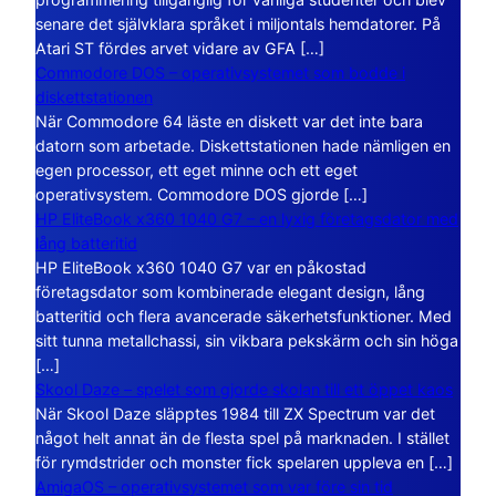
senare det självklara språket i miljontals hemdatorer. På
Atari ST fördes arvet vidare av GFA […]
Commodore DOS – operativsystemet som bodde i
diskettstationen
När Commodore 64 läste en diskett var det inte bara
datorn som arbetade. Diskettstationen hade nämligen en
egen processor, ett eget minne och ett eget
operativsystem. Commodore DOS gjorde […]
HP EliteBook x360 1040 G7 – en lyxig företagsdator med
lång batteritid
HP EliteBook x360 1040 G7 var en påkostad
företagsdator som kombinerade elegant design, lång
batteritid och flera avancerade säkerhetsfunktioner. Med
sitt tunna metallchassi, sin vikbara pekskärm och sin höga
[…]
Skool Daze – spelet som gjorde skolan till ett öppet kaos
När Skool Daze släpptes 1984 till ZX Spectrum var det
något helt annat än de flesta spel på marknaden. I stället
för rymdstrider och monster fick spelaren uppleva en […]
AmigaOS – operativsystemet som var före sin tid