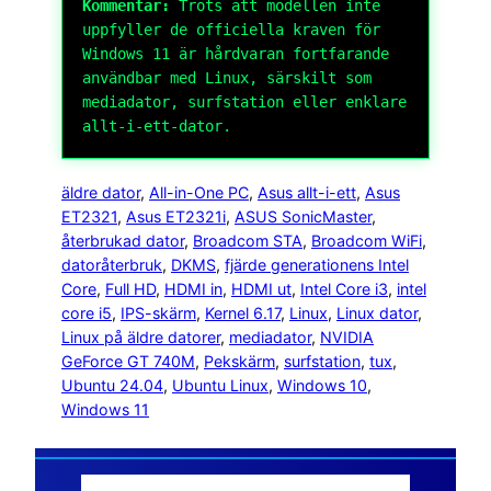
Kommentar:
Trots att modellen inte
uppfyller de officiella kraven för
Windows 11 är hårdvaran fortfarande
användbar med Linux, särskilt som
mediadator, surfstation eller enklare
allt-i-ett-dator.
äldre dator
, 
All-in-One PC
, 
Asus allt-i-ett
, 
Asus
ET2321
, 
Asus ET2321i
, 
ASUS SonicMaster
, 
återbrukad dator
, 
Broadcom STA
, 
Broadcom WiFi
, 
datoråterbruk
, 
DKMS
, 
fjärde generationens Intel
Core
, 
Full HD
, 
HDMI in
, 
HDMI ut
, 
Intel Core i3
, 
intel
core i5
, 
IPS-skärm
, 
Kernel 6.17
, 
Linux
, 
Linux dator
, 
Linux på äldre datorer
, 
mediadator
, 
NVIDIA
GeForce GT 740M
, 
Pekskärm
, 
surfstation
, 
tux
, 
Ubuntu 24.04
, 
Ubuntu Linux
, 
Windows 10
, 
Windows 11