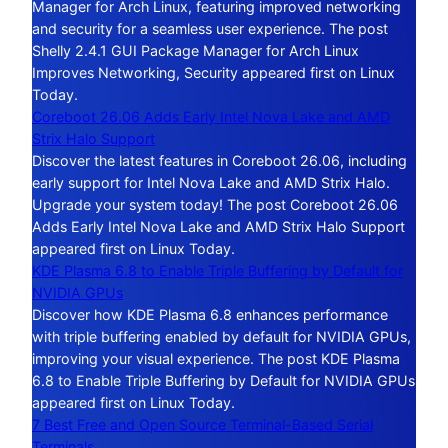
Manager for Arch Linux, featuring improved networking
and security for a seamless user experience. The post
Shelly 2.4.1 GUI Package Manager for Arch Linux
Improves Networking, Security appeared first on Linux
Today.
Coreboot 26.06 Adds Early Intel Nova Lake and AMD
Strix Halo Support
Discover the latest features in Coreboot 26.06, including
early support for Intel Nova Lake and AMD Strix Halo.
Upgrade your system today! The post Coreboot 26.06
Adds Early Intel Nova Lake and AMD Strix Halo Support
appeared first on Linux Today.
KDE Plasma 6.8 to Enable Triple Buffering by Default for
NVIDIA GPUs
Discover how KDE Plasma 6.8 enhances performance
with triple buffering enabled by default for NVIDIA GPUs,
improving your visual experience. The post KDE Plasma
6.8 to Enable Triple Buffering by Default for NVIDIA GPUs
appeared first on Linux Today.
7 Best Free and Open Source Terminal-Based Serial
Terminals