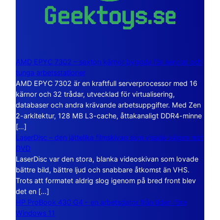
AMD EPYC 7302 – sexton kärnor byggda för servrar och
tunga arbetsstationer
AMD EPYC 7302 är en kraftfull serverprocessor med 16
kärnor och 32 trådar, utvecklad för virtualisering,
databaser och andra krävande arbetsuppgifter. Med Zen
2-arkitektur, 128 MB L3-cache, åttakanaligt DDR4-minne
[…]
LaserDisc – den jättelika filmskivan som visade vägen mot
DVD
LaserDisc var den stora, blanka videoskivan som lovade
bättre bild, bättre ljud och snabbare åtkomst än VHS.
Trots att formatet aldrig slog igenom på bred front blev
det en […]
HP ProBook 430 G4 – en arbetsdator från tiden före
Windows 11