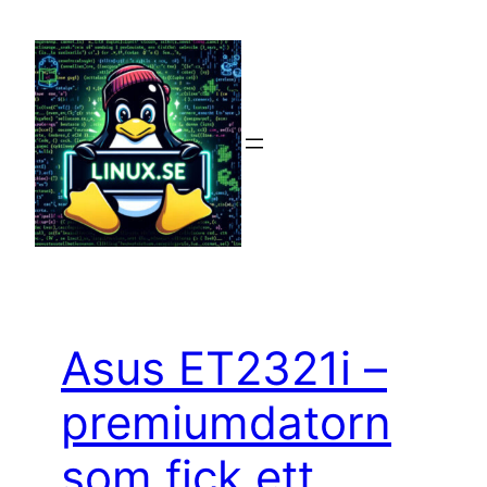
Hoppa
till
innehåll
Asus ET2321i –
premiumdatorn
som fick ett