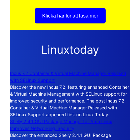
Klicka här för att läsa mer
Linuxtoday
Incus 7.2 Container & Virtual Machine Manager Released
with SELinux Support
Discover the new Incus 7.2, featuring enhanced Container
& Virtual Machine Management with SELinux support for
improved security and performance. The post Incus 7.2
Container & Virtual Machine Manager Released with
SELinux Support appeared first on Linux Today.
Shelly 2.4.1 GUI Package Manager for Arch Linux
Improves Networking, Security
Discover the enhanced Shelly 2.4.1 GUI Package