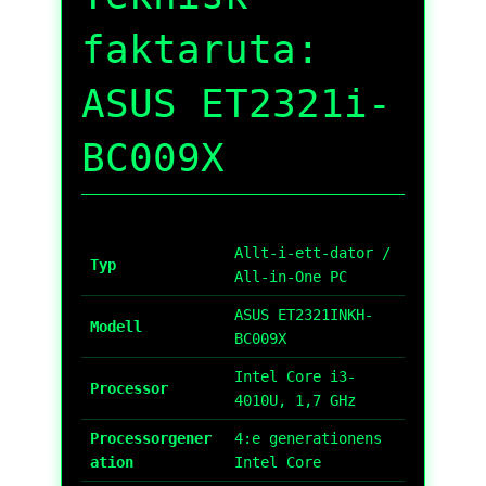
faktaruta:
ASUS ET2321i-
BC009X
Allt-i-ett-dator /
Typ
All-in-One PC
ASUS ET2321INKH-
Modell
BC009X
Intel Core i3-
Processor
4010U, 1,7 GHz
Processorgener
4:e generationens
ation
Intel Core