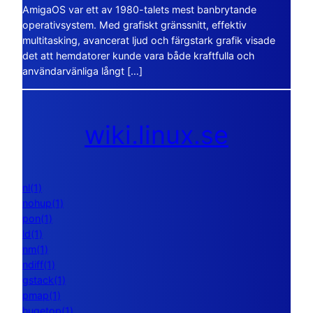
AmigaOS var ett av 1980-talets mest banbrytande
operativsystem. Med grafiskt gränssnitt, effektiv
multitasking, avancerat ljud och färgstark grafik visade
det att hemdatorer kunde vara både kraftfulla och
användarvänliga långt […]
wiki.linux.se
nl(1)
nohup(1)
pon(1)
ld(1)
nm(1)
ndiff(1)
gstack(1)
pmap(1)
hugetop(1)