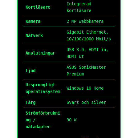
Integrerad
Kortläsare
kortläsare
Kamera
2 MP webbkamera
Gigabit Ethernet,
Nätverk
10/100/1000 Mbit/s
USB 3.0, HDMI in,
Anslutningar
HDMI ut
ASUS SonicMaster
Ljud
Premium
Ursprungligt
Windows 10 Home
operativsystem
Färg
Svart och silver
Strömförbrukni
ng /
90 W
nätadapter