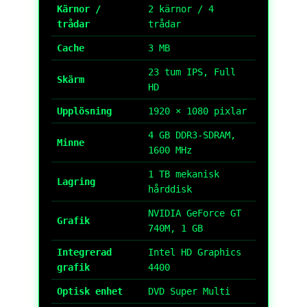
Kärnor /
2 kärnor / 4
trådar
trådar
Cache
3 MB
23 tum IPS, Full
Skärm
HD
Upplösning
1920 × 1080 pixlar
4 GB DDR3-SDRAM,
Minne
1600 MHz
1 TB mekanisk
Lagring
hårddisk
NVIDIA GeForce GT
Grafik
740M, 1 GB
Integrerad
Intel HD Graphics
grafik
4400
Optisk enhet
DVD Super Multi