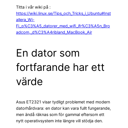
Titta i vår wiki på :
https://wiki.linux.se/Tips_och_Tricks_i_Ubuntu#Inst
allera_Wi-
Fi_p%C3%A5_datorer_med_wifi_ifr%C3%A5n_Bro
adcom,_d%C3%A4ribland_MacBook_Air
En dator som
fortfarande har ett
värde
Asus ET2321 visar tydligt problemet med modern
datorhårdvara: en dator kan vara fullt fungerande,
men ändå räknas som för gammal eftersom ett
nytt operativsystem inte längre vill stödja den.