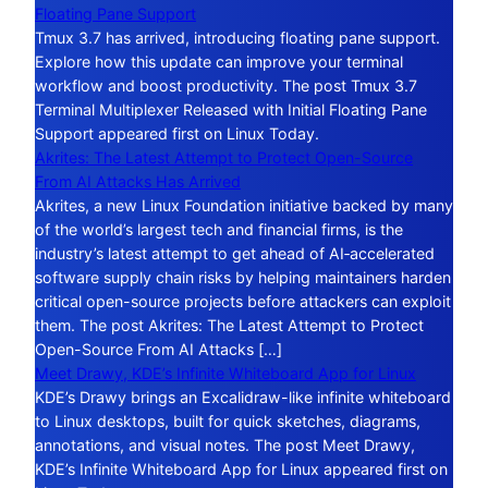
Floating Pane Support
Tmux 3.7 has arrived, introducing floating pane support.
Explore how this update can improve your terminal
workflow and boost productivity. The post Tmux 3.7
Terminal Multiplexer Released with Initial Floating Pane
Support appeared first on Linux Today.
Akrites: The Latest Attempt to Protect Open-Source
From AI Attacks Has Arrived
Akrites, a new Linux Foundation initiative backed by many
of the world’s largest tech and financial firms, is the
industry’s latest attempt to get ahead of AI‑accelerated
software supply chain risks by helping maintainers harden
critical open-source projects before attackers can exploit
them. The post Akrites: The Latest Attempt to Protect
Open-Source From AI Attacks […]
Meet Drawy, KDE’s Infinite Whiteboard App for Linux
KDE’s Drawy brings an Excalidraw-like infinite whiteboard
to Linux desktops, built for quick sketches, diagrams,
annotations, and visual notes. The post Meet Drawy,
KDE’s Infinite Whiteboard App for Linux appeared first on