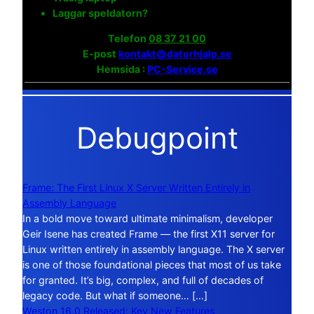
Laggar speldatorn?
Telefon
08 37 21 00
E-post
kontakt@datorhjalp.se
Hemsida :
PC-Service.se
Debugpoint
Frame: The First Linux X Server Written Entirely in
Assembly Language
In a bold move toward ultimate minimalism, developer
Geir Isene has created Frame — the first X11 server for
Linux written entirely in assembly language. The X server
is one of those foundational pieces that most of us take
for granted. It’s big, complex, and full of decades of
legacy code. But what if someone… […]
Weston 16.0 Released: Key New Features