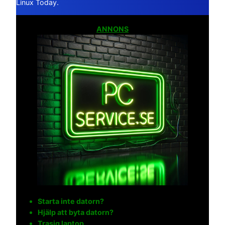
Linux Today.
ANNONS
Starta inte datorn?
Hjälp att byta datorn?
Trasig laptop