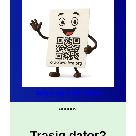
Skapa egna QR-koder
annons
Trasig dator?