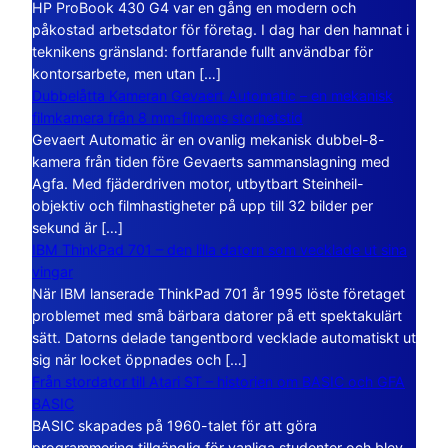
HP ProBook 430 G4 var en gång en modern och
påkostad arbetsdator för företag. I dag har den hamnat i
teknikens gränsland: fortfarande fullt användbar för
kontorsarbete, men utan […]
Dubbelåtta Kameran Gevaert Automatic – en mekanisk
filmkamera från 8 mm-filmens storhetstid
Gevaert Automatic är en ovanlig mekanisk dubbel-8-
kamera från tiden före Gevaerts sammanslagning med
Agfa. Med fjäderdriven motor, utbytbart Steinheil-
objektiv och filmhastigheter på upp till 32 bilder per
sekund är […]
IBM ThinkPad 701 – den lilla datorn som vecklade ut sina
vingar
När IBM lanserade ThinkPad 701 år 1995 löste företaget
problemet med små bärbara datorer på ett spektakulärt
sätt. Datorns delade tangentbord vecklade automatiskt ut
sig när locket öppnades och […]
Från stordator till Atari ST – historien om BASIC och GFA
BASIC
BASIC skapades på 1960-talet för att göra
programmering tillgänglig för vanliga studenter och blev