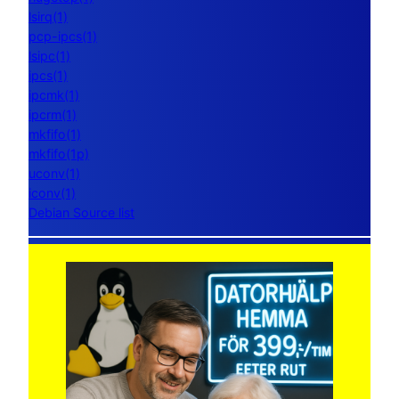
lsirq(1)
pcp-ipcs(1)
lsipc(1)
ipcs(1)
ipcmk(1)
ipcrm(1)
mkfifo(1)
mkfifo(1p)
uconv(1)
iconv(1)
Debian Source list