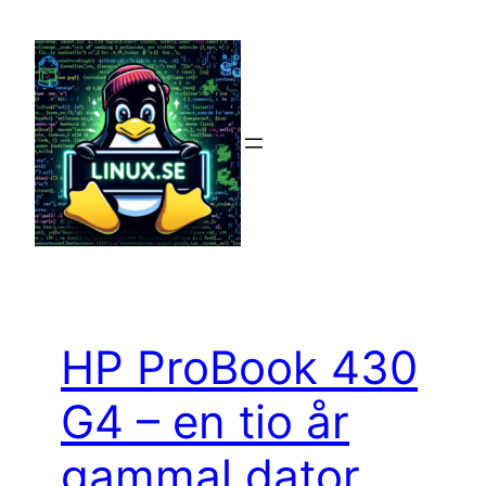
Hoppa
till
innehåll
HP ProBook 430
G4 – en tio år
gammal dator