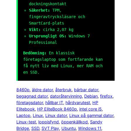
dockningskontakt
Säkerhet:
TPM,
fingeravtrycksläsare och
SmartCard-plats
Vikt:
cirka 2,07 kg
Ursprungligt OS:
Windows 7
Professional
Bedömning:
En klassisk
företagslaptop som fortfarande kan
få nytt liv med Linux, mer RAM och
en SSD.
8460p
, 
äldre dator
, 
återbruk
, 
bärbar dator
, 
begagnad dator
, 
datoråtervinning
, 
Debian
, 
firefox
, 
företagsdator
, 
hållbar IT
, 
hårdvarutest
, 
HP
Elitebook
, 
HP EliteBook 8460p
, 
intel core i5
, 
Laptop
, 
Linux
, 
Linux dator
, 
Linux på gammal dator
, 
Linux-test
, 
loppisfynd
, 
öppenkällkod
, 
Sandy
Bridge
, 
SSD
, 
SVT Play
, 
Ubuntu
, 
Windows 11
, 