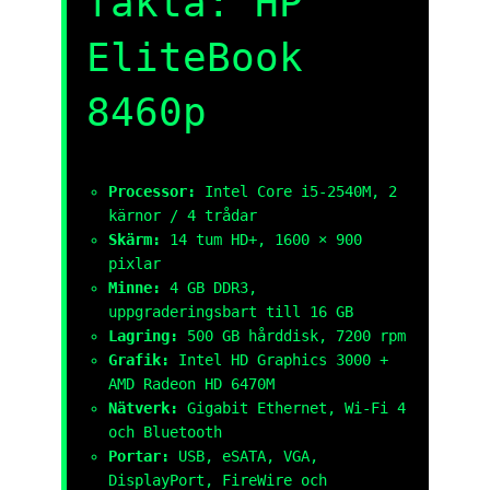
fakta: HP
EliteBook
8460p
Processor:
Intel Core i5-2540M, 2
kärnor / 4 trådar
Skärm:
14 tum HD+, 1600 × 900
pixlar
Minne:
4 GB DDR3,
uppgraderingsbart till 16 GB
Lagring:
500 GB hårddisk, 7200 rpm
Grafik:
Intel HD Graphics 3000 +
AMD Radeon HD 6470M
Nätverk:
Gigabit Ethernet, Wi-Fi 4
och Bluetooth
Portar:
USB, eSATA, VGA,
DisplayPort, FireWire och