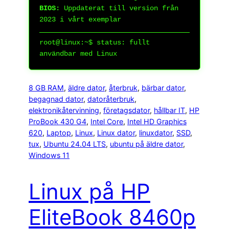
BIOS:
Uppdaterat till version från
2023 i vårt exemplar
root@linux:~$
status: fullt
användbar med Linux
8 GB RAM
, 
äldre dator
, 
återbruk
, 
bärbar dator
, 
begagnad dator
, 
datoråterbruk
, 
elektronikåtervinning
, 
företagsdator
, 
hållbar IT
, 
HP
ProBook 430 G4
, 
Intel Core
, 
Intel HD Graphics
620
, 
Laptop
, 
Linux
, 
Linux dator
, 
linuxdator
, 
SSD
, 
tux
, 
Ubuntu 24.04 LTS
, 
ubuntu på äldre dator
, 
Windows 11
Linux på HP
EliteBook 8460p