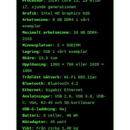
Processor:
Intel Core i3, i5 eller
i7, sjunde generationen
Grafik:
Intel HD Graphics 620
Arbetsminne:
8 GB DDR4 i vårt
exemplar
Maximalt arbetsminne:
16 GB DDR4-
2133
Minnesplatser:
2 × SODIMM
Lagring:
SSD i vårt exemplar
Skärm:
13,3 tum
Upplösning:
1366 × 768 eller 1920 ×
1080
Trådlöst nätverk:
Wi-Fi 802.11ac
Bluetooth:
Bluetooth 4.2
Ethernet:
Gigabit Ethernet
Anslutningar:
USB 2.0, USB 3.0, USB-
C, VGA, RJ-45 och SD-kortläsare
USB-C-laddning:
Nej
Batteri:
3 celler, 48 Wh
Nätadapter:
45 watt
Vikt:
Från cirka 1,49 kg