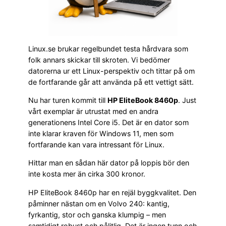
Linux.se brukar regelbundet testa hårdvara som
folk annars skickar till skroten. Vi bedömer
datorerna ur ett Linux-perspektiv och tittar på om
de fortfarande går att använda på ett vettigt sätt.
Nu har turen kommit till
HP EliteBook 8460p
. Just
vårt exemplar är utrustat med en andra
generationens Intel Core i5. Det är en dator som
inte klarar kraven för Windows 11, men som
fortfarande kan vara intressant för Linux.
Hittar man en sådan här dator på loppis bör den
inte kosta mer än cirka 300 kronor.
HP EliteBook 8460p har en rejäl byggkvalitet. Den
påminner nästan om en Volvo 240: kantig,
fyrkantig, stor och ganska klumpig – men
samtidigt robust och pålitlig. Det är ingen tunn och