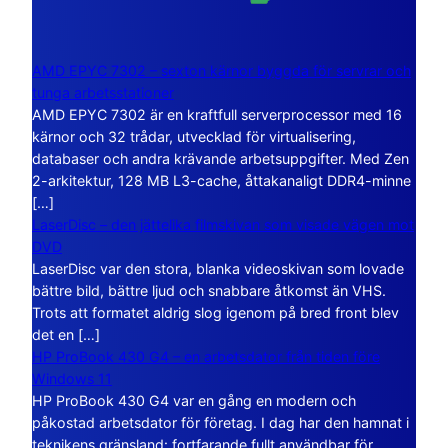
AMD EPYC 7302 – sexton kärnor byggda för servrar och
tunga arbetsstationer
AMD EPYC 7302 är en kraftfull serverprocessor med 16
kärnor och 32 trådar, utvecklad för virtualisering,
databaser och andra krävande arbetsuppgifter. Med Zen
2-arkitektur, 128 MB L3-cache, åttakanaligt DDR4-minne
[…]
LaserDisc – den jättelika filmskivan som visade vägen mot
DVD
LaserDisc var den stora, blanka videoskivan som lovade
bättre bild, bättre ljud och snabbare åtkomst än VHS.
Trots att formatet aldrig slog igenom på bred front blev
det en […]
HP ProBook 430 G4 – en arbetsdator från tiden före
Windows 11
HP ProBook 430 G4 var en gång en modern och
påkostad arbetsdator för företag. I dag har den hamnat i
teknikens gränsland: fortfarande fullt användbar för