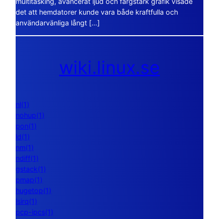
multitasking, avancerat ljud och färgstark grafik visade
det att hemdatorer kunde vara både kraftfulla och
användarvänliga långt […]
wiki.linux.se
nl(1)
nohup(1)
pon(1)
ld(1)
nm(1)
ndiff(1)
gstack(1)
pmap(1)
hugetop(1)
lsirq(1)
pcp-ipcs(1)