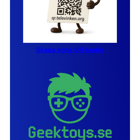
Skapa egna QR-koder