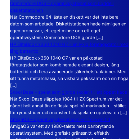
Commodore DOS – operativsystemet som bodde i
diskettstationen
När Commodore 64 läste en diskett var det inte bara
datorn som arbetade. Diskettstationen hade nämligen en
egen processor, ett eget minne och ett eget
operativsystem. Commodore DOS gjorde […]
HP EliteBook x360 1040 G7 – en lyxig företagsdator med
lång batteritid
HP EliteBook x360 1040 G7 var en påkostad
företagsdator som kombinerade elegant design, lång
batteritid och flera avancerade säkerhetsfunktioner. Med
sitt tunna metallchassi, sin vikbara pekskärm och sin höga
[…]
Skool Daze – spelet som gjorde skolan till ett öppet kaos
När Skool Daze släpptes 1984 till ZX Spectrum var det
något helt annat än de flesta spel på marknaden. I stället
för rymdstrider och monster fick spelaren uppleva en […]
AmigaOS – operativsystemet som var före sin tid
AmigaOS var ett av 1980-talets mest banbrytande
operativsystem. Med grafiskt gränssnitt, effektiv