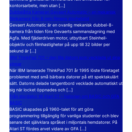
kontorsarbete, men utan […]
Dubbelåtta Kameran Gevaert Automatic – en mekanisk
filmkamera från 8 mm-filmens storhetstid
Gevaert Automatic är en ovanlig mekanisk dubbel-8-
kamera från tiden före Gevaerts sammanslagning med
Agfa. Med fjäderdriven motor, utbytbart Steinheil-
objektiv och filmhastigheter på upp till 32 bilder per
sekund är […]
IBM ThinkPad 701 – den lilla datorn som vecklade ut sina
vingar
När IBM lanserade ThinkPad 701 år 1995 löste företaget
problemet med små bärbara datorer på ett spektakulärt
sätt. Datorns delade tangentbord vecklade automatiskt ut
sig när locket öppnades och […]
Från stordator till Atari ST – historien om BASIC och GFA
BASIC
BASIC skapades på 1960-talet för att göra
programmering tillgänglig för vanliga studenter och blev
senare det självklara språket i miljontals hemdatorer. På
Atari ST fördes arvet vidare av GFA […]