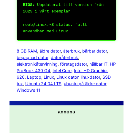
BIOS:
Uppdaterat till version från
2023 i vårt exemplar
root@linux:~$
status: fullt
användbar med Linux
8 GB RAM
, 
äldre dator
, 
återbruk
, 
bärbar dator
, 
begagnad dator
, 
datoråterbruk
, 
elektronikåtervinning
, 
företagsdator
, 
hållbar IT
, 
HP
ProBook 430 G4
, 
Intel Core
, 
Intel HD Graphics
620
, 
Laptop
, 
Linux
, 
Linux dator
, 
linuxdator
, 
SSD
, 
tux
, 
Ubuntu 24.04 LTS
, 
ubuntu på äldre dator
, 
Windows 11
annons