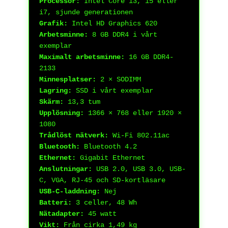
Processor:
Intel Core i3, i5 eller
i7, sjunde generationen
Grafik:
Intel HD Graphics 620
Arbetsminne:
8 GB DDR4 i vårt
exemplar
Maximalt arbetsminne:
16 GB DDR4-
2133
Minnesplatser:
2 × SODIMM
Lagring:
SSD i vårt exemplar
Skärm:
13,3 tum
Upplösning:
1366 × 768 eller 1920 ×
1080
Trådlöst nätverk:
Wi-Fi 802.11ac
Bluetooth:
Bluetooth 4.2
Ethernet:
Gigabit Ethernet
Anslutningar:
USB 2.0, USB 3.0, USB-
C, VGA, RJ-45 och SD-kortläsare
USB-C-laddning:
Nej
Batteri:
3 celler, 48 Wh
Nätadapter:
45 watt
Vikt:
Från cirka 1,49 kg