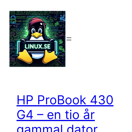
Hoppa
till
innehåll
HP ProBook 430
G4 – en tio år
gammal dator