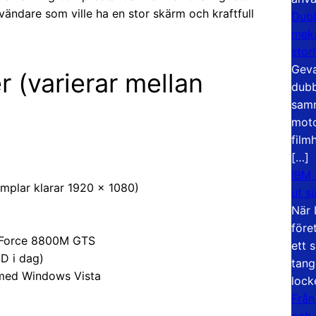
nvändare som ville ha en stor skärm och kraftfull
Dubb
meka
stor
Geva
r (varierar mellan
dubb
samm
moto
film
[…]
IBM 
mplar klarar 1920 × 1080)
ut s
När 
före
GeForce 8800M GTS
ett 
SD i dag)
tang
 med Windows Vista
lock
Från
och