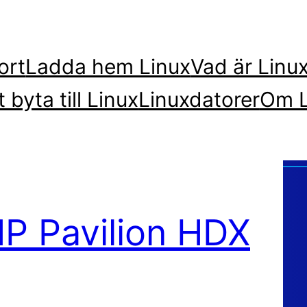
ort
Ladda hem Linux
Vad är Linu
t byta till Linux
Linuxdatorer
Om L
HP Pavilion HDX