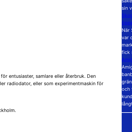
säke
sin 
Skoo
öppe
När 
var 
mark
fick
Amig
Amig
banb
för entusiaster, samlare eller återbruk. Den
grän
ller radiodator, eller som experimentmaskin för
och 
kund
lång
ckholm.