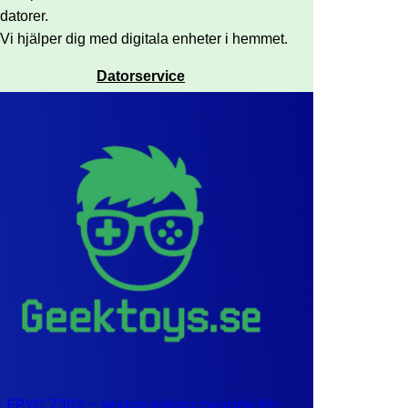
datorer.
Vi hjälper dig med digitala enheter i hemmet.
Datorservice
EPYC 7302 – sexton kärnor byggda för