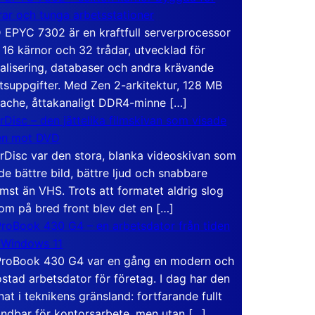
rar och tunga arbetsstationer
EPYC 7302 är en kraftfull serverprocessor
16 kärnor och 32 trådar, utvecklad för
ualisering, databaser och andra krävande
tsuppgifter. Med Zen 2-arkitektur, 128 MB
ache, åttakanaligt DDR4-minne […]
rDisc – den jättelika filmskivan som visade
en mot DVD
rDisc var den stora, blanka videoskivan som
de bättre bild, bättre ljud och snabbare
mst än VHS. Trots att formatet aldrig slog
om på bred front blev det en […]
roBook 430 G4 – en arbetsdator från tiden
 Windows 11
roBook 430 G4 var en gång en modern och
stad arbetsdator för företag. I dag har den
at i teknikens gränsland: fortfarande fullt
ndbar för kontorsarbete, men utan […]