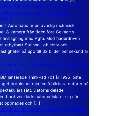
elåtta Kameran Gevaert Automatic – en
nisk filmkamera från 8 mm-filmens
hetstid
ert Automatic är en ovanlig mekanisk
el-8-kamera från tiden före Gevaerts
anslagning med Agfa. Med fjäderdriven
r, utbytbart Steinheil-objektiv och
hastigheter på upp till 32 bilder per sekund är
ThinkPad 701 – den lilla datorn som vecklade
ina vingar
IBM lanserade ThinkPad 701 år 1995 löste
taget problemet med små bärbara datorer på
spektakulärt sätt. Datorns delade
entbord vecklade automatiskt ut sig när
et öppnades och […]
 stordator till Atari ST – historien om BASIC
 GFA BASIC