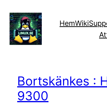
Hoppa
till
innehåll
Hem
Wiki
Supp
At
Bortskänkes : 
9300