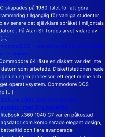
C skapades på 1960-talet för att göra
rammering tillgänglig för vanliga studenter
blev senare det självklara språket i miljontals
atorer. På Atari ST fördes arvet vidare av
 […]
modore DOS – operativsystemet som bodde
skettstationen
Commodore 64 läste en diskett var det inte
 datorn som arbetade. Diskettstationen hade
igen en egen processor, ett eget minne och
eget operativsystem. Commodore DOS
de […]
liteBook x360 1040 G7 – en lyxig
tagsdator med lång batteritid
liteBook x360 1040 G7 var en påkostad
tagsdator som kombinerade elegant design,
 batteritid och flera avancerade