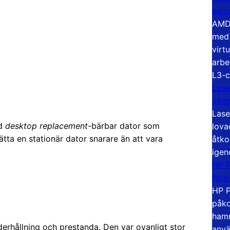
serv
AMD 
med 
virt
arbe
L3-c
Lase
väg
Lase
ad
desktop replacement
-bärbar dator som
lova
tta en stationär dator snarare än att vara
åtko
igen
HP P
före
HP P
påko
hamn
rhållning och prestanda. Den var ovanligt stor
anvä