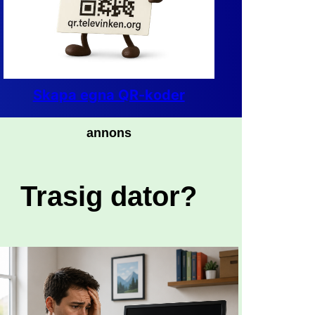
Skapa egna QR-koder
annons
Trasig dator?