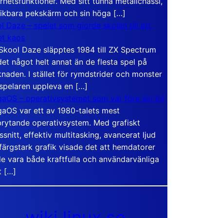
rhetsfunktioner. Med sitt tunna metallchassi,
vikbara pekskärm och sin höga […]
l Daze – spelet som gjorde skolan till ett
t kaos
Skool Daze släpptes 1984 till ZX Spectrum
det något helt annat än de flesta spel på
naden. I stället för rymdstrider och monster
 spelaren uppleva en […]
aOS – operativsystemet som var före sin tid
aOS var ett av 1980-talets mest
rytande operativsystem. Med grafiskt
ssnitt, effektiv multitasking, avancerat ljud
färgstark grafik visade det att hemdatorer
e vara både kraftfulla och användarvänliga
t […]
wiki.linux.se