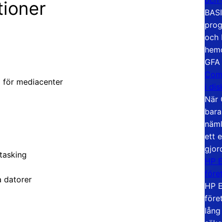
tioner
BASI
prog
och 
hemd
GFA
Com
l för mediacenter
i di
När 
bara
näml
ett 
gjor
itasking
HP E
före
 datorer
HP E
före
lång