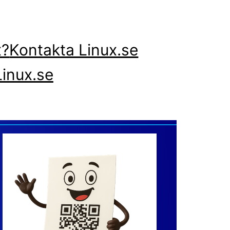
x?
Kontakta Linux.se
inux.se