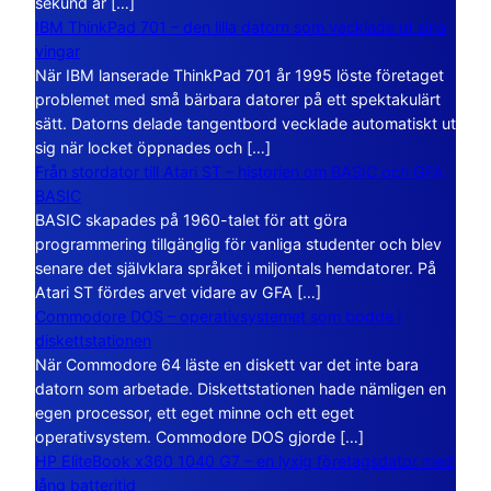
sekund är […]
IBM ThinkPad 701 – den lilla datorn som vecklade ut sina
vingar
När IBM lanserade ThinkPad 701 år 1995 löste företaget
problemet med små bärbara datorer på ett spektakulärt
sätt. Datorns delade tangentbord vecklade automatiskt ut
sig när locket öppnades och […]
Från stordator till Atari ST – historien om BASIC och GFA
BASIC
BASIC skapades på 1960-talet för att göra
programmering tillgänglig för vanliga studenter och blev
senare det självklara språket i miljontals hemdatorer. På
Atari ST fördes arvet vidare av GFA […]
Commodore DOS – operativsystemet som bodde i
diskettstationen
När Commodore 64 läste en diskett var det inte bara
datorn som arbetade. Diskettstationen hade nämligen en
egen processor, ett eget minne och ett eget
operativsystem. Commodore DOS gjorde […]
HP EliteBook x360 1040 G7 – en lyxig företagsdator med
lång batteritid