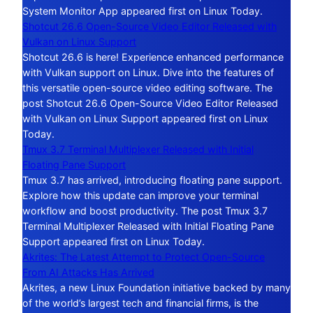
System Monitor App appeared first on Linux Today.
Shotcut 26.6 Open-Source Video Editor Released with
Vulkan on Linux Support
Shotcut 26.6 is here! Experience enhanced performance
with Vulkan support on Linux. Dive into the features of
this versatile open-source video editing software. The
post Shotcut 26.6 Open-Source Video Editor Released
with Vulkan on Linux Support appeared first on Linux
Today.
Tmux 3.7 Terminal Multiplexer Released with Initial
Floating Pane Support
Tmux 3.7 has arrived, introducing floating pane support.
Explore how this update can improve your terminal
workflow and boost productivity. The post Tmux 3.7
Terminal Multiplexer Released with Initial Floating Pane
Support appeared first on Linux Today.
Akrites: The Latest Attempt to Protect Open-Source
From AI Attacks Has Arrived
Akrites, a new Linux Foundation initiative backed by many
of the world’s largest tech and financial firms, is the