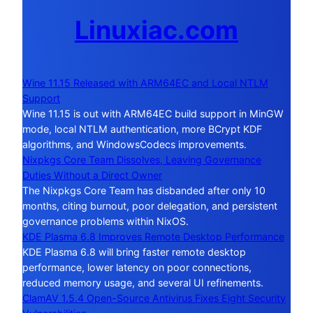
Linuxiac.com
Wine 11.15 Released with ARM64EC and Local NTLM
Support
Wine 11.15 is out with ARM64EC build support in MinGW
mode, local NTLM authentication, more BCrypt KDF
algorithms, and WindowsCodecs improvements.
Nixpkgs Core Team Dissolves, Leaving Governance
Duties Without a Direct Owner
The Nixpkgs Core Team has disbanded after only 10
months, citing burnout, poor delegation, and persistent
governance problems within NixOS.
KDE Plasma 6.8 Improves Remote Desktop Performance
KDE Plasma 6.8 will bring faster remote desktop
performance, lower latency on poor connections,
reduced memory usage, and several UI refinements.
ClamAV 1.5.4 Open-Source Antivirus Fixes Eight Security