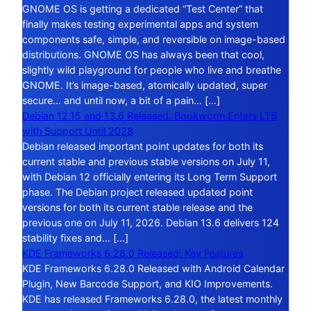
GNOME OS is getting a dedicated “Test Center” that
finally makes testing experimental apps and system
components safe, simple, and reversible on image-based
distributions. GNOME OS has always been that cool,
slightly wild playground for people who live and breathe
GNOME. It’s image-based, atomically updated, super
secure… and until now, a bit of a pain… […]
Debian 12.15 and 13.6 Released: Bookworm Enters LTS
with Support Until 2028
Debian released important point updates for both its
current stable and previous stable versions on July 11,
with Debian 12 officially entering its Long Term Support
phase. The Debian project released updated point
versions for both its current stable release and the
previous one on July 11, 2026. Debian 13.6 delivers 124
stability fixes and… […]
KDE Frameworks 6.28.0 Released: Key Features
KDE Frameworks 6.28.0 Released with Android Calendar
Plugin, New Barcode Support, and KIO Improvements.
KDE has released Frameworks 6.28.0, the latest monthly