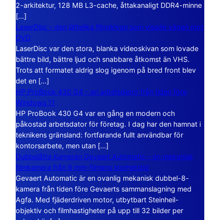
2-arkitektur, 128 MB L3-cache, åttakanaligt DDR4-minne
[…]
LaserDisc – den jättelika filmskivan som visade vägen mot
DVD
LaserDisc var den stora, blanka videoskivan som lovade
bättre bild, bättre ljud och snabbare åtkomst än VHS.
Trots att formatet aldrig slog igenom på bred front blev
det en […]
HP ProBook 430 G4 – en arbetsdator från tiden före
Windows 11
HP ProBook 430 G4 var en gång en modern och
påkostad arbetsdator för företag. I dag har den hamnat i
teknikens gränsland: fortfarande fullt användbar för
kontorsarbete, men utan […]
Dubbelåtta Kameran Gevaert Automatic – en mekanisk
filmkamera från 8 mm-filmens storhetstid
Gevaert Automatic är en ovanlig mekanisk dubbel-8-
kamera från tiden före Gevaerts sammanslagning med
Agfa. Med fjäderdriven motor, utbytbart Steinheil-
objektiv och filmhastigheter på upp till 32 bilder per