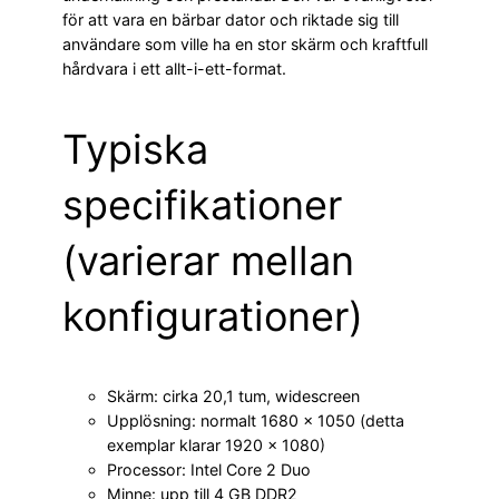
för att vara en bärbar dator och riktade sig till
användare som ville ha en stor skärm och kraftfull
hårdvara i ett allt-i-ett-format.
Typiska
specifikationer
(varierar mellan
konfigurationer)
Skärm: cirka 20,1 tum, widescreen
Upplösning: normalt 1680 × 1050 (detta
exemplar klarar 1920 × 1080)
Processor: Intel Core 2 Duo
Minne: upp till 4 GB DDR2