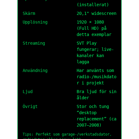
(installerat)
Skärm
20,1" widescreen
Upplösning
1920 × 1080
(Full HD) på
detta exemplar
Streaming
SVT Play
fungerar; live-
kanaler kan
lagga
Användning
Har använts som
radio-/musikdato
r i projekt
Ljud
Bra ljud för sin
ålder
Övrigt
Stor och tung
“desktop
replacement” (ca
2007–2008)
Tips: Perfekt som garage-/verkstadsdator,