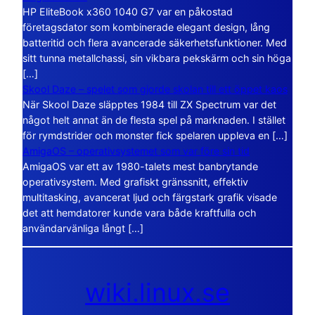
HP EliteBook x360 1040 G7 var en påkostad
företagsdator som kombinerade elegant design, lång
batteritid och flera avancerade säkerhetsfunktioner. Med
sitt tunna metallchassi, sin vikbara pekskärm och sin höga
[…]
Skool Daze – spelet som gjorde skolan till ett öppet kaos
När Skool Daze släpptes 1984 till ZX Spectrum var det
något helt annat än de flesta spel på marknaden. I stället
för rymdstrider och monster fick spelaren uppleva en […]
AmigaOS – operativsystemet som var före sin tid
AmigaOS var ett av 1980-talets mest banbrytande
operativsystem. Med grafiskt gränssnitt, effektiv
multitasking, avancerat ljud och färgstark grafik visade
det att hemdatorer kunde vara både kraftfulla och
användarvänliga långt […]
wiki.linux.se