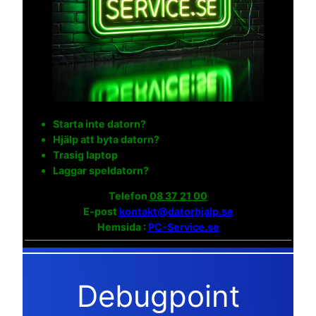
Starta inte datorn?
Hjälp att byta datorn?
Trasig laptop
Laggar speldatorn?
Telefon
08 37 21 00
E-post
kontakt@datorhjalp.se
Hemsida :
PC-Service.se
Debugpoint