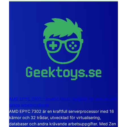
AMD EPYC 7302 – sexton kärnor byggda för servrar och
tunga arbetsstationer
AMD EPYC 7302 är en kraftfull serverprocessor med 16
kärnor och 32 trådar, utvecklad för virtualisering,
databaser och andra krävande arbetsuppgifter. Med Zen