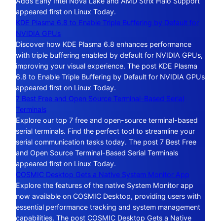
Adds Early Intel Nova Lake and AMD Strix Halo Support
appeared first on Linux Today.
KDE Plasma 6.8 to Enable Triple Buffering by Default for
NVIDIA GPUs
Discover how KDE Plasma 6.8 enhances performance
with triple buffering enabled by default for NVIDIA GPUs,
improving your visual experience. The post KDE Plasma
6.8 to Enable Triple Buffering by Default for NVIDIA GPUs
appeared first on Linux Today.
7 Best Free and Open Source Terminal-Based Serial
Terminals
Explore our top 7 free and open-source terminal-based
serial terminals. Find the perfect tool to streamline your
serial communication tasks today. The post 7 Best Free
and Open Source Terminal-Based Serial Terminals
appeared first on Linux Today.
COSMIC Desktop Gets a Native System Monitor App
Explore the features of the native System Monitor app
now available on COSMIC Desktop, providing users with
essential performance tracking and system management
capabilities. The post COSMIC Desktop Gets a Native