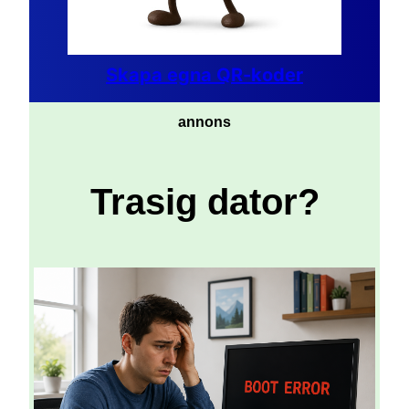
Skapa egna QR-koder
annons
Trasig dator?