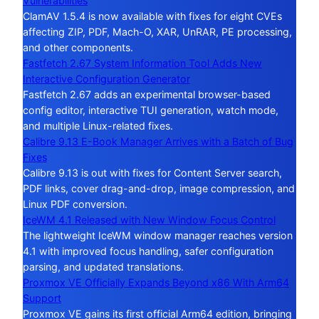
Vulnerabilities
ClamAV 1.5.4 is now available with fixes for eight CVEs
affecting ZIP, PDF, Mach-O, XAR, UnRAR, PE processing,
and other components.
Fastfetch 2.67 System Information Tool Adds New
Interactive Configuration Generator
Fastfetch 2.67 adds an experimental browser-based
config editor, interactive TUI generation, watch mode,
and multiple Linux-related fixes.
Calibre 9.13 E-Book Manager Arrives with a Batch of Bug
Fixes
Calibre 9.13 is out with fixes for Content Server search,
PDF links, cover drag-and-drop, image compression, and
Linux PDF conversion.
IceWM 4.1 Released with New Window Focus Control
The lightweight IceWM window manager reaches version
4.1 with improved focus handling, safer configuration
parsing, and updated translations.
Proxmox VE Officially Expands Beyond x86 With Arm64
Support
Proxmox VE gains its first official Arm64 edition, bringing