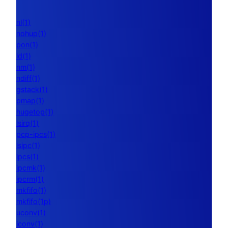
nl(1)
nohup(1)
pon(1)
ld(1)
nm(1)
ndiff(1)
gstack(1)
pmap(1)
hugetop(1)
lsirq(1)
pcp-ipcs(1)
lsipc(1)
ipcs(1)
ipcmk(1)
ipcrm(1)
mkfifo(1)
mkfifo(1p)
uconv(1)
iconv(1)