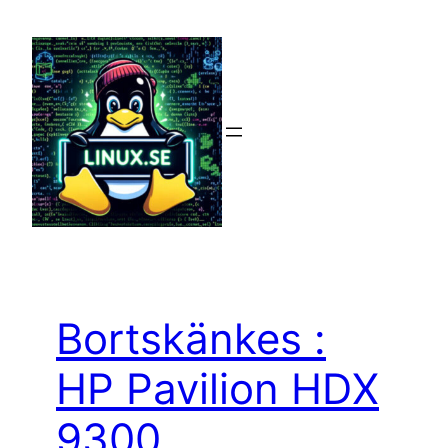
Hoppa
till
innehåll
Bortskänkes :
HP Pavilion HDX
9300