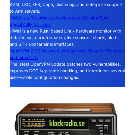
KVM, LXC, ZFS, Ceph, clustering, and enterprise support
to Arm servers.
HWall Is a Promising New Hardware Monitor Built
Specifically for Linux
HWall is a new Rust-based Linux hardware monitor with
detailed system information, live sensors, charts, alerts,
and GTK and terminal interfaces.
OpenVPN 2.7.6 Released with Security Fixes for Windows
and mbedTLS
The latest OpenVPN update patches two vulnerabilities,
improves DCO key-state handling, and introduces several
user-visible configuration changes.