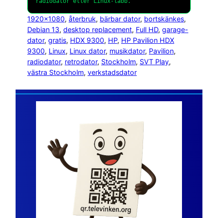
radiodator eller Linux-labb.
1920×1080
, 
återbruk
, 
bärbar dator
, 
bortskänkes
, 
Debian 13
, 
desktop replacement
, 
Full HD
, 
garage-
dator
, 
gratis
, 
HDX 9300
, 
HP
, 
HP Pavilion HDX
9300
, 
Linux
, 
Linux dator
, 
musikdator
, 
Pavilion
, 
radiodator
, 
retrodator
, 
Stockholm
, 
SVT Play
, 
västra Stockholm
, 
verkstadsdator