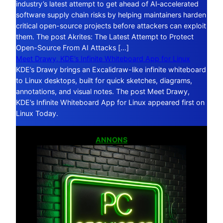
industry’s latest attempt to get ahead of AI‑accelerated
software supply chain risks by helping maintainers harden
critical open-source projects before attackers can exploit
them. The post Akrites: The Latest Attempt to Protect
Open-Source From AI Attacks […]
Meet Drawy, KDE’s Infinite Whiteboard App for Linux
KDE’s Drawy brings an Excalidraw-like infinite whiteboard
to Linux desktops, built for quick sketches, diagrams,
annotations, and visual notes. The post Meet Drawy,
KDE’s Infinite Whiteboard App for Linux appeared first on
Linux Today.
ANNONS