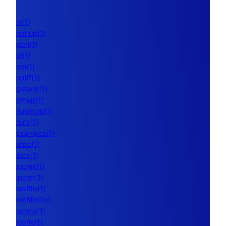
nl(1)
nohup(1)
pon(1)
ld(1)
nm(1)
ndiff(1)
gstack(1)
pmap(1)
hugetop(1)
lsirq(1)
pcp-ipcs(1)
lsipc(1)
ipcs(1)
ipcmk(1)
ipcrm(1)
mkfifo(1)
mkfifo(1p)
uconv(1)
iconv(1)