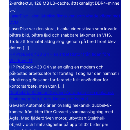
2-arkitektur, 128 MB L3-cache, åttakanaligt DDR4-minne
[…]
LaserDisc – den jättelika filmskivan som visade vägen mot
DVD
LaserDisc var den stora, blanka videoskivan som lovade
bättre bild, bättre ljud och snabbare åtkomst än VHS.
Trots att formatet aldrig slog igenom på bred front blev
det en […]
HP ProBook 430 G4 – en arbetsdator från tiden före
Windows 11
HP ProBook 430 G4 var en gång en modern och
påkostad arbetsdator för företag. I dag har den hamnat i
teknikens gränsland: fortfarande fullt användbar för
kontorsarbete, men utan […]
Dubbelåtta Kameran Gevaert Automatic – en mekanisk
filmkamera från 8 mm-filmens storhetstid
Gevaert Automatic är en ovanlig mekanisk dubbel-8-
kamera från tiden före Gevaerts sammanslagning med
Agfa. Med fjäderdriven motor, utbytbart Steinheil-
objektiv och filmhastigheter på upp till 32 bilder per