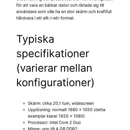
för att vara en bärbar dator och riktade sig till
användare som ville ha en stor skärm och kraftfull
hårdvara i ett allt-i-ett-format.
Typiska
specifikationer
(varierar mellan
konfigurationer)
Skärm: cirka 20,1 tum, widescreen
Upplösning: normalt 1680 × 1050 (detta
exemplar klarar 1920 × 1080)
Processor: Intel Core 2 Duo
Minne: upp till 4 GB DDR2