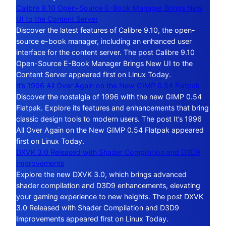
Calibre 9.10 Open-Source E-Book Manager Brings New
UI to the Content Server
Discover the latest features of Calibre 9.10, the open-
source e-book manager, including an enhanced user
interface for the content server. The post Calibre 9.10
Open-Source E-Book Manager Brings New UI to the
Content Server appeared first on Linux Today.
It’s 1996 All Over Again on the New GIMP 0.54 Flatpak
Discover the nostalgia of 1996 with the new GIMP 0.54
Flatpak. Explore its features and enhancements that bring
classic design tools to modern users. The post It’s 1996
All Over Again on the New GIMP 0.54 Flatpak appeared
first on Linux Today.
DXVK 3.0 Released with Shader Compilation and D3D9
Improvements
Explore the new DXVK 3.0, which brings advanced
shader compilation and D3D9 enhancements, elevating
your gaming experience to new heights. The post DXVK
3.0 Released with Shader Compilation and D3D9
Improvements appeared first on Linux Today.