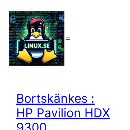
Hoppa
till
innehåll
Bortskänkes :
HP Pavilion HDX
9300