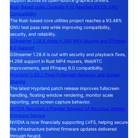
support across its open-source graphics drivers.
Rust-Based uutils Coreutils 0.10 Reaches 93.5% GNU
Compatibility
The Rust-based core utilities project reaches a 93.48%
GNU test pass rate while improving compatibility,
security, and reliability.
GStreamer 1.28.6 Adds H.266 MP4 Muxing and FFmpeg
9.0 Support
GStreamer 1.28.6 is out with security and playback fixes,
H.266 support in Rust MP4 muxers, WebRTC
improvements, and FFmpeg 9.0 compatibility.
Hyprland 0.56.2 Fixes Fullscreen Behavior and Screen
Sharing
The latest Hyprland patch release improves fullscreen
handling, floating window rendering, monitor scale
reporting, and screen capture behavior.
NVIDIA Becomes a Premier Sponsor of the Linux Vendor
Firmware Service
NVIDIA is now financially supporting LVFS, helping secure
the infrastructure behind firmware updates delivered
through fwupd.