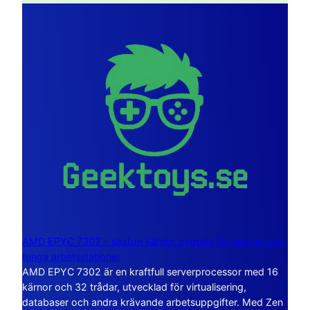
AMD EPYC 7302 – sexton kärnor byggda för servrar och
tunga arbetsstationer
AMD EPYC 7302 är en kraftfull serverprocessor med 16
kärnor och 32 trådar, utvecklad för virtualisering,
databaser och andra krävande arbetsuppgifter. Med Zen