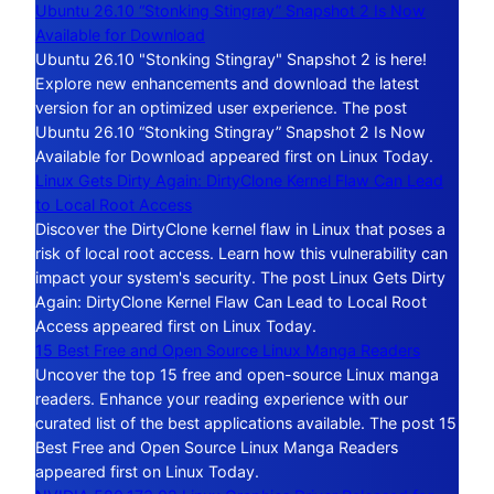
Ubuntu 26.10 “Stonking Stingray” Snapshot 2 Is Now
Available for Download
Ubuntu 26.10 "Stonking Stingray" Snapshot 2 is here!
Explore new enhancements and download the latest
version for an optimized user experience. The post
Ubuntu 26.10 “Stonking Stingray” Snapshot 2 Is Now
Available for Download appeared first on Linux Today.
Linux Gets Dirty Again: DirtyClone Kernel Flaw Can Lead
to Local Root Access
Discover the DirtyClone kernel flaw in Linux that poses a
risk of local root access. Learn how this vulnerability can
impact your system's security. The post Linux Gets Dirty
Again: DirtyClone Kernel Flaw Can Lead to Local Root
Access appeared first on Linux Today.
15 Best Free and Open Source Linux Manga Readers
Uncover the top 15 free and open-source Linux manga
readers. Enhance your reading experience with our
curated list of the best applications available. The post 15
Best Free and Open Source Linux Manga Readers
appeared first on Linux Today.