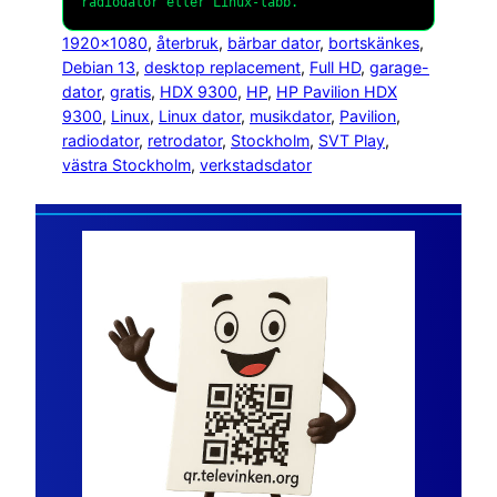
radiodator eller Linux-labb.
1920×1080
, 
återbruk
, 
bärbar dator
, 
bortskänkes
, 
Debian 13
, 
desktop replacement
, 
Full HD
, 
garage-
dator
, 
gratis
, 
HDX 9300
, 
HP
, 
HP Pavilion HDX
9300
, 
Linux
, 
Linux dator
, 
musikdator
, 
Pavilion
, 
radiodator
, 
retrodator
, 
Stockholm
, 
SVT Play
, 
västra Stockholm
, 
verkstadsdator