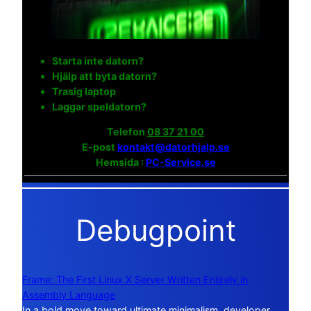
Starta inte datorn?
Hjälp att byta datorn?
Trasig laptop
Laggar speldatorn?
Telefon
08 37 21 00
E-post
kontakt@datorhjalp.se
Hemsida :
PC-Service.se
Debugpoint
Frame: The First Linux X Server Written Entirely in
Assembly Language
In a bold move toward ultimate minimalism, developer