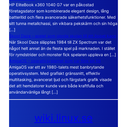
HP EliteBook x360 1040 G7 var en påkostad
företagsdator som kombinerade elegant design, lång
batteritid och flera avancerade säkerhetsfunktioner. Med
sitt tunna metallchassi, sin vikbara pekskärm och sin höga
[…]
Skool Daze – spelet som gjorde skolan till ett öppet kaos
När Skool Daze släpptes 1984 till ZX Spectrum var det
något helt annat än de flesta spel på marknaden. I stället
för rymdstrider och monster fick spelaren uppleva en […]
AmigaOS – operativsystemet som var före sin tid
AmigaOS var ett av 1980-talets mest banbrytande
operativsystem. Med grafiskt gränssnitt, effektiv
multitasking, avancerat ljud och färgstark grafik visade
det att hemdatorer kunde vara både kraftfulla och
användarvänliga långt […]
wiki.linux.se