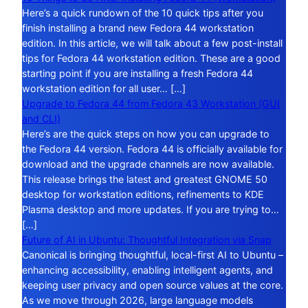
Here’s a quick rundown of the 10 quick tips after you
finish installing a brand new Fedora 44 workstation
edition. In this article, we will talk about a few post-install
tips for Fedora 44 workstation edition. These are a good
starting point if you are installing a fresh Fedora 44
workstation edition for all user… […]
Upgrade to Fedora 44 from Fedora 43 Workstation (GUI
and CLI)
Here’s are the quick steps on how you can upgrade to
the Fedora 44 version. Fedora 44 is officially available for
download and the upgrade channels are now available.
This release brings the latest and greatest GNOME 50
desktop for workstation editions, refinements to KDE
Plasma desktop and more updates. If you are trying to…
[…]
Future of AI in Ubuntu: Thoughtful Integration via Snap
Canonical is bringing thoughtful, local-first AI to Ubuntu –
enhancing accessibility, enabling intelligent agents, and
keeping user privacy and open source values at the core.
As we move through 2026, large language models