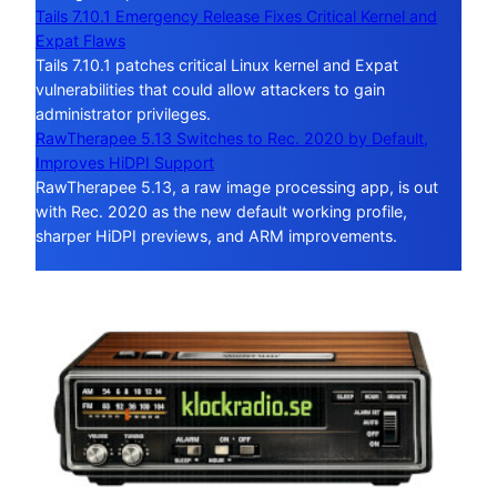
Tails 7.10.1 Emergency Release Fixes Critical Kernel and
Expat Flaws
Tails 7.10.1 patches critical Linux kernel and Expat
vulnerabilities that could allow attackers to gain
administrator privileges.
RawTherapee 5.13 Switches to Rec. 2020 by Default,
Improves HiDPI Support
RawTherapee 5.13, a raw image processing app, is out
with Rec. 2020 as the new default working profile,
sharper HiDPI previews, and ARM improvements.