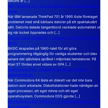
sekund är […]
IBM ThinkPad 701 – den lilla datorn som vecklade ut sina
vingar
När IBM lanserade ThinkPad 701 år 1995 löste företaget
problemet med små bärbara datorer på ett spektakulärt
sätt. Datorns delade tangentbord vecklade automatiskt ut
sig när locket öppnades och […]
Från stordator till Atari ST – historien om BASIC och GFA
BASIC
BASIC skapades på 1960-talet för att göra
programmering tillgänglig för vanliga studenter och blev
senare det självklara språket i miljontals hemdatorer. På
Atari ST fördes arvet vidare av GFA […]
Commodore DOS – operativsystemet som bodde i
diskettstationen
När Commodore 64 läste en diskett var det inte bara
datorn som arbetade. Diskettstationen hade nämligen en
egen processor, ett eget minne och ett eget
operativsystem. Commodore DOS gjorde […]
HP EliteBook x360 1040 G7 – en lyxig företagsdator med
lång batteritid