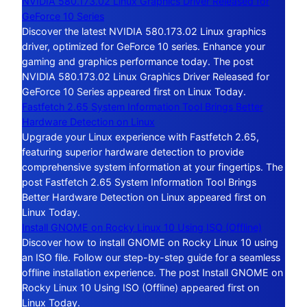
NVIDIA 580.173.02 Linux Graphics Driver Released for
GeForce 10 Series
Discover the latest NVIDIA 580.173.02 Linux graphics
driver, optimized for GeForce 10 series. Enhance your
gaming and graphics performance today. The post
NVIDIA 580.173.02 Linux Graphics Driver Released for
GeForce 10 Series appeared first on Linux Today.
Fastfetch 2.65 System Information Tool Brings Better
Hardware Detection on Linux
Upgrade your Linux experience with Fastfetch 2.65,
featuring superior hardware detection to provide
comprehensive system information at your fingertips. The
post Fastfetch 2.65 System Information Tool Brings
Better Hardware Detection on Linux appeared first on
Linux Today.
Install GNOME on Rocky Linux 10 Using ISO (Offline)
Discover how to install GNOME on Rocky Linux 10 using
an ISO file. Follow our step-by-step guide for a seamless
offline installation experience. The post Install GNOME on
Rocky Linux 10 Using ISO (Offline) appeared first on
Linux Today.