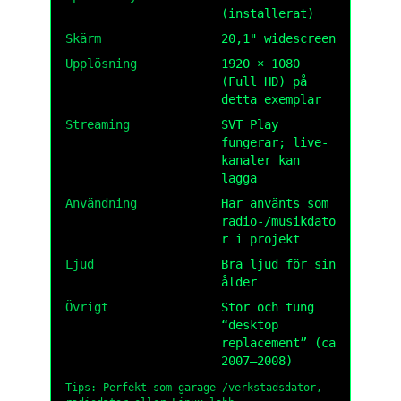
(installerat)
Skärm
20,1" widescreen
Upplösning
1920 × 1080
(Full HD) på
detta exemplar
Streaming
SVT Play
fungerar; live-
kanaler kan
lagga
Användning
Har använts som
radio-/musikdato
r i projekt
Ljud
Bra ljud för sin
ålder
Övrigt
Stor och tung
“desktop
replacement” (ca
2007–2008)
Tips: Perfekt som garage-/verkstadsdator,