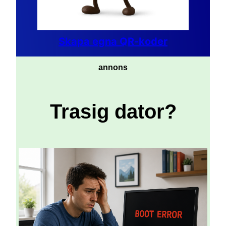
Skapa egna QR-koder
annons
Trasig dator?