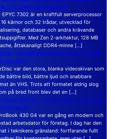
rar och tunga arbetsstationer
EPYC 7302 är en kraftfull serverprocessor
16 kärnor och 32 trådar, utvecklad för
ualisering, databaser och andra krävande
tsuppgifter. Med Zen 2-arkitektur, 128 MB
ache, åttakanaligt DDR4-minne […]
rDisc – den jättelika filmskivan som visade
en mot DVD
rDisc var den stora, blanka videoskivan som
de bättre bild, bättre ljud och snabbare
mst än VHS. Trots att formatet aldrig slog
om på bred front blev det en […]
roBook 430 G4 – en arbetsdator från tiden
 Windows 11
roBook 430 G4 var en gång en modern och
stad arbetsdator för företag. I dag har den
at i teknikens gränsland: fortfarande fullt
ndbar för kontorsarbete, men utan […]