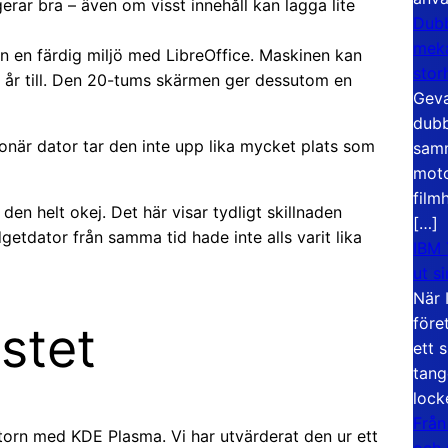
erar bra – även om visst innehåll kan lagga lite
Dubb
meka
an en färdig miljö med LibreOffice. Maskinen kan
stor
 år till. Den 20-tums skärmen ger dessutom en
Geva
dubb
onär dator tar den inte upp lika mycket plats som
samm
moto
film
en helt okej. Det här visar tydligt skillnaden
[…]
tdator från samma tid hade inte alls varit lika
IBM 
ut s
När 
före
estet
ett 
tang
lock
Från
datorn med KDE Plasma. Vi har utvärderat den ur ett
och