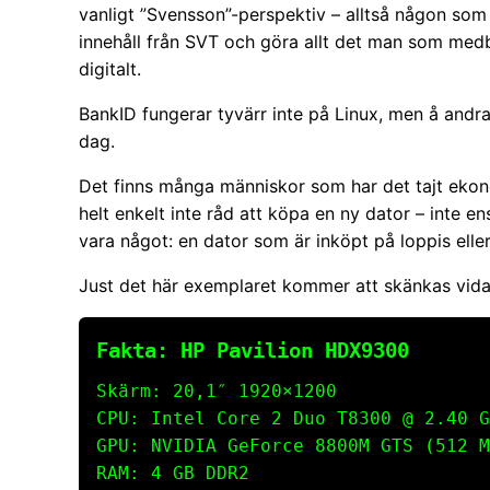
vanligt ”Svensson”-perspektiv – alltså någon som 
innehåll från SVT och göra allt det man som med
digitalt.
BankID fungerar tyvärr inte på Linux, men å andr
dag.
Det finns många människor som har det tajt ekon
helt enkelt inte råd att köpa en ny dator – inte e
vara något: en dator som är inköpt på loppis elle
Just det här exemplaret kommer att skänkas vidar
Fakta: HP Pavilion HDX9300
Skärm: 20,1″ 1920×1200
CPU: Intel Core 2 Duo T8300 @ 2.40 G
GPU: NVIDIA GeForce 8800M GTS (512 M
RAM: 4 GB DDR2