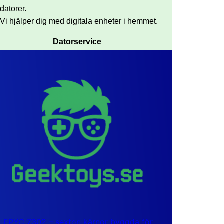
datorer.
Vi hjälper dig med digitala enheter i hemmet.
Datorservice
EPYC 7302 – sexton kärnor byggda för