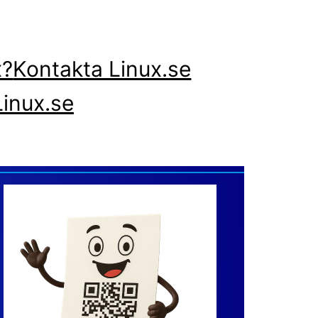
x?
Kontakta Linux.se
inux.se