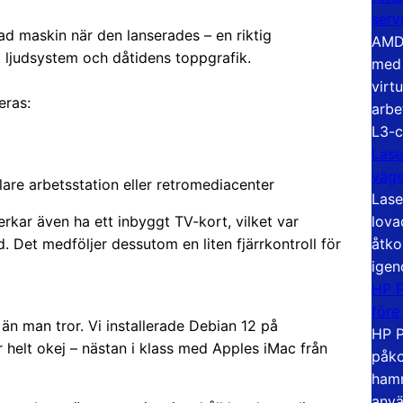
serv
d maskin när den lanserades – en riktig
AMD 
lt ljudsystem och dåtidens toppgrafik.
med 
virt
eras:
arbe
L3-c
Lase
väg
are arbetsstation eller retromediacenter
Lase
lova
erkar även ha ett inbyggt TV-kort, vilket var
åtko
. Det medföljer dessutom en liten fjärrkontroll för
igen
HP P
före
än man tror. Vi installerade Debian 12 på
HP P
 helt okej – nästan i klass med Apples iMac från
påko
hamn
anvä