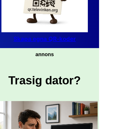
Skapa egna QR-koder
annons
Trasig dator?