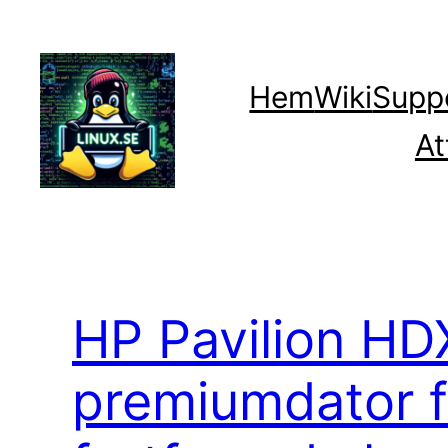
Hoppa
till
innehåll
Hem
Wiki
Supp
At
HP Pavilion HD
premiumdator 