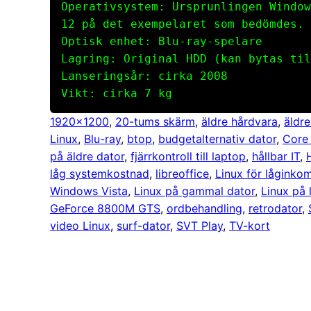
Operativsystem: Ursprunlingen Window
12 på det exempelaret som bedömdes.
Optisk enhet: Blu-ray-spelare
Lagring: Original HDD (kan bytas til
Lanseringsår: cirka 2008
Vikt: cirka 7 kg
1920×1200
, 
20-tums skärm
, 
äldre hårdvara
, 
äldre
Linux
, 
Blu-ray
, 
btop
, 
budgetalternativ dator
, 
Core
på äldre dator
, 
fjärrkontroll till laptop
, 
hållbar IT
, 
låg systemkostnad
, 
libreoffice
, 
Linux för låginko
Windows Vista
, 
Linux på gammal dator
, 
Linux på 
GeForce 8800M GTS
, 
ordbehandling
, 
retrodator
, 
video Linux
, 
surf-dator
, 
SVT Play
, 
TV-kort