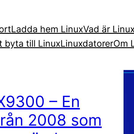
ort
Ladda hem Linux
Vad är Linu
t byta till Linux
Linuxdatorer
Om L
X9300 – En
från 2008 som