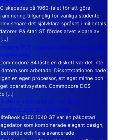
C skapades på 1960-talet för att göra
rammering tillgänglig för vanliga studenter
blev senare det självklara språket i miljontals
atorer. På Atari ST fördes arvet vidare av
 […]
modore DOS – operativsystemet som bodde
skettstationen
Commodore 64 läste en diskett var det inte
 datorn som arbetade. Diskettstationen hade
igen en egen processor, ett eget minne och
eget operativsystem. Commodore DOS
de […]
liteBook x360 1040 G7 – en lyxig
tagsdator med lång batteritid
liteBook x360 1040 G7 var en påkostad
tagsdator som kombinerade elegant design,
 batteritid och flera avancerade