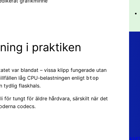
ikerat grafikminne
ing i praktiken
tatet var blandat – vissa klipp fungerade utan
llfällen låg CPU-belastningen enligt
btop
 tydlig flaskhals.
i för tungt för äldre hårdvara, särskilt när det
oderna codecs.
AMD 