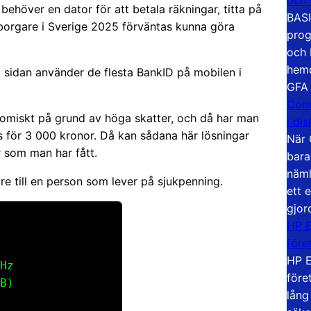
behöver en dator för att betala räkningar, titta på
BASI
borgare i Sverige 2025 förväntas kunna göra
prog
och 
hemd
a sidan använder de flesta BankID på mobilen i
GFA
Com
omiskt på grund av höga skatter, och då har man
i di
ns för 3 000 kronor. Då kan sådana här lösningar
När 
r som man har fått.
bara
näml
e till en person som lever på sjukpenning.
ett 
gjor
HP E
före
HP E
Hz
före
B)
lång