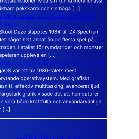
rhetsfunktioner. Med sitt tunna metallchassi,
vikbara pekskärm och sin höga […]
l Daze – spelet som gjorde skolan till ett
t kaos
Skool Daze släpptes 1984 till ZX Spectrum
det något helt annat än de flesta spel på
naden. I stället för rymdstrider och monster
 spelaren uppleva en […]
aOS – operativsystemet som var före sin tid
aOS var ett av 1980-talets mest
rytande operativsystem. Med grafiskt
ssnitt, effektiv multitasking, avancerat ljud
färgstark grafik visade det att hemdatorer
e vara både kraftfulla och användarvänliga
t […]
wiki.linux.se