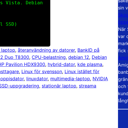
säke
s Vista. Debian
sin 
Skoo
öppe
l SSD)
När 
var 
mark
 laptop
, 
återanvändning av datorer
, 
BankID på
fick
 2 Duo T8300
, 
CPU-belastning
, 
debian 12
, 
Debian
Amig
HP Pavilion HDX9300
, 
hybrid-dator
, 
kde plasma
, 
Amig
msttagare
, 
Linux för svensson
, 
Linux istället för
banb
loppisdator
, 
linuxdator
, 
multimedia-laptop
, 
NVIDIA
grän
SSD-uppgradering
, 
stationär laptop
, 
streama
och 
kund
lång