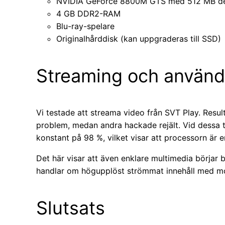
NVIDIA GeForce 8800M GTS med 512 MB ded
4 GB DDR2-RAM
Blu-ray-spelare
Originalhårddisk (kan uppgraderas till SSD)
Streaming och användn
Vi testade att streama video från SVT Play. Resul
problem, medan andra hackade rejält. Vid dessa ti
konstant på 98 %, vilket visar att processorn är en
Det här visar att även enklare multimedia börjar bl
handlar om högupplöst strömmat innehåll med m
Slutsats