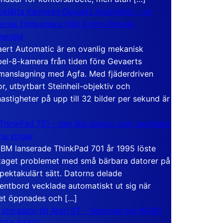
elåtta Kameran Gevaert Automatic – en
nisk filmkamera från 8 mm-filmens
hetstid
ert Automatic är en ovanlig mekanisk
el-8-kamera från tiden före Gevaerts
anslagning med Agfa. Med fjäderdriven
r, utbytbart Steinheil-objektiv och
hastigheter på upp till 32 bilder per sekund är
ThinkPad 701 – den lilla datorn som vecklade
ina vingar
IBM lanserade ThinkPad 701 år 1995 löste
taget problemet med små bärbara datorer på
spektakulärt sätt. Datorns delade
entbord vecklade automatiskt ut sig när
et öppnades och […]
 stordator till Atari ST – historien om BASIC
 GFA BASIC