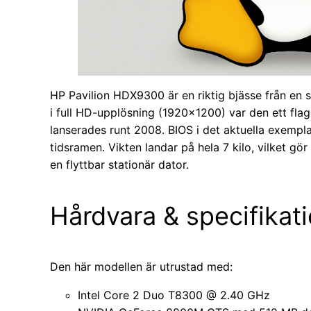
HP Pavilion HDX9300 är en riktig bjässe från en
i full HD-upplösning (1920×1200) var den ett fl
lanserades runt 2008. BIOS i det aktuella exemplar
tidsramen. Vikten landar på hela 7 kilo, vilket gö
en flyttbar stationär dator.
Hårdvara & specifikat
Den här modellen är utrustad med:
Intel Core 2 Duo T8300 @ 2.40 GHz