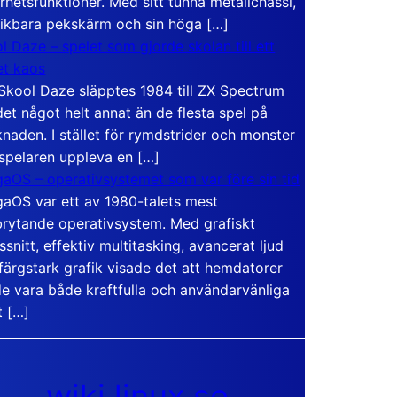
rhetsfunktioner. Med sitt tunna metallchassi,
vikbara pekskärm och sin höga […]
l Daze – spelet som gjorde skolan till ett
t kaos
Skool Daze släpptes 1984 till ZX Spectrum
det något helt annat än de flesta spel på
naden. I stället för rymdstrider och monster
 spelaren uppleva en […]
aOS – operativsystemet som var före sin tid
aOS var ett av 1980-talets mest
rytande operativsystem. Med grafiskt
ssnitt, effektiv multitasking, avancerat ljud
färgstark grafik visade det att hemdatorer
e vara både kraftfulla och användarvänliga
t […]
wiki.linux.se