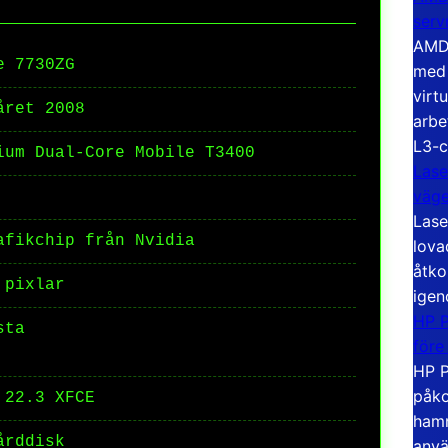
serv
AMD 
e 7730ZG
med 
virt
året 2008
arbe
L3-c
ium Dual-Core Mobile T3400
Lase
väg
Lase
afikchip från Nvidia
lova
åtko
 pixlar
igen
HP P
sta
före
HP P
påko
 22.3 XFCE
hamn
årddisk
anvä