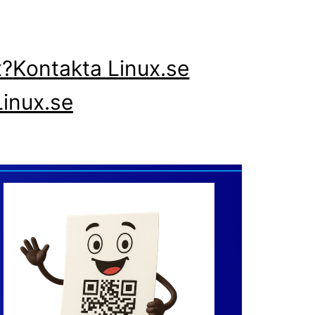
x?
Kontakta Linux.se
inux.se