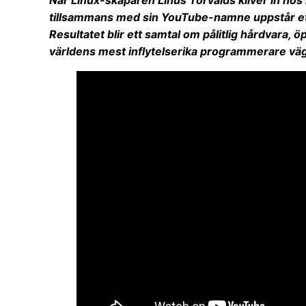
När Linux-skaparen Linus Torvalds kliver in hos 
tillsammans med sin YouTube-namne uppstår ett 
Resultatet blir ett samtal om pålitlig hårdvara, öp
världens mest inflytelserika programmerare vä