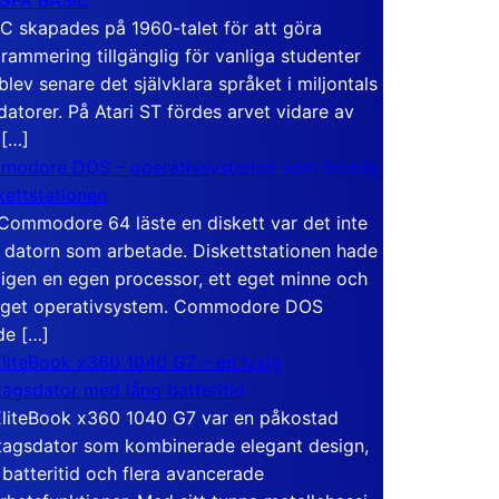
C skapades på 1960-talet för att göra
rammering tillgänglig för vanliga studenter
blev senare det självklara språket i miljontals
atorer. På Atari ST fördes arvet vidare av
 […]
modore DOS – operativsystemet som bodde
skettstationen
Commodore 64 läste en diskett var det inte
 datorn som arbetade. Diskettstationen hade
igen en egen processor, ett eget minne och
eget operativsystem. Commodore DOS
de […]
liteBook x360 1040 G7 – en lyxig
tagsdator med lång batteritid
liteBook x360 1040 G7 var en påkostad
tagsdator som kombinerade elegant design,
 batteritid och flera avancerade