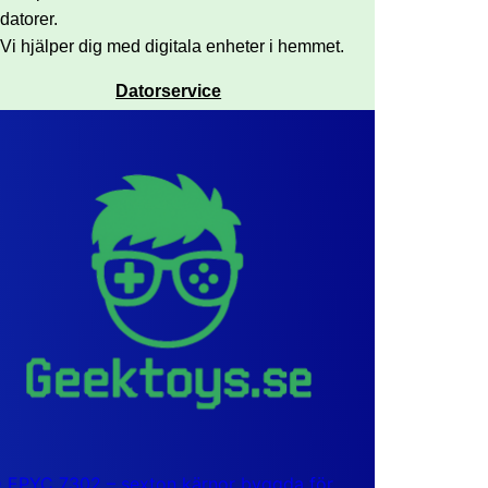
datorer.
Vi hjälper dig med digitala enheter i hemmet.
Datorservice
EPYC 7302 – sexton kärnor byggda för