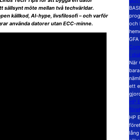
Linus Tech Tips för att bygga en dator
BASI
sällsynt möte mellan två techvärldar.
prog
pen källkod, AI-hype, livsfilosofi – och varför
och 
grar använda datorer utan ECC-minne.
hemd
GFA
Com
i di
När 
bara
näml
ett 
gjor
HP E
före
HP E
före
lång