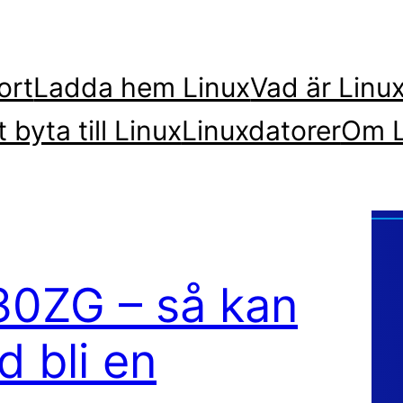
ort
Ladda hem Linux
Vad är Linu
t byta till Linux
Linuxdatorer
Om L
30ZG – så kan
 bli en