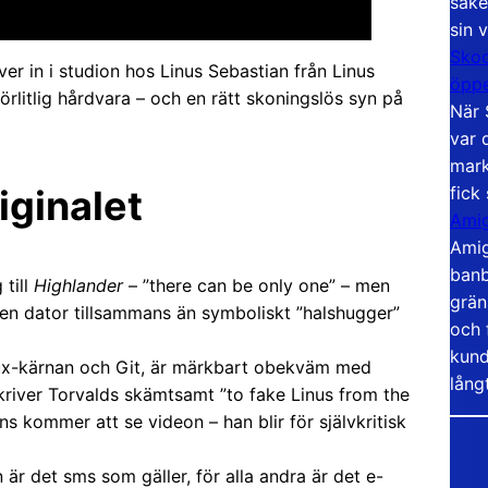
säke
sin 
Skoo
ver in i studion hos Linus Sebastian från Linus
öppe
förlitlig hårdvara – och en rätt skoningslös syn på
När 
var 
mark
fick
iginalet
Amig
Amig
banb
 till
Highlander
– ”there can be only one” – men
grän
 en dator tillsammans än symboliskt ”halshugger”
och 
kund
ux-kärnan och Git, är märkbart obekväm med
lång
kriver Torvalds skämtsamt ”to fake Linus from the
ns kommer att se videon – han blir för självkritisk
 är det sms som gäller, för alla andra är det e-