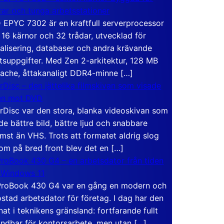
rar och tunga arbetsstationer
EPYC 7302 är en kraftfull serverprocessor
16 kärnor och 32 trådar, utvecklad för
ualisering, databaser och andra krävande
tsuppgifter. Med Zen 2-arkitektur, 128 MB
ache, åttakanaligt DDR4-minne […]
rDisc – den jättelika filmskivan som visade
en mot DVD
rDisc var den stora, blanka videoskivan som
de bättre bild, bättre ljud och snabbare
mst än VHS. Trots att formatet aldrig slog
om på bred front blev det en […]
roBook 430 G4 – en arbetsdator från tiden
 Windows 11
roBook 430 G4 var en gång en modern och
stad arbetsdator för företag. I dag har den
at i teknikens gränsland: fortfarande fullt
ndbar för kontorsarbete, men utan […]