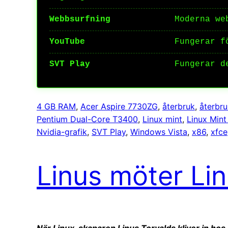
Webbsurfning
Moderna we
YouTube
Fungerar f
SVT Play
Fungerar d
4 GB RAM
, 
Acer Aspire 7730ZG
, 
återbruk
, 
återbru
Pentium Dual-Core T3400
, 
Linux mint
, 
Linux Mint
Nvidia-grafik
, 
SVT Play
, 
Windows Vista
, 
x86
, 
xfce
Linus möter Li