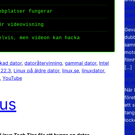
Dubb
bbplatser fungerar
meka
stor
ör videovisning
Geva
dubb
elvis, men videon kan hacka
samm
moto
film
kad dator
, 
datoråtervinning
, 
gammal dator
, 
Intel
[…]
 22.3
, 
Linux på äldre dator
, 
linux.se
, 
linuxdator
, 
IBM 
, 
YouTube
ut s
När 
före
nus
ett 
tang
lock
Från
och