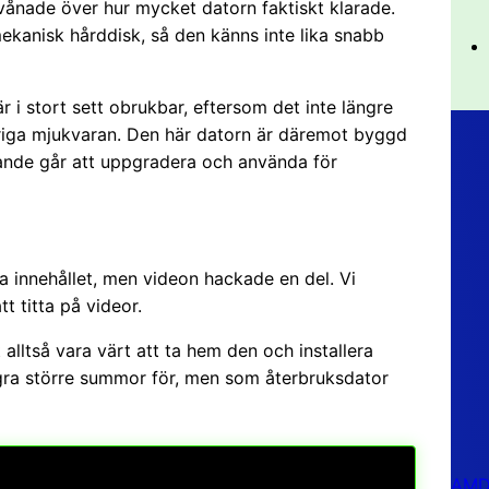
rvånade över hur mycket datorn faktiskt klarade.
kanisk hårddisk, så den känns inte lika snabb
 i stort sett obrukbar, eftersom det inte längre
riga mjukvaran. Den här datorn är däremot byggd
rande går att uppgradera och använda för
rta innehållet, men videon hackade en del. Vi
t titta på videor.
alltså vara värt att ta hem den och installera
ågra större summor för, men som återbruksdator
AMD 