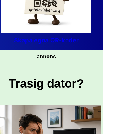
Skapa egna QR-koder
annons
Trasig dator?