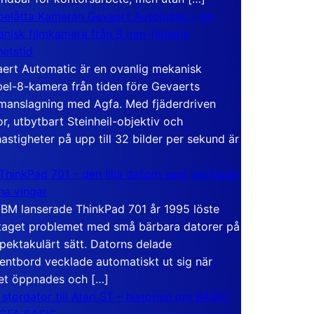
elåtta Kameran Gevaert Automatic – en
nisk filmkamera från 8 mm-filmens
hetstid
ert Automatic är en ovanlig mekanisk
el-8-kamera från tiden före Gevaerts
anslagning med Agfa. Med fjäderdriven
r, utbytbart Steinheil-objektiv och
hastigheter på upp till 32 bilder per sekund är
ThinkPad 701 – den lilla datorn som vecklade
ina vingar
IBM lanserade ThinkPad 701 år 1995 löste
taget problemet med små bärbara datorer på
spektakulärt sätt. Datorns delade
entbord vecklade automatiskt ut sig när
et öppnades och […]
 stordator till Atari ST – historien om BASIC
 GFA BASIC