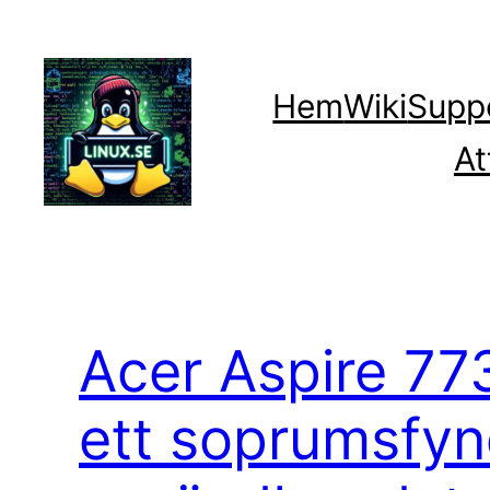
Hoppa
till
innehåll
Hem
Wiki
Supp
At
Acer Aspire 77
ett soprumsfynd