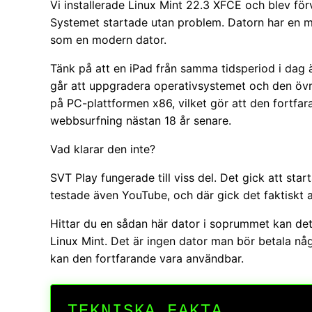
Vi installerade Linux Mint 22.3 XFCE och blev fö
Systemet startade utan problem. Datorn har en me
som en modern dator.
Tänk på att en iPad från samma tidsperiod i dag är
går att uppgradera operativsystemet och den öv
på PC-plattformen x86, vilket gör att den fortfa
webbsurfning nästan 18 år senare.
Vad klarar den inte?
SVT Play fungerade till viss del. Det gick att sta
testade även YouTube, och där gick det faktiskt at
Hittar du en sådan här dator i soprummet kan det 
Linux Mint. Det är ingen dator man bör betala n
kan den fortfarande vara användbar.
TEKNISKA FAKTA