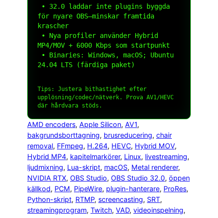
 • 32.0 laddar inte plugins byggda 
för nyare OBS—minskar framtida 
krascher

 • Nya profiler använder Hybrid 
MP4/MOV + 6000 Kbps som startpunkt

 • Binaries: Windows, macOS; Ubuntu 
24.04 LTS (färdiga paket)

Tips: Justera
bithastighet
efter
upplösning/codec/nätverk. Prova AV1/HEVC
där hårdvara stöds.
AMD encoders
, 
Apple Silicon
, 
AV1
, 
bakgrundsborttagning
, 
brusreducering
, 
chair
removal
, 
FFmpeg
, 
H.264
, 
HEVC
, 
Hybrid MOV
, 
Hybrid MP4
, 
kapitelmarkörer
, 
Linux
, 
livestreaming
, 
ljudmixning
, 
Lua-skript
, 
macOS
, 
Metal renderer
, 
NVIDIA RTX
, 
OBS Studio
, 
OBS Studio 32.0
, 
öppen
källkod
, 
PCM
, 
PipeWire
, 
plugin-hanterare
, 
ProRes
, 
Python-skript
, 
RTMP
, 
screencasting
, 
SRT
, 
streamingprogram
, 
Twitch
, 
VAD
, 
videoinspelning
, 