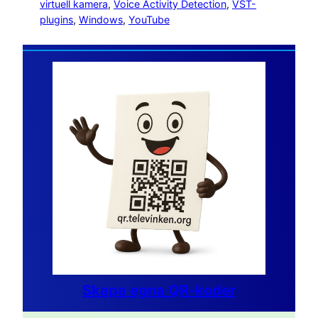
virtuell kamera
, 
Voice Activity Detection
, 
VST-
plugins
, 
Windows
, 
YouTube
Skapa egna QR-koder