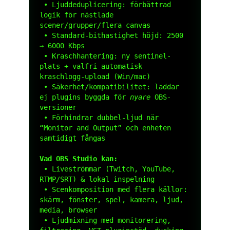
 • Ljuddeduplicering: förbättrad 
logik för nästlade 
scener/grupper/flera canvas

 • Standard-bithastighet höjd: 2500 
→ 6000 Kbps

 • Kraschhantering: ny sentinel-
plats + valfri automatisk 
kraschlogg-upload (Win/mac)

 • Säkerhet/kompatibilitet: laddar 
ej plugins byggda för 
nyare
 OBS-
versioner

 • Förhindrar dubbel-ljud när 
“Monitor and Output” och enheten 
samtidigt fångas

Vad OBS Studio kan:
 • Liveströmmar (Twitch, YouTube, 
RTMP/SRT) & lokal inspelning

 • Scenkomposition med flera källor: 
skärm, fönster, spel, kamera, ljud, 
media, browser

 • Ljudmixning med monitorering, 