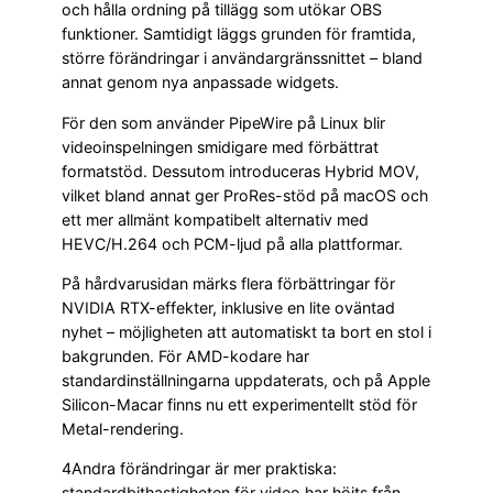
och hålla ordning på tillägg som utökar OBS
funktioner. Samtidigt läggs grunden för framtida,
större förändringar i användargränssnittet – bland
annat genom nya anpassade widgets.
För den som använder PipeWire på Linux blir
videoinspelningen smidigare med förbättrat
formatstöd. Dessutom introduceras Hybrid MOV,
vilket bland annat ger ProRes-stöd på macOS och
ett mer allmänt kompatibelt alternativ med
HEVC/H.264 och PCM-ljud på alla plattformar.
På hårdvarusidan märks flera förbättringar för
NVIDIA RTX-effekter, inklusive en lite oväntad
nyhet – möjligheten att automatiskt ta bort en stol i
bakgrunden. För AMD-kodare har
standardinställningarna uppdaterats, och på Apple
Silicon-Macar finns nu ett experimentellt stöd för
Metal-rendering.
4Andra förändringar är mer praktiska:
standardbithastigheten för video har höjts från