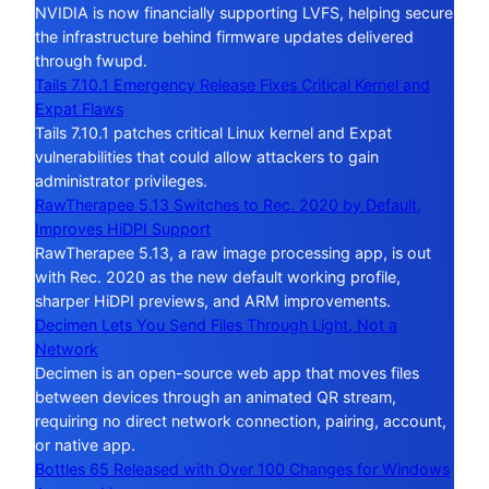
NVIDIA is now financially supporting LVFS, helping secure
the infrastructure behind firmware updates delivered
through fwupd.
Tails 7.10.1 Emergency Release Fixes Critical Kernel and
Expat Flaws
Tails 7.10.1 patches critical Linux kernel and Expat
vulnerabilities that could allow attackers to gain
administrator privileges.
RawTherapee 5.13 Switches to Rec. 2020 by Default,
Improves HiDPI Support
RawTherapee 5.13, a raw image processing app, is out
with Rec. 2020 as the new default working profile,
sharper HiDPI previews, and ARM improvements.
Decimen Lets You Send Files Through Light, Not a
Network
Decimen is an open-source web app that moves files
between devices through an animated QR stream,
requiring no direct network connection, pairing, account,
or native app.
Bottles 65 Released with Over 100 Changes for Windows