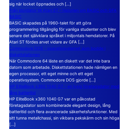
sig när locket öppnades och […]
Från stordator till Atari ST – historien om BASIC och GFA
BASIC
BASIC skapades på 1960-talet för att göra
programmering tillgänglig för vanliga studenter och blev
senare det självklara språket i miljontals hemdatorer. På
Atari ST fördes arvet vidare av GFA […]
Commodore DOS – operativsystemet som bodde i
diskettstationen
När Commodore 64 läste en diskett var det inte bara
datorn som arbetade. Diskettstationen hade nämligen en
egen processor, ett eget minne och ett eget
operativsystem. Commodore DOS gjorde […]
HP EliteBook x360 1040 G7 – en lyxig företagsdator med
lång batteritid
HP EliteBook x360 1040 G7 var en påkostad
företagsdator som kombinerade elegant design, lång
batteritid och flera avancerade säkerhetsfunktioner. Med
sitt tunna metallchassi, sin vikbara pekskärm och sin höga
[…]