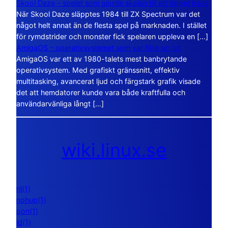
Skool Daze – spelet som gjorde skolan till ett öppet kaos
När Skool Daze släpptes 1984 till ZX Spectrum var det
något helt annat än de flesta spel på marknaden. I stället
för rymdstrider och monster fick spelaren uppleva en […]
AmigaOS – operativsystemet som var före sin tid
AmigaOS var ett av 1980-talets mest banbrytande
operativsystem. Med grafiskt gränssnitt, effektiv
multitasking, avancerat ljud och färgstark grafik visade
det att hemdatorer kunde vara både kraftfulla och
användarvänliga långt […]
wiki.linux.se
nl(1)
nohup(1)
pon(1)
ld(1)