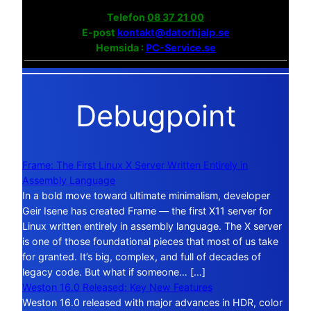
Telefon
08 37 21 00
E-post
kontakt@datorhjalp.se
Hemsida :
PC-Service.se
Debugpoint
Frame: The First Linux X Server Written Entirely in
Assembly Language
In a bold move toward ultimate minimalism, developer
Geir Isene has created Frame — the first X11 server for
Linux written entirely in assembly language. The X server
is one of those foundational pieces that most of us take
for granted. It’s big, complex, and full of decades of
legacy code. But what if someone… […]
Weston 16.0 Released: Key New Features
Weston 16.0 released with major advances in HDR, color