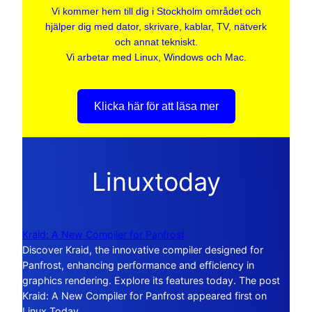
Vi kommer hem till dig i Stockholm området och
hjälper dig med dator, skrivare, kablar, TV, nätverk
och annat tekniskt.
Vi arbetar med Linux, Windows och Mac.
Klicka här för att läsa mer
Linuxtoday
Kraid: A New Compiler for Panfrost
Discover Kraid, the innovative compiler designed for
Panfrost, enhancing performance and efficiency in
graphics rendering. Explore its features today. The post
Kraid: A New Compiler for Panfrost appeared first on
Linux Today.