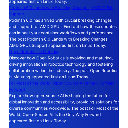
appeared first on Linux Today.
Podman 6.0 Lands with Breaking Changes, AMD GPUs
Support
Podman 6.0 has arrived with crucial breaking changes
and support for AMD GPUs. Find out how these updates
can impact your container workflows and performance.
The post Podman 6.0 Lands with Breaking Changes,
AMD GPUs Support appeared first on Linux Today.
Open Robotics Is Maturing
Discover how Open Robotics is evolving and maturing,
driving innovation in robotics technology and fostering
collaboration within the industry. The post Open Robotics
Is Maturing appeared first on Linux Today.
For Most of the World, Open-Source AI Is the Only Way
Forward
Explore how open-source AI is shaping the future for
global innovation and accessibility, providing solutions for
diverse communities worldwide. The post For Most of the
World, Open-Source AI Is the Only Way Forward
appeared first on Linux Today.