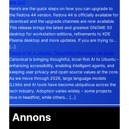
and CLI)
Here’s are the quick steps on how you can upgrade to
the Fedora 44 version. Fedora 44 is officially available for
download and the upgrade channels are now available.
This release brings the latest and greatest GNOME 50
desktop for workstation editions, refinements to KDE
Plasma desktop and more updates. If you are trying to…
[…]
Future of AI in Ubuntu: Thoughtful Integration via Snap
Canonical is bringing thoughtful, local-first AI to Ubuntu –
enhancing accessibility, enabling intelligent agents, and
keeping user privacy and open source values at the core.
As we move through 2026, large language models
(LLMs) and AI tools have become ubiquitous across the
tech industry. Adoption varies widely – some projects
dive in headfirst, while others… […]
Annons