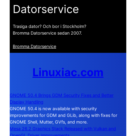
Datorservice
Trasiga dator? Och bor i Stockholm?
Bromma Datorservice sedan 2007.
Bromma Datorservice
Linuxiac.com
GNOME 50.4 Brings GDM Security Fixes and Better
Display Handling
GNOME 50.4 is now available with security
improvements for GDM and GLib, along with fixes for
GNOME Shell, Mutter, GVfs, and more.
Mesa 26.2 Graphics Stack Released with Vulkan and
OpenGL Driver Improvements