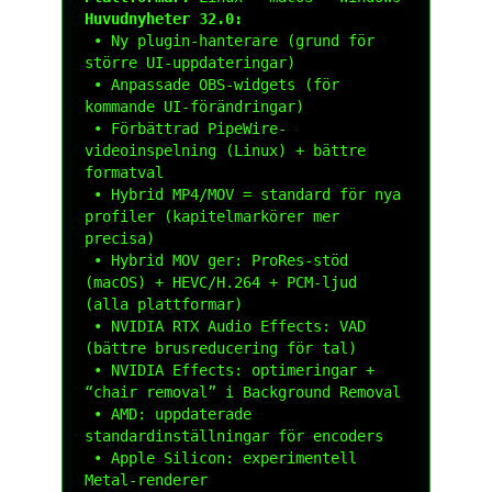
Huvudnyheter 32.0:
 • Ny plugin-hanterare (grund för 
större UI-uppdateringar)

 • Anpassade OBS-widgets (för 
kommande UI-förändringar)

 • Förbättrad PipeWire-
videoinspelning (Linux) + bättre 
formatval

 • Hybrid MP4/MOV = standard för nya 
profiler (kapitelmarkörer mer 
precisa)

 • Hybrid MOV ger: ProRes-stöd 
(macOS) + HEVC/H.264 + PCM-ljud 
(alla plattformar)

 • NVIDIA RTX Audio Effects: VAD 
(bättre brusreducering för tal)

 • NVIDIA Effects: optimeringar + 
“chair removal” i Background Removal

 • AMD: uppdaterade 
standardinställningar för encoders

 • Apple Silicon: experimentell 
Metal-renderer
