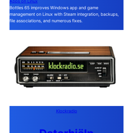
Apps on Linux
Bottles 65 improves Windows app and game
management on Linux with Steam integration, backups,
file associations, and numerous fixes.
Klockradio