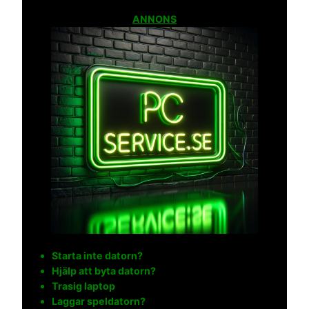
ANNONS
Starta inte datorn?
Hjälp att byta datorn?
Trasig laptop
Laggar speldatorn?