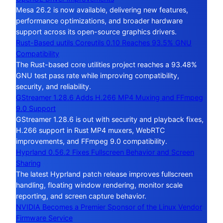
Mesa 26.2 is now available, delivering new features,
performance optimizations, and broader hardware
support across its open-source graphics drivers.
Rust-Based uutils Coreutils 0.10 Reaches 93.5% GNU
Compatibility
The Rust-based core utilities project reaches a 93.48%
GNU test pass rate while improving compatibility,
security, and reliability.
GStreamer 1.28.6 Adds H.266 MP4 Muxing and FFmpeg
9.0 Support
GStreamer 1.28.6 is out with security and playback fixes,
H.266 support in Rust MP4 muxers, WebRTC
improvements, and FFmpeg 9.0 compatibility.
Hyprland 0.56.2 Fixes Fullscreen Behavior and Screen
Sharing
The latest Hyprland patch release improves fullscreen
handling, floating window rendering, monitor scale
reporting, and screen capture behavior.
NVIDIA Becomes a Premier Sponsor of the Linux Vendor
Firmware Service