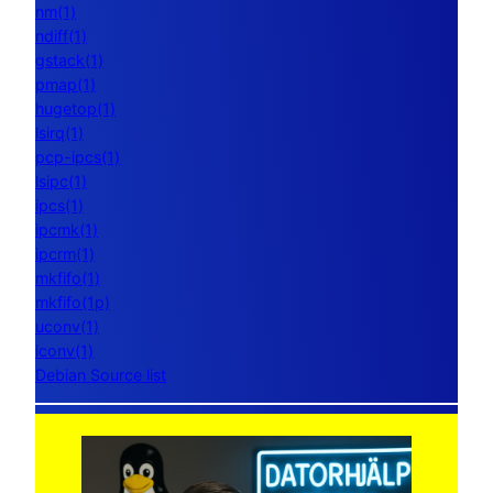
nm(1)
ndiff(1)
gstack(1)
pmap(1)
hugetop(1)
lsirq(1)
pcp-ipcs(1)
lsipc(1)
ipcs(1)
ipcmk(1)
ipcrm(1)
mkfifo(1)
mkfifo(1p)
uconv(1)
iconv(1)
Debian Source list