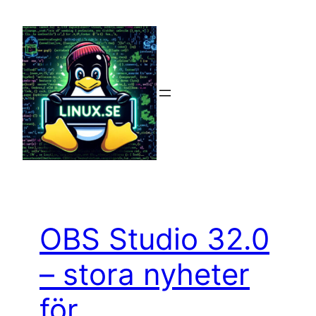
Hoppa
till
innehåll
OBS Studio 32.0
– stora nyheter
för