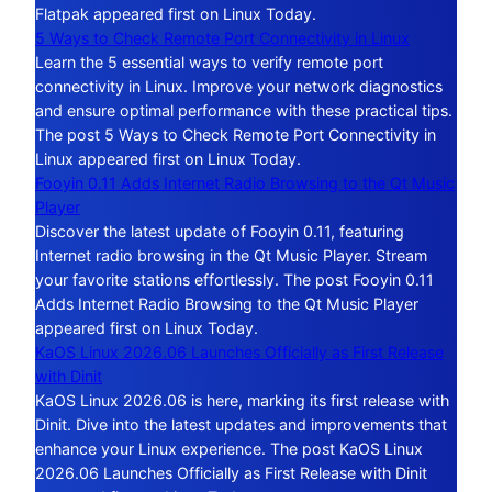
Flatpak appeared first on Linux Today.
5 Ways to Check Remote Port Connectivity in Linux
Learn the 5 essential ways to verify remote port
connectivity in Linux. Improve your network diagnostics
and ensure optimal performance with these practical tips.
The post 5 Ways to Check Remote Port Connectivity in
Linux appeared first on Linux Today.
Fooyin 0.11 Adds Internet Radio Browsing to the Qt Music
Player
Discover the latest update of Fooyin 0.11, featuring
Internet radio browsing in the Qt Music Player. Stream
your favorite stations effortlessly. The post Fooyin 0.11
Adds Internet Radio Browsing to the Qt Music Player
appeared first on Linux Today.
KaOS Linux 2026.06 Launches Officially as First Release
with Dinit
KaOS Linux 2026.06 is here, marking its first release with
Dinit. Dive into the latest updates and improvements that
enhance your Linux experience. The post KaOS Linux
2026.06 Launches Officially as First Release with Dinit