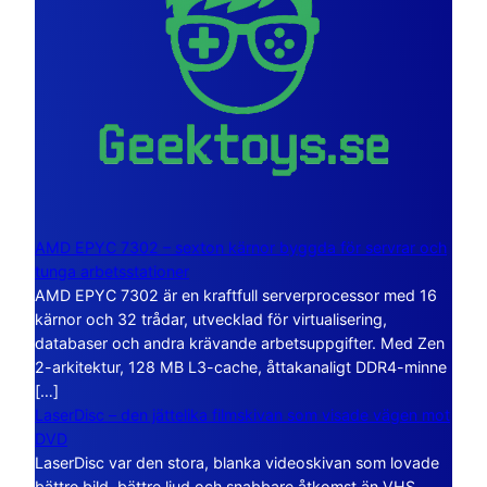
AMD EPYC 7302 – sexton kärnor byggda för servrar och
tunga arbetsstationer
AMD EPYC 7302 är en kraftfull serverprocessor med 16
kärnor och 32 trådar, utvecklad för virtualisering,
databaser och andra krävande arbetsuppgifter. Med Zen
2-arkitektur, 128 MB L3-cache, åttakanaligt DDR4-minne
[…]
LaserDisc – den jättelika filmskivan som visade vägen mot
DVD
LaserDisc var den stora, blanka videoskivan som lovade
bättre bild, bättre ljud och snabbare åtkomst än VHS.