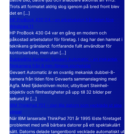
Trots att formatet aldrig slog igenom på bred front blev
det en […]
HP ProBook 430 G4 – en arbetsdator från tiden före
Windows 11
HP ProBook 430 G4 var en gång en modern och
påkostad arbetsdator för företag. I dag har den hamnat i
teknikens gränsland: fortfarande fullt användbar för
kontorsarbete, men utan […]
Dubbelåtta Kameran Gevaert Automatic – en mekanisk
filmkamera från 8 mm-filmens storhetstid
Gevaert Automatic är en ovanlig mekanisk dubbel-8-
kamera från tiden före Gevaerts sammanslagning med
Agfa. Med fjäderdriven motor, utbytbart Steinheil-
objektiv och filmhastigheter på upp till 32 bilder per
sekund är […]
IBM ThinkPad 701 – den lilla datorn som vecklade ut sina
vingar
När IBM lanserade ThinkPad 701 år 1995 löste företaget
problemet med små bärbara datorer på ett spektakulärt
sätt. Datorns delade tangentbord vecklade automatiskt ut