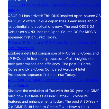
QSOE 0.1 Debuts as a QNX-Inspired Open-Source OS for
RISC-V
QSOE 0.1 has arrived! This QNX-inspired open-source OS
for RISC-V offers unique capabilities. Learn more about
its potential and applications now. The post QSOE 0.1
Debuts as a QNX-Inspired Open-Source OS for RISC-V
appeared first on Linux Today.
P-Cores, E-Cores and LP E-Cores Compared Across 4
Intel Processors
Explore a detailed comparison of P-Cores, E-Cores, and
LP E-Cores in four Intel processors. Gain insights into
their performance and efficiency. The post P-Cores, E-
Cores and LP E-Cores Compared Across 4 Intel
Processors appeared first on Linux Today.
A 30-Year-Old GIMP Build Used to Create Tux Is Now a
Linux Flatpak
Discover the evolution of Tux with the 30-year-old GIMP
build now available as a Linux Flatpak. Explore its
features and enhancements today. The post A 30-Year-
Old GIMP Build Used to Create Tux Is Now a Linux