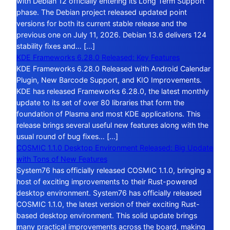
with Debian 12 officially entering its Long Term Support
phase. The Debian project released updated point
versions for both its current stable release and the
previous one on July 11, 2026. Debian 13.6 delivers 124
stability fixes and… […]
KDE Frameworks 6.28.0 Released: Key Features
KDE Frameworks 6.28.0 Released with Android Calendar
Plugin, New Barcode Support, and KIO Improvements.
KDE has released Frameworks 6.28.0, the latest monthly
update to its set of over 80 libraries that form the
foundation of Plasma and most KDE applications. This
release brings several useful new features along with the
usual round of bug fixes… […]
COSMIC 1.1.0 Desktop Environment Released: Big Update
with Tons of New Features
System76 has officially released COSMIC 1.1.0, bringing a
host of exciting improvements to their Rust-powered
desktop environment. System76 has officially released
COSMIC 1.1.0, the latest version of their exciting Rust-
based desktop environment. This solid update brings
many practical improvements across the board, making