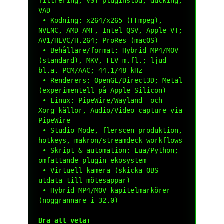
filtrering, VST-pluginstöd, ducking, 
VAD

 • Kodning: x264/x265 (FFmpeg), 
NVENC, AMD AMF, Intel QSV, Apple VT; 
AV1/HEVC/H.264; ProRes (macOS)

 • Behållare/format: Hybrid MP4/MOV 
(standard), MKV, FLV m.fl.; ljud 
bl.a. PCM/AAC; 44.1/48 kHz

 • Renderers: OpenGL/Direct3D; Metal 
(experimentell på Apple Silicon)

 • Linux: PipeWire/Wayland- och 
Xorg-källor, Audio/Video-capture via 
PipeWire

 • Studio Mode, flerscen-produktion, 
hotkeys, makron/streamdeck-workflows

 • Skript & automation: Lua/Python; 
omfattande plugin-ekosystem

 • Virtuell kamera (skicka OBS-
utdata till mötesappar)

 • Hybrid MP4/MOV kapitelmarkörer 
(noggrannare i 32.0)

Bra att veta: