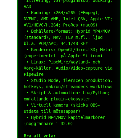
filtrering, VST-pluginstöd, ducking, 
VAD

 • Kodning: x264/x265 (FFmpeg), 
NVENC, AMD AMF, Intel QSV, Apple VT; 
AV1/HEVC/H.264; ProRes (macOS)

 • Behållare/format: Hybrid MP4/MOV 
(standard), MKV, FLV m.fl.; ljud 
bl.a. PCM/AAC; 44.1/48 kHz

 • Renderers: OpenGL/Direct3D; Metal 
(experimentell på Apple Silicon)

 • Linux: PipeWire/Wayland- och 
Xorg-källor, Audio/Video-capture via 
PipeWire

 • Studio Mode, flerscen-produktion, 
hotkeys, makron/streamdeck-workflows

 • Skript & automation: Lua/Python; 
omfattande plugin-ekosystem

 • Virtuell kamera (skicka OBS-
utdata till mötesappar)

 • Hybrid MP4/MOV kapitelmarkörer 
(noggrannare i 32.0)

Bra att veta: