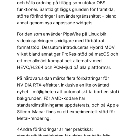
och hålla ordning på tillägg som utökar OBS
funktioner. Samtidigt läggs grunden för framtida,
större förändringar i användargränssnittet – bland
annat genom nya anpassade widgets.
För den som använder PipeWire på Linux blir
videoinspelningen smidigare med förbättrat
formatstöd. Dessutom introduceras Hybrid MOV,
vilket bland annat ger ProRes-stöd på macOS och
ett mer allmänt kompatibelt alternativ med
HEVC/H.264 och PCM-ljud på alla plattformar.
På hårdvarusidan märks flera förbättringar för
NVIDIA RTX-effekter, inklusive en lite oväntad
nyhet – möjligheten att automatiskt ta bort en stol i
bakgrunden. För AMD-kodare har
standardinställningarna uppdaterats, och på Apple
Silicon-Macar finns nu ett experimentellt stöd för
Metal-rendering.
4Andra förändringar är mer praktiska:
standardbithastigheten för video har höjts från