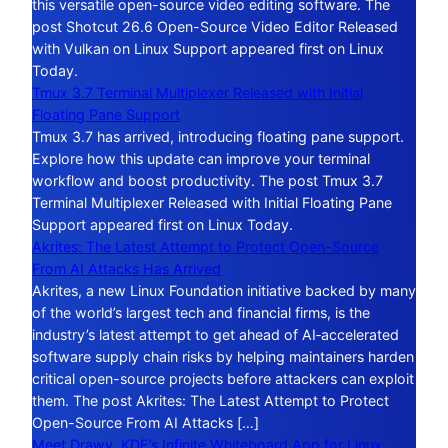
this versatile open-source video editing software. The
post Shotcut 26.6 Open-Source Video Editor Released
with Vulkan on Linux Support appeared first on Linux
Today.
Tmux 3.7 Terminal Multiplexer Released with Initial
Floating Pane Support
Tmux 3.7 has arrived, introducing floating pane support.
Explore how this update can improve your terminal
workflow and boost productivity. The post Tmux 3.7
Terminal Multiplexer Released with Initial Floating Pane
Support appeared first on Linux Today.
Akrites: The Latest Attempt to Protect Open-Source
From AI Attacks Has Arrived
Akrites, a new Linux Foundation initiative backed by many
of the world’s largest tech and financial firms, is the
industry’s latest attempt to get ahead of AI‑accelerated
software supply chain risks by helping maintainers harden
critical open-source projects before attackers can exploit
them. The post Akrites: The Latest Attempt to Protect
Open-Source From AI Attacks […]
Meet Drawy, KDE’s Infinite Whiteboard App for Linux