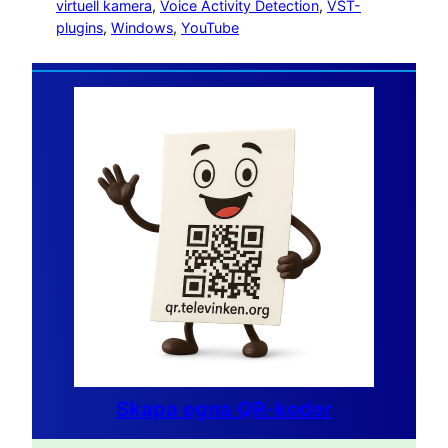
virtuell kamera
, 
Voice Activity Detection
, 
VST-
plugins
, 
Windows
, 
YouTube
Skapa egna QR-koder