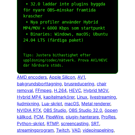
 • 32.0 laddar inte plugins byggda 
för nyare OBS—minskar framtida 
krascher

 • Nya profiler använder Hybrid 
MP4/MOV + 6000 Kbps som startpunkt

 • Binaries: Windows, macOS; Ubuntu 
24.04 LTS (färdiga paket)

Tips: Justera
bithastighet
efter
upplösning/codec/nätverk. Prova AV1/HEVC
där hårdvara stöds.
AMD encoders
, 
Apple Silicon
, 
AV1
, 
bakgrundsborttagning
, 
brusreducering
, 
chair
removal
, 
FFmpeg
, 
H.264
, 
HEVC
, 
Hybrid MOV
, 
Hybrid MP4
, 
kapitelmarkörer
, 
Linux
, 
livestreaming
, 
ljudmixning
, 
Lua-skript
, 
macOS
, 
Metal renderer
, 
NVIDIA RTX
, 
OBS Studio
, 
OBS Studio 32.0
, 
öppen
källkod
, 
PCM
, 
PipeWire
, 
plugin-hanterare
, 
ProRes
, 
Python-skript
, 
RTMP
, 
screencasting
, 
SRT
, 
streamingprogram
, 
Twitch
, 
VAD
, 
videoinspelning
, 