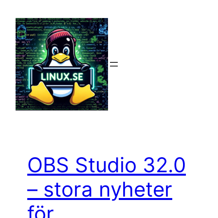
Hoppa
till
innehåll
OBS Studio 32.0
– stora nyheter
för