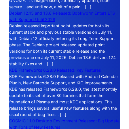
GNOME. It’s image-based, atomically updated, super
secure… and until now, a bit of a pain… […]
Debian 12.15 and 13.6 Released: Bookworm Enters LTS
with Support Until 2028
Debian released important point updates for both its
current stable and previous stable versions on July 11,
with Debian 12 officially entering its Long Term Support
phase. The Debian project released updated point
versions for both its current stable release and the
previous one on July 11, 2026. Debian 13.6 delivers 124
stability fixes and… […]
KDE Frameworks 6.28.0 Released: Key Features
KDE Frameworks 6.28.0 Released with Android Calendar
Plugin, New Barcode Support, and KIO Improvements.
KDE has released Frameworks 6.28.0, the latest monthly
update to its set of over 80 libraries that form the
foundation of Plasma and most KDE applications. This
release brings several useful new features along with the
usual round of bug fixes… […]
COSMIC 1.1.0 Desktop Environment Released: Big Update
with Tons of New Features