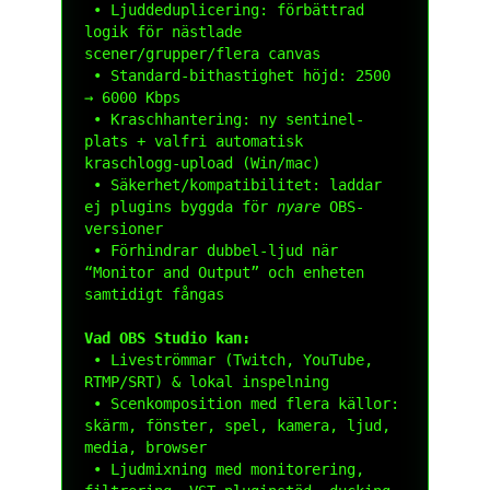
 • Ljuddeduplicering: förbättrad 
logik för nästlade 
scener/grupper/flera canvas

 • Standard-bithastighet höjd: 2500 
→ 6000 Kbps

 • Kraschhantering: ny sentinel-
plats + valfri automatisk 
kraschlogg-upload (Win/mac)

 • Säkerhet/kompatibilitet: laddar 
ej plugins byggda för 
nyare
 OBS-
versioner

 • Förhindrar dubbel-ljud när 
“Monitor and Output” och enheten 
samtidigt fångas

Vad OBS Studio kan:
 • Liveströmmar (Twitch, YouTube, 
RTMP/SRT) & lokal inspelning

 • Scenkomposition med flera källor: 
skärm, fönster, spel, kamera, ljud, 
media, browser

 • Ljudmixning med monitorering, 