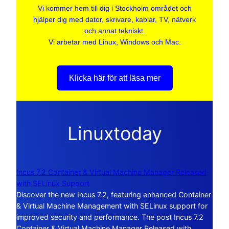
Vi kommer hem till dig i Stockholm området och
hjälper dig med dator, skrivare, kablar, TV, nätverk
och annat tekniskt.
Vi arbetar med Linux, Windows och Mac.
Klicka här för att läsa mer
Linuxtoday
Incus 7.2 Container & Virtual Machine Manager Released
with SELinux Support
Discover the new Incus 7.2, featuring enhanced Container
& Virtual Machine Management with SELinux support for
improved security and performance. The post Incus 7.2
Container & Virtual Machine Manager Released with