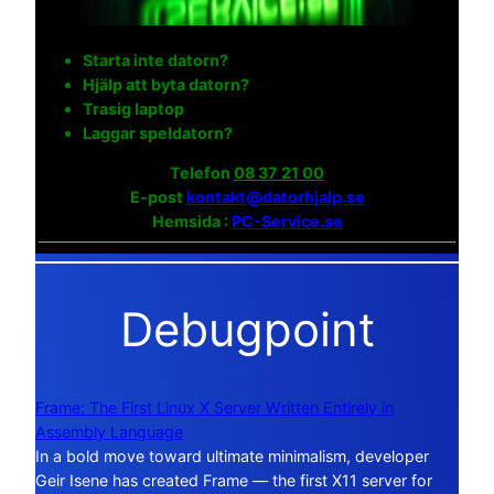
Starta inte datorn?
Hjälp att byta datorn?
Trasig laptop
Laggar speldatorn?
Telefon
08 37 21 00
E-post
kontakt@datorhjalp.se
Hemsida :
PC-Service.se
Debugpoint
Frame: The First Linux X Server Written Entirely in
Assembly Language
In a bold move toward ultimate minimalism, developer
Geir Isene has created Frame — the first X11 server for