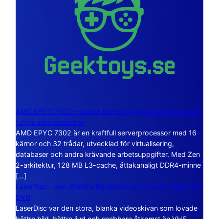
AMD EPYC 7302 – sexton kärnor byggda för servrar och
tunga arbetsstationer
AMD EPYC 7302 är en kraftfull serverprocessor med 16
kärnor och 32 trådar, utvecklad för virtualisering,
databaser och andra krävande arbetsuppgifter. Med Zen
2-arkitektur, 128 MB L3-cache, åttakanaligt DDR4-minne
[…]
LaserDisc – den jättelika filmskivan som visade vägen mot
DVD
LaserDisc var den stora, blanka videoskivan som lovade
bättre bild, bättre ljud och snabbare åtkomst än VHS.