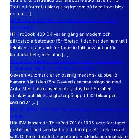
Trots att formatet aldrig slog igenom på bred front blev
det en […]
HP ProBook 430 G4 – en arbetsdator från tiden före
Windows 11
HP ProBook 430 G4 var en gång en modern och
påkostad arbetsdator för företag. I dag har den hamnat i
teknikens gränsland: fortfarande fullt användbar för
kontorsarbete, men utan […]
Dubbelåtta Kameran Gevaert Automatic – en mekanisk
filmkamera från 8 mm-filmens storhetstid
Gevaert Automatic är en ovanlig mekanisk dubbel-8-
kamera från tiden före Gevaerts sammanslagning med
Agfa. Med fjäderdriven motor, utbytbart Steinheil-
objektiv och filmhastigheter på upp till 32 bilder per
sekund är […]
IBM ThinkPad 701 – den lilla datorn som vecklade ut sina
vingar
När IBM lanserade ThinkPad 701 år 1995 löste företaget
problemet med små bärbara datorer på ett spektakulärt
sätt. Datorns delade tangentbord vecklade automatiskt ut