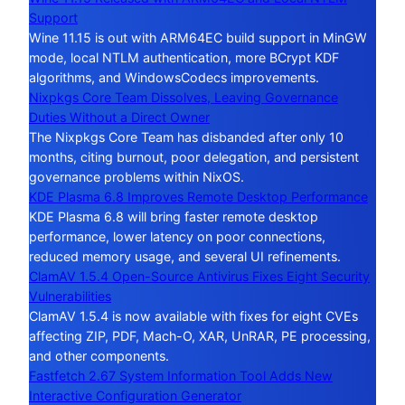
Support
Wine 11.15 is out with ARM64EC build support in MinGW
mode, local NTLM authentication, more BCrypt KDF
algorithms, and WindowsCodecs improvements.
Nixpkgs Core Team Dissolves, Leaving Governance
Duties Without a Direct Owner
The Nixpkgs Core Team has disbanded after only 10
months, citing burnout, poor delegation, and persistent
governance problems within NixOS.
KDE Plasma 6.8 Improves Remote Desktop Performance
KDE Plasma 6.8 will bring faster remote desktop
performance, lower latency on poor connections,
reduced memory usage, and several UI refinements.
ClamAV 1.5.4 Open-Source Antivirus Fixes Eight Security
Vulnerabilities
ClamAV 1.5.4 is now available with fixes for eight CVEs
affecting ZIP, PDF, Mach-O, XAR, UnRAR, PE processing,
and other components.
Fastfetch 2.67 System Information Tool Adds New
Interactive Configuration Generator