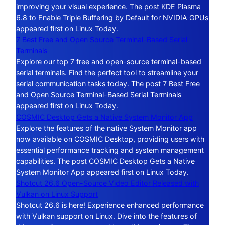
improving your visual experience. The post KDE Plasma
6.8 to Enable Triple Buffering by Default for NVIDIA GPUs
appeared first on Linux Today.
7 Best Free and Open Source Terminal-Based Serial
Terminals
Explore our top 7 free and open-source terminal-based
serial terminals. Find the perfect tool to streamline your
serial communication tasks today. The post 7 Best Free
and Open Source Terminal-Based Serial Terminals
appeared first on Linux Today.
COSMIC Desktop Gets a Native System Monitor App
Explore the features of the native System Monitor app
now available on COSMIC Desktop, providing users with
essential performance tracking and system management
capabilities. The post COSMIC Desktop Gets a Native
System Monitor App appeared first on Linux Today.
Shotcut 26.6 Open-Source Video Editor Released with
Vulkan on Linux Support
Shotcut 26.6 is here! Experience enhanced performance
with Vulkan support on Linux. Dive into the features of