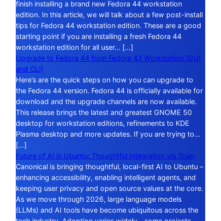
finish installing a brand new Fedora 44 workstation
edition. In this article, we will talk about a few post-install
tips for Fedora 44 workstation edition. These are a good
starting point if you are installing a fresh Fedora 44
workstation edition for all user… […]
Upgrade to Fedora 44 from Fedora 43 Workstation (GUI
and CLI)
Here’s are the quick steps on how you can upgrade to
the Fedora 44 version. Fedora 44 is officially available for
download and the upgrade channels are now available.
This release brings the latest and greatest GNOME 50
desktop for workstation editions, refinements to KDE
Plasma desktop and more updates. If you are trying to…
[…]
Future of AI in Ubuntu: Thoughtful Integration via Snap
Canonical is bringing thoughtful, local-first AI to Ubuntu –
enhancing accessibility, enabling intelligent agents, and
keeping user privacy and open source values at the core.
As we move through 2026, large language models
(LLMs) and AI tools have become ubiquitous across the
tech industry. Adoption varies widely – some projects