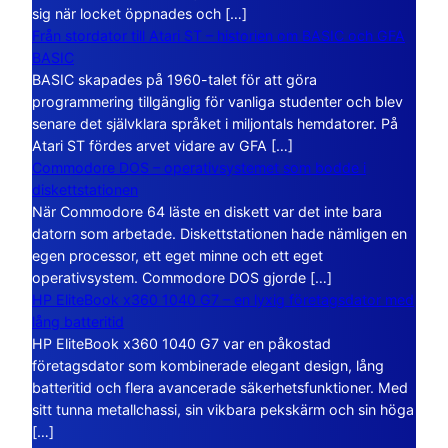
sig när locket öppnades och […]
Från stordator till Atari ST – historien om BASIC och GFA
BASIC
BASIC skapades på 1960-talet för att göra
programmering tillgänglig för vanliga studenter och blev
senare det självklara språket i miljontals hemdatorer. På
Atari ST fördes arvet vidare av GFA […]
Commodore DOS – operativsystemet som bodde i
diskettstationen
När Commodore 64 läste en diskett var det inte bara
datorn som arbetade. Diskettstationen hade nämligen en
egen processor, ett eget minne och ett eget
operativsystem. Commodore DOS gjorde […]
HP EliteBook x360 1040 G7 – en lyxig företagsdator med
lång batteritid
HP EliteBook x360 1040 G7 var en påkostad
företagsdator som kombinerade elegant design, lång
batteritid och flera avancerade säkerhetsfunktioner. Med
sitt tunna metallchassi, sin vikbara pekskärm och sin höga
[…]