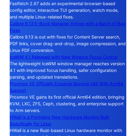
Fastfetch 2.67 adds an experimental browser-based
config editor, interactive TUI generation, watch mode,
and multiple Linux-related fixes.
Calibre 9.13 E-Book Manager Arrives with a Batch of Bug
Fixes
Calibre 9.13 is out with fixes for Content Server search,
PDF links, cover drag-and-drop, image compression, and
Linux PDF conversion.
IceWM 4.1 Released with New Window Focus Control
The lightweight IceWM window manager reaches version
4.1 with improved focus handling, safer configuration
parsing, and updated translations.
Proxmox VE Officially Expands Beyond x86 With Arm64
Support
Proxmox VE gains its first official Arm64 edition, bringing
KVM, LXC, ZFS, Ceph, clustering, and enterprise support
to Arm servers.
HWall Is a Promising New Hardware Monitor Built
Specifically for Linux
HWall is a new Rust-based Linux hardware monitor with