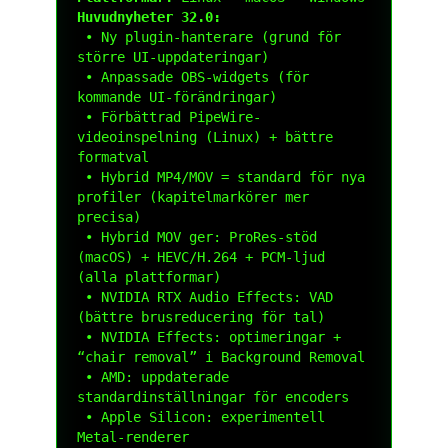
Huvudnyheter 32.0:
 • Ny plugin-hanterare (grund för 
större UI-uppdateringar)

 • Anpassade OBS-widgets (för 
kommande UI-förändringar)

 • Förbättrad PipeWire-
videoinspelning (Linux) + bättre 
formatval

 • Hybrid MP4/MOV = standard för nya 
profiler (kapitelmarkörer mer 
precisa)

 • Hybrid MOV ger: ProRes-stöd 
(macOS) + HEVC/H.264 + PCM-ljud 
(alla plattformar)

 • NVIDIA RTX Audio Effects: VAD 
(bättre brusreducering för tal)

 • NVIDIA Effects: optimeringar + 
“chair removal” i Background Removal

 • AMD: uppdaterade 
standardinställningar för encoders

 • Apple Silicon: experimentell 
Metal-renderer
