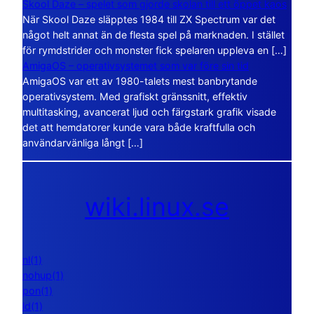
Skool Daze – spelet som gjorde skolan till ett öppet kaos
När Skool Daze släpptes 1984 till ZX Spectrum var det
något helt annat än de flesta spel på marknaden. I stället
för rymdstrider och monster fick spelaren uppleva en […]
AmigaOS – operativsystemet som var före sin tid
AmigaOS var ett av 1980-talets mest banbrytande
operativsystem. Med grafiskt gränssnitt, effektiv
multitasking, avancerat ljud och färgstark grafik visade
det att hemdatorer kunde vara både kraftfulla och
användarvänliga långt […]
wiki.linux.se
nl(1)
nohup(1)
pon(1)
ld(1)