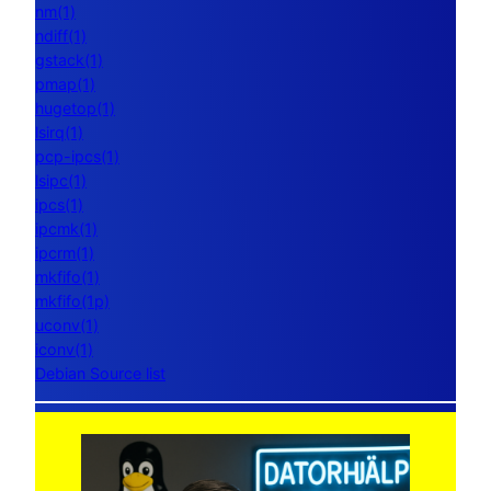
nm(1)
ndiff(1)
gstack(1)
pmap(1)
hugetop(1)
lsirq(1)
pcp-ipcs(1)
lsipc(1)
ipcs(1)
ipcmk(1)
ipcrm(1)
mkfifo(1)
mkfifo(1p)
uconv(1)
iconv(1)
Debian Source list