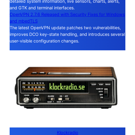
detailed system information, live sensors, charts, alerts,
and GTK and terminal interfaces.
OpenVPN 2.7.6 Released with Security Fixes for Windows
and mbedTLS
The latest OpenVPN update patches two vulnerabilities,
improves DCO key-state handling, and introduces several
user-visible configuration changes.
Klockradio