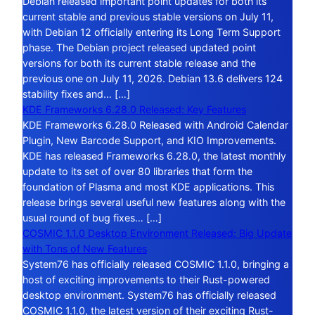
Debian released important point updates for both its
current stable and previous stable versions on July 11,
with Debian 12 officially entering its Long Term Support
phase. The Debian project released updated point
versions for both its current stable release and the
previous one on July 11, 2026. Debian 13.6 delivers 124
stability fixes and… […]
KDE Frameworks 6.28.0 Released: Key Features
KDE Frameworks 6.28.0 Released with Android Calendar
Plugin, New Barcode Support, and KIO Improvements.
KDE has released Frameworks 6.28.0, the latest monthly
update to its set of over 80 libraries that form the
foundation of Plasma and most KDE applications. This
release brings several useful new features along with the
usual round of bug fixes… […]
COSMIC 1.1.0 Desktop Environment Released: Big Update
with Tons of New Features
System76 has officially released COSMIC 1.1.0, bringing a
host of exciting improvements to their Rust-powered
desktop environment. System76 has officially released
COSMIC 1.1.0, the latest version of their exciting Rust-