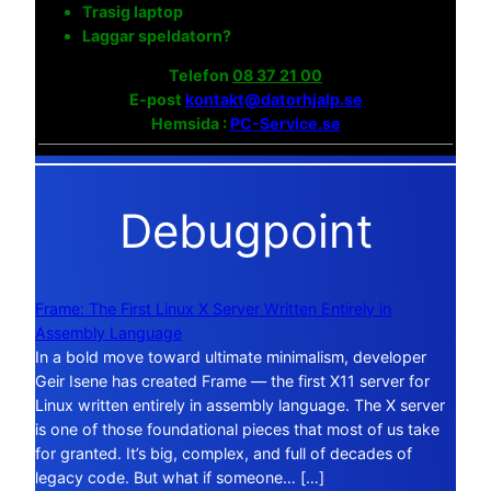
Trasig laptop
Laggar speldatorn?
Telefon
08 37 21 00
E-post
kontakt@datorhjalp.se
Hemsida :
PC-Service.se
Debugpoint
Frame: The First Linux X Server Written Entirely in
Assembly Language
In a bold move toward ultimate minimalism, developer
Geir Isene has created Frame — the first X11 server for
Linux written entirely in assembly language. The X server
is one of those foundational pieces that most of us take
for granted. It’s big, complex, and full of decades of
legacy code. But what if someone… […]