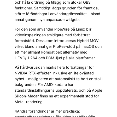
och hålla ordning på tillägg som utökar OBS
funktioner. Samtidigt läggs grunden för framtida,
större förändringar i användargränssnittet – bland
annat genom nya anpassade widgets.
För den som använder PipeWire på Linux blir
videoinspelningen smidigare med förbättrat
formatstöd. Dessutom introduceras Hybrid MOV,
vilket bland annat ger ProRes-stöd på macOS och
ett mer allmänt kompatibelt alternativ med
HEVC/H.264 och PCM-ljud på alla plattformar.
På hårdvarusidan märks flera förbättringar för
NVIDIA RTX-effekter, inklusive en lite oväntad
nyhet – möjligheten att automatiskt ta bort en stol i
bakgrunden. För AMD-kodare har
standardinställningarna uppdaterats, och på Apple
Silicon-Macar finns nu ett experimentellt stöd för
Metal-rendering.
4Andra förändringar är mer praktiska:
standardbithastigheten för video har höjts från