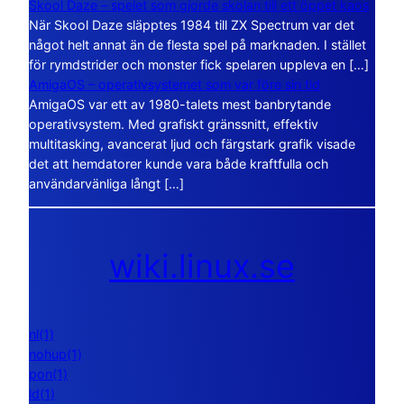
Skool Daze – spelet som gjorde skolan till ett öppet kaos
När Skool Daze släpptes 1984 till ZX Spectrum var det
något helt annat än de flesta spel på marknaden. I stället
för rymdstrider och monster fick spelaren uppleva en […]
AmigaOS – operativsystemet som var före sin tid
AmigaOS var ett av 1980-talets mest banbrytande
operativsystem. Med grafiskt gränssnitt, effektiv
multitasking, avancerat ljud och färgstark grafik visade
det att hemdatorer kunde vara både kraftfulla och
användarvänliga långt […]
wiki.linux.se
nl(1)
nohup(1)
pon(1)
ld(1)