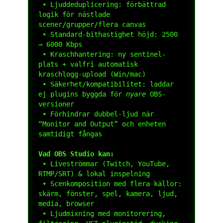
 • Ljuddeduplicering: förbättrad 
logik för nästlade 
scener/grupper/flera canvas

 • Standard-bithastighet höjd: 2500 
→ 6000 Kbps

 • Kraschhantering: ny sentinel-
plats + valfri automatisk 
kraschlogg-upload (Win/mac)

 • Säkerhet/kompatibilitet: laddar 
ej plugins byggda för 
nyare
 OBS-
versioner

 • Förhindrar dubbel-ljud när 
“Monitor and Output” och enheten 
samtidigt fångas

Vad OBS Studio kan:
 • Liveströmmar (Twitch, YouTube, 
RTMP/SRT) & lokal inspelning

 • Scenkomposition med flera källor: 
skärm, fönster, spel, kamera, ljud, 
media, browser

 • Ljudmixning med monitorering, 