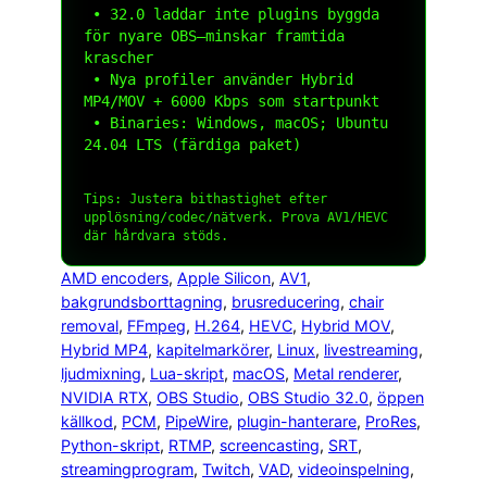
 • 32.0 laddar inte plugins byggda 
för nyare OBS—minskar framtida 
krascher

 • Nya profiler använder Hybrid 
MP4/MOV + 6000 Kbps som startpunkt

 • Binaries: Windows, macOS; Ubuntu 
24.04 LTS (färdiga paket)

Tips: Justera
bithastighet
efter
upplösning/codec/nätverk. Prova AV1/HEVC
där hårdvara stöds.
AMD encoders
, 
Apple Silicon
, 
AV1
, 
bakgrundsborttagning
, 
brusreducering
, 
chair
removal
, 
FFmpeg
, 
H.264
, 
HEVC
, 
Hybrid MOV
, 
Hybrid MP4
, 
kapitelmarkörer
, 
Linux
, 
livestreaming
, 
ljudmixning
, 
Lua-skript
, 
macOS
, 
Metal renderer
, 
NVIDIA RTX
, 
OBS Studio
, 
OBS Studio 32.0
, 
öppen
källkod
, 
PCM
, 
PipeWire
, 
plugin-hanterare
, 
ProRes
, 
Python-skript
, 
RTMP
, 
screencasting
, 
SRT
, 
streamingprogram
, 
Twitch
, 
VAD
, 
videoinspelning
, 