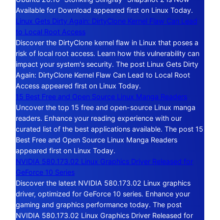
Available for Download appeared first on Linux Today.
Linux Gets Dirty Again: DirtyClone Kernel Flaw Can Lead
to Local Root Access
Discover the DirtyClone kernel flaw in Linux that poses a
risk of local root access. Learn how this vulnerability can
impact your system's security. The post Linux Gets Dirty
Again: DirtyClone Kernel Flaw Can Lead to Local Root
Access appeared first on Linux Today.
15 Best Free and Open Source Linux Manga Readers
Uncover the top 15 free and open-source Linux manga
readers. Enhance your reading experience with our
curated list of the best applications available. The post 15
Best Free and Open Source Linux Manga Readers
appeared first on Linux Today.
NVIDIA 580.173.02 Linux Graphics Driver Released for
GeForce 10 Series
Discover the latest NVIDIA 580.173.02 Linux graphics
driver, optimized for GeForce 10 series. Enhance your
gaming and graphics performance today. The post
NVIDIA 580.173.02 Linux Graphics Driver Released for