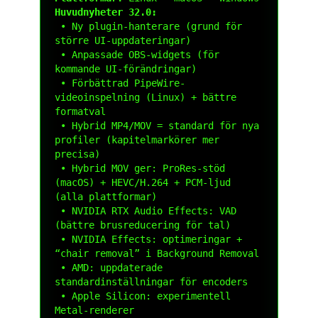
Huvudnyheter 32.0:
 • Ny plugin-hanterare (grund för 
större UI-uppdateringar)

 • Anpassade OBS-widgets (för 
kommande UI-förändringar)

 • Förbättrad PipeWire-
videoinspelning (Linux) + bättre 
formatval

 • Hybrid MP4/MOV = standard för nya 
profiler (kapitelmarkörer mer 
precisa)

 • Hybrid MOV ger: ProRes-stöd 
(macOS) + HEVC/H.264 + PCM-ljud 
(alla plattformar)

 • NVIDIA RTX Audio Effects: VAD 
(bättre brusreducering för tal)

 • NVIDIA Effects: optimeringar + 
“chair removal” i Background Removal

 • AMD: uppdaterade 
standardinställningar för encoders

 • Apple Silicon: experimentell 
Metal-renderer
