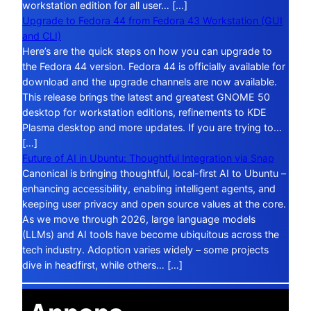
workstation edition for all user… […]
Upgrade to Fedora 44 from Fedora 43 Workstation (GUI
and CLI)
Here’s are the quick steps on how you can upgrade to
the Fedora 44 version. Fedora 44 is officially available for
download and the upgrade channels are now available.
This release brings the latest and greatest GNOME 50
desktop for workstation editions, refinements to KDE
Plasma desktop and more updates. If you are trying to…
[…]
Future of AI in Ubuntu: Thoughtful Integration via Snap
Canonical is bringing thoughtful, local-first AI to Ubuntu –
enhancing accessibility, enabling intelligent agents, and
keeping user privacy and open source values at the core.
As we move through 2026, large language models
(LLMs) and AI tools have become ubiquitous across the
tech industry. Adoption varies widely – some projects
dive in headfirst, while others… […]