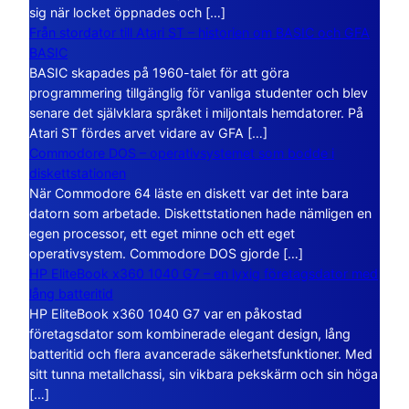
sig när locket öppnades och […]
Från stordator till Atari ST – historien om BASIC och GFA
BASIC
BASIC skapades på 1960-talet för att göra
programmering tillgänglig för vanliga studenter och blev
senare det självklara språket i miljontals hemdatorer. På
Atari ST fördes arvet vidare av GFA […]
Commodore DOS – operativsystemet som bodde i
diskettstationen
När Commodore 64 läste en diskett var det inte bara
datorn som arbetade. Diskettstationen hade nämligen en
egen processor, ett eget minne och ett eget
operativsystem. Commodore DOS gjorde […]
HP EliteBook x360 1040 G7 – en lyxig företagsdator med
lång batteritid
HP EliteBook x360 1040 G7 var en påkostad
företagsdator som kombinerade elegant design, lång
batteritid och flera avancerade säkerhetsfunktioner. Med
sitt tunna metallchassi, sin vikbara pekskärm och sin höga
[…]