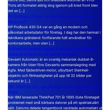
Trots att formatet aldrig slog igenom på bred front blev
det en […]
HP ProBook 430 G4 – en arbetsdator från tiden före
Windows 11
HP ProBook 430 G4 var en gång en modern och
påkostad arbetsdator för företag. I dag har den hamnat i
teknikens gränsland: fortfarande fullt användbar för
kontorsarbete, men utan […]
Dubbelåtta Kameran Gevaert Automatic – en mekanisk
filmkamera från 8 mm-filmens storhetstid
Gevaert Automatic är en ovanlig mekanisk dubbel-8-
kamera från tiden före Gevaerts sammanslagning med
Agfa. Med fjäderdriven motor, utbytbart Steinheil-
objektiv och filmhastigheter på upp till 32 bilder per
sekund är […]
IBM ThinkPad 701 – den lilla datorn som vecklade ut sina
vingar
När IBM lanserade ThinkPad 701 år 1995 löste företaget
problemet med små bärbara datorer på ett spektakulärt
sätt. Datorns delade tangentbord vecklade automatiskt ut