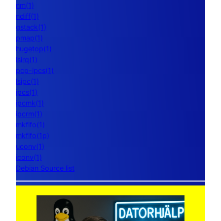
nm(1)
ndiff(1)
gstack(1)
pmap(1)
hugetop(1)
lsirq(1)
pcp-ipcs(1)
lsipc(1)
ipcs(1)
ipcmk(1)
ipcrm(1)
mkfifo(1)
mkfifo(1p)
uconv(1)
iconv(1)
Debian Source list