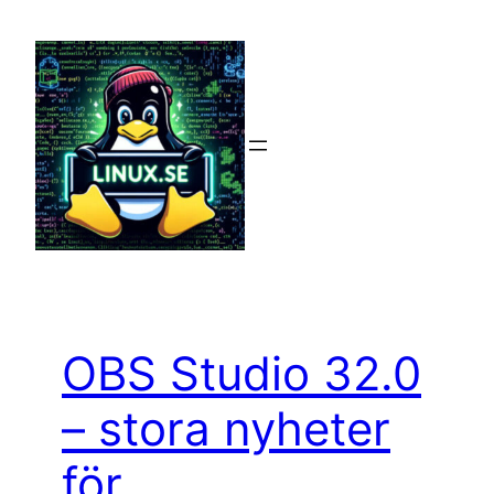
Hoppa
till
innehåll
OBS Studio 32.0
– stora nyheter
för