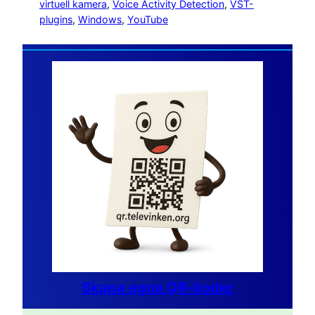
virtuell kamera
, 
Voice Activity Detection
, 
VST-
plugins
, 
Windows
, 
YouTube
Skapa egna QR-koder