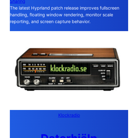
Sharing
The latest Hyprland patch release improves fullscreen
handling, floating window rendering, monitor scale
reporting, and screen capture behavior.
Klockradio