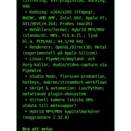
filtrering, VST-pluginstöd, ducking, 
VAD

 • Kodning: x264/x265 (FFmpeg), 
NVENC, AMD AMF, Intel QSV, Apple VT; 
AV1/HEVC/H.264; ProRes (macOS)

 • Behållare/format: Hybrid MP4/MOV 
(standard), MKV, FLV m.fl.; ljud 
bl.a. PCM/AAC; 44.1/48 kHz

 • Renderers: OpenGL/Direct3D; Metal 
(experimentell på Apple Silicon)

 • Linux: PipeWire/Wayland- och 
Xorg-källor, Audio/Video-capture via 
PipeWire

 • Studio Mode, flerscen-produktion, 
hotkeys, makron/streamdeck-workflows

 • Skript & automation: Lua/Python; 
omfattande plugin-ekosystem

 • Virtuell kamera (skicka OBS-
utdata till mötesappar)

 • Hybrid MP4/MOV kapitelmarkörer 
(noggrannare i 32.0)

Bra att veta: