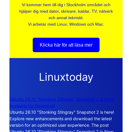
Vi kommer hem till dig i Stockholm området och
hjälper dig med dator, skrivare, kablar, TV, nätverk
och annat tekniskt.
Vi arbetar med Linux, Windows och Mac.
Klicka här för att läsa mer
Linuxtoday
Ubuntu 26.10 “Stonking Stingray” Snapshot 2 Is Now
Available for Download
Ubuntu 26.10 "Stonking Stingray" Snapshot 2 is here!
Explore new enhancements and download the latest
version for an optimized user experience. The post
Ubuntu 26.10 “Stonking Stingray” Snapshot 2 Is Now