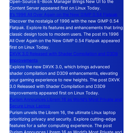
Open-Source E-Book Manager Brings New UI to the
Content Server appeared first on Linux Today.
It’s 1996 All Over Again on the New GIMP 0.54 Flatpak
Discover the nostalgia of 1996 with the new GIMP 0.54
Flatpak. Explore its features and enhancements that bring
classic design tools to modern users. The post It’s 1996
All Over Again on the New GIMP 0.54 Flatpak appeared
first on Linux Today.
DXVK 3.0 Released with Shader Compilation and D3D9
Improvements
Explore the new DXVK 3.0, which brings advanced
shader compilation and D3D9 enhancements, elevating
your gaming experience to new heights. The post DXVK
3.0 Released with Shader Compilation and D3D9
Improvements appeared first on Linux Today.
Purism Announces Librem 16 as World’s Most Private and
Secure Linux Laptop
Purism unveils the Librem 16, the ultimate Linux laptop
prioritizing privacy and security. Explore cutting-edge
features for a safer computing experience. The post
Purism Announces Librem 16 as World’s Most Private and