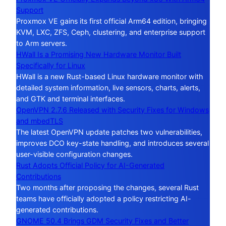
Support
Proxmox VE gains its first official Arm64 edition, bringing
KVM, LXC, ZFS, Ceph, clustering, and enterprise support
to Arm servers.
HWall Is a Promising New Hardware Monitor Built
Specifically for Linux
HWall is a new Rust-based Linux hardware monitor with
detailed system information, live sensors, charts, alerts,
and GTK and terminal interfaces.
OpenVPN 2.7.6 Released with Security Fixes for Windows
and mbedTLS
The latest OpenVPN update patches two vulnerabilities,
improves DCO key-state handling, and introduces several
user-visible configuration changes.
Rust Adopts Official Policy for AI-Generated
Contributions
Two months after proposing the changes, several Rust
teams have officially adopted a policy restricting AI-
generated contributions.
GNOME 50.4 Brings GDM Security Fixes and Better