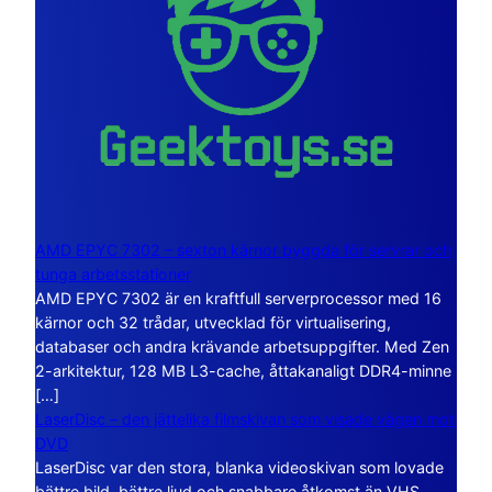
AMD EPYC 7302 – sexton kärnor byggda för servrar och
tunga arbetsstationer
AMD EPYC 7302 är en kraftfull serverprocessor med 16
kärnor och 32 trådar, utvecklad för virtualisering,
databaser och andra krävande arbetsuppgifter. Med Zen
2-arkitektur, 128 MB L3-cache, åttakanaligt DDR4-minne
[…]
LaserDisc – den jättelika filmskivan som visade vägen mot
DVD
LaserDisc var den stora, blanka videoskivan som lovade
bättre bild, bättre ljud och snabbare åtkomst än VHS.