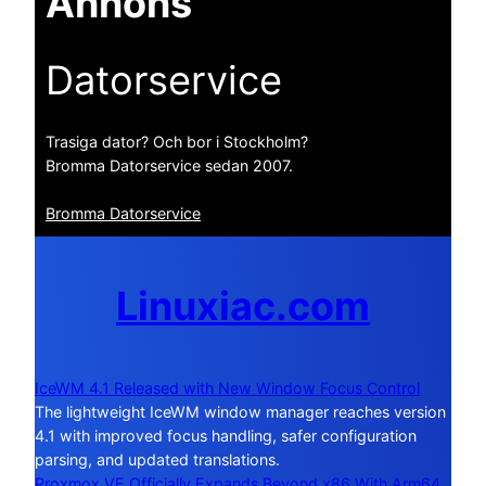
Annons
Datorservice
Trasiga dator? Och bor i Stockholm?
Bromma Datorservice sedan 2007.
Bromma Datorservice
Linuxiac.com
IceWM 4.1 Released with New Window Focus Control
The lightweight IceWM window manager reaches version
4.1 with improved focus handling, safer configuration
parsing, and updated translations.
Proxmox VE Officially Expands Beyond x86 With Arm64