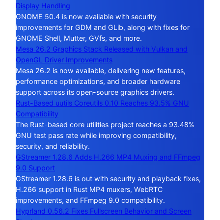
Display Handling
GNOME 50.4 is now available with security
improvements for GDM and GLib, along with fixes for
GNOME Shell, Mutter, GVfs, and more.
Mesa 26.2 Graphics Stack Released with Vulkan and
OpenGL Driver Improvements
Mesa 26.2 is now available, delivering new features,
performance optimizations, and broader hardware
support across its open-source graphics drivers.
Rust-Based uutils Coreutils 0.10 Reaches 93.5% GNU
Compatibility
The Rust-based core utilities project reaches a 93.48%
GNU test pass rate while improving compatibility,
security, and reliability.
GStreamer 1.28.6 Adds H.266 MP4 Muxing and FFmpeg
9.0 Support
GStreamer 1.28.6 is out with security and playback fixes,
H.266 support in Rust MP4 muxers, WebRTC
improvements, and FFmpeg 9.0 compatibility.
Hyprland 0.56.2 Fixes Fullscreen Behavior and Screen