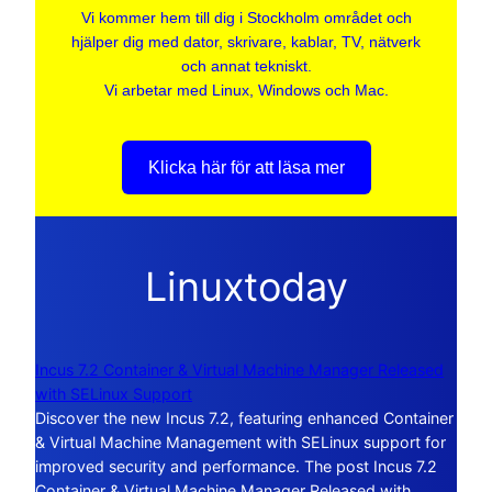
Vi kommer hem till dig i Stockholm området och
hjälper dig med dator, skrivare, kablar, TV, nätverk
och annat tekniskt.
Vi arbetar med Linux, Windows och Mac.
Klicka här för att läsa mer
Linuxtoday
Incus 7.2 Container & Virtual Machine Manager Released
with SELinux Support
Discover the new Incus 7.2, featuring enhanced Container
& Virtual Machine Management with SELinux support for
improved security and performance. The post Incus 7.2
Container & Virtual Machine Manager Released with