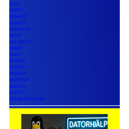
nm(1)
ndiff(1)
gstack(1)
pmap(1)
hugetop(1)
lsirq(1)
pcp-ipcs(1)
lsipc(1)
ipcs(1)
ipcmk(1)
ipcrm(1)
mkfifo(1)
mkfifo(1p)
uconv(1)
iconv(1)
Debian Source list