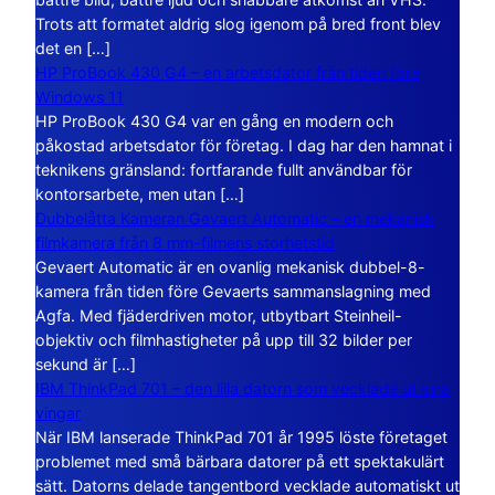
Trots att formatet aldrig slog igenom på bred front blev
det en […]
HP ProBook 430 G4 – en arbetsdator från tiden före
Windows 11
HP ProBook 430 G4 var en gång en modern och
påkostad arbetsdator för företag. I dag har den hamnat i
teknikens gränsland: fortfarande fullt användbar för
kontorsarbete, men utan […]
Dubbelåtta Kameran Gevaert Automatic – en mekanisk
filmkamera från 8 mm-filmens storhetstid
Gevaert Automatic är en ovanlig mekanisk dubbel-8-
kamera från tiden före Gevaerts sammanslagning med
Agfa. Med fjäderdriven motor, utbytbart Steinheil-
objektiv och filmhastigheter på upp till 32 bilder per
sekund är […]
IBM ThinkPad 701 – den lilla datorn som vecklade ut sina
vingar
När IBM lanserade ThinkPad 701 år 1995 löste företaget
problemet med små bärbara datorer på ett spektakulärt
sätt. Datorns delade tangentbord vecklade automatiskt ut