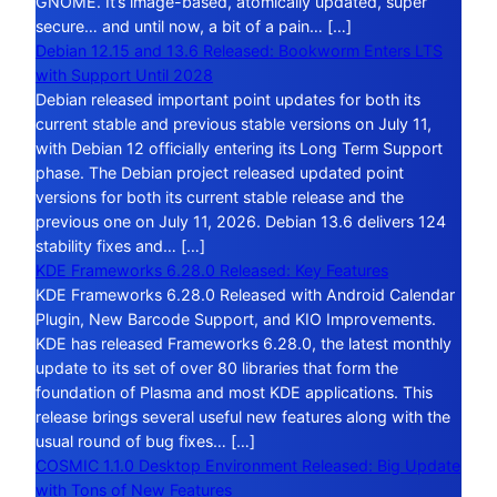
GNOME. It’s image-based, atomically updated, super
secure… and until now, a bit of a pain… […]
Debian 12.15 and 13.6 Released: Bookworm Enters LTS
with Support Until 2028
Debian released important point updates for both its
current stable and previous stable versions on July 11,
with Debian 12 officially entering its Long Term Support
phase. The Debian project released updated point
versions for both its current stable release and the
previous one on July 11, 2026. Debian 13.6 delivers 124
stability fixes and… […]
KDE Frameworks 6.28.0 Released: Key Features
KDE Frameworks 6.28.0 Released with Android Calendar
Plugin, New Barcode Support, and KIO Improvements.
KDE has released Frameworks 6.28.0, the latest monthly
update to its set of over 80 libraries that form the
foundation of Plasma and most KDE applications. This
release brings several useful new features along with the
usual round of bug fixes… […]
COSMIC 1.1.0 Desktop Environment Released: Big Update
with Tons of New Features