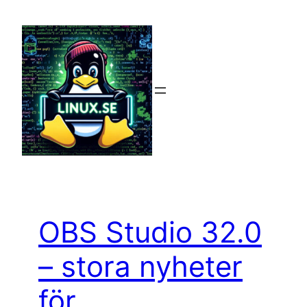
Hoppa
till
innehåll
OBS Studio 32.0
– stora nyheter
för