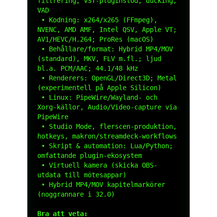
filtrering, VST-pluginstöd, ducking, 
VAD

 • Kodning: x264/x265 (FFmpeg), 
NVENC, AMD AMF, Intel QSV, Apple VT; 
AV1/HEVC/H.264; ProRes (macOS)

 • Behållare/format: Hybrid MP4/MOV 
(standard), MKV, FLV m.fl.; ljud 
bl.a. PCM/AAC; 44.1/48 kHz

 • Renderers: OpenGL/Direct3D; Metal 
(experimentell på Apple Silicon)

 • Linux: PipeWire/Wayland- och 
Xorg-källor, Audio/Video-capture via 
PipeWire

 • Studio Mode, flerscen-produktion, 
hotkeys, makron/streamdeck-workflows

 • Skript & automation: Lua/Python; 
omfattande plugin-ekosystem

 • Virtuell kamera (skicka OBS-
utdata till mötesappar)

 • Hybrid MP4/MOV kapitelmarkörer 
(noggrannare i 32.0)

Bra att veta: