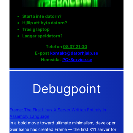
Starta inte datorn?
Hjälp att byta datorn?
Trasig laptop
Laggar speldatorn?
Telefon
08 37 21 00
E-post
kontakt@datorhjalp.se
Hemsida :
PC-Service.se
Debugpoint
Frame: The First Linux X Server Written Entirely in
Assembly Language
In a bold move toward ultimate minimalism, developer
Geir Isene has created Frame — the first X11 server for