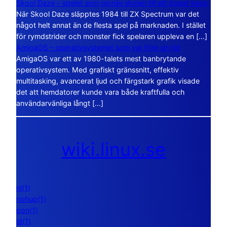
Skool Daze – spelet som gjorde skolan till ett öppet kaos
När Skool Daze släpptes 1984 till ZX Spectrum var det
något helt annat än de flesta spel på marknaden. I stället
för rymdstrider och monster fick spelaren uppleva en […]
AmigaOS – operativsystemet som var före sin tid
AmigaOS var ett av 1980-talets mest banbrytande
operativsystem. Med grafiskt gränssnitt, effektiv
multitasking, avancerat ljud och färgstark grafik visade
det att hemdatorer kunde vara både kraftfulla och
användarvänliga långt […]
wiki.linux.se
nl(1)
nohup(1)
pon(1)
ld(1)