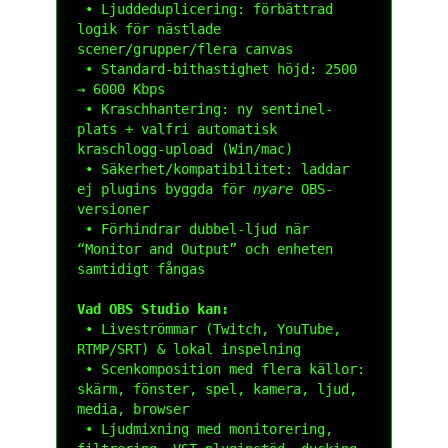
 • Ljuddeduplicering: förbättrad 
logik för nästlade 
scener/grupper/flera canvas

 • Standard-bithastighet höjd: 2500 
→ 6000 Kbps

 • Kraschhantering: ny sentinel-
plats + valfri automatisk 
kraschlogg-upload (Win/mac)

 • Säkerhet/kompatibilitet: laddar 
ej plugins byggda för 
nyare
 OBS-
versioner

 • Förhindrar dubbel-ljud när 
“Monitor and Output” och enheten 
samtidigt fångas

Vad OBS Studio kan:
 • Liveströmmar (Twitch, YouTube, 
RTMP/SRT) & lokal inspelning

 • Scenkomposition med flera källor: 
skärm, fönster, spel, kamera, ljud, 
media, browser

 • Ljudmixning med monitorering, 