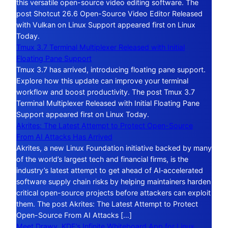
this versatile open-source video editing software. The
post Shotcut 26.6 Open-Source Video Editor Released
with Vulkan on Linux Support appeared first on Linux
Today.
Tmux 3.7 Terminal Multiplexer Released with Initial
Floating Pane Support
Tmux 3.7 has arrived, introducing floating pane support.
Explore how this update can improve your terminal
workflow and boost productivity. The post Tmux 3.7
Terminal Multiplexer Released with Initial Floating Pane
Support appeared first on Linux Today.
Akrites: The Latest Attempt to Protect Open-Source
From AI Attacks Has Arrived
Akrites, a new Linux Foundation initiative backed by many
of the world’s largest tech and financial firms, is the
industry’s latest attempt to get ahead of AI‑accelerated
software supply chain risks by helping maintainers harden
critical open-source projects before attackers can exploit
them. The post Akrites: The Latest Attempt to Protect
Open-Source From AI Attacks […]
Meet Drawy, KDE’s Infinite Whiteboard App for Linux