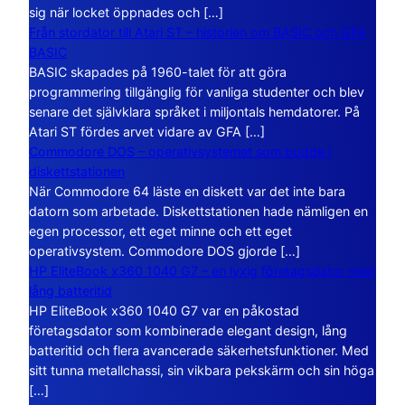
sig när locket öppnades och […]
Från stordator till Atari ST – historien om BASIC och GFA
BASIC
BASIC skapades på 1960-talet för att göra
programmering tillgänglig för vanliga studenter och blev
senare det självklara språket i miljontals hemdatorer. På
Atari ST fördes arvet vidare av GFA […]
Commodore DOS – operativsystemet som bodde i
diskettstationen
När Commodore 64 läste en diskett var det inte bara
datorn som arbetade. Diskettstationen hade nämligen en
egen processor, ett eget minne och ett eget
operativsystem. Commodore DOS gjorde […]
HP EliteBook x360 1040 G7 – en lyxig företagsdator med
lång batteritid
HP EliteBook x360 1040 G7 var en påkostad
företagsdator som kombinerade elegant design, lång
batteritid och flera avancerade säkerhetsfunktioner. Med
sitt tunna metallchassi, sin vikbara pekskärm och sin höga
[…]