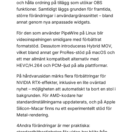
och hålla ordning på tillägg som utökar OBS
funktioner. Samtidigt läggs grunden för framtida,
större förändringar i användargränssnittet – bland
annat genom nya anpassade widgets.
För den som använder PipeWire på Linux blir
videoinspelningen smidigare med förbättrat
formatstöd. Dessutom introduceras Hybrid MOV,
vilket bland annat ger ProRes-stöd på macOS och
ett mer allmänt kompatibelt alternativ med
HEVC/H.264 och PCM-ljud på alla plattformar.
På hårdvarusidan märks flera förbättringar för
NVIDIA RTX-effekter, inklusive en lite oväntad
nyhet – möjligheten att automatiskt ta bort en stol i
bakgrunden. För AMD-kodare har
standardinställningarna uppdaterats, och på Apple
Silicon-Macar finns nu ett experimentellt stöd för
Metal-rendering.
4Andra förändringar är mer praktiska:
standardbithastigheten för video har höjts från