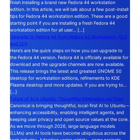
finish installing a brand new Fedora 44 workstation
edition. In this article, we will talk about a few post-install
tips for Fedora 44 workstation edition. These are a good
starting point if you are installing a fresh Fedora 44
workstation edition for all user… […]
Upgrade to Fedora 44 from Fedora 43 Workstation (GUI
and CLI)
Here’s are the quick steps on how you can upgrade to
the Fedora 44 version. Fedora 44 is officially available for
download and the upgrade channels are now available.
This release brings the latest and greatest GNOME 50
desktop for workstation editions, refinements to KDE
Plasma desktop and more updates. If you are trying to…
[…]
Future of AI in Ubuntu: Thoughtful Integration via Snap
Canonical is bringing thoughtful, local-first AI to Ubuntu –
enhancing accessibility, enabling intelligent agents, and
keeping user privacy and open source values at the core.
As we move through 2026, large language models
(LLMs) and AI tools have become ubiquitous across the
tech industry. Adoption varies widely – some projects