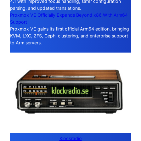
4.1 with improved focus handling, safer configuration
parsing, and updated translations.
Proxmox VE Officially Expands Beyond x86 With Arm64
Support
Proxmox VE gains its first official Arm64 edition, bringing
KVM, LXC, ZFS, Ceph, clustering, and enterprise support
to Arm servers.
Klockradio