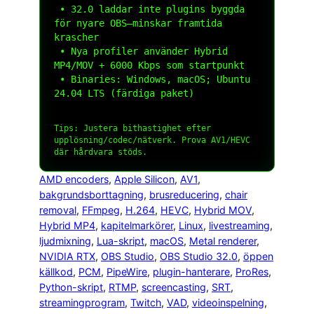
 • 32.0 laddar inte plugins byggda 
för nyare OBS—minskar framtida 
krascher

 • Nya profiler använder Hybrid 
MP4/MOV + 6000 Kbps som startpunkt

 • Binaries: Windows, macOS; Ubuntu 
24.04 LTS (färdiga paket)

Tips: Justera
bithastighet
efter
upplösning/codec/nätverk. Prova AV1/HEVC
där hårdvara stöds.
AMD encoders
, 
Apple Silicon
, 
AV1
, 
bakgrundsborttagning
, 
brusreducering
, 
chair
removal
, 
FFmpeg
, 
H.264
, 
HEVC
, 
Hybrid MOV
, 
Hybrid MP4
, 
kapitelmarkörer
, 
Linux
, 
livestreaming
, 
ljudmixning
, 
Lua-skript
, 
macOS
, 
Metal renderer
, 
NVIDIA RTX
, 
OBS Studio
, 
OBS Studio 32.0
, 
öppen
källkod
, 
PCM
, 
PipeWire
, 
plugin-hanterare
, 
ProRes
, 
Python-skript
, 
RTMP
, 
screencasting
, 
SRT
, 
streamingprogram
, 
Twitch
, 
VAD
, 
videoinspelning
, 