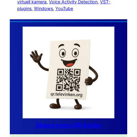
virtuell kamera
, 
Voice Activity Detection
, 
VST-
plugins
, 
Windows
, 
YouTube
Skapa egna QR-koder