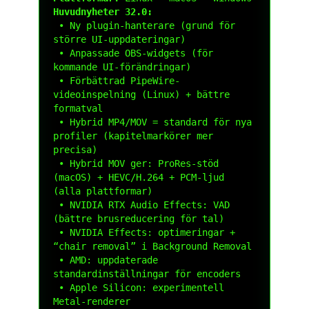
Huvudnyheter 32.0:
 • Ny plugin-hanterare (grund för 
större UI-uppdateringar)

 • Anpassade OBS-widgets (för 
kommande UI-förändringar)

 • Förbättrad PipeWire-
videoinspelning (Linux) + bättre 
formatval

 • Hybrid MP4/MOV = standard för nya 
profiler (kapitelmarkörer mer 
precisa)

 • Hybrid MOV ger: ProRes-stöd 
(macOS) + HEVC/H.264 + PCM-ljud 
(alla plattformar)

 • NVIDIA RTX Audio Effects: VAD 
(bättre brusreducering för tal)

 • NVIDIA Effects: optimeringar + 
“chair removal” i Background Removal

 • AMD: uppdaterade 
standardinställningar för encoders

 • Apple Silicon: experimentell 
Metal-renderer
