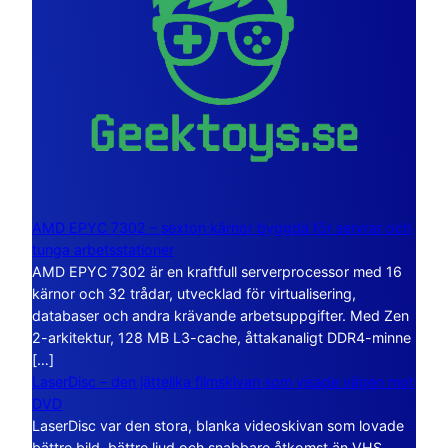
AMD EPYC 7302 – sexton kärnor byggda för servrar och
tunga arbetsstationer
AMD EPYC 7302 är en kraftfull serverprocessor med 16
kärnor och 32 trådar, utvecklad för virtualisering,
databaser och andra krävande arbetsuppgifter. Med Zen
2-arkitektur, 128 MB L3-cache, åttakanaligt DDR4-minne
[…]
LaserDisc – den jättelika filmskivan som visade vägen mot
DVD
LaserDisc var den stora, blanka videoskivan som lovade
bättre bild, bättre ljud och snabbare åtkomst än VHS.