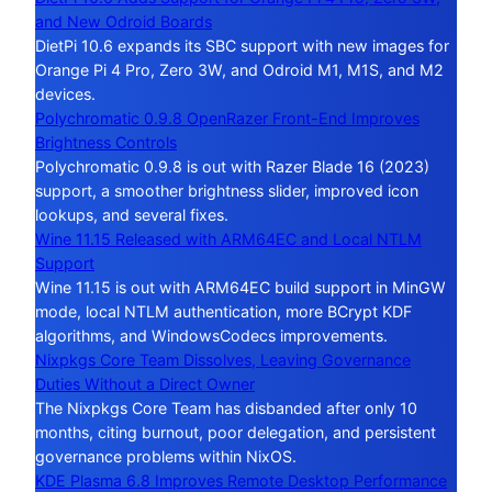
and New Odroid Boards
DietPi 10.6 expands its SBC support with new images for
Orange Pi 4 Pro, Zero 3W, and Odroid M1, M1S, and M2
devices.
Polychromatic 0.9.8 OpenRazer Front-End Improves
Brightness Controls
Polychromatic 0.9.8 is out with Razer Blade 16 (2023)
support, a smoother brightness slider, improved icon
lookups, and several fixes.
Wine 11.15 Released with ARM64EC and Local NTLM
Support
Wine 11.15 is out with ARM64EC build support in MinGW
mode, local NTLM authentication, more BCrypt KDF
algorithms, and WindowsCodecs improvements.
Nixpkgs Core Team Dissolves, Leaving Governance
Duties Without a Direct Owner
The Nixpkgs Core Team has disbanded after only 10
months, citing burnout, poor delegation, and persistent
governance problems within NixOS.
KDE Plasma 6.8 Improves Remote Desktop Performance