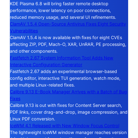
KDE Plasma 6.8 will bring faster remote desktop
performance, lower latency on poor connections,
reduced memory usage, and several UI refinements.
ClamAV 1.5.4 Open-Source Antivirus Fixes Eight Security
Vulnerabilities
ClamAV 1.5.4 is now available with fixes for eight CVEs
affecting ZIP, PDF, Mach-O, XAR, UnRAR, PE processing,
and other components.
Fastfetch 2.67 System Information Tool Adds New
Interactive Configuration Generator
Fastfetch 2.67 adds an experimental browser-based
config editor, interactive TUI generation, watch mode,
and multiple Linux-related fixes.
Calibre 9.13 E-Book Manager Arrives with a Batch of Bug
Fixes
Calibre 9.13 is out with fixes for Content Server search,
PDF links, cover drag-and-drop, image compression, and
Linux PDF conversion.
IceWM 4.1 Released with New Window Focus Control
The lightweight IceWM window manager reaches version