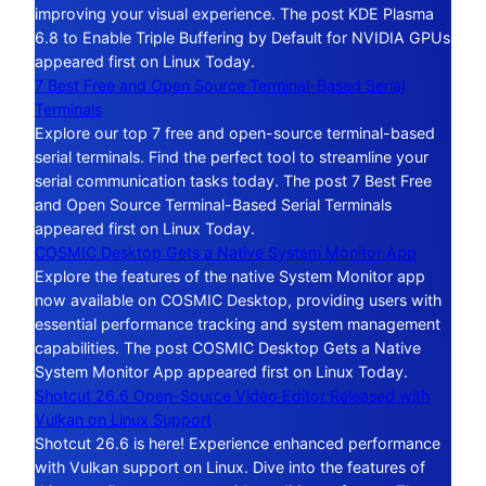
improving your visual experience. The post KDE Plasma
6.8 to Enable Triple Buffering by Default for NVIDIA GPUs
appeared first on Linux Today.
7 Best Free and Open Source Terminal-Based Serial
Terminals
Explore our top 7 free and open-source terminal-based
serial terminals. Find the perfect tool to streamline your
serial communication tasks today. The post 7 Best Free
and Open Source Terminal-Based Serial Terminals
appeared first on Linux Today.
COSMIC Desktop Gets a Native System Monitor App
Explore the features of the native System Monitor app
now available on COSMIC Desktop, providing users with
essential performance tracking and system management
capabilities. The post COSMIC Desktop Gets a Native
System Monitor App appeared first on Linux Today.
Shotcut 26.6 Open-Source Video Editor Released with
Vulkan on Linux Support
Shotcut 26.6 is here! Experience enhanced performance
with Vulkan support on Linux. Dive into the features of