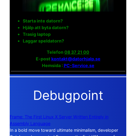
Starta inte datorn?
Hjälp att byta datorn?
Trasig laptop
Laggar speldatorn?
Telefon
08 37 21 00
E-post
kontakt@datorhjalp.se
Hemsida :
PC-Service.se
Debugpoint
Frame: The First Linux X Server Written Entirely in
Assembly Language
In a bold move toward ultimate minimalism, developer