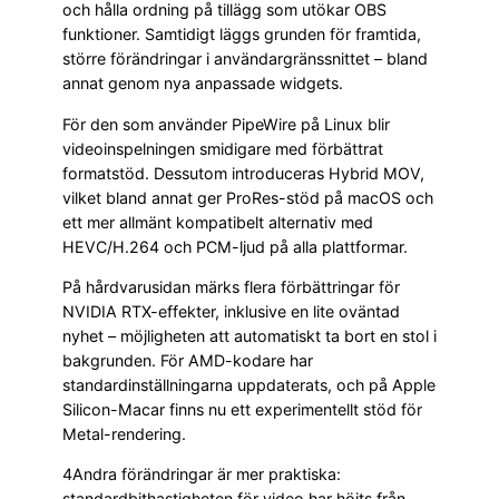
och hålla ordning på tillägg som utökar OBS
funktioner. Samtidigt läggs grunden för framtida,
större förändringar i användargränssnittet – bland
annat genom nya anpassade widgets.
För den som använder PipeWire på Linux blir
videoinspelningen smidigare med förbättrat
formatstöd. Dessutom introduceras Hybrid MOV,
vilket bland annat ger ProRes-stöd på macOS och
ett mer allmänt kompatibelt alternativ med
HEVC/H.264 och PCM-ljud på alla plattformar.
På hårdvarusidan märks flera förbättringar för
NVIDIA RTX-effekter, inklusive en lite oväntad
nyhet – möjligheten att automatiskt ta bort en stol i
bakgrunden. För AMD-kodare har
standardinställningarna uppdaterats, och på Apple
Silicon-Macar finns nu ett experimentellt stöd för
Metal-rendering.
4Andra förändringar är mer praktiska:
standardbithastigheten för video har höjts från