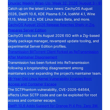
Linuxiac Weekly Wrap-Up: Week 32, 2026 (August 3 – 9)
Catch up on the latest Linux news: CachyOS August
2026, DietPi 10.6, KDE Plasma 6.7.4, IceWM 4.1, Wine
11.15, Mesa 26.2, KDE Linux nears Beta, and more.
CachyOS August 2026 Release Rewrites Shelly in Zig,
Prepares Server Edition
CachyOS rolls out its August 2026 ISO with a Zig-based
Shelly package manager, revamped update tooling, and
experimental Server Edition profiles.
Transmission BitTorrent Client Forked as ReTransmission
After Maintainer Disagreement
Transmission has been forked into ReTransmission
following a longstanding disagreement among
maintainers over expanding the project’s maintainer team.
18-Year-Old Linux Kernel Vulnerability Enables Root
Access and Container Escape
The SCTPhantom vulnerability, CVE-2026-64564,
affects Linux SCTP code and can be exploited for root
access and container escape.
DietPi 10.6 Adds Support for Orange Pi 4 Pro, Zero 3W,