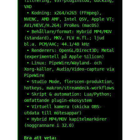
filtrering, VST-pluginstöd, ducking, 
VAD

 • Kodning: x264/x265 (FFmpeg), 
NVENC, AMD AMF, Intel QSV, Apple VT; 
AV1/HEVC/H.264; ProRes (macOS)

 • Behållare/format: Hybrid MP4/MOV 
(standard), MKV, FLV m.fl.; ljud 
bl.a. PCM/AAC; 44.1/48 kHz

 • Renderers: OpenGL/Direct3D; Metal 
(experimentell på Apple Silicon)

 • Linux: PipeWire/Wayland- och 
Xorg-källor, Audio/Video-capture via 
PipeWire

 • Studio Mode, flerscen-produktion, 
hotkeys, makron/streamdeck-workflows

 • Skript & automation: Lua/Python; 
omfattande plugin-ekosystem

 • Virtuell kamera (skicka OBS-
utdata till mötesappar)

 • Hybrid MP4/MOV kapitelmarkörer 
(noggrannare i 32.0)

Bra att veta: