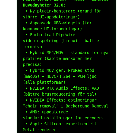
Huvudnyheter 32.0:
 • Ny plugin-hanterare (grund för 
större UI-uppdateringar)

 • Anpassade OBS-widgets (för 
kommande UI-förändringar)

 • Förbättrad PipeWire-
videoinspelning (Linux) + bättre 
formatval

 • Hybrid MP4/MOV = standard för nya 
profiler (kapitelmarkörer mer 
precisa)

 • Hybrid MOV ger: ProRes-stöd 
(macOS) + HEVC/H.264 + PCM-ljud 
(alla plattformar)

 • NVIDIA RTX Audio Effects: VAD 
(bättre brusreducering för tal)

 • NVIDIA Effects: optimeringar + 
“chair removal” i Background Removal

 • AMD: uppdaterade 
standardinställningar för encoders

 • Apple Silicon: experimentell 
Metal-renderer
