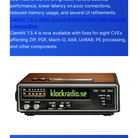
performance, lower latency on poor connections,
reduced memory usage, and several UI refinements.
ClamAV 1.5.4 Open-Source Antivirus Fixes Eight Security
Vulnerabilities
ClamAV 1.5.4 is now available with fixes for eight CVEs
affecting ZIP, PDF, Mach-O, XAR, UnRAR, PE processing,
and other components.