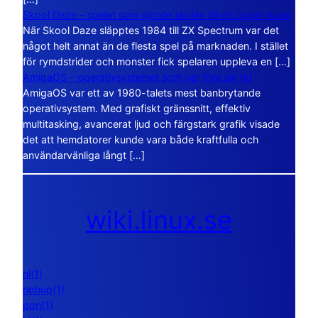
Skool Daze – spelet som gjorde skolan till ett öppet kaos
När Skool Daze släpptes 1984 till ZX Spectrum var det
något helt annat än de flesta spel på marknaden. I stället
för rymdstrider och monster fick spelaren uppleva en […]
AmigaOS – operativsystemet som var före sin tid
AmigaOS var ett av 1980-talets mest banbrytande
operativsystem. Med grafiskt gränssnitt, effektiv
multitasking, avancerat ljud och färgstark grafik visade
det att hemdatorer kunde vara både kraftfulla och
användarvänliga långt […]
wiki.linux.se
nl(1)
nohup(1)
pon(1)