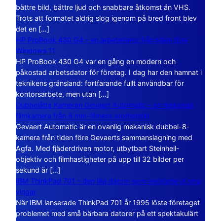
bättre bild, bättre ljud och snabbare åtkomst än VHS.
Trots att formatet aldrig slog igenom på bred front blev
det en […]
HP ProBook 430 G4 – en arbetsdator från tiden före
Windows 11
HP ProBook 430 G4 var en gång en modern och
påkostad arbetsdator för företag. I dag har den hamnat i
teknikens gränsland: fortfarande fullt användbar för
kontorsarbete, men utan […]
Dubbelåtta Kameran Gevaert Automatic – en mekanisk
filmkamera från 8 mm-filmens storhetstid
Gevaert Automatic är en ovanlig mekanisk dubbel-8-
kamera från tiden före Gevaerts sammanslagning med
Agfa. Med fjäderdriven motor, utbytbart Steinheil-
objektiv och filmhastigheter på upp till 32 bilder per
sekund är […]
IBM ThinkPad 701 – den lilla datorn som vecklade ut sina
vingar
När IBM lanserade ThinkPad 701 år 1995 löste företaget
problemet med små bärbara datorer på ett spektakulärt