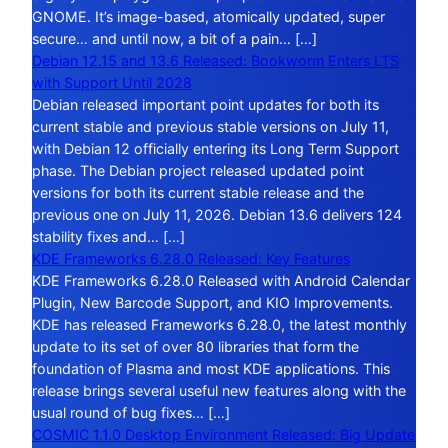
GNOME. It’s image-based, atomically updated, super
secure… and until now, a bit of a pain… […]
Debian 12.15 and 13.6 Released: Bookworm Enters LTS
with Support Until 2028
Debian released important point updates for both its
current stable and previous stable versions on July 11,
with Debian 12 officially entering its Long Term Support
phase. The Debian project released updated point
versions for both its current stable release and the
previous one on July 11, 2026. Debian 13.6 delivers 124
stability fixes and… […]
KDE Frameworks 6.28.0 Released: Key Features
KDE Frameworks 6.28.0 Released with Android Calendar
Plugin, New Barcode Support, and KIO Improvements.
KDE has released Frameworks 6.28.0, the latest monthly
update to its set of over 80 libraries that form the
foundation of Plasma and most KDE applications. This
release brings several useful new features along with the
usual round of bug fixes… […]
COSMIC 1.1.0 Desktop Environment Released: Big Update