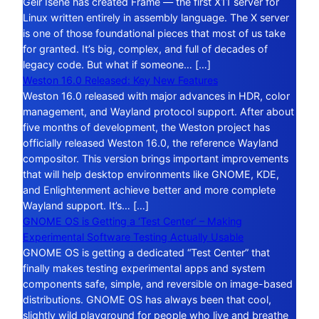
Geir Isene has created Frame — the first X11 server for
Linux written entirely in assembly language. The X server
is one of those foundational pieces that most of us take
for granted. It’s big, complex, and full of decades of
legacy code. But what if someone… […]
Weston 16.0 Released: Key New Features
Weston 16.0 released with major advances in HDR, color
management, and Wayland protocol support. After about
five months of development, the Weston project has
officially released Weston 16.0, the reference Wayland
compositor. This version brings important improvements
that will help desktop environments like GNOME, KDE,
and Enlightenment achieve better and more complete
Wayland support. It’s… […]
GNOME OS is Getting a ‘Test Center’ – Making
Experimental Software Testing Actually Usable
GNOME OS is getting a dedicated “Test Center” that
finally makes testing experimental apps and system
components safe, simple, and reversible on image-based
distributions. GNOME OS has always been that cool,
slightly wild playground for people who live and breathe