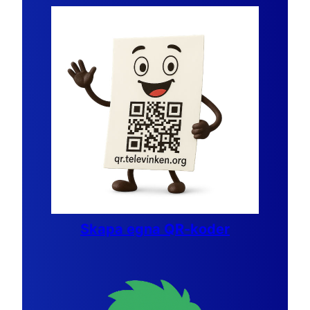
Skapa egna QR-koder