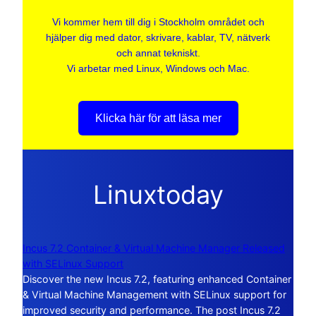
Vi kommer hem till dig i Stockholm området och
hjälper dig med dator, skrivare, kablar, TV, nätverk
och annat tekniskt.
Vi arbetar med Linux, Windows och Mac.
Klicka här för att läsa mer
Linuxtoday
Incus 7.2 Container & Virtual Machine Manager Released
with SELinux Support
Discover the new Incus 7.2, featuring enhanced Container
& Virtual Machine Management with SELinux support for
improved security and performance. The post Incus 7.2