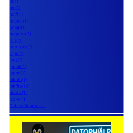
ld(1)
nm(1)
ndiff(1)
gstack(1)
pmap(1)
hugetop(1)
lsirq(1)
pcp-ipcs(1)
lsipc(1)
ipcs(1)
ipcmk(1)
ipcrm(1)
mkfifo(1)
mkfifo(1p)
uconv(1)
iconv(1)
Debian Source list