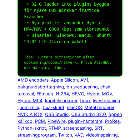
 • 32.0 laddar inte plugins byggda 
för nyare OBS—minskar framtida 
krascher

 • Nya profiler använder Hybrid 
MP4/MOV + 6000 Kbps som startpunkt

 • Binaries: Windows, macOS; Ubuntu 
24.04 LTS (färdiga paket)

Tips: Justera
bithastighet
efter
upplösning/codec/nätverk. Prova AV1/HEVC
där hårdvara stöds.
AMD encoders
, 
Apple Silicon
, 
AV1
, 
bakgrundsborttagning
, 
brusreducering
, 
chair
removal
, 
FFmpeg
, 
H.264
, 
HEVC
, 
Hybrid MOV
, 
Hybrid MP4
, 
kapitelmarkörer
, 
Linux
, 
livestreaming
, 
ljudmixning
, 
Lua-skript
, 
macOS
, 
Metal renderer
, 
NVIDIA RTX
, 
OBS Studio
, 
OBS Studio 32.0
, 
öppen
källkod
, 
PCM
, 
PipeWire
, 
plugin-hanterare
, 
ProRes
, 
Python-skript
, 
RTMP
, 
screencasting
, 
SRT
, 
streamingprogram
, 
Twitch
, 
VAD
, 
videoinspelning
, 