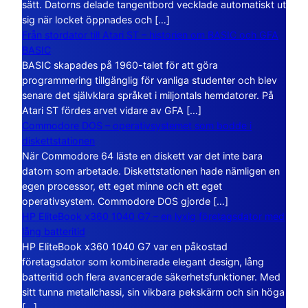
sätt. Datorns delade tangentbord vecklade automatiskt ut
sig när locket öppnades och […]
Från stordator till Atari ST – historien om BASIC och GFA
BASIC
BASIC skapades på 1960-talet för att göra
programmering tillgänglig för vanliga studenter och blev
senare det självklara språket i miljontals hemdatorer. På
Atari ST fördes arvet vidare av GFA […]
Commodore DOS – operativsystemet som bodde i
diskettstationen
När Commodore 64 läste en diskett var det inte bara
datorn som arbetade. Diskettstationen hade nämligen en
egen processor, ett eget minne och ett eget
operativsystem. Commodore DOS gjorde […]
HP EliteBook x360 1040 G7 – en lyxig företagsdator med
lång batteritid
HP EliteBook x360 1040 G7 var en påkostad
företagsdator som kombinerade elegant design, lång
batteritid och flera avancerade säkerhetsfunktioner. Med
sitt tunna metallchassi, sin vikbara pekskärm och sin höga
[…]