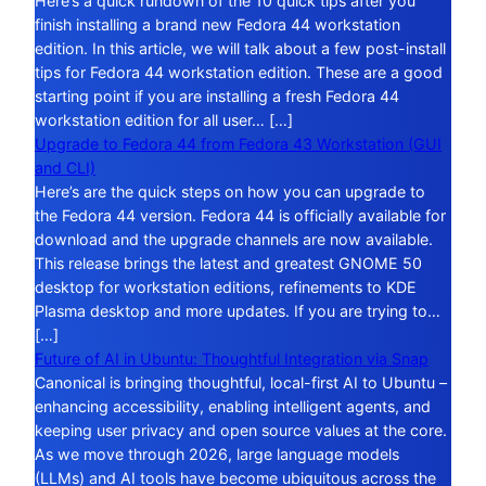
Here’s a quick rundown of the 10 quick tips after you
finish installing a brand new Fedora 44 workstation
edition. In this article, we will talk about a few post-install
tips for Fedora 44 workstation edition. These are a good
starting point if you are installing a fresh Fedora 44
workstation edition for all user… […]
Upgrade to Fedora 44 from Fedora 43 Workstation (GUI
and CLI)
Here’s are the quick steps on how you can upgrade to
the Fedora 44 version. Fedora 44 is officially available for
download and the upgrade channels are now available.
This release brings the latest and greatest GNOME 50
desktop for workstation editions, refinements to KDE
Plasma desktop and more updates. If you are trying to…
[…]
Future of AI in Ubuntu: Thoughtful Integration via Snap
Canonical is bringing thoughtful, local-first AI to Ubuntu –
enhancing accessibility, enabling intelligent agents, and
keeping user privacy and open source values at the core.
As we move through 2026, large language models
(LLMs) and AI tools have become ubiquitous across the