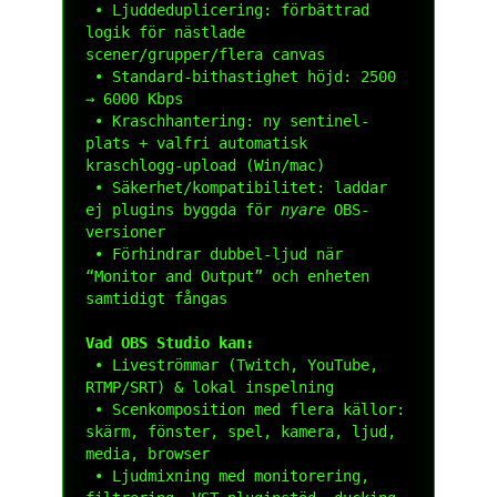
 • Ljuddeduplicering: förbättrad 
logik för nästlade 
scener/grupper/flera canvas

 • Standard-bithastighet höjd: 2500 
→ 6000 Kbps

 • Kraschhantering: ny sentinel-
plats + valfri automatisk 
kraschlogg-upload (Win/mac)

 • Säkerhet/kompatibilitet: laddar 
ej plugins byggda för 
nyare
 OBS-
versioner

 • Förhindrar dubbel-ljud när 
“Monitor and Output” och enheten 
samtidigt fångas

Vad OBS Studio kan:
 • Liveströmmar (Twitch, YouTube, 
RTMP/SRT) & lokal inspelning

 • Scenkomposition med flera källor: 
skärm, fönster, spel, kamera, ljud, 
media, browser

 • Ljudmixning med monitorering, 