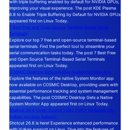
with triple buffering enabled by default for NVIDIA GPUs,
improving your visual experience. The post KDE Plasma
6.8 to Enable Triple Buffering by Default for NVIDIA GPUs
appeared first on Linux Today.
7 Best Free and Open Source Terminal-Based Serial
Terminals
Explore our top 7 free and open-source terminal-based
serial terminals. Find the perfect tool to streamline your
serial communication tasks today. The post 7 Best Free
and Open Source Terminal-Based Serial Terminals
appeared first on Linux Today.
COSMIC Desktop Gets a Native System Monitor App
Explore the features of the native System Monitor app
now available on COSMIC Desktop, providing users with
essential performance tracking and system management
capabilities. The post COSMIC Desktop Gets a Native
System Monitor App appeared first on Linux Today.
Shotcut 26.6 Open-Source Video Editor Released with
Vulkan on Linux Support
Shotcut 26.6 is here! Experience enhanced performance
with Vulkan support on Linux. Dive into the features of