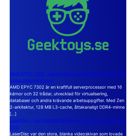
AMD EPYC 7302 – sexton kärnor byggda för servrar och
tunga arbetsstationer
AMD EPYC 7302 är en kraftfull serverprocessor med 16
kärnor och 32 trådar, utvecklad för virtualisering,
databaser och andra krävande arbetsuppgifter. Med Zen
2-arkitektur, 128 MB L3-cache, åttakanaligt DDR4-minne
[…]
LaserDisc – den jättelika filmskivan som visade vägen mot
DVD
LaserDisc var den stora, blanka videoskivan som lovade