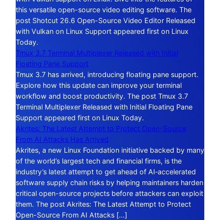
this versatile open-source video editing software. The
post Shotcut 26.6 Open-Source Video Editor Released
with Vulkan on Linux Support appeared first on Linux
Today.
Tmux 3.7 Terminal Multiplexer Released with Initial
Floating Pane Support
Tmux 3.7 has arrived, introducing floating pane support.
Explore how this update can improve your terminal
workflow and boost productivity. The post Tmux 3.7
Terminal Multiplexer Released with Initial Floating Pane
Support appeared first on Linux Today.
Akrites: The Latest Attempt to Protect Open-Source
From AI Attacks Has Arrived
Akrites, a new Linux Foundation initiative backed by many
of the world’s largest tech and financial firms, is the
industry’s latest attempt to get ahead of AI‑accelerated
software supply chain risks by helping maintainers harden
critical open-source projects before attackers can exploit
them. The post Akrites: The Latest Attempt to Protect
Open-Source From AI Attacks […]