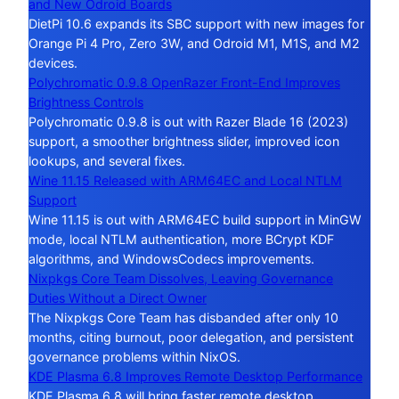
and New Odroid Boards
DietPi 10.6 expands its SBC support with new images for
Orange Pi 4 Pro, Zero 3W, and Odroid M1, M1S, and M2
devices.
Polychromatic 0.9.8 OpenRazer Front-End Improves
Brightness Controls
Polychromatic 0.9.8 is out with Razer Blade 16 (2023)
support, a smoother brightness slider, improved icon
lookups, and several fixes.
Wine 11.15 Released with ARM64EC and Local NTLM
Support
Wine 11.15 is out with ARM64EC build support in MinGW
mode, local NTLM authentication, more BCrypt KDF
algorithms, and WindowsCodecs improvements.
Nixpkgs Core Team Dissolves, Leaving Governance
Duties Without a Direct Owner
The Nixpkgs Core Team has disbanded after only 10
months, citing burnout, poor delegation, and persistent
governance problems within NixOS.
KDE Plasma 6.8 Improves Remote Desktop Performance
KDE Plasma 6.8 will bring faster remote desktop