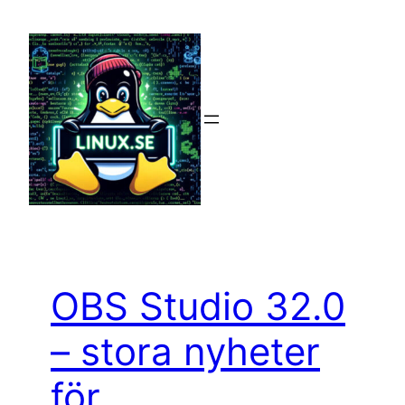
Hoppa
till
innehåll
OBS Studio 32.0
– stora nyheter
för