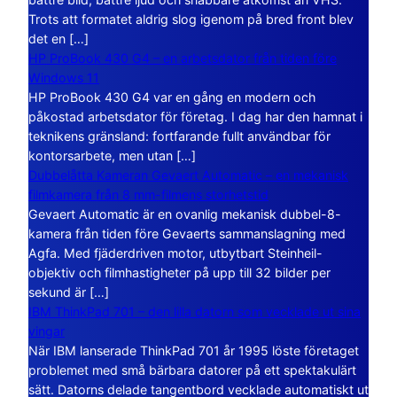
Trots att formatet aldrig slog igenom på bred front blev
det en […]
HP ProBook 430 G4 – en arbetsdator från tiden före
Windows 11
HP ProBook 430 G4 var en gång en modern och
påkostad arbetsdator för företag. I dag har den hamnat i
teknikens gränsland: fortfarande fullt användbar för
kontorsarbete, men utan […]
Dubbelåtta Kameran Gevaert Automatic – en mekanisk
filmkamera från 8 mm-filmens storhetstid
Gevaert Automatic är en ovanlig mekanisk dubbel-8-
kamera från tiden före Gevaerts sammanslagning med
Agfa. Med fjäderdriven motor, utbytbart Steinheil-
objektiv och filmhastigheter på upp till 32 bilder per
sekund är […]
IBM ThinkPad 701 – den lilla datorn som vecklade ut sina
vingar
När IBM lanserade ThinkPad 701 år 1995 löste företaget
problemet med små bärbara datorer på ett spektakulärt
sätt. Datorns delade tangentbord vecklade automatiskt ut