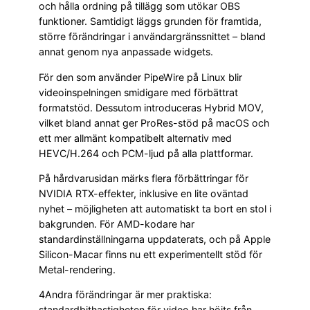
och hålla ordning på tillägg som utökar OBS
funktioner. Samtidigt läggs grunden för framtida,
större förändringar i användargränssnittet – bland
annat genom nya anpassade widgets.
För den som använder PipeWire på Linux blir
videoinspelningen smidigare med förbättrat
formatstöd. Dessutom introduceras Hybrid MOV,
vilket bland annat ger ProRes-stöd på macOS och
ett mer allmänt kompatibelt alternativ med
HEVC/H.264 och PCM-ljud på alla plattformar.
På hårdvarusidan märks flera förbättringar för
NVIDIA RTX-effekter, inklusive en lite oväntad
nyhet – möjligheten att automatiskt ta bort en stol i
bakgrunden. För AMD-kodare har
standardinställningarna uppdaterats, och på Apple
Silicon-Macar finns nu ett experimentellt stöd för
Metal-rendering.
4Andra förändringar är mer praktiska:
standardbithastigheten för video har höjts från