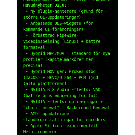
Huvudnyheter 32.0:
 • Ny plugin-hanterare (grund för 
större UI-uppdateringar)

 • Anpassade OBS-widgets (för 
kommande UI-förändringar)

 • Förbättrad PipeWire-
videoinspelning (Linux) + bättre 
formatval

 • Hybrid MP4/MOV = standard för nya 
profiler (kapitelmarkörer mer 
precisa)

 • Hybrid MOV ger: ProRes-stöd 
(macOS) + HEVC/H.264 + PCM-ljud 
(alla plattformar)

 • NVIDIA RTX Audio Effects: VAD 
(bättre brusreducering för tal)

 • NVIDIA Effects: optimeringar + 
“chair removal” i Background Removal

 • AMD: uppdaterade 
standardinställningar för encoders

 • Apple Silicon: experimentell 
Metal-renderer
