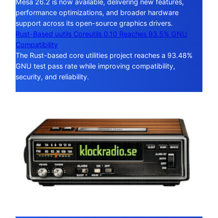
Mesa 26.2 is now available, delivering new features,
performance optimizations, and broader hardware
support across its open-source graphics drivers.
Rust-Based uutils Coreutils 0.10 Reaches 93.5% GNU
Compatibility
The Rust-based core utilities project reaches a 93.48%
GNU test pass rate while improving compatibility,
security, and reliability.