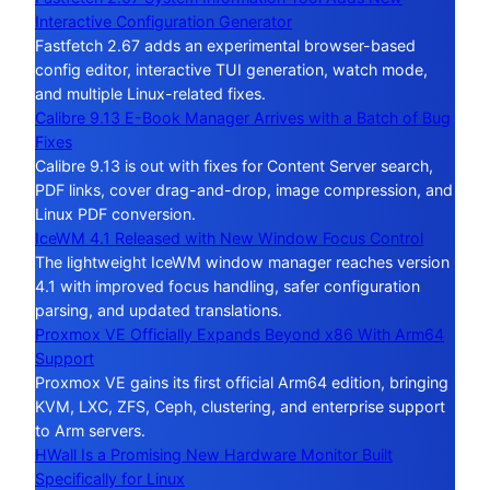
Interactive Configuration Generator
Fastfetch 2.67 adds an experimental browser-based
config editor, interactive TUI generation, watch mode,
and multiple Linux-related fixes.
Calibre 9.13 E-Book Manager Arrives with a Batch of Bug
Fixes
Calibre 9.13 is out with fixes for Content Server search,
PDF links, cover drag-and-drop, image compression, and
Linux PDF conversion.
IceWM 4.1 Released with New Window Focus Control
The lightweight IceWM window manager reaches version
4.1 with improved focus handling, safer configuration
parsing, and updated translations.
Proxmox VE Officially Expands Beyond x86 With Arm64
Support
Proxmox VE gains its first official Arm64 edition, bringing
KVM, LXC, ZFS, Ceph, clustering, and enterprise support
to Arm servers.
HWall Is a Promising New Hardware Monitor Built
Specifically for Linux