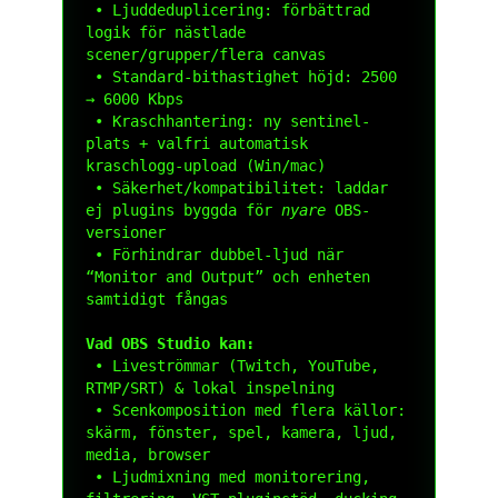
 • Ljuddeduplicering: förbättrad 
logik för nästlade 
scener/grupper/flera canvas

 • Standard-bithastighet höjd: 2500 
→ 6000 Kbps

 • Kraschhantering: ny sentinel-
plats + valfri automatisk 
kraschlogg-upload (Win/mac)

 • Säkerhet/kompatibilitet: laddar 
ej plugins byggda för 
nyare
 OBS-
versioner

 • Förhindrar dubbel-ljud när 
“Monitor and Output” och enheten 
samtidigt fångas

Vad OBS Studio kan:
 • Liveströmmar (Twitch, YouTube, 
RTMP/SRT) & lokal inspelning

 • Scenkomposition med flera källor: 
skärm, fönster, spel, kamera, ljud, 
media, browser

 • Ljudmixning med monitorering, 