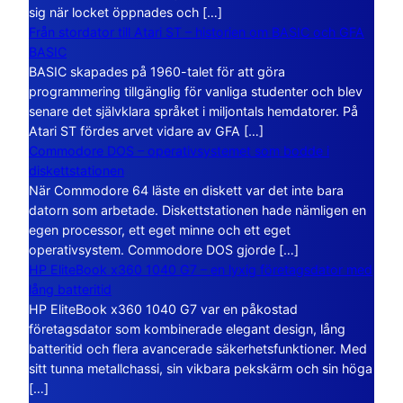
sig när locket öppnades och […]
Från stordator till Atari ST – historien om BASIC och GFA
BASIC
BASIC skapades på 1960-talet för att göra
programmering tillgänglig för vanliga studenter och blev
senare det självklara språket i miljontals hemdatorer. På
Atari ST fördes arvet vidare av GFA […]
Commodore DOS – operativsystemet som bodde i
diskettstationen
När Commodore 64 läste en diskett var det inte bara
datorn som arbetade. Diskettstationen hade nämligen en
egen processor, ett eget minne och ett eget
operativsystem. Commodore DOS gjorde […]
HP EliteBook x360 1040 G7 – en lyxig företagsdator med
lång batteritid
HP EliteBook x360 1040 G7 var en påkostad
företagsdator som kombinerade elegant design, lång
batteritid och flera avancerade säkerhetsfunktioner. Med
sitt tunna metallchassi, sin vikbara pekskärm och sin höga
[…]