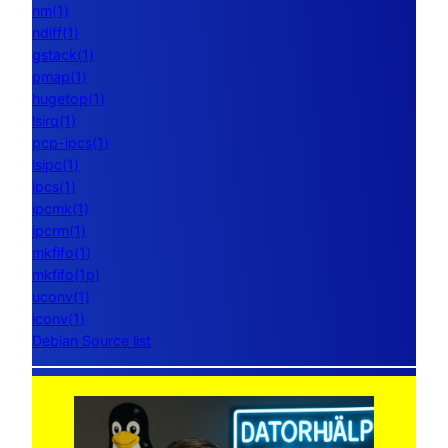
nm(1)
ndiff(1)
gstack(1)
pmap(1)
hugetop(1)
lsirq(1)
pcp-ipcs(1)
lsipc(1)
ipcs(1)
ipcmk(1)
ipcrm(1)
mkfifo(1)
mkfifo(1p)
uconv(1)
iconv(1)
Debian Source list