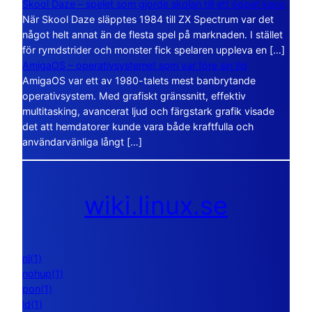
Skool Daze – spelet som gjorde skolan till ett öppet kaos
När Skool Daze släpptes 1984 till ZX Spectrum var det
något helt annat än de flesta spel på marknaden. I stället
för rymdstrider och monster fick spelaren uppleva en […]
AmigaOS – operativsystemet som var före sin tid
AmigaOS var ett av 1980-talets mest banbrytande
operativsystem. Med grafiskt gränssnitt, effektiv
multitasking, avancerat ljud och färgstark grafik visade
det att hemdatorer kunde vara både kraftfulla och
användarvänliga långt […]
wiki.linux.se
nl(1)
nohup(1)
pon(1)
ld(1)