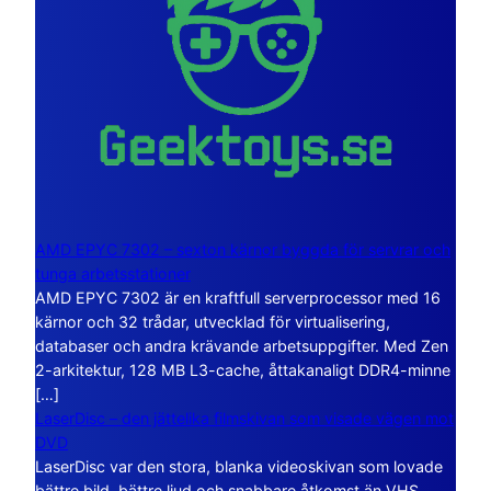
AMD EPYC 7302 – sexton kärnor byggda för servrar och
tunga arbetsstationer
AMD EPYC 7302 är en kraftfull serverprocessor med 16
kärnor och 32 trådar, utvecklad för virtualisering,
databaser och andra krävande arbetsuppgifter. Med Zen
2-arkitektur, 128 MB L3-cache, åttakanaligt DDR4-minne
[…]
LaserDisc – den jättelika filmskivan som visade vägen mot
DVD
LaserDisc var den stora, blanka videoskivan som lovade
bättre bild, bättre ljud och snabbare åtkomst än VHS.