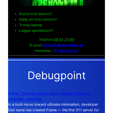
Starta inte datorn?
Hjälp att byta datorn?
Trasig laptop
Laggar speldatorn?
Telefon
08 37 21 00
E-post
kontakt@datorhjalp.se
Hemsida :
PC-Service.se
Debugpoint
Frame: The First Linux X Server Written Entirely in
Assembly Language
In a bold move toward ultimate minimalism, developer
Geir Isene has created Frame — the first X11 server for