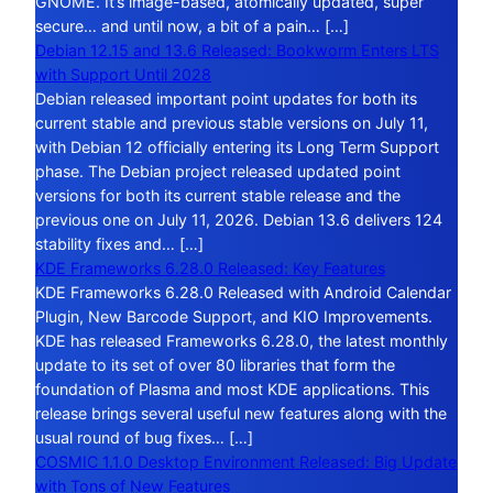
GNOME. It’s image-based, atomically updated, super
secure… and until now, a bit of a pain… […]
Debian 12.15 and 13.6 Released: Bookworm Enters LTS
with Support Until 2028
Debian released important point updates for both its
current stable and previous stable versions on July 11,
with Debian 12 officially entering its Long Term Support
phase. The Debian project released updated point
versions for both its current stable release and the
previous one on July 11, 2026. Debian 13.6 delivers 124
stability fixes and… […]
KDE Frameworks 6.28.0 Released: Key Features
KDE Frameworks 6.28.0 Released with Android Calendar
Plugin, New Barcode Support, and KIO Improvements.
KDE has released Frameworks 6.28.0, the latest monthly
update to its set of over 80 libraries that form the
foundation of Plasma and most KDE applications. This
release brings several useful new features along with the
usual round of bug fixes… […]
COSMIC 1.1.0 Desktop Environment Released: Big Update
with Tons of New Features