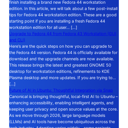
finish installing a brand new Fedora 44 workstation
edition. In this article, we will talk about a few post-install
tips for Fedora 44 workstation edition. These are a good
starting point if you are installing a fresh Fedora 44
workstation edition for all user… […]
Upgrade to Fedora 44 from Fedora 43 Workstation (GUI
and CLI)
Here’s are the quick steps on how you can upgrade to
the Fedora 44 version. Fedora 44 is officially available for
download and the upgrade channels are now available.
This release brings the latest and greatest GNOME 50
desktop for workstation editions, refinements to KDE
Plasma desktop and more updates. If you are trying to…
[…]
Future of AI in Ubuntu: Thoughtful Integration via Snap
Canonical is bringing thoughtful, local-first AI to Ubuntu –
enhancing accessibility, enabling intelligent agents, and
keeping user privacy and open source values at the core.
As we move through 2026, large language models
(LLMs) and AI tools have become ubiquitous across the
tech industry. Adoption varies widely – some projects