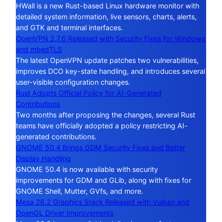
HWall is a new Rust-based Linux hardware monitor with
detailed system information, live sensors, charts, alerts,
and GTK and terminal interfaces.
OpenVPN 2.7.6 Released with Security Fixes for Windows
and mbedTLS
The latest OpenVPN update patches two vulnerabilities,
improves DCO key-state handling, and introduces several
user-visible configuration changes.
Rust Adopts Official Policy for AI-Generated
Contributions
Two months after proposing the changes, several Rust
teams have officially adopted a policy restricting AI-
generated contributions.
GNOME 50.4 Brings GDM Security Fixes and Better
Display Handling
GNOME 50.4 is now available with security
improvements for GDM and GLib, along with fixes for
GNOME Shell, Mutter, GVfs, and more.
Mesa 26.2 Graphics Stack Released with Vulkan and
OpenGL Driver Improvements