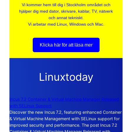
Vi kommer hem till dig i Stockholm området och
hjälper dig med dator, skrivare, kablar, TV, nätverk
och annat tekniskt.
Vi arbetar med Linux, Windows och Mac.
Klicka här för att läsa mer
Linuxtoday
Incus 7.2 Container & Virtual Machine Manager Released
with SELinux Support
Discover the new Incus 7.2, featuring enhanced Container
& Virtual Machine Management with SELinux support for
improved security and performance. The post Incus 7.2
Container & Virtual Machine Manager Released with