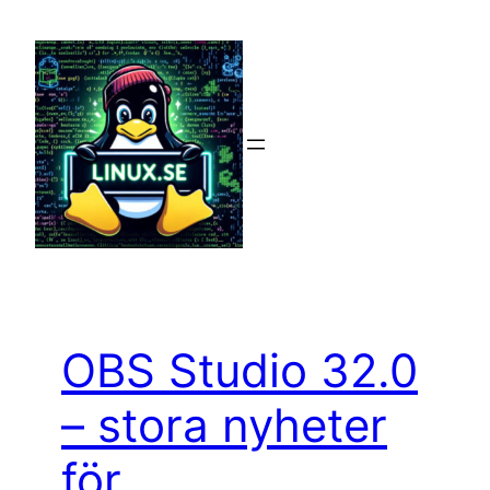
Hoppa
till
innehåll
OBS Studio 32.0
– stora nyheter
för