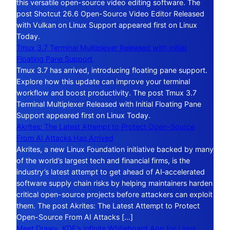
this versatile open-source video editing software. The
post Shotcut 26.6 Open-Source Video Editor Released
with Vulkan on Linux Support appeared first on Linux
Today.
Tmux 3.7 Terminal Multiplexer Released with Initial
Floating Pane Support
Tmux 3.7 has arrived, introducing floating pane support.
Explore how this update can improve your terminal
workflow and boost productivity. The post Tmux 3.7
Terminal Multiplexer Released with Initial Floating Pane
Support appeared first on Linux Today.
Akrites: The Latest Attempt to Protect Open-Source
From AI Attacks Has Arrived
Akrites, a new Linux Foundation initiative backed by many
of the world’s largest tech and financial firms, is the
industry’s latest attempt to get ahead of AI‑accelerated
software supply chain risks by helping maintainers harden
critical open-source projects before attackers can exploit
them. The post Akrites: The Latest Attempt to Protect
Open-Source From AI Attacks […]
Meet Drawy, KDE’s Infinite Whiteboard App for Linux