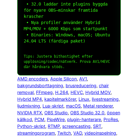
 • 32.0 laddar inte plugins byggda 
för nyare OBS—minskar framtida 
krascher

 • Nya profiler använder Hybrid 
MP4/MOV + 6000 Kbps som startpunkt

 • Binaries: Windows, macOS; Ubuntu 
24.04 LTS (färdiga paket)

Tips: Justera
bithastighet
efter
upplösning/codec/nätverk. Prova AV1/HEVC
där hårdvara stöds.
AMD encoders
, 
Apple Silicon
, 
AV1
, 
bakgrundsborttagning
, 
brusreducering
, 
chair
removal
, 
FFmpeg
, 
H.264
, 
HEVC
, 
Hybrid MOV
, 
Hybrid MP4
, 
kapitelmarkörer
, 
Linux
, 
livestreaming
, 
ljudmixning
, 
Lua-skript
, 
macOS
, 
Metal renderer
, 
NVIDIA RTX
, 
OBS Studio
, 
OBS Studio 32.0
, 
öppen
källkod
, 
PCM
, 
PipeWire
, 
plugin-hanterare
, 
ProRes
, 
Python-skript
, 
RTMP
, 
screencasting
, 
SRT
, 
streamingprogram
, 
Twitch
, 
VAD
, 
videoinspelning
, 