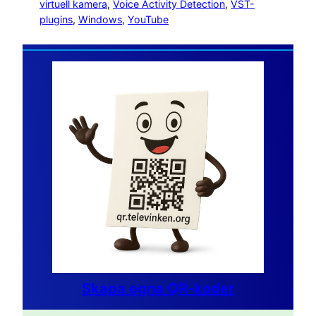
virtuell kamera
, 
Voice Activity Detection
, 
VST-
plugins
, 
Windows
, 
YouTube
Skapa egna QR-koder