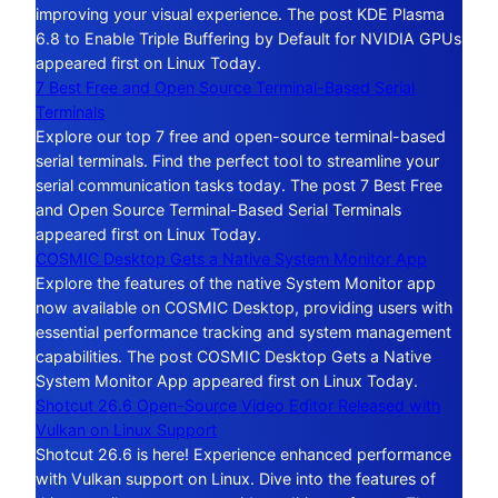
improving your visual experience. The post KDE Plasma
6.8 to Enable Triple Buffering by Default for NVIDIA GPUs
appeared first on Linux Today.
7 Best Free and Open Source Terminal-Based Serial
Terminals
Explore our top 7 free and open-source terminal-based
serial terminals. Find the perfect tool to streamline your
serial communication tasks today. The post 7 Best Free
and Open Source Terminal-Based Serial Terminals
appeared first on Linux Today.
COSMIC Desktop Gets a Native System Monitor App
Explore the features of the native System Monitor app
now available on COSMIC Desktop, providing users with
essential performance tracking and system management
capabilities. The post COSMIC Desktop Gets a Native
System Monitor App appeared first on Linux Today.
Shotcut 26.6 Open-Source Video Editor Released with
Vulkan on Linux Support
Shotcut 26.6 is here! Experience enhanced performance
with Vulkan support on Linux. Dive into the features of