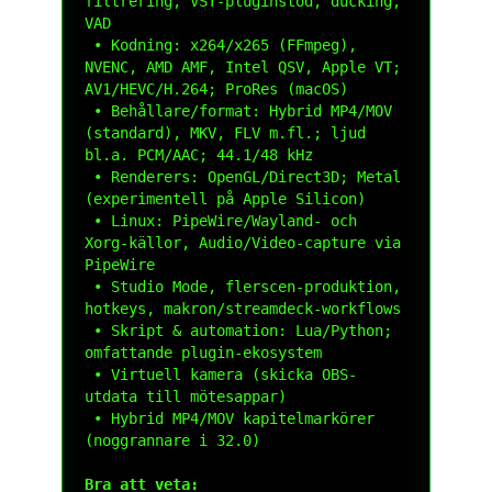
filtrering, VST-pluginstöd, ducking, 
VAD

 • Kodning: x264/x265 (FFmpeg), 
NVENC, AMD AMF, Intel QSV, Apple VT; 
AV1/HEVC/H.264; ProRes (macOS)

 • Behållare/format: Hybrid MP4/MOV 
(standard), MKV, FLV m.fl.; ljud 
bl.a. PCM/AAC; 44.1/48 kHz

 • Renderers: OpenGL/Direct3D; Metal 
(experimentell på Apple Silicon)

 • Linux: PipeWire/Wayland- och 
Xorg-källor, Audio/Video-capture via 
PipeWire

 • Studio Mode, flerscen-produktion, 
hotkeys, makron/streamdeck-workflows

 • Skript & automation: Lua/Python; 
omfattande plugin-ekosystem

 • Virtuell kamera (skicka OBS-
utdata till mötesappar)

 • Hybrid MP4/MOV kapitelmarkörer 
(noggrannare i 32.0)

Bra att veta: