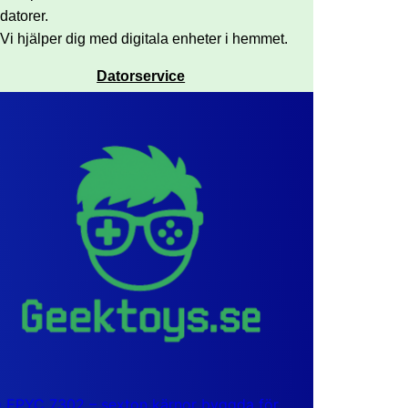
datorer.
Vi hjälper dig med digitala enheter i hemmet.
Datorservice
EPYC 7302 – sexton kärnor byggda för