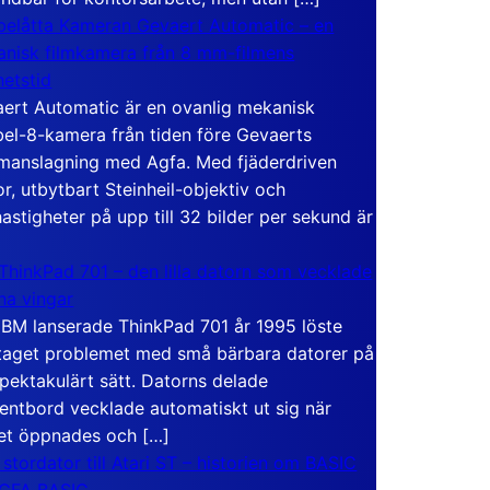
elåtta Kameran Gevaert Automatic – en
nisk filmkamera från 8 mm-filmens
hetstid
ert Automatic är en ovanlig mekanisk
el-8-kamera från tiden före Gevaerts
anslagning med Agfa. Med fjäderdriven
r, utbytbart Steinheil-objektiv och
hastigheter på upp till 32 bilder per sekund är
ThinkPad 701 – den lilla datorn som vecklade
ina vingar
IBM lanserade ThinkPad 701 år 1995 löste
taget problemet med små bärbara datorer på
spektakulärt sätt. Datorns delade
entbord vecklade automatiskt ut sig när
et öppnades och […]
 stordator till Atari ST – historien om BASIC
 GFA BASIC