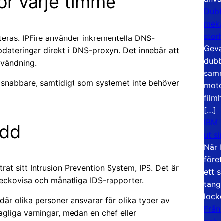
or varje timme
Dubb
meka
stor
ateras. IPFire använder inkrementella DNS-
Geva
ppdateringar direkt i DNS-proxyn. Det innebär att
dubb
nvändning.
samm
s snabbare, samtidigt som systemet inte behöver
moto
film
[…]
IBM 
ydd
ut s
När 
före
at sitt Intrusion Prevention System, IPS. Det är
ett 
veckovisa och månatliga IDS-rapporter.
tang
lock
där olika personer ansvarar för olika typer av
Från
agliga varningar, medan en chef eller
och