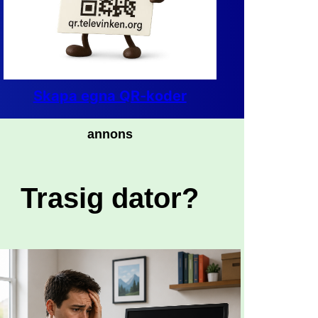
Skapa egna QR-koder
annons
Trasig dator?