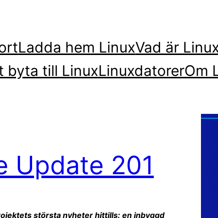
ort
Ladda hem Linux
Vad är Linu
t byta till Linux
Linuxdatorer
Om L
re Update 201
jektets största nyheter hittills: en inbyggd