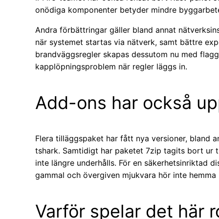
onödiga komponenter betyder mindre byggarbete 
Andra förbättringar gäller bland annat nätverksi
när systemet startas via nätverk, samt bättre ex
brandväggsregler skapas dessutom nu med flaggan
kapplöpningsproblem när regler läggs in.
Add-ons har också up
Flera tilläggspaket har fått nya versioner, bland
tshark. Samtidigt har paketet 7zip tagits bort ur
inte längre underhålls. För en säkerhetsinriktad di
gammal och övergiven mjukvara hör inte hemma 
Varför spelar det här r