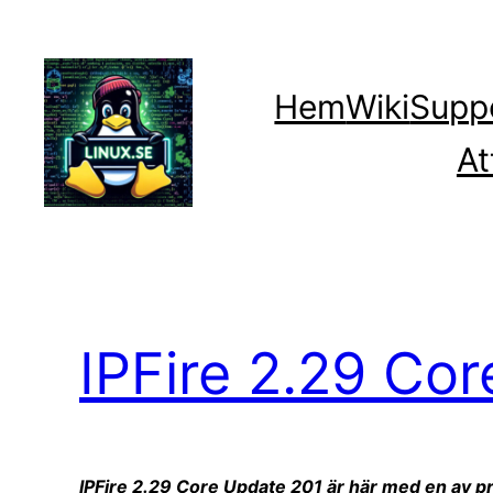
Hoppa
till
innehåll
Hem
Wiki
Supp
At
IPFire 2.29 Co
IPFire 2.29 Core Update 201 är här med en av pro