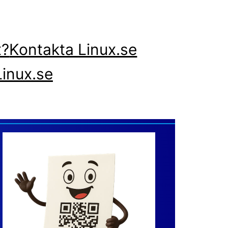
x?
Kontakta Linux.se
inux.se