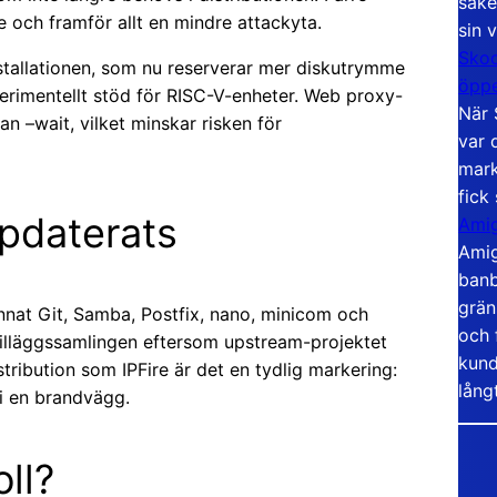
säke
och framför allt en mindre attackyta.
sin 
Skoo
nstallationen, som nu reserverar mer diskutrymme
öppe
perimentellt stöd för RISC-V-enheter. Web proxy-
När 
 –wait, vilket minskar risken för
var 
mark
fick
pdaterats
Amig
Amig
banb
grän
 annat Git, Samba, Postfix, nano, minicom och
och 
 tilläggssamlingen eftersom upstream-projektet
kund
stribution som IPFire är det en tydlig markering:
lång
i en brandvägg.
oll?