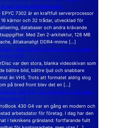
rar och tunga arbetsstationer
EPYC 7302 är en kraftfull serverprocessor
16 kärnor och 32 trådar, utvecklad för
ualisering, databaser och andra krävande
tsuppgifter. Med Zen 2-arkitektur, 128 MB
ache, åttakanaligt DDR4-minne […]
rDisc – den jättelika filmskivan som visade
en mot DVD
rDisc var den stora, blanka videoskivan som
de bättre bild, bättre ljud och snabbare
mst än VHS. Trots att formatet aldrig slog
om på bred front blev det en […]
roBook 430 G4 – en arbetsdator från tiden
 Windows 11
roBook 430 G4 var en gång en modern och
stad arbetsdator för företag. I dag har den
at i teknikens gränsland: fortfarande fullt
ndbar för kontorsarbete, men utan […]