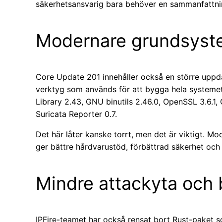
säkerhetsansvarig bara behöver en sammanfattnin
Modernare grundsyst
Core Update 201 innehåller också en större uppd
verktyg som används för att bygga hela systemet.
Library 2.43, GNU binutils 2.46.0, OpenSSL 3.6.1,
Suricata Reporter 0.7.
Det här låter kanske torrt, men det är viktigt. 
ger bättre hårdvarustöd, förbättrad säkerhet och 
Mindre attackyta och b
IPFire-teamet har också rensat bort Rust-paket so