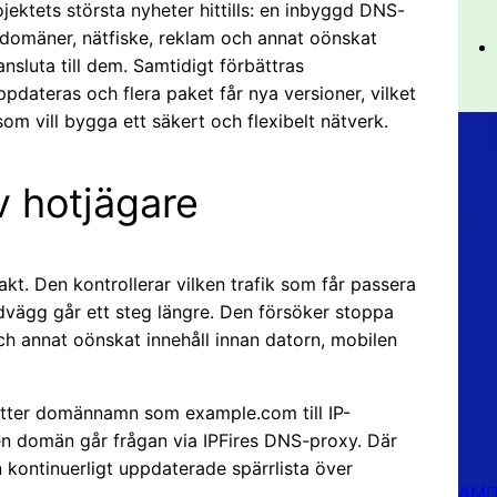
ektets största nyheter hittills: en inbyggd DNS-
domäner, nätfiske, reklam och annat oönskat
ansluta till dem. Samtidigt förbättras
ateras och flera paket får nya versioner, vilket
 som vill bygga ett säkert och flexibelt nätverk.
iv hotjägare
t. Den kontrollerar vilken trafik som får passera
dvägg går ett steg längre. Den försöker stoppa
h annat oönskat innehåll innan datorn, mobilen
tter domännamn som example.com till IP-
 en domän går frågan via IPFires DNS-proxy. Där
kontinuerligt uppdaterade spärrlista över
AMD 