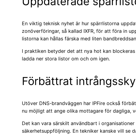
Uppdaterade spärrlist
En viktig teknisk nyhet är hur spärrlistorna uppd
zonöverföringar, så kallad IXFR, för att föra in u
listorna kan hållas färska med liten bandbreddsa
I praktiken betyder det att nya hot kan blockera
ladda ner stora listor om och om igen.
Förbättrat intrångssk
Utöver DNS-brandväggen har IPFire också förbättr
nu möjligt att ange olika mottagare för dagliga, 
Det kan vara särskilt användbart i organisationer 
säkerhetsuppföljning. En tekniker kanske vill se d