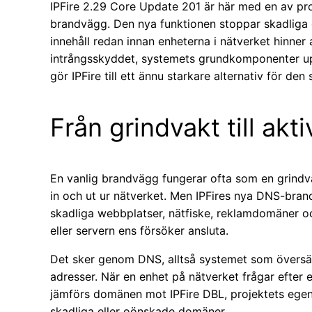
IPFire 2.29 Core Update 201 är här med en av proj
brandvägg. Den nya funktionen stoppar skadliga 
innehåll redan innan enheterna i nätverket hinner 
intrångsskyddet, systemets grundkomponenter uppd
gör IPFire till ett ännu starkare alternativ för den
Från grindvakt till akt
En vanlig brandvägg fungerar ofta som en grindvak
in och ut ur nätverket. Men IPFires nya DNS-bran
skadliga webbplatser, nätfiske, reklamdomäner oc
eller servern ens försöker ansluta.
Det sker genom DNS, alltså systemet som översä
adresser. När en enhet på nätverket frågar efter
jämförs domänen mot IPFire DBL, projektets egen 
skadliga eller oönskade domäner.