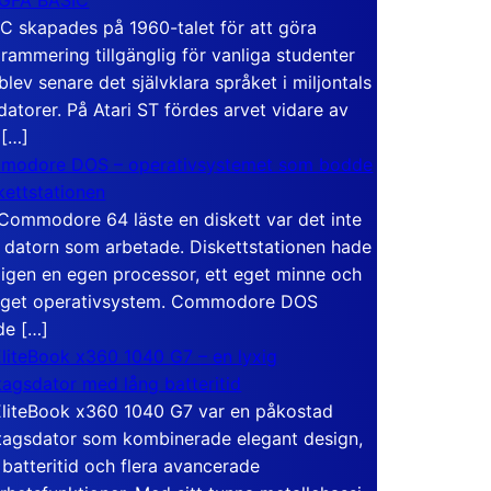
C skapades på 1960-talet för att göra
rammering tillgänglig för vanliga studenter
blev senare det självklara språket i miljontals
atorer. På Atari ST fördes arvet vidare av
 […]
modore DOS – operativsystemet som bodde
skettstationen
Commodore 64 läste en diskett var det inte
 datorn som arbetade. Diskettstationen hade
igen en egen processor, ett eget minne och
eget operativsystem. Commodore DOS
de […]
liteBook x360 1040 G7 – en lyxig
tagsdator med lång batteritid
liteBook x360 1040 G7 var en påkostad
tagsdator som kombinerade elegant design,
 batteritid och flera avancerade