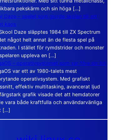
rhetsfunktioner. Med sitt tunna metallchassi,
vikbara pekskärm och sin höga […]
l Daze – spelet som gjorde skolan till ett
t kaos
Skool Daze släpptes 1984 till ZX Spectrum
det något helt annat än de flesta spel på
naden. I stället för rymdstrider och monster
 spelaren uppleva en […]
aOS – operativsystemet som var före sin tid
aOS var ett av 1980-talets mest
rytande operativsystem. Med grafiskt
ssnitt, effektiv multitasking, avancerat ljud
färgstark grafik visade det att hemdatorer
e vara både kraftfulla och användarvänliga
t […]
wiki.linux.se