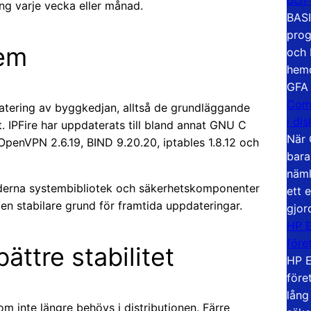
g varje vecka eller månad.
BASI
prog
em
och 
hemd
GFA
Com
atering av byggkedjan, alltså de grundläggande
i di
 IPFire har uppdaterats till bland annat GNU C
När 
 OpenVPN 2.6.19, BIND 9.20.20, iptables 1.8.12 och
bara
näml
Moderna systembibliotek och säkerhetskomponenter
ett 
en stabilare grund för framtida uppdateringar.
gjor
HP E
före
ättre stabilitet
HP E
före
lång
m inte längre behövs i distributionen. Färre