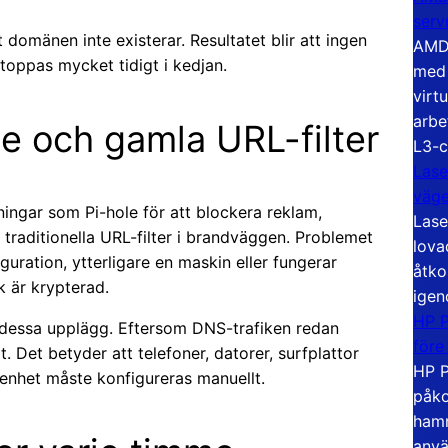
serv
 domänen inte existerar. Resultatet blir att ingen
AMD 
stoppas mycket tidigt i kedjan.
med 
virt
arbe
hole och gamla URL-filter
L3-c
Lase
väg
ingar som Pi-hole för att blockera reklam,
Lase
traditionella URL-filter i brandväggen. Problemet
lova
guration, ytterligare en maskin eller fungerar
åtko
k är krypterad.
igen
HP P
 dessa upplägg. Eftersom DNS-trafiken redan
före
. Det betyder att telefoner, datorer, surfplattor
HP P
 enhet måste konfigureras manuellt.
påko
hamn
anvä