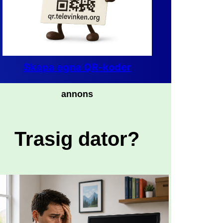
Skapa egna QR-koder
annons
Trasig dator?