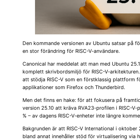
Den kommande versionen av Ubuntu satsar på för
en stor förändring för RISC-V-användare.
Canonical har meddelat att man med Ubuntu 25.10
komplett skrivbordsmiljö för RISC-V-arkitekturen.
att stödja RISC-V som en förstklassig plattform fö
applikationer som Firefox och Thunderbird.
Men det finns en hake: för att fokusera på fram
version 25.10 att kräva RVA23-profilen i RISC-V-p
% – av dagens RISC-V-enheter inte längre kommer
Bakgrunden är att RISC-V International i oktob
bland annat innehåller stöd för virtualisering vi