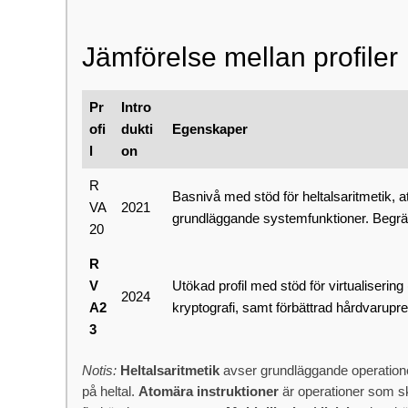
Jämförelse mellan profiler
Pr
Intro
ofi
dukti
Egenskaper
l
on
R
Basnivå med stöd för heltalsaritmetik, at
VA
2021
grundläggande systemfunktioner. Begrän
20
R
V
Utökad profil med stöd för virtualisering
2024
A2
kryptografi, samt förbättrad hårdvarupr
3
Notis:
Heltalsaritmetik
avser grundläggande operationer
på heltal.
Atomära instruktioner
är operationer som sk