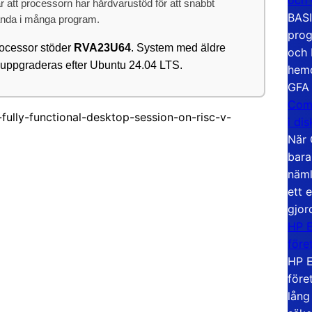
 att processorn har hårdvarustöd för att snabbt
BASI
standa i många program.
prog
rocessor stöder
RVA23U64
. System med äldre
och 
 uppgraderas efter Ubuntu 24.04 LTS.
hemd
GFA
Com
-fully-functional-desktop-session-on-risc-v-
i di
När 
bara
näml
ett 
gjor
HP E
före
HP E
före
lång