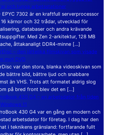
rar och tunga arbetsstationer
EPYC 7302 är en kraftfull serverprocessor
16 kärnor och 32 trådar, utvecklad för
ualisering, databaser och andra krävande
tsuppgifter. Med Zen 2-arkitektur, 128 MB
ache, åttakanaligt DDR4-minne […]
rDisc – den jättelika filmskivan som visade
en mot DVD
rDisc var den stora, blanka videoskivan som
de bättre bild, bättre ljud och snabbare
mst än VHS. Trots att formatet aldrig slog
om på bred front blev det en […]
roBook 430 G4 – en arbetsdator från tiden
 Windows 11
roBook 430 G4 var en gång en modern och
stad arbetsdator för företag. I dag har den
at i teknikens gränsland: fortfarande fullt
ndbar för kontorsarbete, men utan […]