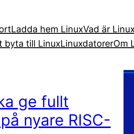
ort
Ladda hem Linux
Vad är Linu
t byta till Linux
Linuxdatorer
Om L
a ge fullt
 på nyare RISC-