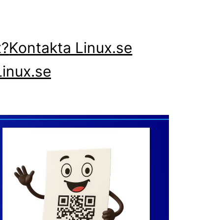
x?
Kontakta Linux.se
inux.se