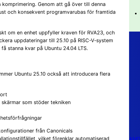
h komprimering. Genom att gå över till denna
ust och konsekvent programvarubas för framtida
kt om en enhet uppfyller kraven för RVA23, och
kera uppdateringar till 25.10 på RISC-V-system
 få stanna kvar på Ubuntu 24.04 LTS.
mmer Ubuntu 25.10 också att introducera flera
ort
på skärmar som stöder tekniken
ghetsförfrågningar
-konfigurationer från Canonicals
ationstillfället, vilket förenklar automatiserad
AMD 