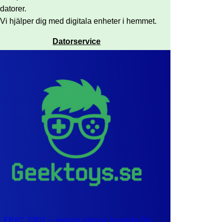
datorer.
Vi hjälper dig med digitala enheter i hemmet.
Datorservice
EPYC 7302 – sexton kärnor byggda för