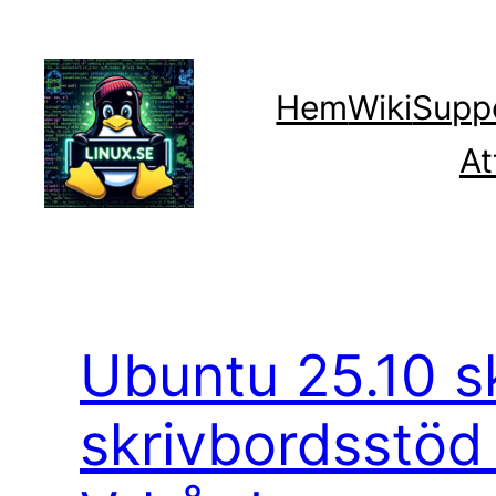
Hoppa
till
innehåll
Hem
Wiki
Supp
At
Ubuntu 25.10 sk
skrivbordsstöd