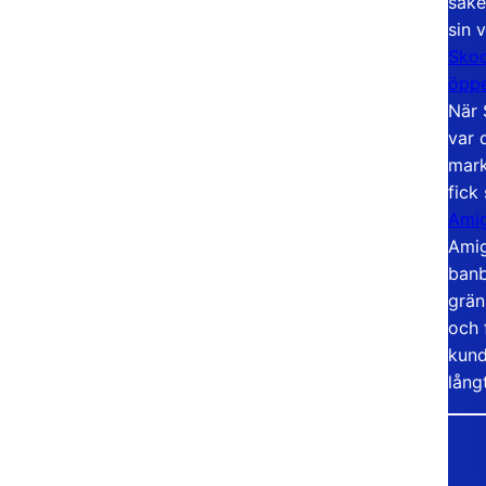
säke
sin 
Skoo
öppe
När 
var 
mark
fick
Amig
Amig
banb
grän
och 
kund
lång