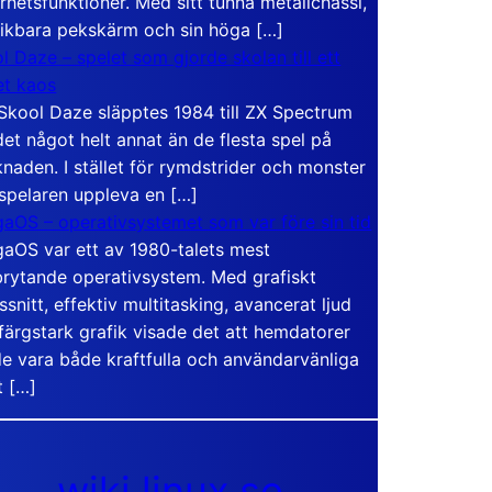
rhetsfunktioner. Med sitt tunna metallchassi,
vikbara pekskärm och sin höga […]
l Daze – spelet som gjorde skolan till ett
t kaos
Skool Daze släpptes 1984 till ZX Spectrum
det något helt annat än de flesta spel på
naden. I stället för rymdstrider och monster
 spelaren uppleva en […]
aOS – operativsystemet som var före sin tid
aOS var ett av 1980-talets mest
rytande operativsystem. Med grafiskt
ssnitt, effektiv multitasking, avancerat ljud
färgstark grafik visade det att hemdatorer
e vara både kraftfulla och användarvänliga
t […]
wiki.linux.se