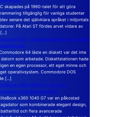
C skapades på 1960-talet för att göra
rammering tillgänglig för vanliga studenter
blev senare det självklara språket i miljontals
atorer. På Atari ST fördes arvet vidare av
 […]
modore DOS – operativsystemet som bodde
skettstationen
Commodore 64 läste en diskett var det inte
 datorn som arbetade. Diskettstationen hade
igen en egen processor, ett eget minne och
eget operativsystem. Commodore DOS
de […]
liteBook x360 1040 G7 – en lyxig
tagsdator med lång batteritid
liteBook x360 1040 G7 var en påkostad
tagsdator som kombinerade elegant design,
 batteritid och flera avancerade