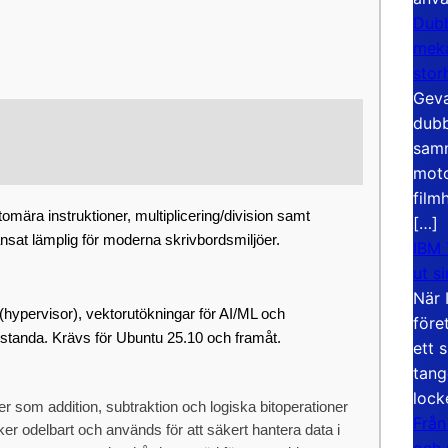
Dubb
meka
stor
Geva
dubb
samm
moto
film
omära instruktioner, multiplicering/division samt
[…]
sat lämplig för moderna skrivbordsmiljöer.
IBM 
ut s
När 
 (hypervisor), vektorutökningar för AI/ML och
före
estanda. Krävs för Ubuntu 25.10 och framåt.
ett 
tang
lock
 som addition, subtraktion och logiska bitoperationer
Från
er odelbart och används för att säkert hantera data i
och