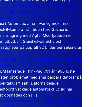
elåtta Kameran Gevaert Automatic – en
nisk filmkamera från 8 mm-filmens
hetstid
ert Automatic är en ovanlig mekanisk
el-8-kamera från tiden före Gevaerts
anslagning med Agfa. Med fjäderdriven
r, utbytbart Steinheil-objektiv och
hastigheter på upp till 32 bilder per sekund är
ThinkPad 701 – den lilla datorn som vecklade
ina vingar
IBM lanserade ThinkPad 701 år 1995 löste
taget problemet med små bärbara datorer på
spektakulärt sätt. Datorns delade
entbord vecklade automatiskt ut sig när
et öppnades och […]
 stordator till Atari ST – historien om BASIC
 GFA BASIC