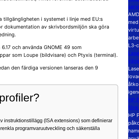
serv
AMD 
tillgängligheten i systemet i linje med EU:s
med 
 för dokumentation av skrivbordsmiljön ska göra
virt
edning.
arbe
L3-c
an 6.17 och använda GNOME 49 som
Lase
ppar som Loupe (bildvisare) och Ptyxis (terminal).
väg
dan den färdiga versionen lanseras den 9
Lase
lova
åtko
igen
rofiler?
HP P
före
HP P
 instruktionstillägg (ISA extensions) som definierar
påko
förenkla programvaruutveckling och säkerställa
hamn
anvä