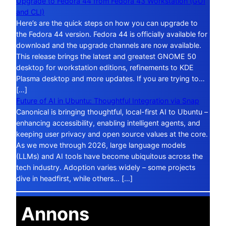
Upgrade to Fedora 44 from Fedora 43 Workstation (GUI
and CLI)
Here’s are the quick steps on how you can upgrade to
the Fedora 44 version. Fedora 44 is officially available for
download and the upgrade channels are now available.
This release brings the latest and greatest GNOME 50
desktop for workstation editions, refinements to KDE
Plasma desktop and more updates. If you are trying to…
[…]
Future of AI in Ubuntu: Thoughtful Integration via Snap
Canonical is bringing thoughtful, local-first AI to Ubuntu –
enhancing accessibility, enabling intelligent agents, and
keeping user privacy and open source values at the core.
As we move through 2026, large language models
(LLMs) and AI tools have become ubiquitous across the
tech industry. Adoption varies widely – some projects
dive in headfirst, while others… […]
Annons