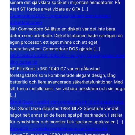
senare det självklara språket i miljontals hemdatorer. På
Atari ST fördes arvet vidare av GFA […]
Commodore DOS – operativsystemet som bodde i
diskettstationen
När Commodore 64 läste en diskett var det inte bara
datorn som arbetade. Diskettstationen hade nämligen en
egen processor, ett eget minne och ett eget
operativsystem. Commodore DOS gjorde […]
HP EliteBook x360 1040 G7 – en lyxig företagsdator med
lång batteritid
HP EliteBook x360 1040 G7 var en påkostad
företagsdator som kombinerade elegant design, lång
batteritid och flera avancerade säkerhetsfunktioner. Med
sitt tunna metallchassi, sin vikbara pekskärm och sin höga
[…]
Skool Daze – spelet som gjorde skolan till ett öppet kaos
När Skool Daze släpptes 1984 till ZX Spectrum var det
något helt annat än de flesta spel på marknaden. I stället
för rymdstrider och monster fick spelaren uppleva en […]
AmigaOS – operativsystemet som var före sin tid
AmigaOS var ett av 1980-talets mest banbrytande