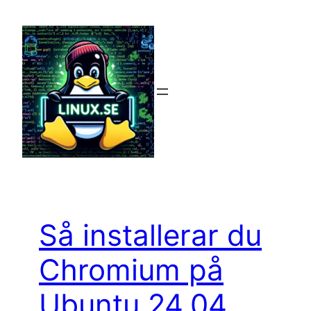
Hoppa
till
innehåll
Så installerar du
Chromium på
Ubuntu 24.04