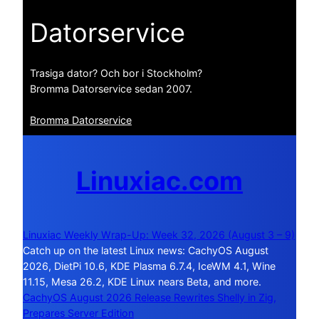
Datorservice
Trasiga dator? Och bor i Stockholm?
Bromma Datorservice sedan 2007.
Bromma Datorservice
Linuxiac.com
Linuxiac Weekly Wrap-Up: Week 32, 2026 (August 3 – 9)
Catch up on the latest Linux news: CachyOS August
2026, DietPi 10.6, KDE Plasma 6.7.4, IceWM 4.1, Wine
11.15, Mesa 26.2, KDE Linux nears Beta, and more.
CachyOS August 2026 Release Rewrites Shelly in Zig,
Prepares Server Edition