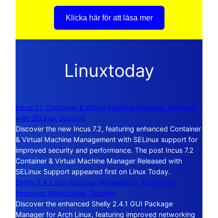
Klicka här för att läsa mer
Linuxtoday
Incus 7.2 Container & Virtual Machine Manager Released
with SELinux Support
Discover the new Incus 7.2, featuring enhanced Container
& Virtual Machine Management with SELinux support for
improved security and performance. The post Incus 7.2
Container & Virtual Machine Manager Released with
SELinux Support appeared first on Linux Today.
Shelly 2.4.1 GUI Package Manager for Arch Linux
Improves Networking, Security
Discover the enhanced Shelly 2.4.1 GUI Package
Manager for Arch Linux, featuring improved networking