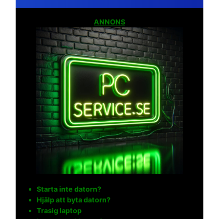
ANNONS
Starta inte datorn?
Hjälp att byta datorn?
Trasig laptop