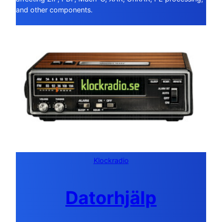
and other components.
Klockradio
Datorhjälp