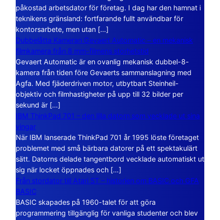
påkostad arbetsdator för företag. I dag har den hamnat i
teknikens gränsland: fortfarande fullt användbar för
kontorsarbete, men utan […]
Dubbelåtta Kameran Gevaert Automatic – en mekanisk
filmkamera från 8 mm-filmens storhetstid
Gevaert Automatic är en ovanlig mekanisk dubbel-8-
kamera från tiden före Gevaerts sammanslagning med
Agfa. Med fjäderdriven motor, utbytbart Steinheil-
objektiv och filmhastigheter på upp till 32 bilder per
sekund är […]
IBM ThinkPad 701 – den lilla datorn som vecklade ut sina
vingar
När IBM lanserade ThinkPad 701 år 1995 löste företaget
problemet med små bärbara datorer på ett spektakulärt
sätt. Datorns delade tangentbord vecklade automatiskt ut
sig när locket öppnades och […]
Från stordator till Atari ST – historien om BASIC och GFA
BASIC
BASIC skapades på 1960-talet för att göra
programmering tillgänglig för vanliga studenter och blev