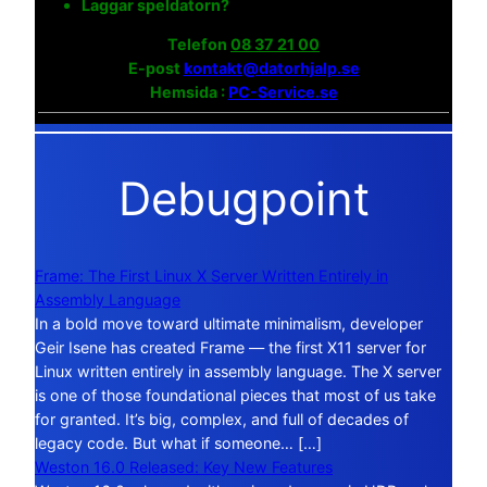
Laggar speldatorn?
Telefon
08 37 21 00
E-post
kontakt@datorhjalp.se
Hemsida :
PC-Service.se
Debugpoint
Frame: The First Linux X Server Written Entirely in
Assembly Language
In a bold move toward ultimate minimalism, developer
Geir Isene has created Frame — the first X11 server for
Linux written entirely in assembly language. The X server
is one of those foundational pieces that most of us take
for granted. It’s big, complex, and full of decades of
legacy code. But what if someone… […]
Weston 16.0 Released: Key New Features