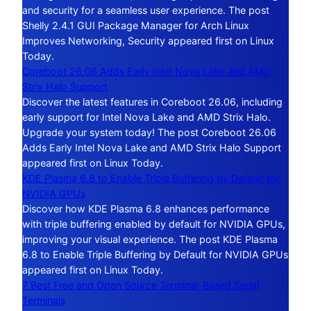
and security for a seamless user experience. The post
Shelly 2.4.1 GUI Package Manager for Arch Linux
Improves Networking, Security appeared first on Linux
Today.
Coreboot 26.06 Adds Early Intel Nova Lake and AMD
Strix Halo Support
Discover the latest features in Coreboot 26.06, including
early support for Intel Nova Lake and AMD Strix Halo.
Upgrade your system today! The post Coreboot 26.06
Adds Early Intel Nova Lake and AMD Strix Halo Support
appeared first on Linux Today.
KDE Plasma 6.8 to Enable Triple Buffering by Default for
NVIDIA GPUs
Discover how KDE Plasma 6.8 enhances performance
with triple buffering enabled by default for NVIDIA GPUs,
improving your visual experience. The post KDE Plasma
6.8 to Enable Triple Buffering by Default for NVIDIA GPUs
appeared first on Linux Today.
7 Best Free and Open Source Terminal-Based Serial
Terminals