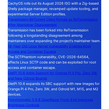
CachyOS rolls out its August 2026 ISO with a Zig-based
Shelly package manager, revamped update tooling, and
experimental Server Edition profiles.
Transmission BitTorrent Client Forked as ReTransmission
After Maintainer Disagreement
Transmission has been forked into ReTransmission
following a longstanding disagreement among
maintainers over expanding the project’s maintainer team.
18-Year-Old Linux Kernel Vulnerability Enables Root
Access and Container Escape
The SCTPhantom vulnerability, CVE-2026-64564,
affects Linux SCTP code and can be exploited for root
access and container escape.
DietPi 10.6 Adds Support for Orange Pi 4 Pro, Zero 3W,
and New Odroid Boards
DietPi 10.6 expands its SBC support with new images for
Orange Pi 4 Pro, Zero 3W, and Odroid M1, M1S, and M2
devices.
Polychromatic 0.9.8 OpenRazer Front-End Improves
Brightness Controls