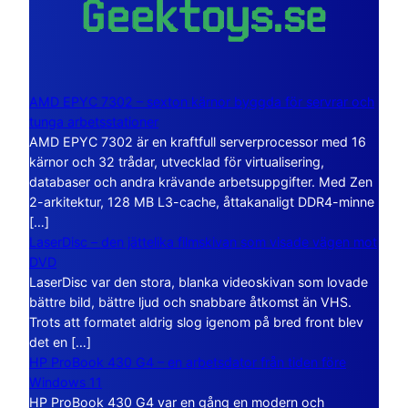
AMD EPYC 7302 – sexton kärnor byggda för servrar och
tunga arbetsstationer
AMD EPYC 7302 är en kraftfull serverprocessor med 16
kärnor och 32 trådar, utvecklad för virtualisering,
databaser och andra krävande arbetsuppgifter. Med Zen
2-arkitektur, 128 MB L3-cache, åttakanaligt DDR4-minne
[…]
LaserDisc – den jättelika filmskivan som visade vägen mot
DVD
LaserDisc var den stora, blanka videoskivan som lovade
bättre bild, bättre ljud och snabbare åtkomst än VHS.
Trots att formatet aldrig slog igenom på bred front blev
det en […]
HP ProBook 430 G4 – en arbetsdator från tiden före
Windows 11
HP ProBook 430 G4 var en gång en modern och