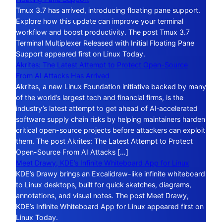
Tmux 3.7 has arrived, introducing floating pane support.
Explore how this update can improve your terminal
workflow and boost productivity. The post Tmux 3.7
Terminal Multiplexer Released with Initial Floating Pane
Support appeared first on Linux Today.
Akrites: The Latest Attempt to Protect Open-Source
From AI Attacks Has Arrived
Akrites, a new Linux Foundation initiative backed by many
of the world’s largest tech and financial firms, is the
industry’s latest attempt to get ahead of AI‑accelerated
software supply chain risks by helping maintainers harden
critical open-source projects before attackers can exploit
them. The post Akrites: The Latest Attempt to Protect
Open-Source From AI Attacks […]
Meet Drawy, KDE’s Infinite Whiteboard App for Linux
KDE’s Drawy brings an Excalidraw-like infinite whiteboard
to Linux desktops, built for quick sketches, diagrams,
annotations, and visual notes. The post Meet Drawy,
KDE’s Infinite Whiteboard App for Linux appeared first on
Linux Today.