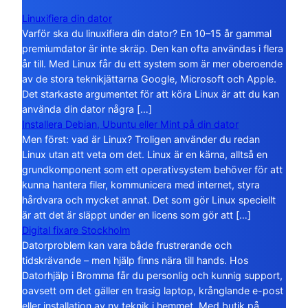
Linuxifiera din dator
Varför ska du linuxifiera din dator? En 10–15 år gammal
premiumdator är inte skräp. Den kan ofta användas i flera
år till. Med Linux får du ett system som är mer oberoende
av de stora teknikjättarna Google, Microsoft och Apple.
Det starkaste argumentet för att köra Linux är att du kan
använda din dator några […]
Installera Debian, Ubuntu eller Mint på din dator
Men först: vad är Linux? Troligen använder du redan
Linux utan att veta om det. Linux är en kärna, alltså en
grundkomponent som ett operativsystem behöver för att
kunna hantera filer, kommunicera med internet, styra
hårdvara och mycket annat. Det som gör Linux speciellt
är att det är släppt under en licens som gör att […]
Digital fixare Stockholm
Datorproblem kan vara både frustrerande och
tidskrävande – men hjälp finns nära till hands. Hos
Datorhjälp i Bromma får du personlig och kunnig support,
oavsett om det gäller en trasig laptop, krånglande e-post
eller installation av ny teknik i hemmet. Med butik på