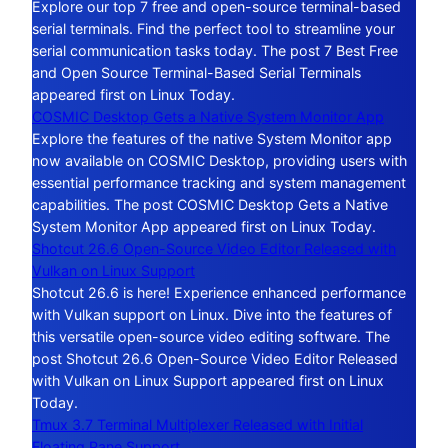
Explore our top 7 free and open-source terminal-based
serial terminals. Find the perfect tool to streamline your
serial communication tasks today. The post 7 Best Free
and Open Source Terminal-Based Serial Terminals
appeared first on Linux Today.
COSMIC Desktop Gets a Native System Monitor App
Explore the features of the native System Monitor app
now available on COSMIC Desktop, providing users with
essential performance tracking and system management
capabilities. The post COSMIC Desktop Gets a Native
System Monitor App appeared first on Linux Today.
Shotcut 26.6 Open-Source Video Editor Released with
Vulkan on Linux Support
Shotcut 26.6 is here! Experience enhanced performance
with Vulkan support on Linux. Dive into the features of
this versatile open-source video editing software. The
post Shotcut 26.6 Open-Source Video Editor Released
with Vulkan on Linux Support appeared first on Linux
Today.
Tmux 3.7 Terminal Multiplexer Released with Initial
Floating Pane Support