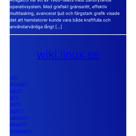
operativsystem. Med grafiskt gränssnitt, effektiv
multitasking, avancerat ljud och färgstark grafik visade
det att hemdatorer kunde vara både kraftfulla och
användarvänliga långt […]
wiki.linux.se
nl(1)
nohup(1)
pon(1)
ld(1)
nm(1)
ndiff(1)
gstack(1)
pmap(1)
hugetop(1)