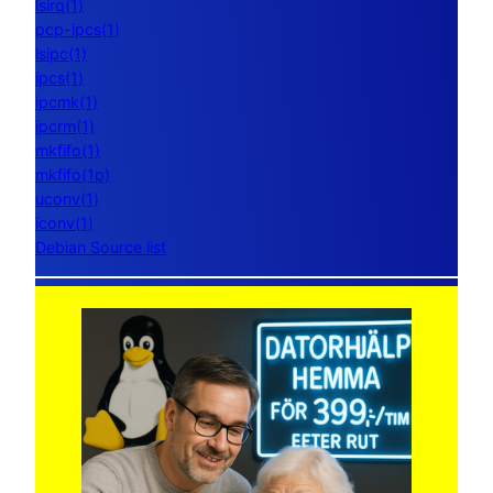
lsirq(1)
pcp-ipcs(1)
lsipc(1)
ipcs(1)
ipcmk(1)
ipcrm(1)
mkfifo(1)
mkfifo(1p)
uconv(1)
iconv(1)
Debian Source list