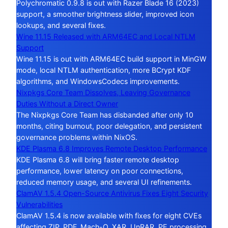
Polychromatic 0.9.8 is out with Razer Blade 16 (2023)
support, a smoother brightness slider, improved icon
lookups, and several fixes.
Wine 11.15 Released with ARM64EC and Local NTLM
Support
Wine 11.15 is out with ARM64EC build support in MinGW
mode, local NTLM authentication, more BCrypt KDF
algorithms, and WindowsCodecs improvements.
Nixpkgs Core Team Dissolves, Leaving Governance
Duties Without a Direct Owner
The Nixpkgs Core Team has disbanded after only 10
months, citing burnout, poor delegation, and persistent
governance problems within NixOS.
KDE Plasma 6.8 Improves Remote Desktop Performance
KDE Plasma 6.8 will bring faster remote desktop
performance, lower latency on poor connections,
reduced memory usage, and several UI refinements.
ClamAV 1.5.4 Open-Source Antivirus Fixes Eight Security
Vulnerabilities
ClamAV 1.5.4 is now available with fixes for eight CVEs
affecting ZIP, PDF, Mach-O, XAR, UnRAR, PE processing,