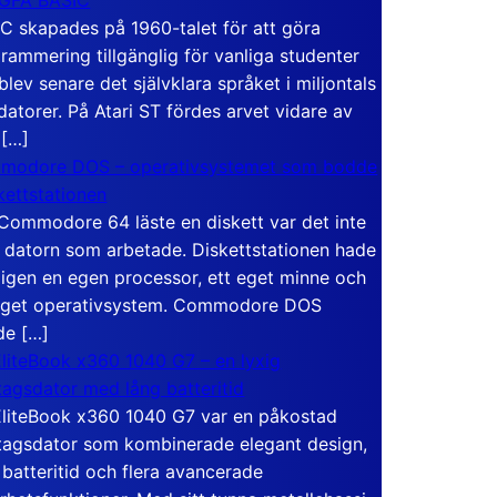
C skapades på 1960-talet för att göra
rammering tillgänglig för vanliga studenter
blev senare det självklara språket i miljontals
atorer. På Atari ST fördes arvet vidare av
 […]
modore DOS – operativsystemet som bodde
skettstationen
Commodore 64 läste en diskett var det inte
 datorn som arbetade. Diskettstationen hade
igen en egen processor, ett eget minne och
eget operativsystem. Commodore DOS
de […]
liteBook x360 1040 G7 – en lyxig
tagsdator med lång batteritid
liteBook x360 1040 G7 var en påkostad
tagsdator som kombinerade elegant design,
 batteritid och flera avancerade