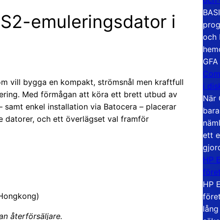
BASI
PS2-emuleringsdator i
prog
och 
hemd
GFA
Com
om vill bygga en kompakt, strömsnål men kraftfull
i di
ering. Med förmågan att köra ett brett utbud av
När 
 samt enkel installation via Batocera – placerar
bara
re datorer, och ett överlägset val framför
näml
ett 
gjor
HP E
före
HP E
. Hongkong)
före
lång
an återförsäljare.