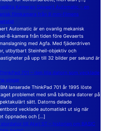
elåtta Kameran Gevaert Automatic – en
nisk filmkamera från 8 mm-filmens
hetstid
ert Automatic är en ovanlig mekanisk
el-8-kamera från tiden före Gevaerts
anslagning med Agfa. Med fjäderdriven
r, utbytbart Steinheil-objektiv och
hastigheter på upp till 32 bilder per sekund är
ThinkPad 701 – den lilla datorn som vecklade
ina vingar
IBM lanserade ThinkPad 701 år 1995 löste
taget problemet med små bärbara datorer på
spektakulärt sätt. Datorns delade
entbord vecklade automatiskt ut sig när
et öppnades och […]
 stordator till Atari ST – historien om BASIC
 GFA BASIC