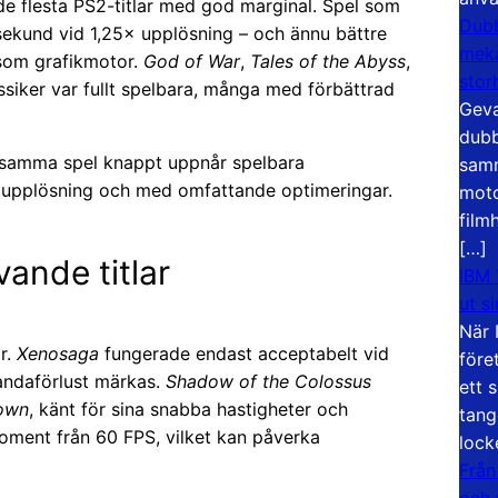
 de flesta PS2-titlar med god marginal. Spel som
Dubb
 sekund vid 1,25× upplösning – och ännu bättre
meka
 som grafikmotor.
God of War
,
Tales of the Abyss
,
stor
ssiker var fullt spelbara, många med förbättrad
Geva
dubb
där samma spel knappt uppnår spelbara
samm
d upplösning och med omfattande optimeringar.
moto
film
[…]
ande titlar
IBM 
ut s
När 
r.
Xenosaga
fungerade endast acceptabelt vid
före
tandaförlust märkas.
Shadow of the Colossus
ett 
down
, känt för sina snabba hastigheter och
tang
moment från 60 FPS, vilket kan påverka
lock
Från
och