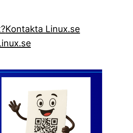
x?
Kontakta Linux.se
inux.se