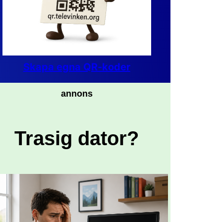
Skapa egna QR-koder
annons
Trasig dator?