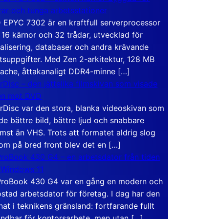
rar och tunga arbetsstationer
EPYC 7302 är en kraftfull serverprocessor
16 kärnor och 32 trådar, utvecklad för
ualisering, databaser och andra krävande
tsuppgifter. Med Zen 2-arkitektur, 128 MB
ache, åttakanaligt DDR4-minne […]
rDisc – den jättelika filmskivan som visade
en mot DVD
rDisc var den stora, blanka videoskivan som
de bättre bild, bättre ljud och snabbare
mst än VHS. Trots att formatet aldrig slog
om på bred front blev det en […]
roBook 430 G4 – en arbetsdator från tiden
 Windows 11
roBook 430 G4 var en gång en modern och
stad arbetsdator för företag. I dag har den
at i teknikens gränsland: fortfarande fullt
ndbar för kontorsarbete, men utan […]