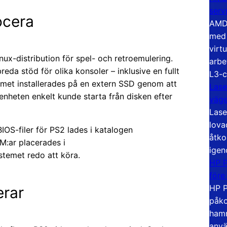
serv
ocera
AMD 
med 
virt
nux-distribution för spel- och retroemulering.
arbe
reda stöd för olika konsoler – inklusive en fullt
L3-c
met installerades på en extern SSD genom att
Lase
å enheten enkelt kunde starta från disken efter
väg
Lase
lova
IOS-filer för PS2 lades i katalogen
åtko
M:ar placerades i
igen
ystemet redo att köra.
HP P
före
HP P
rar
påko
hamn
anvä