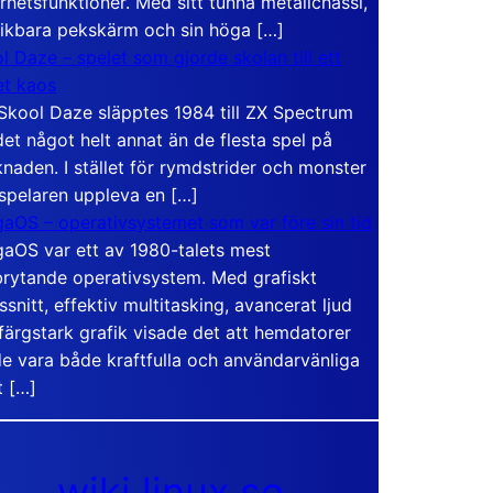
rhetsfunktioner. Med sitt tunna metallchassi,
vikbara pekskärm och sin höga […]
l Daze – spelet som gjorde skolan till ett
t kaos
Skool Daze släpptes 1984 till ZX Spectrum
det något helt annat än de flesta spel på
naden. I stället för rymdstrider och monster
 spelaren uppleva en […]
aOS – operativsystemet som var före sin tid
aOS var ett av 1980-talets mest
rytande operativsystem. Med grafiskt
ssnitt, effektiv multitasking, avancerat ljud
färgstark grafik visade det att hemdatorer
e vara både kraftfulla och användarvänliga
t […]
wiki.linux.se