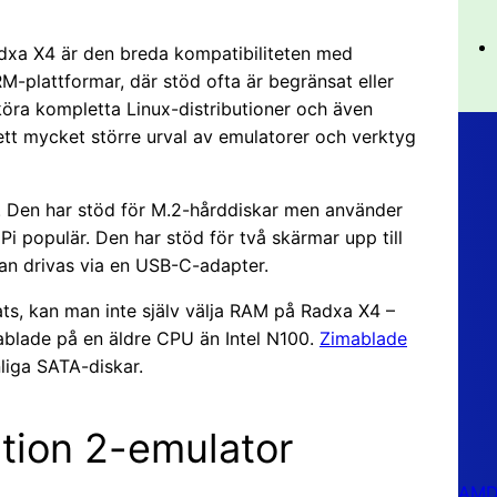
xa X4 är den breda kompatibiliteten med
RM-plattformar, där stöd ofta är begränsat eller
köra kompletta Linux-distributioner och även
tt mycket större urval av emulatorer och verktyg
5. Den har stöd för M.2-hårddiskar men använder
 populär. Den har stöd för två skärmar upp till
an drivas via en USB-C-adapter.
tats, kan man inte själv välja RAM på Radxa X4 –
ablade på en äldre CPU än Intel N100.
Zimablade
liga SATA-diskar.
tion 2-emulator
AMD 