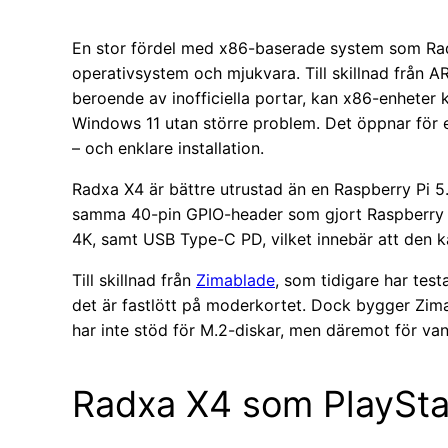
En stor fördel med x86-baserade system som Rad
operativsystem och mjukvara. Till skillnad från A
beroende av inofficiella portar, kan x86-enheter 
Windows 11 utan större problem. Det öppnar för e
– och enklare installation.
Radxa X4 är bättre utrustad än en Raspberry Pi 
samma 40-pin GPIO-header som gjort Raspberry Pi
4K, samt USB Type-C PD, vilket innebär att den k
Till skillnad från
Zimablade
, som tidigare har tes
det är fastlött på moderkortet. Dock bygger Zim
har inte stöd för M.2-diskar, men däremot för van
Radxa X4 som PlaySta