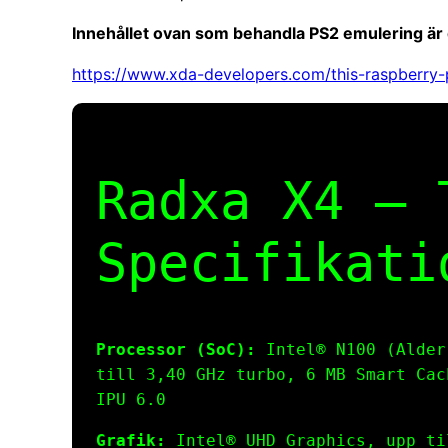
Innehållet ovan som behandla PS2 emulering är
https://www.xda-developers.com/this-raspberry-p
Radxa X4 – 
Specifikati
Processor (SoC):
Intel® N100 (Alder
till 3,40 GHz turbo, 6 MB Smart Cac
IPU 6.0
Grafik:
Intel® UHD Graphics, upp ti