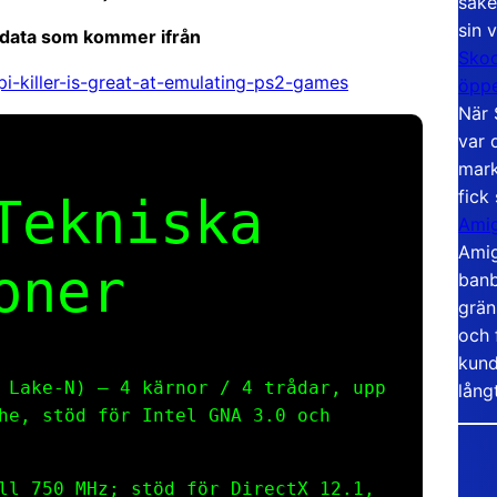
säke
sin 
 data som kommer ifrån
Skoo
i-killer-is-great-at-emulating-ps2-games
öppe
När 
var 
mark
fick
Tekniska
Amig
Amig
oner
banb
grän
och 
kund
 Lake-N) – 4 kärnor / 4 trådar, upp
lång
he, stöd för Intel GNA 3.0 och
ll 750 MHz; stöd för DirectX 12.1,