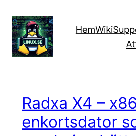
Hoppa
till
innehåll
Hem
Wiki
Supp
At
Radxa X4 – x8
enkortsdator s