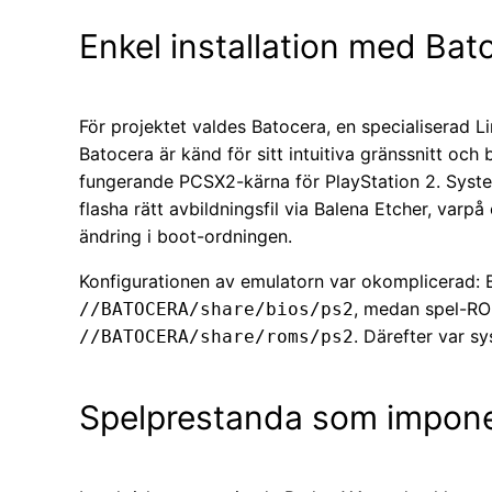
Enkel installation med Bat
För projektet valdes Batocera, en specialiserad Li
Batocera är känd för sitt intuitiva gränssnitt och b
fungerande PCSX2-kärna för PlayStation 2. Syste
flasha rätt avbildningsfil via Balena Etcher, varp
ändring i boot-ordningen.
Konfigurationen av emulatorn var okomplicerad: B
, medan spel-RO
//BATOCERA/share/bios/ps2
. Därefter var s
//BATOCERA/share/roms/ps2
Spelprestanda som impone