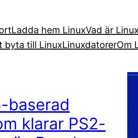
ort
Ladda hem Linux
Vad är Linu
t byta till Linux
Linuxdatorer
Om L
6-baserad
om klarar PS2-