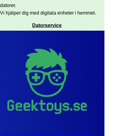
datorer.
Vi hjälper dig med digitala enheter i hemmet.
Datorservice
EPYC 7302 – sexton kärnor byggda för