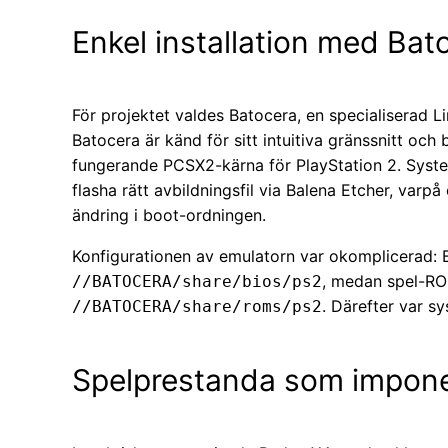
Enkel installation med Bat
För projektet valdes Batocera, en specialiserad Li
Batocera är känd för sitt intuitiva gränssnitt och b
fungerande PCSX2-kärna för PlayStation 2. Syste
flasha rätt avbildningsfil via Balena Etcher, varp
ändring i boot-ordningen.
Konfigurationen av emulatorn var okomplicerad: B
, medan spel-RO
//BATOCERA/share/bios/ps2
. Därefter var s
//BATOCERA/share/roms/ps2
Spelprestanda som impone