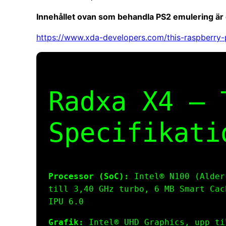
Innehållet ovan som behandla PS2 emulering är
https://www.xda-developers.com/this-raspberry-p
Radxa X4 – 
Specifikati
Processor (SoC):
Intel® N100 (Alder
till 3,40 GHz turbo, 6 MB Smart Cac
IPU 6.0
Grafik:
Intel® UHD Graphics, upp ti