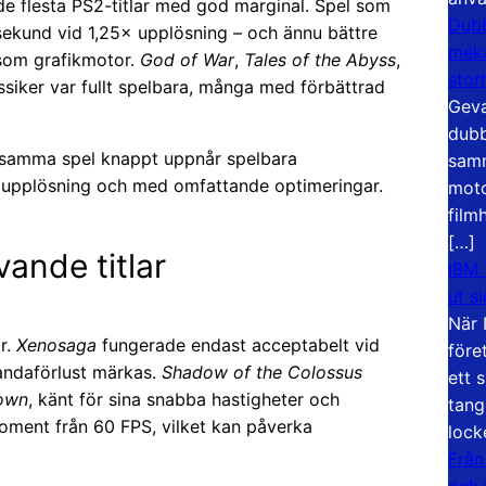
 de flesta PS2-titlar med god marginal. Spel som
Dubb
 sekund vid 1,25× upplösning – och ännu bättre
meka
 som grafikmotor.
God of War
,
Tales of the Abyss
,
stor
ssiker var fullt spelbara, många med förbättrad
Geva
dubb
där samma spel knappt uppnår spelbara
samm
d upplösning och med omfattande optimeringar.
moto
film
[…]
ande titlar
IBM 
ut s
När 
r.
Xenosaga
fungerade endast acceptabelt vid
före
tandaförlust märkas.
Shadow of the Colossus
ett 
down
, känt för sina snabba hastigheter och
tang
moment från 60 FPS, vilket kan påverka
lock
Från
och