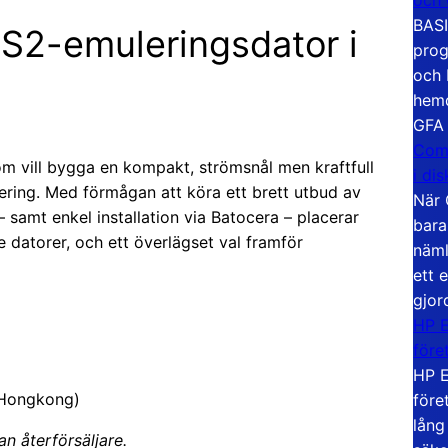
BASI
PS2-emuleringsdator i
prog
och 
hemd
GFA
Com
om vill bygga en kompakt, strömsnål men kraftfull
i di
ering. Med förmågan att köra ett brett utbud av
När 
 samt enkel installation via Batocera – placerar
bara
re datorer, och ett överlägset val framför
näml
ett 
gjor
HP E
före
HP E
. Hongkong)
före
lång
an återförsäljare.