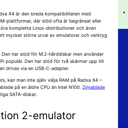
xa X4 är den breda kompatibiliteten med
RM-plattformar, där stöd ofta är begränsat eller
köra kompletta Linux-distributioner och även
tt mycket större urval av emulatorer och verktyg
5. Den har stöd för M.2-hårddiskar men använder
 populär. Den har stöd för två skärmar upp till
an drivas via en USB-C-adapter.
tats, kan man inte själv välja RAM på Radxa X4 –
ablade på en äldre CPU än Intel N100.
Zimablade
liga SATA-diskar.
tion 2-emulator
AMD 