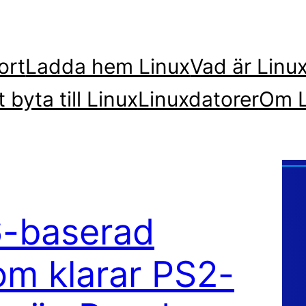
ort
Ladda hem Linux
Vad är Linu
t byta till Linux
Linuxdatorer
Om L
6-baserad
om klarar PS2-