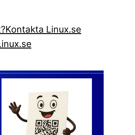
x?
Kontakta Linux.se
inux.se