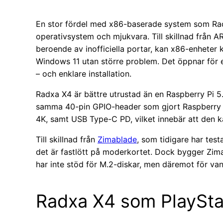
En stor fördel med x86-baserade system som Rad
operativsystem och mjukvara. Till skillnad från A
beroende av inofficiella portar, kan x86-enheter 
Windows 11 utan större problem. Det öppnar för e
– och enklare installation.
Radxa X4 är bättre utrustad än en Raspberry Pi 
samma 40-pin GPIO-header som gjort Raspberry Pi
4K, samt USB Type-C PD, vilket innebär att den k
Till skillnad från
Zimablade
, som tidigare har tes
det är fastlött på moderkortet. Dock bygger Zim
har inte stöd för M.2-diskar, men däremot för van
Radxa X4 som PlaySta