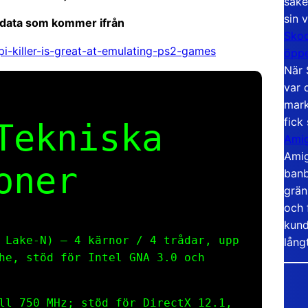
säke
sin 
 data som kommer ifrån
Skoo
i-killer-is-great-at-emulating-ps2-games
öppe
När 
var 
mark
fick
Tekniska
Amig
Amig
oner
banb
grän
och 
kund
 Lake-N) – 4 kärnor / 4 trådar, upp
lång
he, stöd för Intel GNA 3.0 och
ll 750 MHz; stöd för DirectX 12.1,