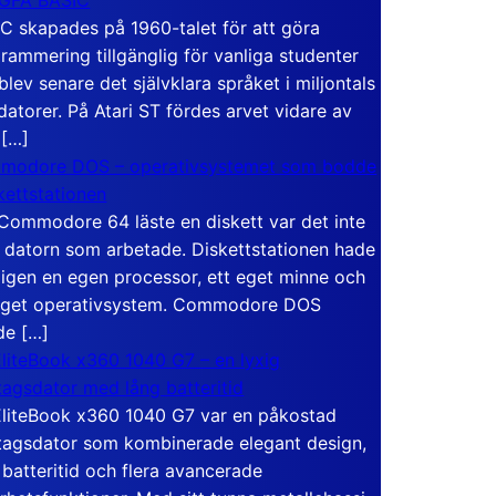
C skapades på 1960-talet för att göra
rammering tillgänglig för vanliga studenter
blev senare det självklara språket i miljontals
atorer. På Atari ST fördes arvet vidare av
 […]
modore DOS – operativsystemet som bodde
skettstationen
Commodore 64 läste en diskett var det inte
 datorn som arbetade. Diskettstationen hade
igen en egen processor, ett eget minne och
eget operativsystem. Commodore DOS
de […]
liteBook x360 1040 G7 – en lyxig
tagsdator med lång batteritid
liteBook x360 1040 G7 var en påkostad
tagsdator som kombinerade elegant design,
 batteritid och flera avancerade