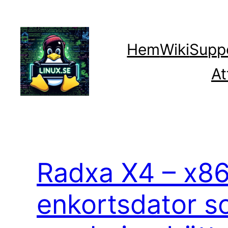
Hoppa
till
innehåll
Hem
Wiki
Supp
At
Radxa X4 – x8
enkortsdator s