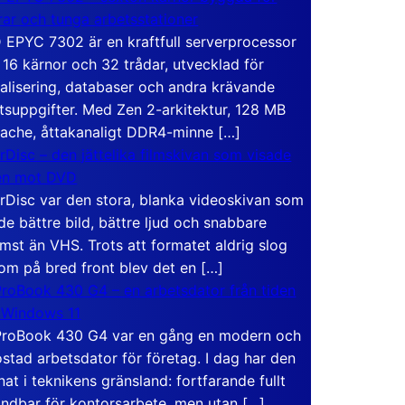
rar och tunga arbetsstationer
EPYC 7302 är en kraftfull serverprocessor
16 kärnor och 32 trådar, utvecklad för
ualisering, databaser och andra krävande
tsuppgifter. Med Zen 2-arkitektur, 128 MB
ache, åttakanaligt DDR4-minne […]
rDisc – den jättelika filmskivan som visade
en mot DVD
rDisc var den stora, blanka videoskivan som
de bättre bild, bättre ljud och snabbare
mst än VHS. Trots att formatet aldrig slog
om på bred front blev det en […]
roBook 430 G4 – en arbetsdator från tiden
 Windows 11
roBook 430 G4 var en gång en modern och
stad arbetsdator för företag. I dag har den
at i teknikens gränsland: fortfarande fullt
ndbar för kontorsarbete, men utan […]