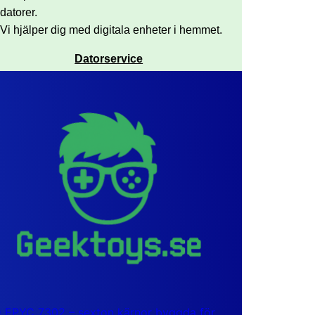
datorer.
Vi hjälper dig med digitala enheter i hemmet.
Datorservice
EPYC 7302 – sexton kärnor byggda för