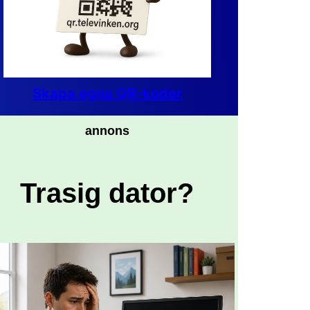
Skapa egna QR-koder
annons
Trasig dator?