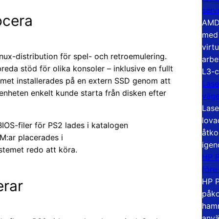
serv
ocera
AMD 
med 
virt
nux-distribution för spel- och retroemulering.
arbe
reda stöd för olika konsoler – inklusive en fullt
L3-c
met installerades på en extern SSD genom att
Lase
å enheten enkelt kunde starta från disken efter
väg
Lase
lova
IOS-filer för PS2 lades i katalogen
åtko
M:ar placerades i
igen
ystemet redo att köra.
HP P
före
HP P
rar
påko
hamn
anvä