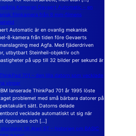
elåtta Kameran Gevaert Automatic – en
nisk filmkamera från 8 mm-filmens
hetstid
ert Automatic är en ovanlig mekanisk
el-8-kamera från tiden före Gevaerts
anslagning med Agfa. Med fjäderdriven
r, utbytbart Steinheil-objektiv och
hastigheter på upp till 32 bilder per sekund är
ThinkPad 701 – den lilla datorn som vecklade
ina vingar
IBM lanserade ThinkPad 701 år 1995 löste
taget problemet med små bärbara datorer på
spektakulärt sätt. Datorns delade
entbord vecklade automatiskt ut sig när
et öppnades och […]
 stordator till Atari ST – historien om BASIC
 GFA BASIC