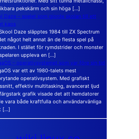
rhetsfunktioner. Med sitt tunna metallchassi,
vikbara pekskärm och sin höga […]
l Daze – spelet som gjorde skolan till ett
t kaos
Skool Daze släpptes 1984 till ZX Spectrum
det något helt annat än de flesta spel på
naden. I stället för rymdstrider och monster
 spelaren uppleva en […]
aOS – operativsystemet som var före sin tid
aOS var ett av 1980-talets mest
rytande operativsystem. Med grafiskt
ssnitt, effektiv multitasking, avancerat ljud
färgstark grafik visade det att hemdatorer
e vara både kraftfulla och användarvänliga
t […]
wiki.linux.se