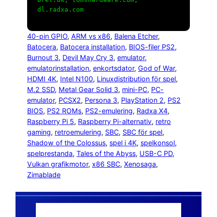
dl.radxa.com
40-pin GPIO
, 
ARM vs x86
, 
Balena Etcher
, 
Batocera
, 
Batocera installation
, 
BIOS-filer PS2
, 
Burnout 3
, 
Devil May Cry 3
, 
emulator
, 
emulatorinstallation
, 
enkortsdator
, 
God of War
, 
HDMI 4K
, 
Intel N100
, 
Linuxdistribution för spel
, 
M.2 SSD
, 
Metal Gear Solid 3
, 
mini-PC
, 
PC-
emulator
, 
PCSX2
, 
Persona 3
, 
PlayStation 2
, 
PS2
BIOS
, 
PS2 ROMs
, 
PS2-emulering
, 
Radxa X4
, 
Raspberry Pi 5
, 
Raspberry Pi-alternativ
, 
retro
gaming
, 
retroemulering
, 
SBC
, 
SBC för spel
, 
Shadow of the Colossus
, 
spel i 4K
, 
spelkonsol
, 
spelprestanda
, 
Tales of the Abyss
, 
USB-C PD
, 
Vulkan grafikmotor
, 
x86 SBC
, 
Xenosaga
, 
Zimablade