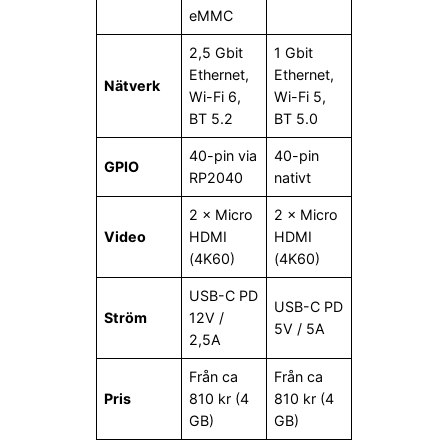
eMMC
2,5 Gbit
1 Gbit
Ethernet,
Ethernet,
Nätverk
Wi-Fi 6,
Wi-Fi 5,
BT 5.2
BT 5.0
40-pin via
40-pin
GPIO
RP2040
nativt
2 × Micro
2 × Micro
Video
HDMI
HDMI
(4K60)
(4K60)
USB-C PD
USB-C PD
Ström
12V /
5V / 5A
2,5A
Från ca
Från ca
Pris
810 kr (4
810 kr (4
GB)
GB)