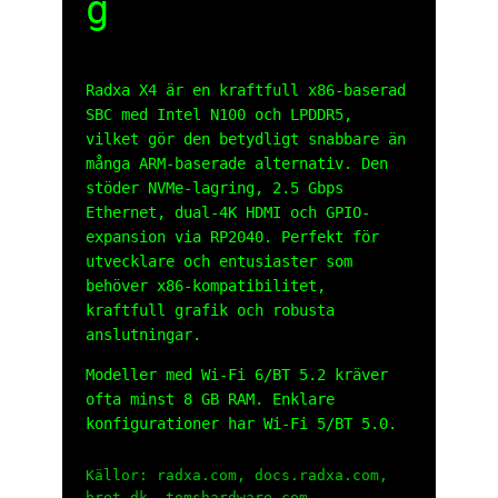
g
Radxa X4 är en kraftfull x86-baserad
SBC med Intel N100 och LPDDR5,
vilket gör den betydligt snabbare än
många ARM‑baserade alternativ. Den
stöder NVMe-lagring, 2.5 Gbps
Ethernet, dual‑4K HDMI och GPIO-
expansion via RP2040. Perfekt för
utvecklare och entusiaster som
behöver x86-kompatibilitet,
kraftfull grafik och robusta
anslutningar.
Modeller med Wi‑Fi 6/BT 5.2 kräver
ofta minst 8 GB RAM. Enklare
konfigurationer har Wi‑Fi 5/BT 5.0.
Källor: radxa.com, docs.radxa.com,
bret.dk, tomshardware.com,