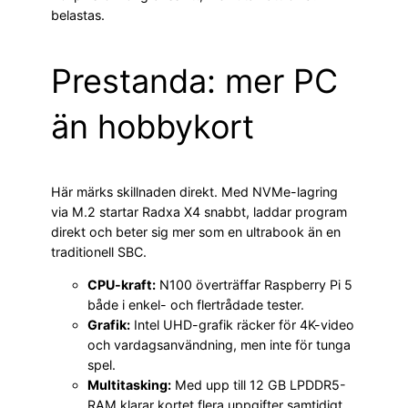
belastas.
Prestanda: mer PC
än hobbykort
Här märks skillnaden direkt. Med NVMe-lagring
via M.2 startar Radxa X4 snabbt, laddar program
direkt och beter sig mer som en ultrabook än en
traditionell SBC.
CPU-kraft:
N100 överträffar Raspberry Pi 5
både i enkel- och flertrådade tester.
Grafik:
Intel UHD-grafik räcker för 4K-video
och vardagsanvändning, men inte för tunga
spel.
Multitasking:
Med upp till 12 GB LPDDR5-
RAM klarar kortet flera uppgifter samtidigt