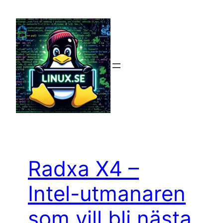
Hoppa
till
innehåll
Radxa X4 –
Intel-utmanaren
som vill bli nästa