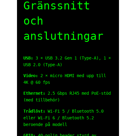
Gränssnitt
och
anslutningar
USB:
3 × USB 3.2 Gen 1 (Type‑A), 1 ×
USB 2.0 (Type‑A)
Video:
2 × micro HDMI med upp till
4K @ 60 fps
Ethernet:
2.5 Gbps RJ45 med PoE-stöd
(med tillbehör)
Trådlöst:
Wi‑Fi 5 / Bluetooth 5.0
eller Wi‑Fi 6 / Bluetooth 5.2
beroende på modell
GPIO:
40-polig header styrd av