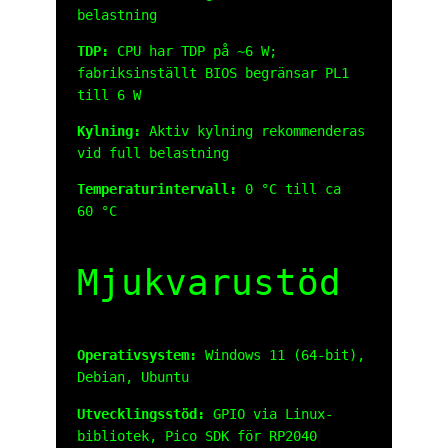
belastning
TDP:
CPU har TDP på ~6 W;
fabriksinställt BIOS begränsar PL1
till 6 W
Kylning:
Aktiv kylning rekommenderas
vid full belastning
Temperaturintervall:
0 °C till ca
60 °C
Mjukvarustöd
Operativsystem:
Windows 11 (64-bit),
Debian, Ubuntu
Utvecklingsstöd:
GPIO via Linux-
bibliotek, Pico SDK för RP2040