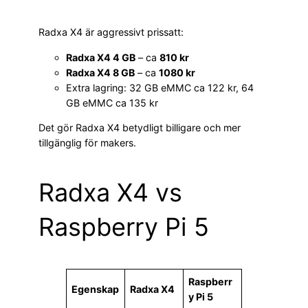
Radxa X4 är aggressivt prissatt:
Radxa X4 4 GB
– ca
810 kr
Radxa X4 8 GB
– ca
1080 kr
Extra lagring: 32 GB eMMC ca 122 kr, 64
GB eMMC ca 135 kr
Det gör Radxa X4 betydligt billigare och mer
tillgänglig för makers.
Radxa X4 vs
Raspberry Pi 5
Raspberr
Egenskap
Radxa X4
y Pi 5