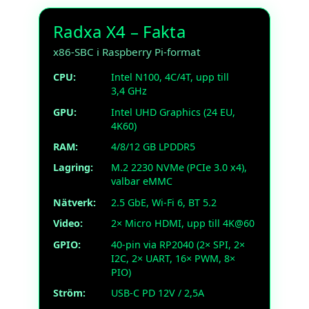
Radxa X4 – Fakta
x86-SBC i Raspberry Pi-format
CPU:
Intel N100, 4C/4T, upp till
3,4 GHz
GPU:
Intel UHD Graphics (24 EU,
4K60)
RAM:
4/8/12 GB LPDDR5
Lagring:
M.2 2230 NVMe (PCIe 3.0 x4),
valbar eMMC
Nätverk:
2.5 GbE, Wi-Fi 6, BT 5.2
Video:
2× Micro HDMI, upp till 4K@60
GPIO:
40-pin via RP2040 (2× SPI, 2×
I2C, 2× UART, 16× PWM, 8×
PIO)
Ström:
USB-C PD 12V / 2,5A