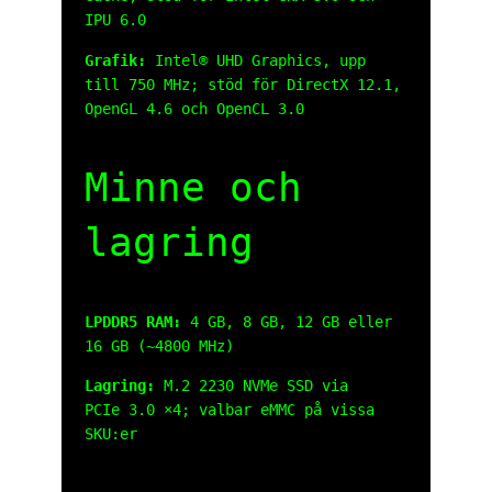
IPU 6.0
Grafik:
Intel® UHD Graphics, upp
till 750 MHz; stöd för DirectX 12.1,
OpenGL 4.6 och OpenCL 3.0
Minne och
lagring
LPDDR5 RAM:
4 GB, 8 GB, 12 GB eller
16 GB (~4800 MHz)
Lagring:
M.2 2230 NVMe SSD via
PCIe 3.0 ×4; valbar eMMC på vissa
SKU:er