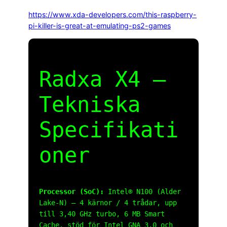
https://www.xda-developers.com/this-raspberry-
pi-killer-is-great-at-emulating-ps2-games
Radxa X4 –
Tekniska
Specifikati
oner
Processor (SoC):
Intel® N100 (Alder
Lake-N) – 4 kärnor / 4 trådar, upp
till 3,40 GHz turbo, 6 MB Smart
Cache, stöd för Intel GNA 3.0 och