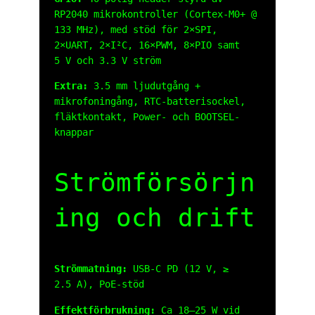
RP2040 mikrokontroller (Cortex‑M0+ @
133 MHz), med stöd för 2×SPI,
2×UART, 2×I²C, 16×PWM, 8×PIO samt
5 V och 3.3 V ström
Extra:
3.5 mm ljudutgång +
mikrofoningång, RTC-batterisockel,
fläktkontakt, Power- och BOOTSEL-
knappar
Strömförsörjn
ing och drift
Strömmatning:
USB‑C PD (12 V, ≥
2.5 A), PoE-stöd
Effektförbrukning:
Ca 18–25 W vid