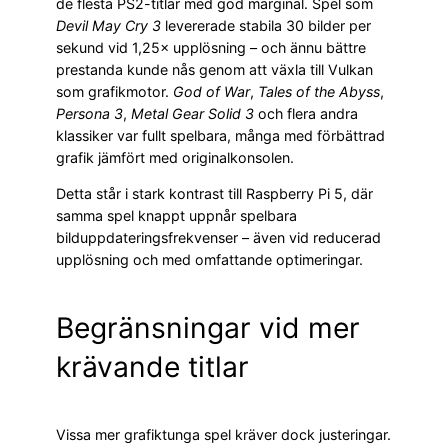
de flesta PS2-titlar med god marginal. Spel som
Devil May Cry 3
levererade stabila 30 bilder per
sekund vid 1,25× upplösning – och ännu bättre
prestanda kunde nås genom att växla till Vulkan
som grafikmotor.
God of War
,
Tales of the Abyss
,
Persona 3
,
Metal Gear Solid 3
och flera andra
klassiker var fullt spelbara, många med förbättrad
grafik jämfört med originalkonsolen.
Detta står i stark kontrast till Raspberry Pi 5, där
samma spel knappt uppnår spelbara
bilduppdateringsfrekvenser – även vid reducerad
upplösning och med omfattande optimeringar.
Begränsningar vid mer
krävande titlar
Vissa mer grafiktunga spel kräver dock justeringar.