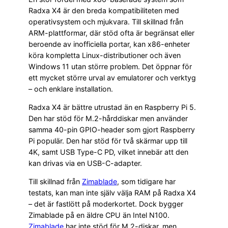
Radxa X4 är den breda kompatibiliteten med
operativsystem och mjukvara. Till skillnad från
ARM-plattformar, där stöd ofta är begränsat eller
beroende av inofficiella portar, kan x86-enheter
köra kompletta Linux-distributioner och även
Windows 11 utan större problem. Det öppnar för
ett mycket större urval av emulatorer och verktyg
– och enklare installation.
Radxa X4 är bättre utrustad än en Raspberry Pi 5.
Den har stöd för M.2-hårddiskar men använder
samma 40-pin GPIO-header som gjort Raspberry
Pi populär. Den har stöd för två skärmar upp till
4K, samt USB Type-C PD, vilket innebär att den
kan drivas via en USB-C-adapter.
Till skillnad från
Zimablade
, som tidigare har
testats, kan man inte själv välja RAM på Radxa X4
– det är fastlött på moderkortet. Dock bygger
Zimablade på en äldre CPU än Intel N100.
Zimablade
har inte stöd för M.2-diskar, men