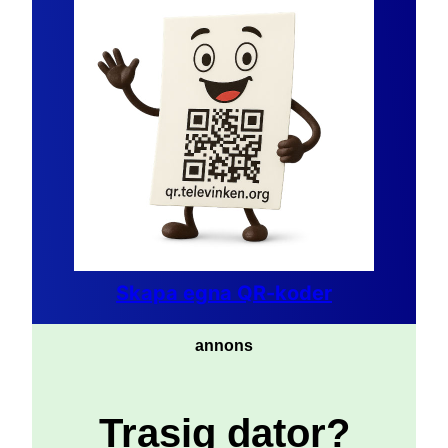
Skapa egna QR-koder
annons
Trasig dator?