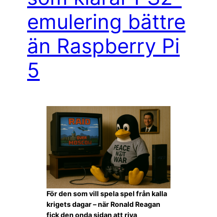
emulering bättre
än Raspberry Pi
5
För den som vill spela spel från kalla
krigets dagar – när Ronald Reagan
fick den onda sidan att riva