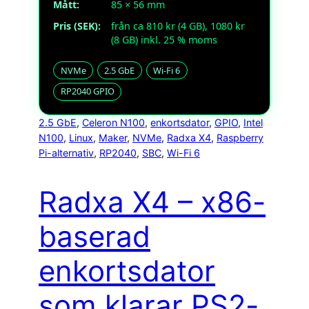
Mått:
85 × 56 mm
Pris (SEK):
från ca 810 kr (4 GB), 1080 kr
(8 GB) inkl. 25 % moms
NVMe
2.5 GbE
Wi-Fi 6
RP2040 GPIO
2.5 GbE
, 
Celeron N100
, 
enkortsdator
, 
GPIO
, 
Intel
N100
, 
Linux
, 
Maker
, 
NVMe
, 
Radxa X4
, 
Raspberry
Pi-alternativ
, 
RP2040
, 
SBC
, 
Wi-Fi 6
Radxa X4 – x86-
baserad
enkortsdator
som klarar PS2-