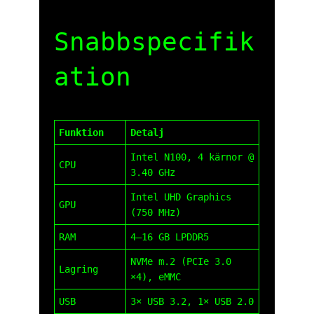
Snabbspecifik
ation
Funktion
Detalj
Intel N100, 4 kärnor @
CPU
3.40 GHz
Intel UHD Graphics
GPU
(750 MHz)
RAM
4–16 GB LPDDR5
NVMe m.2 (PCIe 3.0
Lagring
×4), eMMC
USB
3× USB 3.2, 1× USB 2.0