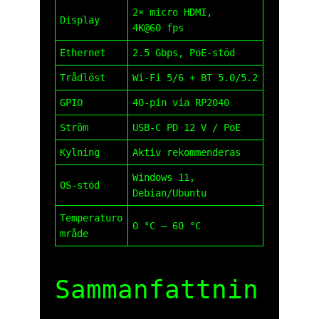
2× micro HDMI,
Display
4K@60 fps
Ethernet
2.5 Gbps, PoE-stöd
Trådlöst
Wi‑Fi 5/6 + BT 5.0/5.2
GPIO
40-pin via RP2040
Ström
USB‑C PD 12 V / PoE
Kylning
Aktiv rekommenderas
Windows 11,
OS-stöd
Debian/Ubuntu
Temperaturo
0 °C – 60 °C
mråde
Sammanfattnin