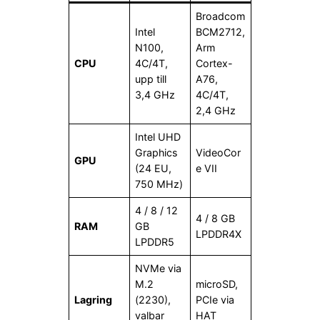
Broadcom
Intel
BCM2712,
N100,
Arm
CPU
4C/4T,
Cortex-
upp till
A76,
3,4 GHz
4C/4T,
2,4 GHz
Intel UHD
Graphics
VideoCor
GPU
(24 EU,
e VII
750 MHz)
4 / 8 / 12
4 / 8 GB
RAM
GB
LPDDR4X
LPDDR5
NVMe via
M.2
microSD,
Lagring
(2230),
PCIe via
valbar
HAT