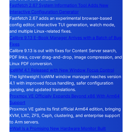
Fastfetch 2.67 System Information Tool Adds New
Interactive Configuration Generator
Fastfetch 2.67 adds an experimental browser-based
config editor, interactive TUI generation, watch mode,
and multiple Linux-related fixes.
Calibre 9.13 E-Book Manager Arrives with a Batch of Bug
Fixes
Calibre 9.13 is out with fixes for Content Server search,
PDF links, cover drag-and-drop, image compression, and
Linux PDF conversion.
IceWM 4.1 Released with New Window Focus Control
The lightweight IceWM window manager reaches version
4.1 with improved focus handling, safer configuration
parsing, and updated translations.
Proxmox VE Officially Expands Beyond x86 With Arm64
Support
Proxmox VE gains its first official Arm64 edition, bringing
KVM, LXC, ZFS, Ceph, clustering, and enterprise support
to Arm servers.
HWall Is a Promising New Hardware Monitor Built