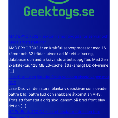
AMD EPYC 7302 – sexton kärnor byggda för servrar och
tunga arbetsstationer
AMD EPYC 7302 är en kraftfull serverprocessor med 16
kärnor och 32 trådar, utvecklad för virtualisering,
databaser och andra krävande arbetsuppgifter. Med Zen
2-arkitektur, 128 MB L3-cache, åttakanaligt DDR4-minne
[…]
LaserDisc – den jättelika filmskivan som visade vägen mot
DVD
LaserDisc var den stora, blanka videoskivan som lovade
bättre bild, bättre ljud och snabbare åtkomst än VHS.
Trots att formatet aldrig slog igenom på bred front blev
det en […]
HP ProBook 430 G4 – en arbetsdator från tiden före
Windows 11