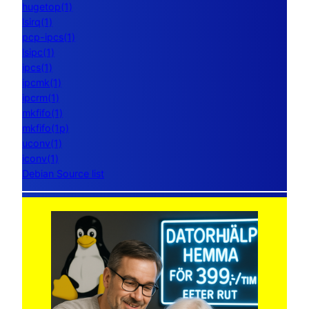
hugetop(1)
lsirq(1)
pcp-ipcs(1)
lsipc(1)
ipcs(1)
ipcmk(1)
ipcrm(1)
mkfifo(1)
mkfifo(1p)
uconv(1)
iconv(1)
Debian Source list