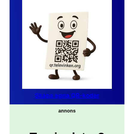
Skapa egna QR-koder
annons