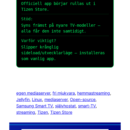
Officiell app börjar rullas ut i
Tizen Store.
Stöd:
Syns främst på nyare TV-modeller –
alla får den inte samtidigt.
Varför viktigt?
Slipper krånglig
sideload/utvecklarläge – installeras
som vanlig app.
egen mediaserver
, 
fri mjukvara
, 
hemmastreaming
, 
Jellyfin
, 
Linux
, 
mediaserver
, 
Open-source
, 
Samsung Smart TV
, 
självhostat
, 
smart-TV
, 
streaming
, 
Tizen
, 
Tizen Store