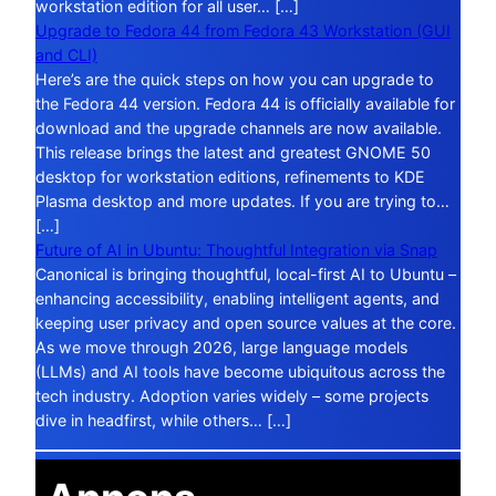
workstation edition for all user… […]
Upgrade to Fedora 44 from Fedora 43 Workstation (GUI
and CLI)
Here’s are the quick steps on how you can upgrade to
the Fedora 44 version. Fedora 44 is officially available for
download and the upgrade channels are now available.
This release brings the latest and greatest GNOME 50
desktop for workstation editions, refinements to KDE
Plasma desktop and more updates. If you are trying to…
[…]
Future of AI in Ubuntu: Thoughtful Integration via Snap
Canonical is bringing thoughtful, local-first AI to Ubuntu –
enhancing accessibility, enabling intelligent agents, and
keeping user privacy and open source values at the core.
As we move through 2026, large language models
(LLMs) and AI tools have become ubiquitous across the
tech industry. Adoption varies widely – some projects
dive in headfirst, while others… […]