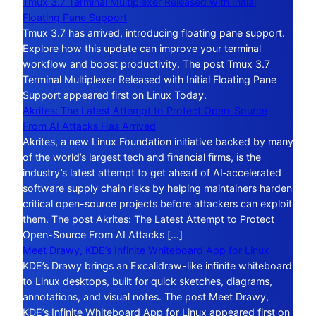
Tmux 3.7 Terminal Multiplexer Released with Initial
Floating Pane Support
Tmux 3.7 has arrived, introducing floating pane support.
Explore how this update can improve your terminal
workflow and boost productivity. The post Tmux 3.7
Terminal Multiplexer Released with Initial Floating Pane
Support appeared first on Linux Today.
Akrites: The Latest Attempt to Protect Open-Source
From AI Attacks Has Arrived
Akrites, a new Linux Foundation initiative backed by many
of the world’s largest tech and financial firms, is the
industry’s latest attempt to get ahead of AI‑accelerated
software supply chain risks by helping maintainers harden
critical open-source projects before attackers can exploit
them. The post Akrites: The Latest Attempt to Protect
Open-Source From AI Attacks […]
Meet Drawy, KDE’s Infinite Whiteboard App for Linux
KDE’s Drawy brings an Excalidraw-like infinite whiteboard
to Linux desktops, built for quick sketches, diagrams,
annotations, and visual notes. The post Meet Drawy,
KDE’s Infinite Whiteboard App for Linux appeared first on