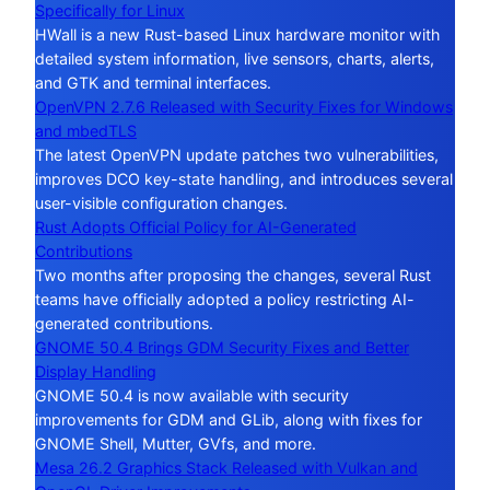
Specifically for Linux
HWall is a new Rust-based Linux hardware monitor with
detailed system information, live sensors, charts, alerts,
and GTK and terminal interfaces.
OpenVPN 2.7.6 Released with Security Fixes for Windows
and mbedTLS
The latest OpenVPN update patches two vulnerabilities,
improves DCO key-state handling, and introduces several
user-visible configuration changes.
Rust Adopts Official Policy for AI-Generated
Contributions
Two months after proposing the changes, several Rust
teams have officially adopted a policy restricting AI-
generated contributions.
GNOME 50.4 Brings GDM Security Fixes and Better
Display Handling
GNOME 50.4 is now available with security
improvements for GDM and GLib, along with fixes for
GNOME Shell, Mutter, GVfs, and more.
Mesa 26.2 Graphics Stack Released with Vulkan and