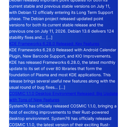
current stable and previous stable versions on July 11,
with Debian 12 officially entering its Long Term Support
phase. The Debian project released updated point
versions for both its current stable release and the
previous one on July 11, 2026. Debian 13.6 delivers 124
stability fixes and… […]
KDE Frameworks 6.28.0 Released: Key Features
KDE Frameworks 6.28.0 Released with Android Calendar
Plugin, New Barcode Support, and KIO Improvements.
KDE has released Frameworks 6.28.0, the latest monthly
update to its set of over 80 libraries that form the
foundation of Plasma and most KDE applications. This
release brings several useful new features along with the
usual round of bug fixes… […]
COSMIC 1.1.0 Desktop Environment Released: Big Update
with Tons of New Features
System76 has officially released COSMIC 1.1.0, bringing a
host of exciting improvements to their Rust-powered
desktop environment. System76 has officially released
COSMIC 1.1.0, the latest version of their exciting Rust-