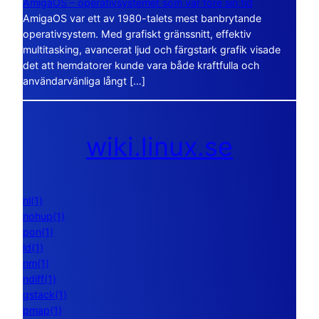
AmigaOS – operativsystemet som var före sin tid
AmigaOS var ett av 1980-talets mest banbrytande
operativsystem. Med grafiskt gränssnitt, effektiv
multitasking, avancerat ljud och färgstark grafik visade
det att hemdatorer kunde vara både kraftfulla och
användarvänliga långt […]
wiki.linux.se
nl(1)
nohup(1)
pon(1)
ld(1)
nm(1)
ndiff(1)
gstack(1)
pmap(1)