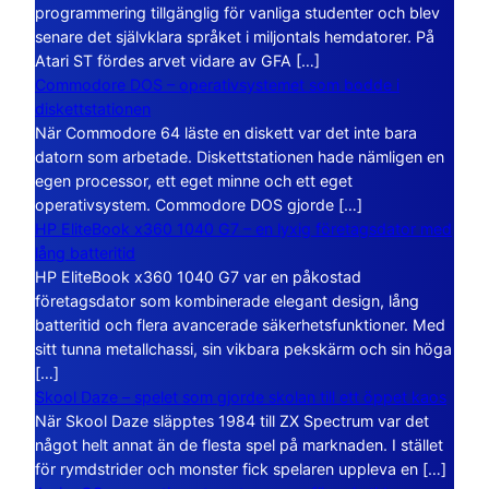
programmering tillgänglig för vanliga studenter och blev
senare det självklara språket i miljontals hemdatorer. På
Atari ST fördes arvet vidare av GFA […]
Commodore DOS – operativsystemet som bodde i
diskettstationen
När Commodore 64 läste en diskett var det inte bara
datorn som arbetade. Diskettstationen hade nämligen en
egen processor, ett eget minne och ett eget
operativsystem. Commodore DOS gjorde […]
HP EliteBook x360 1040 G7 – en lyxig företagsdator med
lång batteritid
HP EliteBook x360 1040 G7 var en påkostad
företagsdator som kombinerade elegant design, lång
batteritid och flera avancerade säkerhetsfunktioner. Med
sitt tunna metallchassi, sin vikbara pekskärm och sin höga
[…]
Skool Daze – spelet som gjorde skolan till ett öppet kaos
När Skool Daze släpptes 1984 till ZX Spectrum var det
något helt annat än de flesta spel på marknaden. I stället
för rymdstrider och monster fick spelaren uppleva en […]