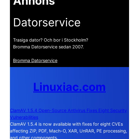
Annons
Datorservice
Trasiga dator? Och bor i Stockholm?
Bromma Datorservice sedan 2007.
Bromma Datorservice
Linuxiac.com
ClamAV 1.5.4 Open-Source Antivirus Fixes Eight Security
Vulnerabilities
ClamAV 1.5.4 is now available with fixes for eight CVEs
affecting ZIP, PDF, Mach-O, XAR, UnRAR, PE processing,
and other components.