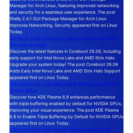
Manager for Arch Linux, featuring improved networking
and security for a seamless user experience. The post
Shelly 2.4.1 GUI Package Manager for Arch Linux
Improves Networking, Security appeared first on Linux
Today.
Coreboot 26.06 Adds Early Intel Nova Lake and AMD
Strix Halo Support
Discover the latest features in Coreboot 26.06, including
early support for Intel Nova Lake and AMD Strix Halo.
Upgrade your system today! The post Coreboot 26.06
Adds Early Intel Nova Lake and AMD Strix Halo Support
appeared first on Linux Today.
KDE Plasma 6.8 to Enable Triple Buffering by Default for
NVIDIA GPUs
Discover how KDE Plasma 6.8 enhances performance
with triple buffering enabled by default for NVIDIA GPUs,
improving your visual experience. The post KDE Plasma
6.8 to Enable Triple Buffering by Default for NVIDIA GPUs
appeared first on Linux Today.
7 Best Free and Open Source Terminal-Based Serial