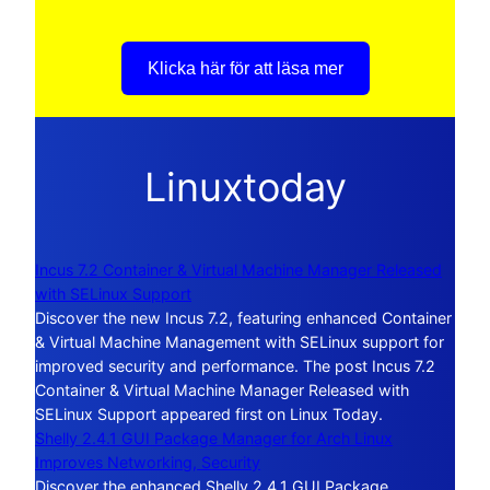
Klicka här för att läsa mer
Linuxtoday
Incus 7.2 Container & Virtual Machine Manager Released
with SELinux Support
Discover the new Incus 7.2, featuring enhanced Container
& Virtual Machine Management with SELinux support for
improved security and performance. The post Incus 7.2
Container & Virtual Machine Manager Released with
SELinux Support appeared first on Linux Today.
Shelly 2.4.1 GUI Package Manager for Arch Linux
Improves Networking, Security
Discover the enhanced Shelly 2.4.1 GUI Package