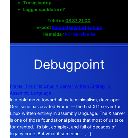
Trasig laptop
Laggar speldatorn?
Telefon
08 37 21 00
E-post
kontakt@datorhjalp.se
Hemsida :
PC-Service.se
Debugpoint
Frame: The First Linux X Server Written Entirely in
Assembly Language
In a bold move toward ultimate minimalism, developer
Geir Isene has created Frame — the first X11 server for
Linux written entirely in assembly language. The X server
is one of those foundational pieces that most of us take
for granted. It’s big, complex, and full of decades of
legacy code. But what if someone… […]