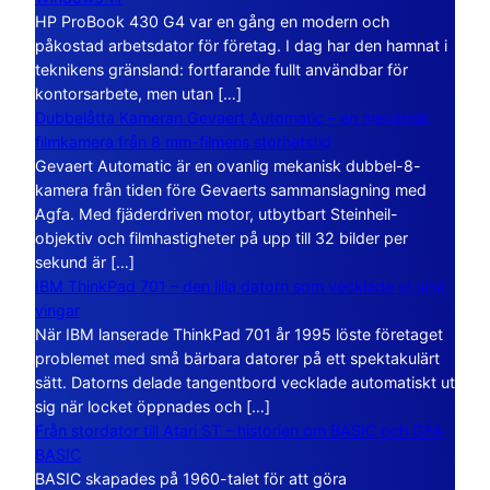
HP ProBook 430 G4 var en gång en modern och
påkostad arbetsdator för företag. I dag har den hamnat i
teknikens gränsland: fortfarande fullt användbar för
kontorsarbete, men utan […]
Dubbelåtta Kameran Gevaert Automatic – en mekanisk
filmkamera från 8 mm-filmens storhetstid
Gevaert Automatic är en ovanlig mekanisk dubbel-8-
kamera från tiden före Gevaerts sammanslagning med
Agfa. Med fjäderdriven motor, utbytbart Steinheil-
objektiv och filmhastigheter på upp till 32 bilder per
sekund är […]
IBM ThinkPad 701 – den lilla datorn som vecklade ut sina
vingar
När IBM lanserade ThinkPad 701 år 1995 löste företaget
problemet med små bärbara datorer på ett spektakulärt
sätt. Datorns delade tangentbord vecklade automatiskt ut
sig när locket öppnades och […]
Från stordator till Atari ST – historien om BASIC och GFA
BASIC
BASIC skapades på 1960-talet för att göra