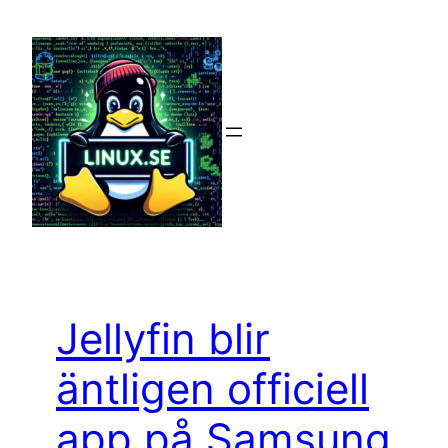
Hoppa
till
innehåll
Jellyfin blir
äntligen officiell
app på Samsung