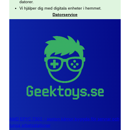
datorer.
Vi hjälper dig med digitala enheter i hemmet.
Datorservice
AMD EPYC 7302 – sexton kärnor byggda för servrar och
tunga arbetsstationer