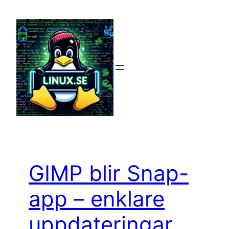
Hoppa
till
innehåll
GIMP blir Snap-
app – enklare
uppdateringar