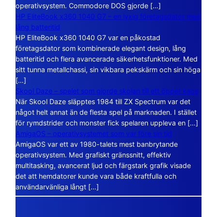
operativsystem. Commodore DOS gjorde […]
HP EliteBook x360 1040 G7 – en lyxig företagsdator med
lång batteritid
HP EliteBook x360 1040 G7 var en påkostad
företagsdator som kombinerade elegant design, lång
batteritid och flera avancerade säkerhetsfunktioner. Med
sitt tunna metallchassi, sin vikbara pekskärm och sin höga
[…]
Skool Daze – spelet som gjorde skolan till ett öppet kaos
När Skool Daze släpptes 1984 till ZX Spectrum var det
något helt annat än de flesta spel på marknaden. I stället
för rymdstrider och monster fick spelaren uppleva en […]
AmigaOS – operativsystemet som var före sin tid
AmigaOS var ett av 1980-talets mest banbrytande
operativsystem. Med grafiskt gränssnitt, effektiv
multitasking, avancerat ljud och färgstark grafik visade
det att hemdatorer kunde vara både kraftfulla och
användarvänliga långt […]