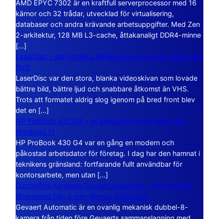
AMD EPYC 7302 är en kraftfull serverprocessor med 16
kärnor och 32 trådar, utvecklad för virtualisering,
databaser och andra krävande arbetsuppgifter. Med Zen
2-arkitektur, 128 MB L3-cache, åttakanaligt DDR4-minne
[…]
LaserDisc – den jättelika filmskivan som visade vägen mot
DVD
LaserDisc var den stora, blanka videoskivan som lovade
bättre bild, bättre ljud och snabbare åtkomst än VHS.
Trots att formatet aldrig slog igenom på bred front blev
det en […]
HP ProBook 430 G4 – en arbetsdator från tiden före
Windows 11
HP ProBook 430 G4 var en gång en modern och
påkostad arbetsdator för företag. I dag har den hamnat i
teknikens gränsland: fortfarande fullt användbar för
kontorsarbete, men utan […]
Dubbelåtta Kameran Gevaert Automatic – en mekanisk
filmkamera från 8 mm-filmens storhetstid
Gevaert Automatic är en ovanlig mekanisk dubbel-8-
kamera från tiden före Gevaerts sammanslagning med