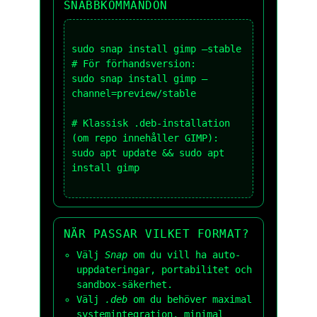
SNABBKOMMANDON
sudo snap install gimp –stable

# För förhandsversion:

sudo snap install gimp –
channel=preview/stable

# Klassisk .deb-installation 
(om repo innehåller GIMP):

sudo apt update && sudo apt 
install gimp

NÄR PASSAR VILKET FORMAT?
Välj
Snap
om du vill ha auto-
uppdateringar, portabilitet och
sandbox-säkerhet.
Välj
.deb
om du behöver maximal
systemintegration, minimal