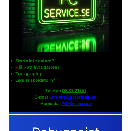
Starta inte datorn?
Hjälp att byta datorn?
Trasig laptop
Laggar speldatorn?
Telefon
08 37 21 00
E-post
kontakt@datorhjalp.se
Hemsida :
PC-Service.se