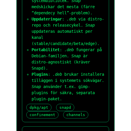
systembibliotek.
Snap
medskickar det mesta (färre
“dependecy hell”-problem).
Uppdateringar
:
.deb
via distro-
repo och releasecykel.
Snap
uppdateras automatiskt per
kanal
(stable/candidate/beta/edge).
Portabilitet
:
.deb
fungerar på
Debian-familjen.
Snap
är
distro-agnostiskt (kräver
Snapd).
Plugins
:
.deb
brukar installera
tilläggen i systemets sökvägar.
Snap
använder t.ex.
gimp-
plugins
för säkra, separata
plugin-paket.
dpkg/apt
snapd
confinement
channels