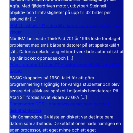
Agfa. Med fjäderdriven motor, utbytbart Steinheil-
objektiv och filmhastigheter på upp till 32 bilder per
sekund är […]
IBM ThinkPad 701 – den lilla datorn som vecklade ut sina
vingar
När IBM lanserade ThinkPad 701 år 1995 löste företaget
problemet med små bärbara datorer på ett spektakulärt
sätt. Datorns delade tangentbord vecklade automatiskt ut
sig när locket öppnades och […]
Från stordator till Atari ST – historien om BASIC och GFA
BASIC
BASIC skapades på 1960-talet för att göra
programmering tillgänglig för vanliga studenter och blev
senare det självklara språket i miljontals hemdatorer. På
Atari ST fördes arvet vidare av GFA […]
Commodore DOS – operativsystemet som bodde i
diskettstationen
När Commodore 64 läste en diskett var det inte bara
datorn som arbetade. Diskettstationen hade nämligen en
egen processor, ett eget minne och ett eget