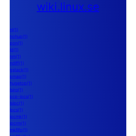
wiki.linux.se
nl(1)
nohup(1)
pon(1)
ld(1)
nm(1)
ndiff(1)
gstack(1)
pmap(1)
hugetop(1)
lsirq(1)
pcp-ipcs(1)
lsipc(1)
ipcs(1)
ipcmk(1)
ipcrm(1)
mkfifo(1)