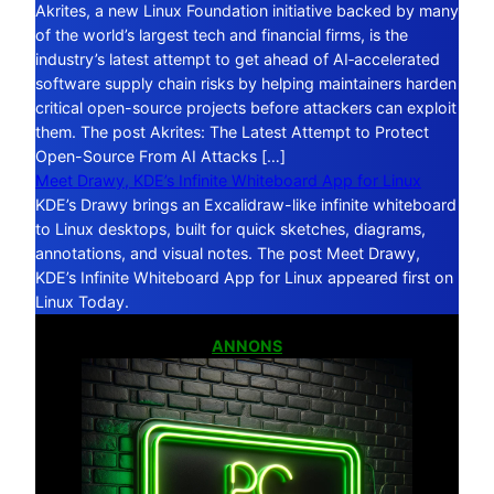
Akrites, a new Linux Foundation initiative backed by many
of the world’s largest tech and financial firms, is the
industry’s latest attempt to get ahead of AI‑accelerated
software supply chain risks by helping maintainers harden
critical open-source projects before attackers can exploit
them. The post Akrites: The Latest Attempt to Protect
Open-Source From AI Attacks […]
Meet Drawy, KDE’s Infinite Whiteboard App for Linux
KDE’s Drawy brings an Excalidraw-like infinite whiteboard
to Linux desktops, built for quick sketches, diagrams,
annotations, and visual notes. The post Meet Drawy,
KDE’s Infinite Whiteboard App for Linux appeared first on
Linux Today.
ANNONS