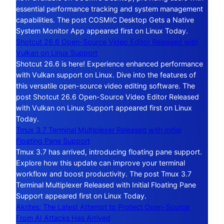
essential performance tracking and system management
capabilities. The post COSMIC Desktop Gets a Native
System Monitor App appeared first on Linux Today.
Shotcut 26.6 Open-Source Video Editor Released with
Vulkan on Linux Support
Shotcut 26.6 is here! Experience enhanced performance
with Vulkan support on Linux. Dive into the features of
this versatile open-source video editing software. The
post Shotcut 26.6 Open-Source Video Editor Released
with Vulkan on Linux Support appeared first on Linux
Today.
Tmux 3.7 Terminal Multiplexer Released with Initial
Floating Pane Support
Tmux 3.7 has arrived, introducing floating pane support.
Explore how this update can improve your terminal
workflow and boost productivity. The post Tmux 3.7
Terminal Multiplexer Released with Initial Floating Pane
Support appeared first on Linux Today.
Akrites: The Latest Attempt to Protect Open-Source
From AI Attacks Has Arrived