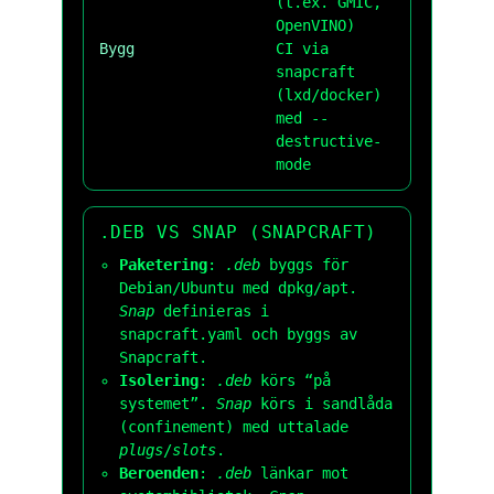
(t.ex. GMIC,
OpenVINO)
Bygg
CI via
snapcraft
(lxd/docker)
med
--
destructive-
mode
.DEB VS SNAP (SNAPCRAFT)
Paketering
:
.deb
byggs för
Debian/Ubuntu med
dpkg/apt
.
Snap
definieras i
snapcraft.yaml
och byggs av
Snapcraft.
Isolering
:
.deb
körs “på
systemet”.
Snap
körs i sandlåda
(confinement) med uttalade
plugs
/
slots
.
Beroenden
:
.deb
länkar mot