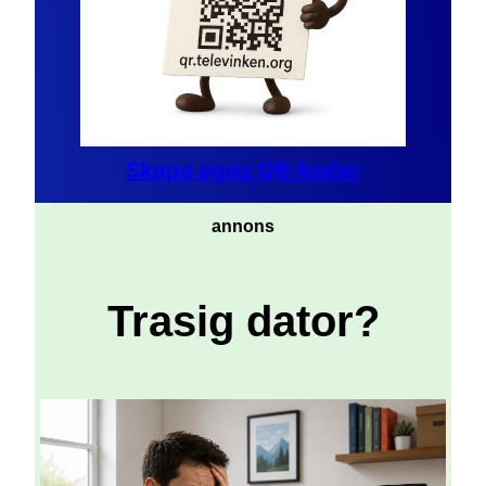
Skapa egna QR-koder
annons
Trasig dator?