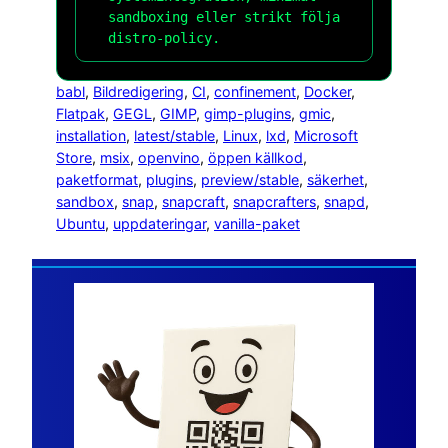
sandboxing eller strikt följa
distro-policy.
babl
, 
Bildredigering
, 
CI
, 
confinement
, 
Docker
, 
Flatpak
, 
GEGL
, 
GIMP
, 
gimp-plugins
, 
gmic
, 
installation
, 
latest/stable
, 
Linux
, 
lxd
, 
Microsoft
Store
, 
msix
, 
openvino
, 
öppen källkod
, 
paketformat
, 
plugins
, 
preview/stable
, 
säkerhet
, 
sandbox
, 
snap
, 
snapcraft
, 
snapcrafters
, 
snapd
, 
Ubuntu
, 
uppdateringar
, 
vanilla-paket