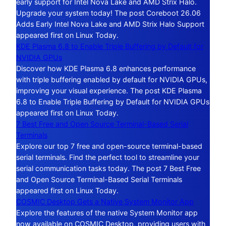
early support for Intel Nova Lake and AMD Strix Halo.
Upgrade your system today! The post Coreboot 26.06
Adds Early Intel Nova Lake and AMD Strix Halo Support
appeared first on Linux Today.
KDE Plasma 6.8 to Enable Triple Buffering by Default for
NVIDIA GPUs
Discover how KDE Plasma 6.8 enhances performance
with triple buffering enabled by default for NVIDIA GPUs,
improving your visual experience. The post KDE Plasma
6.8 to Enable Triple Buffering by Default for NVIDIA GPUs
appeared first on Linux Today.
7 Best Free and Open Source Terminal-Based Serial
Terminals
Explore our top 7 free and open-source terminal-based
serial terminals. Find the perfect tool to streamline your
serial communication tasks today. The post 7 Best Free
and Open Source Terminal-Based Serial Terminals
appeared first on Linux Today.
COSMIC Desktop Gets a Native System Monitor App
Explore the features of the native System Monitor app
now available on COSMIC Desktop, providing users with