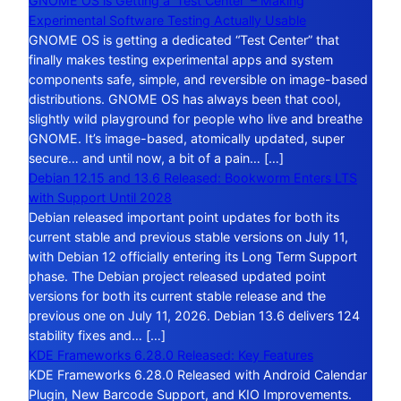
GNOME OS is Getting a ‘Test Center’ – Making
Experimental Software Testing Actually Usable
GNOME OS is getting a dedicated “Test Center” that
finally makes testing experimental apps and system
components safe, simple, and reversible on image-based
distributions. GNOME OS has always been that cool,
slightly wild playground for people who live and breathe
GNOME. It’s image-based, atomically updated, super
secure… and until now, a bit of a pain… […]
Debian 12.15 and 13.6 Released: Bookworm Enters LTS
with Support Until 2028
Debian released important point updates for both its
current stable and previous stable versions on July 11,
with Debian 12 officially entering its Long Term Support
phase. The Debian project released updated point
versions for both its current stable release and the
previous one on July 11, 2026. Debian 13.6 delivers 124
stability fixes and… […]
KDE Frameworks 6.28.0 Released: Key Features
KDE Frameworks 6.28.0 Released with Android Calendar
Plugin, New Barcode Support, and KIO Improvements.