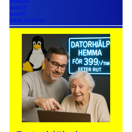
mkfifo(1p)
uconv(1)
iconv(1)
Debian Source list