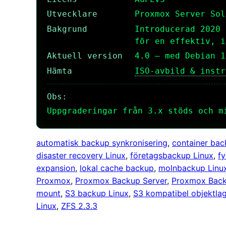
Utvecklare
Proxmox Server Sol
Bakgrund
Introducerad 2020 
för en effektiv, i
Aktuell version
4.0 – med Debian 1
Hämta
ISO-avbild & instr
Obs:
Uppgraderingar från 3.x stöds och m
automatisk backup synkronisering
, 
container bac
disaster recovery Linux
, 
företagsbackup Linux
, 
fy
expansion
, 
lokal cache backup
, 
molnbackup Linu
Proxmox
, 
Proxmox Backup Server
, 
Proxmox Back
mount
, 
S3 backup Linux
, 
S3 kompatibel objektlag
Linux
, 
ZFS 2.3.3