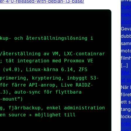
er-4-0-released-with-debian-13-base/
Dubb
meka
stor
Geva
dubb
kup- och återställningslösning i
samm
moto
/återställning av VM, LXC-containrar
film
; tät integration med Proxmox VE
[…]
 (v4.0), Linux-kärna 6.14, ZFS
IBM 
primering, kryptering, inbyggt S3-
ut s
för färre API-anrop, Live RAIDZ-
När 
.3), auto-sync för flyttbara
före
-mount”)
ett 
g, fjärrbackup, enkel administration
tang
en source + möjlighet till
lock
Från
och