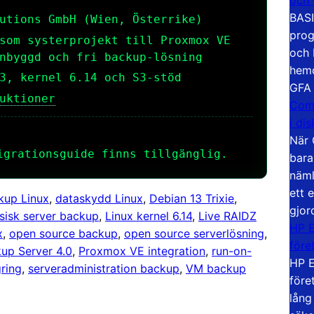
BASI
utions GmbH (Wien, Österrike)
prog
som systerprojekt till Proxmox VE
och 
nbyggd och fri backup-lösning
hemd
3, kernel 6.14 och S3-stöd
GFA
uktioner
Com
i di
När 
igrationsguide finns tillgänglig.
bara
näml
ett 
kup Linux
, 
dataskydd Linux
, 
Debian 13 Trixie
, 
gjor
sisk server backup
, 
Linux kernel 6.14
, 
Live RAIDZ
HP E
x
, 
open source backup
, 
open source serverlösning
, 
före
up Server 4.0
, 
Proxmox VE integration
, 
run-on-
HP E
ring
, 
serveradministration backup
, 
VM backup
före
lång