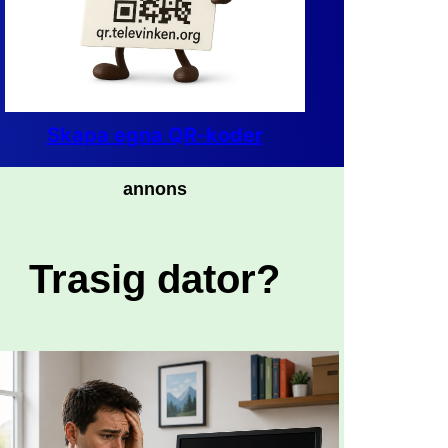
Skapa egna QR-koder
annons
Trasig dator?