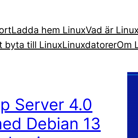
ort
Ladda hem Linux
Vad är Linu
t byta till Linux
Linuxdatorer
Om L
p Server 4.0
med Debian 13