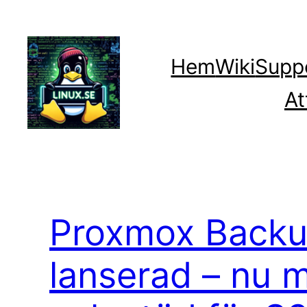
Hoppa
till
innehåll
Hem
Wiki
Supp
At
Proxmox Backu
lanserad – nu 