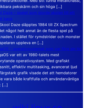
rhetsfunktioner. Med sitt tunna metallchassi,
vikbara pekskärm och sin höga […]
l Daze – spelet som gjorde skolan till ett
t kaos
Skool Daze släpptes 1984 till ZX Spectrum
det något helt annat än de flesta spel på
naden. I stället för rymdstrider och monster
 spelaren uppleva en […]
aOS – operativsystemet som var före sin tid
aOS var ett av 1980-talets mest
rytande operativsystem. Med grafiskt
ssnitt, effektiv multitasking, avancerat ljud
färgstark grafik visade det att hemdatorer
e vara både kraftfulla och användarvänliga
t […]
wiki.linux.se