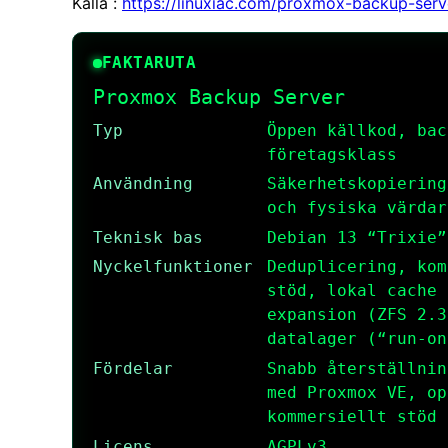
Källa :
https://linuxiac.com/proxmox-backup-serv
FAKTARUTA
Proxmox Backup Server
Typ
Öppen källkod, bac
företagsklass
Användning
Säkerhetskopiering
och fysiska värdar
Teknisk bas
Debian 13 “Trixie”
Nyckelfunktioner
Deduplicering, kom
stöd, lokal cache 
expansion (ZFS 2.3
datalager (“run-on
Fördelar
Snabb återställnin
med Proxmox VE, op
kommersiellt stöd
Licens
AGPLv3