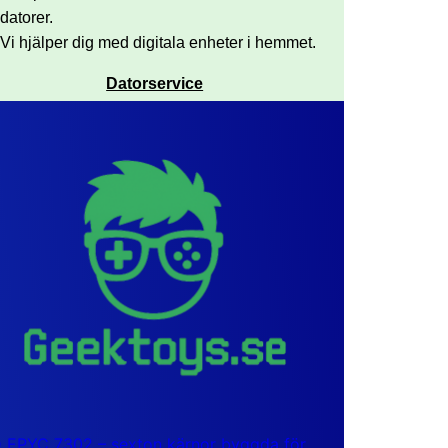
datorer.
Vi hjälper dig med digitala enheter i hemmet.
Datorservice
EPYC 7302 – sexton kärnor byggda för