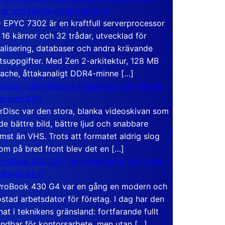
rar och tunga arbetsstationer
EPYC 7302 är en kraftfull serverprocessor
16 kärnor och 32 trådar, utvecklad för
ualisering, databaser och andra krävande
tsuppgifter. Med Zen 2-arkitektur, 128 MB
ache, åttakanaligt DDR4-minne […]
rDisc – den jättelika filmskivan som visade
en mot DVD
rDisc var den stora, blanka videoskivan som
de bättre bild, bättre ljud och snabbare
mst än VHS. Trots att formatet aldrig slog
om på bred front blev det en […]
roBook 430 G4 – en arbetsdator från tiden
 Windows 11
roBook 430 G4 var en gång en modern och
stad arbetsdator för företag. I dag har den
at i teknikens gränsland: fortfarande fullt
ndbar för kontorsarbete, men utan […]