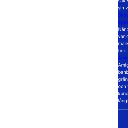
säke
sin 
Skoo
öppe
När 
var 
mark
fick
Amig
Amig
banb
grän
och 
kund
lång