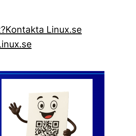
x?
Kontakta Linux.se
inux.se