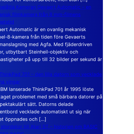
elåtta Kameran Gevaert Automatic – en
nisk filmkamera från 8 mm-filmens
hetstid
ert Automatic är en ovanlig mekanisk
el-8-kamera från tiden före Gevaerts
anslagning med Agfa. Med fjäderdriven
r, utbytbart Steinheil-objektiv och
hastigheter på upp till 32 bilder per sekund är
ThinkPad 701 – den lilla datorn som vecklade
ina vingar
IBM lanserade ThinkPad 701 år 1995 löste
taget problemet med små bärbara datorer på
spektakulärt sätt. Datorns delade
entbord vecklade automatiskt ut sig när
et öppnades och […]
 stordator till Atari ST – historien om BASIC
 GFA BASIC