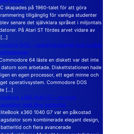
C skapades på 1960-talet för att göra
rammering tillgänglig för vanliga studenter
blev senare det självklara språket i miljontals
atorer. På Atari ST fördes arvet vidare av
 […]
modore DOS – operativsystemet som bodde
skettstationen
Commodore 64 läste en diskett var det inte
 datorn som arbetade. Diskettstationen hade
igen en egen processor, ett eget minne och
eget operativsystem. Commodore DOS
de […]
liteBook x360 1040 G7 – en lyxig
tagsdator med lång batteritid
liteBook x360 1040 G7 var en påkostad
tagsdator som kombinerade elegant design,
 batteritid och flera avancerade