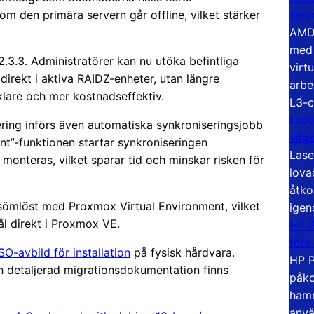
serv
m den primära servern går offline, vilket stärker
AMD 
med 
.3.3. Administratörer kan nu utöka befintliga
virt
 direkt i aktiva RAIDZ-enheter, utan längre
arbe
lare och mer kostnadseffektiv.
L3-c
Lase
ering införs även automatiska synkroniseringsjobb
väg
nt”-funktionen startar synkroniseringen
Lase
 monteras, vilket sparar tid och minskar risken för
lova
åtko
sömlöst med Proxmox Virtual Environment, vilket
igen
ål direkt i Proxmox VE.
HP P
före
SO-avbild för installation
på fysisk hårdvara.
HP P
ch detaljerad migrationsdokumentation finns
påko
hamn
anvä