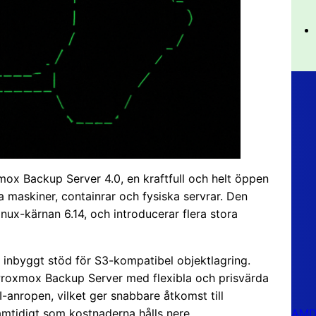
x Backup Server 4.0, en kraftfull och helt öppen
a maskiner, containrar och fysiska servrar. Den
nux-kärnan 6.14, och introducerar flera stora
s inbyggt stöd för S3-kompatibel objektlagring.
Proxmox Backup Server med flexibla och prisvärda
-anropen, vilket ger snabbare åtkomst till
AMD 
mtidigt som kostnaderna hålls nere.