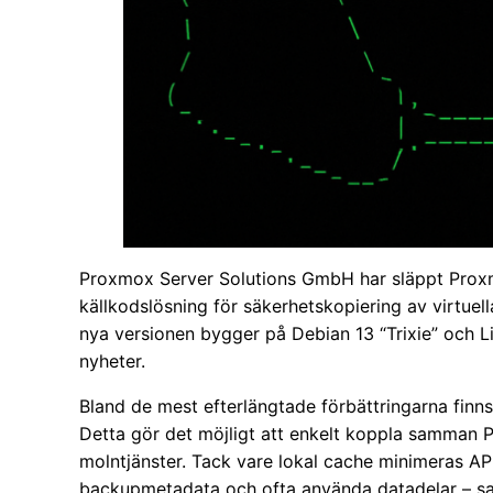
Proxmox Server Solutions GmbH har släppt Proxmo
källkodslösning för säkerhetskopiering av virtuell
nya versionen bygger på Debian 13 “Trixie” och Li
nyheter.
Bland de mest efterlängtade förbättringarna finn
Detta gör det möjligt att enkelt koppla samman 
molntjänster. Tack vare lokal cache minimeras API
backupmetadata och ofta använda datadelar – sa