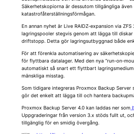
Säkerhetskopiorna är dessutom tillgängliga även o
katastrofåterställningsförmågan.
En annan nyhet är Live RAIDZ-expansion via ZFS 2
lagringspooler stegvis genom att lägga till diskar
driftstopp. Detta gör lagringsutbyggnad både enk
För att förenkla automatisering av säkerhetskopi
för flyttbara datalager. Med den nya “run-on-mou
automatiskt så snart ett flyttbart lagringsmedium
mänskliga misstag.
Som tidigare integreras Proxmox Backup Server 
gör det enkelt att lägga till och hantera backupm
Proxmox Backup Server 4.0 kan laddas ner som
I
Uppgraderingar från version 3.x stöds fullt ut, o
tillgänglig för en smidig övergång.