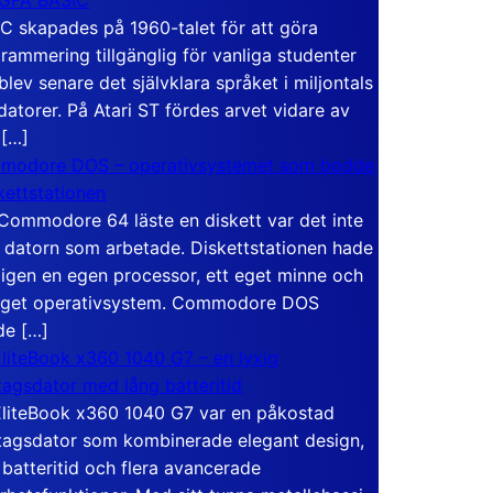
C skapades på 1960-talet för att göra
rammering tillgänglig för vanliga studenter
blev senare det självklara språket i miljontals
atorer. På Atari ST fördes arvet vidare av
 […]
modore DOS – operativsystemet som bodde
skettstationen
Commodore 64 läste en diskett var det inte
 datorn som arbetade. Diskettstationen hade
igen en egen processor, ett eget minne och
eget operativsystem. Commodore DOS
de […]
liteBook x360 1040 G7 – en lyxig
tagsdator med lång batteritid
liteBook x360 1040 G7 var en påkostad
tagsdator som kombinerade elegant design,
 batteritid och flera avancerade