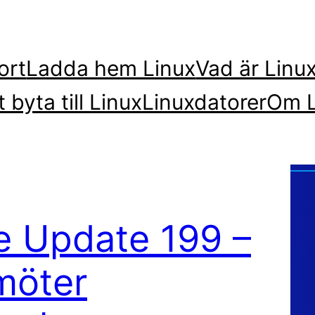
ort
Ladda hem Linux
Vad är Linu
t byta till Linux
Linuxdatorer
Om L
re Update 199 –
möter