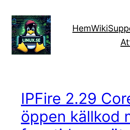
Hoppa
till
innehåll
Hem
Wiki
Supp
At
IPFire 2.29 Co
öppen källkod 