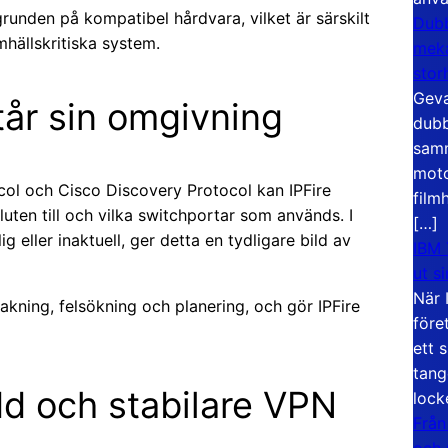
runden på kompatibel hårdvara, vilket är särskilt
Dubb
hällskritiska system.
meka
stor
Geva
år sin omgivning
dubb
samm
moto
col och Cisco Discovery Protocol kan IPFire
film
luten till och vilka switchportar som används. I
[…]
g eller inaktuell, ger detta en tydligare bild av
IBM 
ut s
När 
akning, felsökning och planering, och gör IPFire
före
ett 
tang
dd och stabilare VPN
lock
Från
och