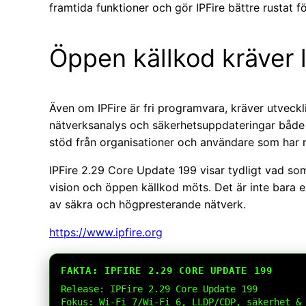
framtida funktioner och gör IPFire bättre rustat 
Öppen källkod kräver l
Även om IPFire är fri programvara, kräver utveck
nätverksanalys och säkerhetsuppdateringar både t
stöd från organisationer och användare som har n
IPFire 2.29 Core Update 199 visar tydligt vad som
vision och öppen källkod möts. Det är inte bara 
av säkra och högpresterande nätverk.
https://www.ipfire.org
FAKTA: IPFIRE 2.29 CORE UPDATE 199
Release: IPFire 2.29 Core Update 199

Fokus: Wi-Fi 7/Wi-Fi 6, LLDP/CDP, säkerhet & 