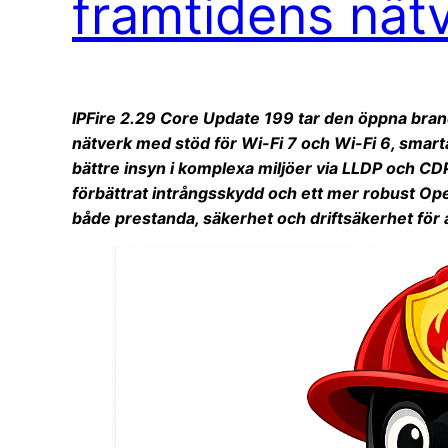
framtidens nät
IPFire 2.29 Core Update 199 tar den öppna bran
nätverk med stöd för Wi-Fi 7 och Wi-Fi 6, smart
bättre insyn i komplexa miljöer via LLDP och C
förbättrat intrångsskydd och ett mer robust Op
både prestanda, säkerhet och driftsäkerhet för a