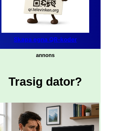
Skapa egna QR-koder
annons
Trasig dator?