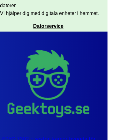
datorer.
Vi hjälper dig med digitala enheter i hemmet.
Datorservice
EPYC 7302 – sexton kärnor byggda för