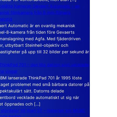
elåtta Kameran Gevaert Automatic – en
nisk filmkamera från 8 mm-filmens
hetstid
ert Automatic är en ovanlig mekanisk
el-8-kamera från tiden före Gevaerts
anslagning med Agfa. Med fjäderdriven
r, utbytbart Steinheil-objektiv och
hastigheter på upp till 32 bilder per sekund är
ThinkPad 701 – den lilla datorn som vecklade
ina vingar
IBM lanserade ThinkPad 701 år 1995 löste
taget problemet med små bärbara datorer på
spektakulärt sätt. Datorns delade
entbord vecklade automatiskt ut sig när
et öppnades och […]
 stordator till Atari ST – historien om BASIC
 GFA BASIC