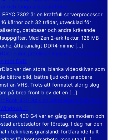
rar och tunga arbetsstationer
EPYC 7302 är en kraftfull serverprocessor
16 kärnor och 32 trådar, utvecklad för
ualisering, databaser och andra krävande
tsuppgifter. Med Zen 2-arkitektur, 128 MB
ache, åttakanaligt DDR4-minne […]
rDisc – den jättelika filmskivan som visade
en mot DVD
rDisc var den stora, blanka videoskivan som
de bättre bild, bättre ljud och snabbare
mst än VHS. Trots att formatet aldrig slog
om på bred front blev det en […]
roBook 430 G4 – en arbetsdator från tiden
 Windows 11
roBook 430 G4 var en gång en modern och
stad arbetsdator för företag. I dag har den
at i teknikens gränsland: fortfarande fullt
ndbar för kontorsarbete, men utan […]