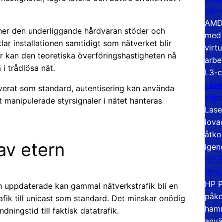
serv
AMD 
ioner den underliggande hårdvaran stöder och
med 
lar installationen samtidigt som nätverket blir
virt
r kan den teoretiska överföringshastigheten nå
arbe
i trådlösa nät.
L3-c
Lase
verat som standard, autentisering kan använda
väg
 manipulerade styrsignaler i nätet hanteras
Lase
lova
åtko
av etern
igen
HP P
före
HP P
ch uppdaterade kan gammal nätverkstrafik bli en
påko
afik till unicast som standard. Det minskar onödig
hamn
ningstid till faktisk datatrafik.
anvä