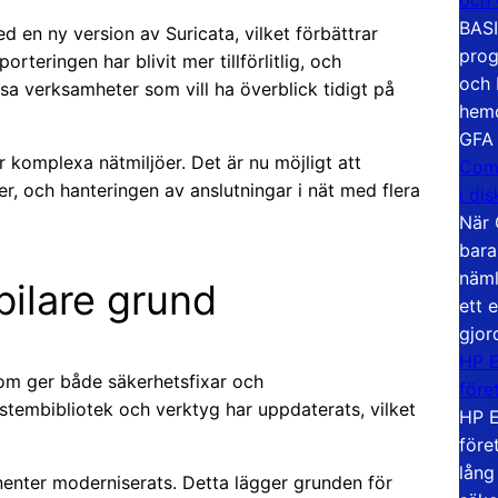
BASI
 en ny version av Suricata, vilket förbättrar
prog
teringen har blivit mer tillförlitlig, och
och 
sa verksamheter som vill ha överblick tidigt på
hemd
GFA
 komplexa nätmiljöer. Det är nu möjligt att
Com
ter, och hanteringen av anslutningar i nät med flera
i di
När 
bara
näml
ilare grund
ett 
gjor
HP E
om ger både säkerhetsfixar och
före
ystembibliotek och verktyg har uppdaterats, vilket
HP E
före
lång
enter moderniserats. Detta lägger grunden för