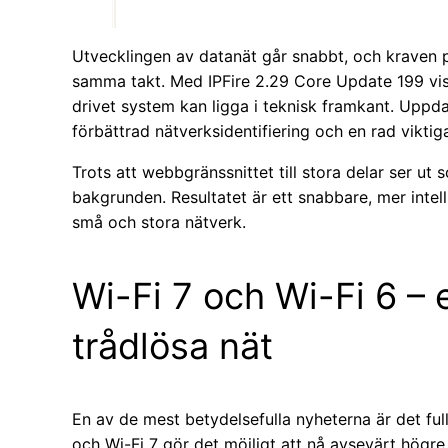
Utvecklingen av datanät går snabbt, och kraven på
samma takt. Med IPFire 2.29 Core Update 199 vis
drivet system kan ligga i teknisk framkant. Uppda
förbättrad nätverksidentifiering och en rad viktig
Trots att webbgränssnittet till stora delar ser ut 
bakgrunden. Resultatet är ett snabbare, mer inte
små och stora nätverk.
Wi-Fi 7 och Wi-Fi 6 – e
trådlösa nät
En av de mest betydelsefulla nyheterna är det ful
och Wi-Fi 7 gör det möjligt att nå avsevärt högre h