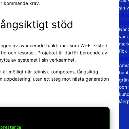
säke
för kommande krav.
sin 
Skoo
ångsiktigt stöd
öppe
När 
var 
mark
lingen av avancerade funktioner som Wi-Fi 7-stöd,
fick
id och resurser. Projektet är därför beroende av
Amig
ytta av systemet i sin verksamhet.
Amig
 är möjligt när teknisk kompetens, långsiktig
banb
en uppdatering, utan ett steg mot nästa generation
grän
och 
kund
lång
prestanda
