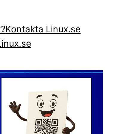
x?
Kontakta Linux.se
inux.se