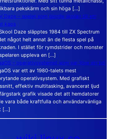
rhetsfunktioner. Med sitt tunna metallchassi,
vikbara pekskärm och sin höga […]
l Daze – spelet som gjorde skolan till ett
t kaos
Skool Daze släpptes 1984 till ZX Spectrum
det något helt annat än de flesta spel på
naden. I stället för rymdstrider och monster
 spelaren uppleva en […]
aOS – operativsystemet som var före sin tid
aOS var ett av 1980-talets mest
rytande operativsystem. Med grafiskt
ssnitt, effektiv multitasking, avancerat ljud
färgstark grafik visade det att hemdatorer
e vara både kraftfulla och användarvänliga
t […]
wiki.linux.se