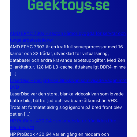
AMD EPYC 7302 – sexton kärnor byggda för servrar och
tunga arbetsstationer
AMD EPYC 7302 är en kraftfull serverprocessor med 16
kärnor och 32 trådar, utvecklad för virtualisering,
databaser och andra krävande arbetsuppgifter. Med Zen
2-arkitektur, 128 MB L3-cache, åttakanaligt DDR4-minne
[…]
LaserDisc – den jättelika filmskivan som visade vägen mot
DVD
LaserDisc var den stora, blanka videoskivan som lovade
bättre bild, bättre ljud och snabbare åtkomst än VHS.
Trots att formatet aldrig slog igenom på bred front blev
det en […]
HP ProBook 430 G4 – en arbetsdator från tiden före
Windows 11
HP ProBook 430 G4 var en gång en modern och