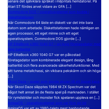
senare det självklara språket i miljontals hemdatorer. På
Atari ST fördes arvet vidare av GFA […]
Commodore DOS – operativsystemet som bodde i
diskettstationen
När Commodore 64 läste en diskett var det inte bara
datorn som arbetade. Diskettstationen hade nämligen en
egen processor, ett eget minne och ett eget
operativsystem. Commodore DOS gjorde […]
HP EliteBook x360 1040 G7 – en lyxig företagsdator med
lång batteritid
HP EliteBook x360 1040 G7 var en påkostad
företagsdator som kombinerade elegant design, lång
batteritid och flera avancerade säkerhetsfunktioner. Med
sitt tunna metallchassi, sin vikbara pekskärm och sin höga
[…]
Skool Daze – spelet som gjorde skolan till ett öppet kaos
När Skool Daze släpptes 1984 till ZX Spectrum var det
något helt annat än de flesta spel på marknaden. I stället
för rymdstrider och monster fick spelaren uppleva en […]
AmigaOS – operativsystemet som var före sin tid
AmigaOS var ett av 1980-talets mest banbrytande