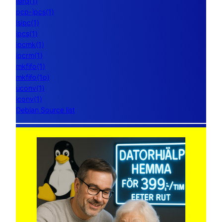
lsirq(1)
pcp-ipcs(1)
lsipc(1)
ipcs(1)
ipcmk(1)
ipcrm(1)
mkfifo(1)
mkfifo(1p)
uconv(1)
iconv(1)
Debian Source list