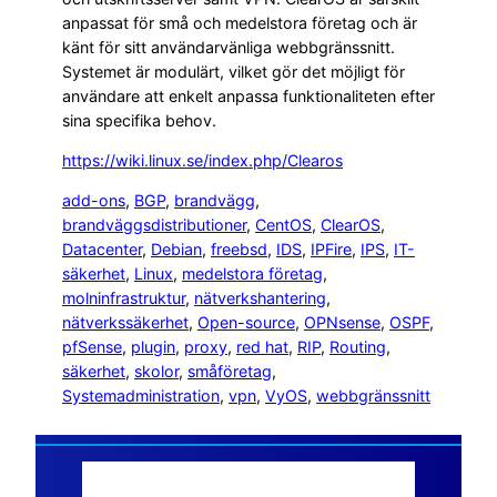
anpassat för små och medelstora företag och är
känt för sitt användarvänliga webbgränssnitt.
Systemet är modulärt, vilket gör det möjligt för
användare att enkelt anpassa funktionaliteten efter
sina specifika behov.
https://wiki.linux.se/index.php/Clearos
add-ons
, 
BGP
, 
brandvägg
, 
brandväggsdistributioner
, 
CentOS
, 
ClearOS
, 
Datacenter
, 
Debian
, 
freebsd
, 
IDS
, 
IPFire
, 
IPS
, 
IT-
säkerhet
, 
Linux
, 
medelstora företag
, 
molninfrastruktur
, 
nätverkshantering
, 
nätverkssäkerhet
, 
Open-source
, 
OPNsense
, 
OSPF
, 
pfSense
, 
plugin
, 
proxy
, 
red hat
, 
RIP
, 
Routing
, 
säkerhet
, 
skolor
, 
småföretag
, 
Systemadministration
, 
vpn
, 
VyOS
, 
webbgränssnitt