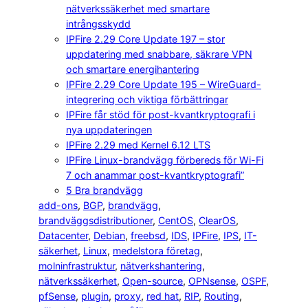
nätverkssäkerhet med smartare
intrångsskydd
IPFire 2.29 Core Update 197 – stor
uppdatering med snabbare, säkrare VPN
och smartare energihantering
IPFire 2.29 Core Update 195 – WireGuard-
integrering och viktiga förbättringar
IPFire får stöd för post-kvantkryptografi i
nya uppdateringen
IPFire 2.29 med Kernel 6.12 LTS
IPFire Linux-brandvägg förbereds för Wi-Fi
7 och anammar post-kvantkryptografi”
5 Bra brandvägg
add-ons
, 
BGP
, 
brandvägg
, 
brandväggsdistributioner
, 
CentOS
, 
ClearOS
, 
Datacenter
, 
Debian
, 
freebsd
, 
IDS
, 
IPFire
, 
IPS
, 
IT-
säkerhet
, 
Linux
, 
medelstora företag
, 
molninfrastruktur
, 
nätverkshantering
, 
nätverkssäkerhet
, 
Open-source
, 
OPNsense
, 
OSPF
, 
pfSense
, 
plugin
, 
proxy
, 
red hat
, 
RIP
, 
Routing
, 