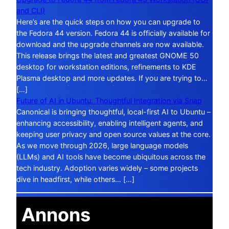
and CLI)
Here’s are the quick steps on how you can upgrade to
the Fedora 44 version. Fedora 44 is officially available for
download and the upgrade channels are now available.
This release brings the latest and greatest GNOME 50
desktop for workstation editions, refinements to KDE
Plasma desktop and more updates. If you are trying to…
[…]
Future of AI in Ubuntu: Thoughtful Integration via Snap
Canonical is bringing thoughtful, local-first AI to Ubuntu –
enhancing accessibility, enabling intelligent agents, and
keeping user privacy and open source values at the core.
As we move through 2026, large language models
(LLMs) and AI tools have become ubiquitous across the
tech industry. Adoption varies widely – some projects
dive in headfirst, while others… […]
Annons