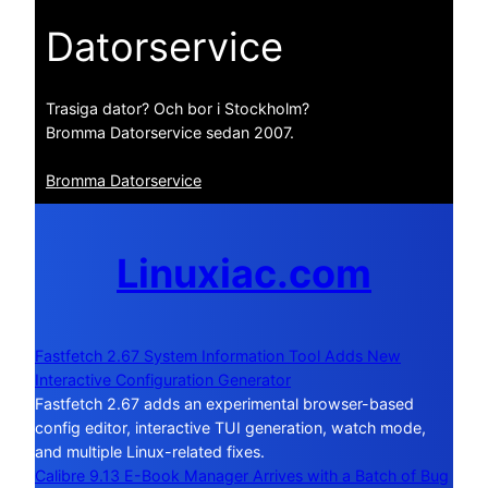
Datorservice
Trasiga dator? Och bor i Stockholm?
Bromma Datorservice sedan 2007.
Bromma Datorservice
Linuxiac.com
Fastfetch 2.67 System Information Tool Adds New
Interactive Configuration Generator
Fastfetch 2.67 adds an experimental browser-based
config editor, interactive TUI generation, watch mode,
and multiple Linux-related fixes.
Calibre 9.13 E-Book Manager Arrives with a Batch of Bug