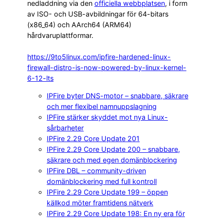
nedladdning via den
officiella webbplatsen
, i form
av ISO- och USB-avbildningar för 64-bitars
(x86_64) och AArch64 (ARM64)
hårdvaruplattformar.
https://9to5linux.com/ipfire-hardened-linux-
firewall-distro-is-now-powered-by-linux-kernel-
6-12-lts
IPFire byter DNS-motor – snabbare, säkrare
och mer flexibel namnuppslagning
IPFire stärker skyddet mot nya Linux-
sårbarheter
IPFire 2.29 Core Update 201
IPFire 2.29 Core Update 200 – snabbare,
säkrare och med egen domänblockering
IPFire DBL – community-driven
domänblockering med full kontroll
IPFire 2.29 Core Update 199 – öppen
källkod möter framtidens nätverk
IPFire 2.29 Core Update 198: En ny era för