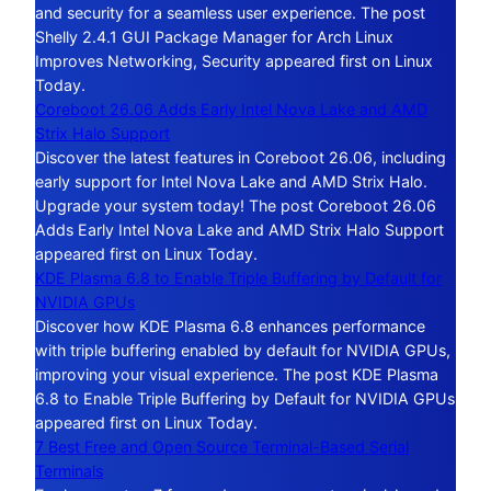
and security for a seamless user experience. The post
Shelly 2.4.1 GUI Package Manager for Arch Linux
Improves Networking, Security appeared first on Linux
Today.
Coreboot 26.06 Adds Early Intel Nova Lake and AMD
Strix Halo Support
Discover the latest features in Coreboot 26.06, including
early support for Intel Nova Lake and AMD Strix Halo.
Upgrade your system today! The post Coreboot 26.06
Adds Early Intel Nova Lake and AMD Strix Halo Support
appeared first on Linux Today.
KDE Plasma 6.8 to Enable Triple Buffering by Default for
NVIDIA GPUs
Discover how KDE Plasma 6.8 enhances performance
with triple buffering enabled by default for NVIDIA GPUs,
improving your visual experience. The post KDE Plasma
6.8 to Enable Triple Buffering by Default for NVIDIA GPUs
appeared first on Linux Today.
7 Best Free and Open Source Terminal-Based Serial
Terminals