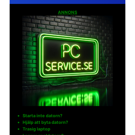
ANNONS
Starta inte datorn?
Hjälp att byta datorn?
Trasig laptop