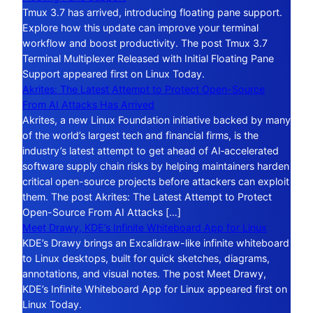
Tmux 3.7 has arrived, introducing floating pane support.
Explore how this update can improve your terminal
workflow and boost productivity. The post Tmux 3.7
Terminal Multiplexer Released with Initial Floating Pane
Support appeared first on Linux Today.
Akrites: The Latest Attempt to Protect Open-Source
From AI Attacks Has Arrived
Akrites, a new Linux Foundation initiative backed by many
of the world’s largest tech and financial firms, is the
industry’s latest attempt to get ahead of AI‑accelerated
software supply chain risks by helping maintainers harden
critical open-source projects before attackers can exploit
them. The post Akrites: The Latest Attempt to Protect
Open-Source From AI Attacks […]
Meet Drawy, KDE’s Infinite Whiteboard App for Linux
KDE’s Drawy brings an Excalidraw-like infinite whiteboard
to Linux desktops, built for quick sketches, diagrams,
annotations, and visual notes. The post Meet Drawy,
KDE’s Infinite Whiteboard App for Linux appeared first on
Linux Today.