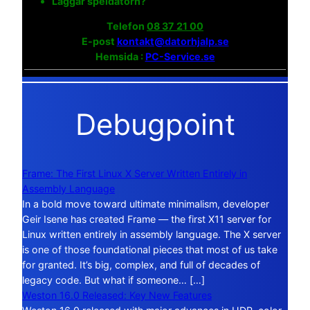
Laggar speldatorn?
Telefon
08 37 21 00
E-post
kontakt@datorhjalp.se
Hemsida :
PC-Service.se
Debugpoint
Frame: The First Linux X Server Written Entirely in
Assembly Language
In a bold move toward ultimate minimalism, developer
Geir Isene has created Frame — the first X11 server for
Linux written entirely in assembly language. The X server
is one of those foundational pieces that most of us take
for granted. It’s big, complex, and full of decades of
legacy code. But what if someone… […]
Weston 16.0 Released: Key New Features