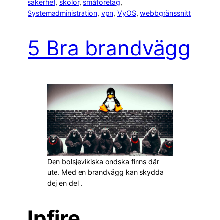
säkerhet
, 
skolor
, 
småföretag
, 
Systemadministration
, 
vpn
, 
VyOS
, 
webbgränssnitt
5 Bra brandvägg
Den bolsjevikiska ondska finns där
ute. Med en brandvägg kan skydda
dej en del .
Ipfire