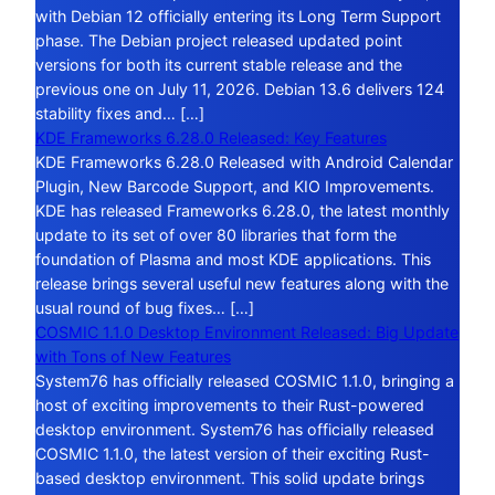
with Debian 12 officially entering its Long Term Support
phase. The Debian project released updated point
versions for both its current stable release and the
previous one on July 11, 2026. Debian 13.6 delivers 124
stability fixes and… […]
KDE Frameworks 6.28.0 Released: Key Features
KDE Frameworks 6.28.0 Released with Android Calendar
Plugin, New Barcode Support, and KIO Improvements.
KDE has released Frameworks 6.28.0, the latest monthly
update to its set of over 80 libraries that form the
foundation of Plasma and most KDE applications. This
release brings several useful new features along with the
usual round of bug fixes… […]
COSMIC 1.1.0 Desktop Environment Released: Big Update
with Tons of New Features
System76 has officially released COSMIC 1.1.0, bringing a
host of exciting improvements to their Rust-powered
desktop environment. System76 has officially released
COSMIC 1.1.0, the latest version of their exciting Rust-
based desktop environment. This solid update brings