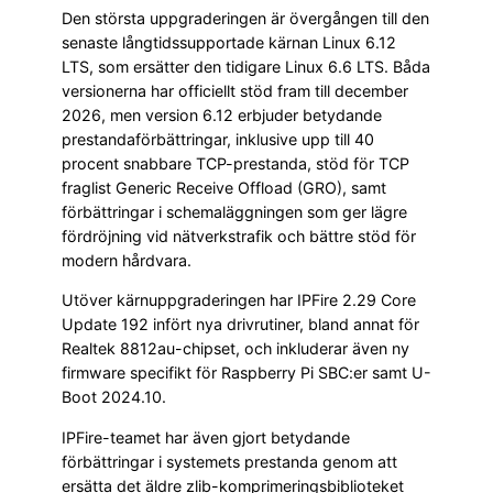
Den största uppgraderingen är övergången till den
senaste långtidssupportade kärnan Linux 6.12
LTS, som ersätter den tidigare Linux 6.6 LTS. Båda
versionerna har officiellt stöd fram till december
2026, men version 6.12 erbjuder betydande
prestandaförbättringar, inklusive upp till 40
procent snabbare TCP-prestanda, stöd för TCP
fraglist Generic Receive Offload (GRO), samt
förbättringar i schemaläggningen som ger lägre
fördröjning vid nätverkstrafik och bättre stöd för
modern hårdvara.
Utöver kärnuppgraderingen har IPFire 2.29 Core
Update 192 infört nya drivrutiner, bland annat för
Realtek 8812au-chipset, och inkluderar även ny
firmware specifikt för Raspberry Pi SBC:er samt U-
Boot 2024.10.
IPFire-teamet har även gjort betydande
förbättringar i systemets prestanda genom att
ersätta det äldre zlib-komprimeringsbiblioteket