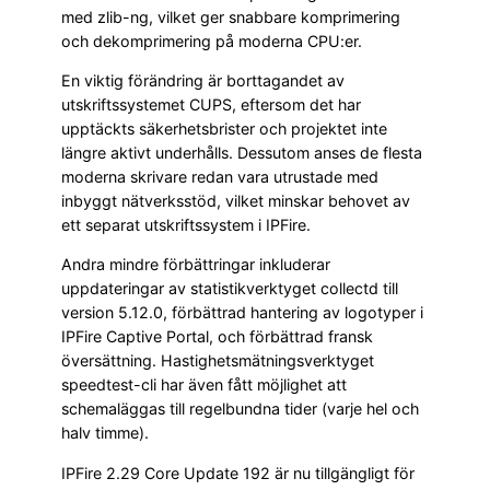
med zlib-ng, vilket ger snabbare komprimering
och dekomprimering på moderna CPU:er.
En viktig förändring är borttagandet av
utskriftssystemet CUPS, eftersom det har
upptäckts säkerhetsbrister och projektet inte
längre aktivt underhålls. Dessutom anses de flesta
moderna skrivare redan vara utrustade med
inbyggt nätverksstöd, vilket minskar behovet av
ett separat utskriftssystem i IPFire.
Andra mindre förbättringar inkluderar
uppdateringar av statistikverktyget collectd till
version 5.12.0, förbättrad hantering av logotyper i
IPFire Captive Portal, och förbättrad fransk
översättning. Hastighetsmätningsverktyget
speedtest-cli har även fått möjlighet att
schemaläggas till regelbundna tider (varje hel och
halv timme).
IPFire 2.29 Core Update 192 är nu tillgängligt för