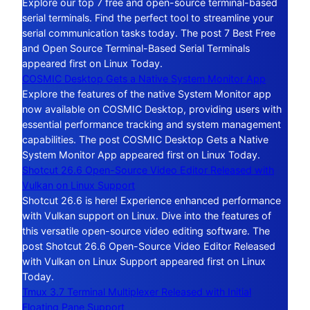
Explore our top 7 free and open-source terminal-based
serial terminals. Find the perfect tool to streamline your
serial communication tasks today. The post 7 Best Free
and Open Source Terminal-Based Serial Terminals
appeared first on Linux Today.
COSMIC Desktop Gets a Native System Monitor App
Explore the features of the native System Monitor app
now available on COSMIC Desktop, providing users with
essential performance tracking and system management
capabilities. The post COSMIC Desktop Gets a Native
System Monitor App appeared first on Linux Today.
Shotcut 26.6 Open-Source Video Editor Released with
Vulkan on Linux Support
Shotcut 26.6 is here! Experience enhanced performance
with Vulkan support on Linux. Dive into the features of
this versatile open-source video editing software. The
post Shotcut 26.6 Open-Source Video Editor Released
with Vulkan on Linux Support appeared first on Linux
Today.
Tmux 3.7 Terminal Multiplexer Released with Initial
Floating Pane Support