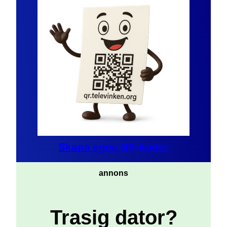
Skapa egna QR-koder
annons
Trasig dator?