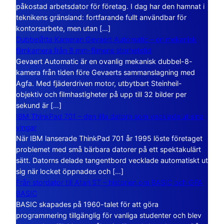
påkostad arbetsdator för företag. I dag har den hamnat i
teknikens gränsland: fortfarande fullt användbar för
kontorsarbete, men utan […]
Dubbelåtta Kameran Gevaert Automatic – en mekanisk
filmkamera från 8 mm-filmens storhetstid
Gevaert Automatic är en ovanlig mekanisk dubbel-8-
kamera från tiden före Gevaerts sammanslagning med
Agfa. Med fjäderdriven motor, utbytbart Steinheil-
objektiv och filmhastigheter på upp till 32 bilder per
sekund är […]
IBM ThinkPad 701 – den lilla datorn som vecklade ut sina
vingar
När IBM lanserade ThinkPad 701 år 1995 löste företaget
problemet med små bärbara datorer på ett spektakulärt
sätt. Datorns delade tangentbord vecklade automatiskt ut
sig när locket öppnades och […]
Från stordator till Atari ST – historien om BASIC och GFA
BASIC
BASIC skapades på 1960-talet för att göra
programmering tillgänglig för vanliga studenter och blev