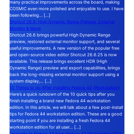
many practical improvements across the board, making
COSMIC even more polished and enjoyable to use. I have
been following… […]
Shotcut 26.6: High Dynamic Range Preview, External
Monitor & More
Shotcut 26.6 brings powerful High Dynamic Range
preview, restored external monitor support, and several
useful improvements. A new version of the popular free
and open-source video editor Shotcut 26.6.25 is now
available. This release brings excellent HDR (High
Dynamic Range) preview and export capabilities, brings
back the long-missing external monitor support using a
system display,… […]
10 Things to do After Installing Fedora 44 (Workstation)
Here’s a quick rundown of the 10 quick tips after you
finish installing a brand new Fedora 44 workstation
edition. In this article, we will talk about a few post-install
tips for Fedora 44 workstation edition. These are a good
starting point if you are installing a fresh Fedora 44
workstation edition for all user… […]
Upgrade to Fedora 44 from Fedora 43 Workstation (GUI