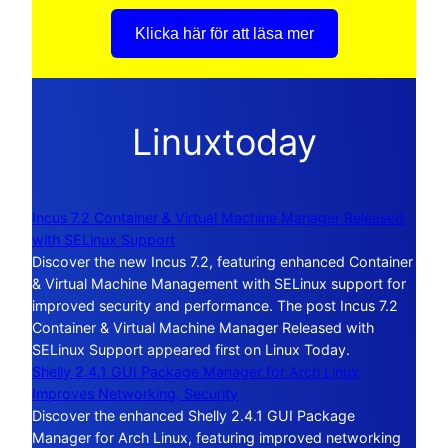
Klicka här för att läsa mer
Linuxtoday
Incus 7.2 Container & Virtual Machine Manager Released
with SELinux Support
Discover the new Incus 7.2, featuring enhanced Container
& Virtual Machine Management with SELinux support for
improved security and performance. The post Incus 7.2
Container & Virtual Machine Manager Released with
SELinux Support appeared first on Linux Today.
Shelly 2.4.1 GUI Package Manager for Arch Linux
Improves Networking, Security
Discover the enhanced Shelly 2.4.1 GUI Package
Manager for Arch Linux, featuring improved networking