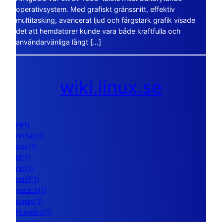
operativsystem. Med grafiskt gränssnitt, effektiv
multitasking, avancerat ljud och färgstark grafik visade
det att hemdatorer kunde vara både kraftfulla och
användarvänliga långt […]
wiki.linux.se
nl(1)
nohup(1)
pon(1)
ld(1)
nm(1)
ndiff(1)
gstack(1)
pmap(1)
hugetop(1)