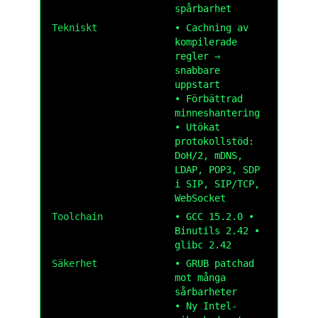
spårbarhet
Tekniskt
• Cachning av
kompilerade
regler ⇒
snabbare
uppstart
• Förbättrad
minneshantering
• Utökat
protokollstöd:
DoH/2, mDNS,
LDAP, POP3, SDP
i SIP, SIP/TCP,
WebSocket
Toolchain
• GCC 15.2.0 •
Binutils 2.42 •
glibc 2.42
Säkerhet
• GRUB patchad
mot många
sårbarheter
• Ny Intel-