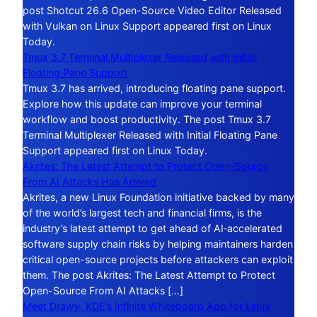
post Shotcut 26.6 Open-Source Video Editor Released
with Vulkan on Linux Support appeared first on Linux
Today.
Tmux 3.7 Terminal Multiplexer Released with Initial
Floating Pane Support
Tmux 3.7 has arrived, introducing floating pane support.
Explore how this update can improve your terminal
workflow and boost productivity. The post Tmux 3.7
Terminal Multiplexer Released with Initial Floating Pane
Support appeared first on Linux Today.
Akrites: The Latest Attempt to Protect Open-Source
From AI Attacks Has Arrived
Akrites, a new Linux Foundation initiative backed by many
of the world’s largest tech and financial firms, is the
industry’s latest attempt to get ahead of AI‑accelerated
software supply chain risks by helping maintainers harden
critical open-source projects before attackers can exploit
them. The post Akrites: The Latest Attempt to Protect
Open-Source From AI Attacks […]
Meet Drawy, KDE’s Infinite Whiteboard App for Linux