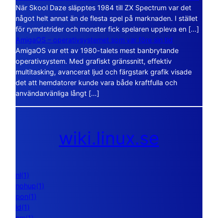
När Skool Daze släpptes 1984 till ZX Spectrum var det
något helt annat än de flesta spel på marknaden. I stället
för rymdstrider och monster fick spelaren uppleva en […]
AmigaOS – operativsystemet som var före sin tid
AmigaOS var ett av 1980-talets mest banbrytande
operativsystem. Med grafiskt gränssnitt, effektiv
multitasking, avancerat ljud och färgstark grafik visade
det att hemdatorer kunde vara både kraftfulla och
användarvänliga långt […]
wiki.linux.se
nl(1)
nohup(1)
pon(1)
ld(1)
nm(1)