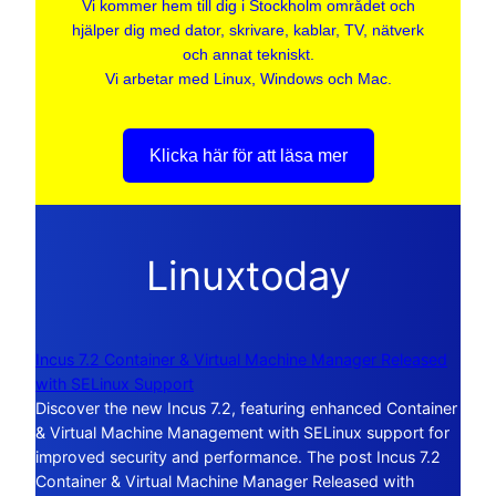
Vi kommer hem till dig i Stockholm området och
hjälper dig med dator, skrivare, kablar, TV, nätverk
och annat tekniskt.
Vi arbetar med Linux, Windows och Mac.
Klicka här för att läsa mer
Linuxtoday
Incus 7.2 Container & Virtual Machine Manager Released
with SELinux Support
Discover the new Incus 7.2, featuring enhanced Container
& Virtual Machine Management with SELinux support for
improved security and performance. The post Incus 7.2
Container & Virtual Machine Manager Released with