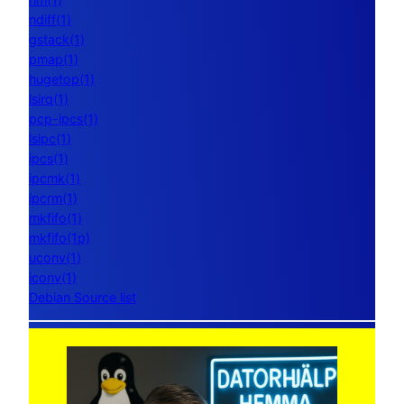
ndiff(1)
gstack(1)
pmap(1)
hugetop(1)
lsirq(1)
pcp-ipcs(1)
lsipc(1)
ipcs(1)
ipcmk(1)
ipcrm(1)
mkfifo(1)
mkfifo(1p)
uconv(1)
iconv(1)
Debian Source list