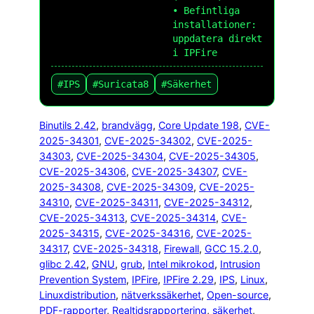
• Befintliga
installationer:
uppdatera direkt
i IPFire
#IPS
#Suricata8
#Säkerhet
Binutils 2.42
, 
brandvägg
, 
Core Update 198
, 
CVE-
2025-34301
, 
CVE-2025-34302
, 
CVE-2025-
34303
, 
CVE-2025-34304
, 
CVE-2025-34305
, 
CVE-2025-34306
, 
CVE-2025-34307
, 
CVE-
2025-34308
, 
CVE-2025-34309
, 
CVE-2025-
34310
, 
CVE-2025-34311
, 
CVE-2025-34312
, 
CVE-2025-34313
, 
CVE-2025-34314
, 
CVE-
2025-34315
, 
CVE-2025-34316
, 
CVE-2025-
34317
, 
CVE-2025-34318
, 
Firewall
, 
GCC 15.2.0
, 
glibc 2.42
, 
GNU
, 
grub
, 
Intel mikrokod
, 
Intrusion
Prevention System
, 
IPFire
, 
IPFire 2.29
, 
IPS
, 
Linux
, 
Linuxdistribution
, 
nätverkssäkerhet
, 
Open-source
, 
PDF-rapporter
, 
Realtidsrapportering
, 
säkerhet
, 