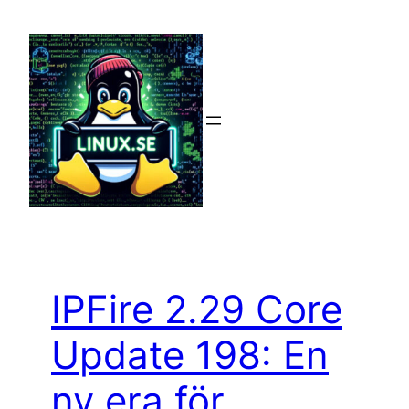
Hoppa
till
innehåll
IPFire 2.29 Core
Update 198: En
ny era för