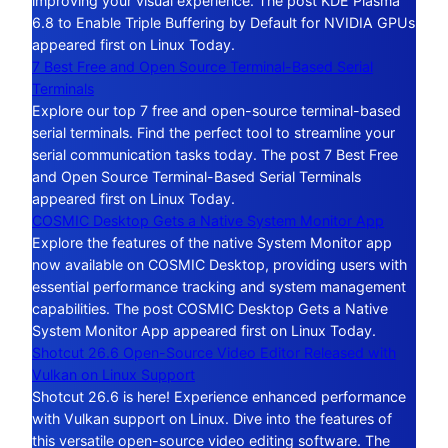
improving your visual experience. The post KDE Plasma
6.8 to Enable Triple Buffering by Default for NVIDIA GPUs
appeared first on Linux Today.
7 Best Free and Open Source Terminal-Based Serial
Terminals
Explore our top 7 free and open-source terminal-based
serial terminals. Find the perfect tool to streamline your
serial communication tasks today. The post 7 Best Free
and Open Source Terminal-Based Serial Terminals
appeared first on Linux Today.
COSMIC Desktop Gets a Native System Monitor App
Explore the features of the native System Monitor app
now available on COSMIC Desktop, providing users with
essential performance tracking and system management
capabilities. The post COSMIC Desktop Gets a Native
System Monitor App appeared first on Linux Today.
Shotcut 26.6 Open-Source Video Editor Released with
Vulkan on Linux Support
Shotcut 26.6 is here! Experience enhanced performance
with Vulkan support on Linux. Dive into the features of
this versatile open-source video editing software. The