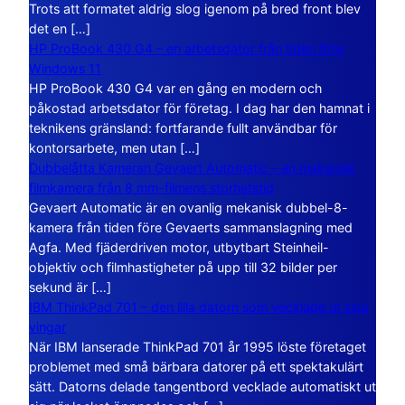
Trots att formatet aldrig slog igenom på bred front blev
det en […]
HP ProBook 430 G4 – en arbetsdator från tiden före
Windows 11
HP ProBook 430 G4 var en gång en modern och
påkostad arbetsdator för företag. I dag har den hamnat i
teknikens gränsland: fortfarande fullt användbar för
kontorsarbete, men utan […]
Dubbelåtta Kameran Gevaert Automatic – en mekanisk
filmkamera från 8 mm-filmens storhetstid
Gevaert Automatic är en ovanlig mekanisk dubbel-8-
kamera från tiden före Gevaerts sammanslagning med
Agfa. Med fjäderdriven motor, utbytbart Steinheil-
objektiv och filmhastigheter på upp till 32 bilder per
sekund är […]
IBM ThinkPad 701 – den lilla datorn som vecklade ut sina
vingar
När IBM lanserade ThinkPad 701 år 1995 löste företaget
problemet med små bärbara datorer på ett spektakulärt
sätt. Datorns delade tangentbord vecklade automatiskt ut