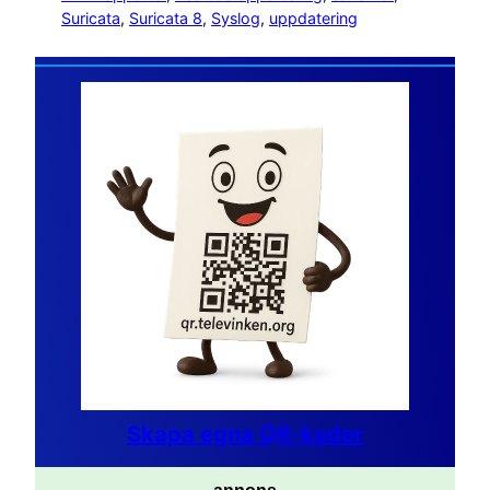
Suricata
, 
Suricata 8
, 
Syslog
, 
uppdatering
Skapa egna QR-koder