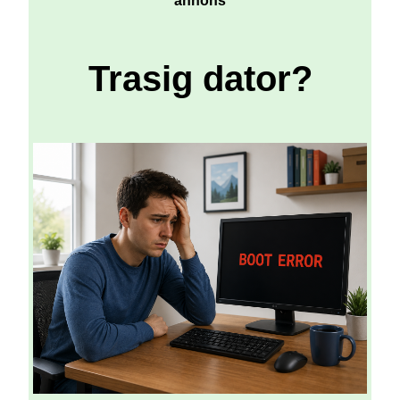
annons
Trasig dator?