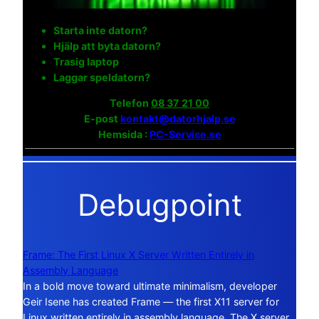
Starta inte datorn?
Hjälp att byta datorn?
Trasig laptop
Laggar speldatorn?
Telefon
08 37 21 00
E-post
kontakt@datorhjalp.se
Hemsida :
PC-Service.se
Debugpoint
Frame: The First Linux X Server Written Entirely in
Assembly Language
In a bold move toward ultimate minimalism, developer
Geir Isene has created Frame — the first X11 server for
Linux written entirely in assembly language. The X server