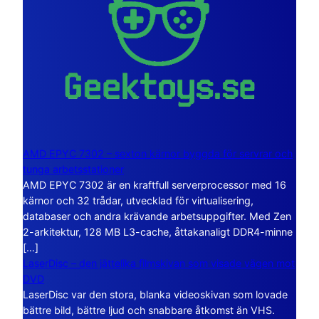
AMD EPYC 7302 – sexton kärnor byggda för servrar och
tunga arbetsstationer
AMD EPYC 7302 är en kraftfull serverprocessor med 16
kärnor och 32 trådar, utvecklad för virtualisering,
databaser och andra krävande arbetsuppgifter. Med Zen
2-arkitektur, 128 MB L3-cache, åttakanaligt DDR4-minne
[…]
LaserDisc – den jättelika filmskivan som visade vägen mot
DVD
LaserDisc var den stora, blanka videoskivan som lovade
bättre bild, bättre ljud och snabbare åtkomst än VHS.