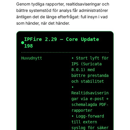
Genom tydliga rapporter, realtidsaviseringar och
bättre systemstöd för analys får administratörer
äntligen det de länge efterfrågat: full insyn i vad
som händer, när det händer.
IPFire 2.29 – Core Update
198
Huvudnytt
• Stort lyft för
IPS (Suricata
8.0.1) med
bättre prestanda
och stabilitet
•
Realtidsaviserin
gar via e-post +
schemalagda PDF-
rapporter
• Logg-forward
till extern
syslog för säker