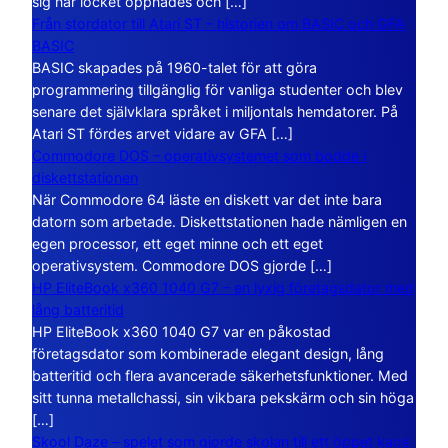
sig när locket öppnades och […]
Från stordator till Atari ST – historien om BASIC och GFA
BASIC
BASIC skapades på 1960-talet för att göra
programmering tillgänglig för vanliga studenter och blev
senare det självklara språket i miljontals hemdatorer. På
Atari ST fördes arvet vidare av GFA […]
Commodore DOS – operativsystemet som bodde i
diskettstationen
När Commodore 64 läste en diskett var det inte bara
datorn som arbetade. Diskettstationen hade nämligen en
egen processor, ett eget minne och ett eget
operativsystem. Commodore DOS gjorde […]
HP EliteBook x360 1040 G7 – en lyxig företagsdator med
lång batteritid
HP EliteBook x360 1040 G7 var en påkostad
företagsdator som kombinerade elegant design, lång
batteritid och flera avancerade säkerhetsfunktioner. Med
sitt tunna metallchassi, sin vikbara pekskärm och sin höga
[…]
Skool Daze – spelet som gjorde skolan till ett öppet kaos