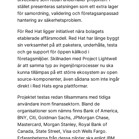
stället presenteras satsningen som ett extra lager
för samordning, validering och företagsanpassad
hantering av säkerhetsproblem.
För Red Hat ligger initiativet nära bolagets
etablerade affärsmodell. Red Hat har länge byggt
sin verksamhet på att paketera, underhålla, testa
och ge support för öppen källkod i
företagsmiljöer. Skillnaden med Project Lightwell
är att samma typ av ingenjörsprocesser nu ska
kunna tillämpas på ett större ekosystem av open
source-komponenter, även sådana som inte ingår
direkt i Red Hats egna plattformar.
Projektet testas redan tillsammans med tidiga
användare inom finanssektorn. Bland de
organisationer som nämns finns Bank of America,
BNY, Citi, Goldman Sachs, JPMorgan Chase,
Mastercard, Morgan Stanley, Royal Bank of
Canada, State Street, Visa och Wells Fargo.
Erfarenheterna från dessa piloter ska enligt IBM