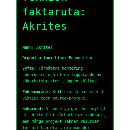
faktaruta:
Akrites
Namn:
Akrites
Organisation:
Linux Foundation
Syfte:
Förbättra hantering,
samordning och offentliggörande av
säkerhetsbrister i öppen källkod.
Fokusområde:
Kritiska sårbarheter i
viktiga open source-projekt.
Bakgrund:
AI-verktyg gör det möjligt
att hitta fler sårbarheter snabbare,
men många projekt saknar resurser
för att hantera stora mängder