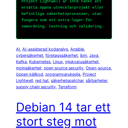
Project Lightwell är inte tänkt att
ersätta öppna utvecklarprojekt eller
befintliga säkerhetsprocesser, utan
fungera som ett extra lager för
samordning, testning och validering.
AI
, 
AI-assisterad kodanalys
, 
Ansible
, 
cybersäkerhet
, 
företagssäkerhet
, 
ibm
, 
Java
, 
Kafka
, 
Kubernetes
, 
Linux
, 
mjukvarusäkerhet
, 
molnsäkerhet
, 
open source security
, 
Open-source
, 
öppen källkod
, 
programvarukedja
, 
Project
Lightwell
, 
red hat
, 
säkerhetspatchar
, 
sårbarheter
, 
supply chain security
, 
Terraform
Debian 14 tar ett
stort steg mot