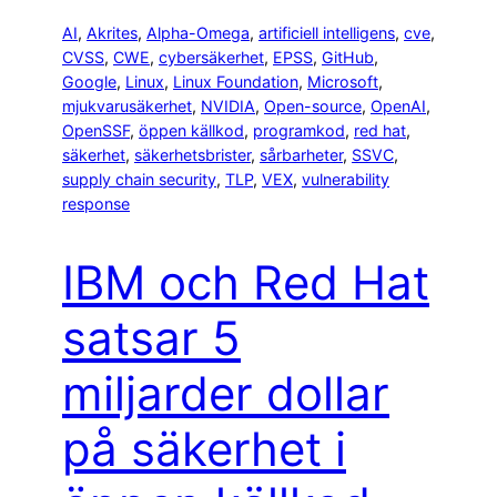
AI
, 
Akrites
, 
Alpha-Omega
, 
artificiell intelligens
, 
cve
, 
CVSS
, 
CWE
, 
cybersäkerhet
, 
EPSS
, 
GitHub
, 
Google
, 
Linux
, 
Linux Foundation
, 
Microsoft
, 
mjukvarusäkerhet
, 
NVIDIA
, 
Open-source
, 
OpenAI
, 
OpenSSF
, 
öppen källkod
, 
programkod
, 
red hat
, 
säkerhet
, 
säkerhetsbrister
, 
sårbarheter
, 
SSVC
, 
supply chain security
, 
TLP
, 
VEX
, 
vulnerability
response
IBM och Red Hat
satsar 5
miljarder dollar
på säkerhet i