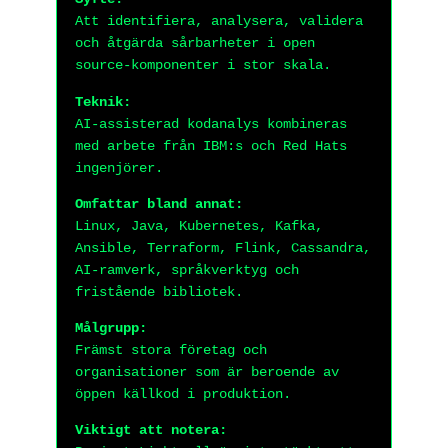
Att identifiera, analysera, validera
och åtgärda sårbarheter i open
source-komponenter i stor skala.
Teknik:
AI-assisterad kodanalys kombineras
med arbete från IBM:s och Red Hats
ingenjörer.
Omfattar bland annat:
Linux, Java, Kubernetes, Kafka,
Ansible, Terraform, Flink, Cassandra,
AI-ramverk, språkverktyg och
fristående bibliotek.
Målgrupp:
Främst stora företag och
organisationer som är beroende av
öppen källkod i produktion.
Viktigt att notera: