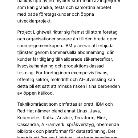
backas upp av ett mycket stort team av ingenjörer
som kan granska, testa och samordna arbetet
med både företagskunder och öppna
utvecklarprojekt.
Project Lightwell riktar sig främst till stora företag
och organisationer snarare än till den breda open
source-gemenskapen. IBM planerar att erbjuda
tjänsten genom kommersiella abonnemang, där
kunder får tillgång till validerade säkerhetsfixar,
livscykelhantering och produktionsklassad
testning. För företag inom exempelvis finans,
offentlig sektor, molndrift och AI-utveckling kan
detta bli ett sätt att minska risken i sina beroenden
av öppen källkod.
Teknikområdet som omfattas är brett. IBM och
Red Hat nämner bland annat Linux, Java,
Kubernetes, Kafka, Ansible, Terraform, Flink,
Cassandra, AI-ramverk, språkverktyg, oberoende
bibliotek och plattformar för dataströmning. Det
innebär att Project Lightwell inte bara handlar om