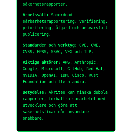
säkerhetsrapporter.
Arbetssätt:
Samordnad
sårbarhetsrapportering, verifiering,
prioritering, åtgärd och ansvarsfull
publicering.
Standarder och verktyg:
CVE, CWE,
CVSS, EPSS, SSVC, VEX och TLP.
Viktiga aktörer:
AWS, Anthropic,
Google, Microsoft, GitHub, Red Hat,
NVIDIA, OpenAI, IBM, Cisco, Rust
Foundation och flera andra.
Betydelse:
Akrites kan minska dubbla
rapporter, förbättra samarbetet med
utvecklare och göra att
säkerhetsfixar når användare
snabbare.