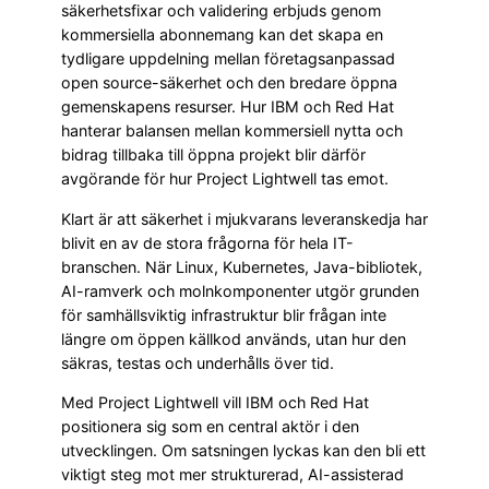
säkerhetsfixar och validering erbjuds genom
kommersiella abonnemang kan det skapa en
tydligare uppdelning mellan företagsanpassad
open source-säkerhet och den bredare öppna
gemenskapens resurser. Hur IBM och Red Hat
hanterar balansen mellan kommersiell nytta och
bidrag tillbaka till öppna projekt blir därför
avgörande för hur Project Lightwell tas emot.
Klart är att säkerhet i mjukvarans leveranskedja har
blivit en av de stora frågorna för hela IT-
branschen. När Linux, Kubernetes, Java-bibliotek,
AI-ramverk och molnkomponenter utgör grunden
för samhällsviktig infrastruktur blir frågan inte
längre om öppen källkod används, utan hur den
säkras, testas och underhålls över tid.
Med Project Lightwell vill IBM och Red Hat
positionera sig som en central aktör i den
utvecklingen. Om satsningen lyckas kan den bli ett
viktigt steg mot mer strukturerad, AI-assisterad