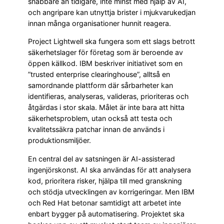
snabbare än tidigare, inte minst med hjälp av AI,
och angripare kan utnyttja brister i mjukvarukedjan
innan många organisationer hunnit reagera.
Project Lightwell ska fungera som ett slags betrott
säkerhetslager för företag som är beroende av
öppen källkod. IBM beskriver initiativet som en
”trusted enterprise clearinghouse”, alltså en
samordnande plattform där sårbarheter kan
identifieras, analyseras, valideras, prioriteras och
åtgärdas i stor skala. Målet är inte bara att hitta
säkerhetsproblem, utan också att testa och
kvalitetssäkra patchar innan de används i
produktionsmiljöer.
En central del av satsningen är AI-assisterad
ingenjörskonst. AI ska användas för att analysera
kod, prioritera risker, hjälpa till med granskning
och stödja utvecklingen av korrigeringar. Men IBM
och Red Hat betonar samtidigt att arbetet inte
enbart bygger på automatisering. Projektet ska