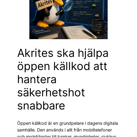
Akrites ska hjälpa
öppen källkod att
hantera
säkerhetshot
snabbare
Öppen källkod är en grundpelare i dagens digitala
samhälle. Den används i allt från mobiltelefoner
och molntjänster till banker, myndigheter, sjukhus