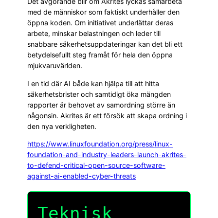
Det avgörande blir om Akrites lyckas samarbeta
med de människor som faktiskt underhåller den
öppna koden. Om initiativet underlättar deras
arbete, minskar belastningen och leder till
snabbare säkerhetsuppdateringar kan det bli ett
betydelsefullt steg framåt för hela den öppna
mjukvaruvärlden.
I en tid där AI både kan hjälpa till att hitta
säkerhetsbrister och samtidigt öka mängden
rapporter är behovet av samordning större än
någonsin. Akrites är ett försök att skapa ordning i
den nya verkligheten.
https://www.linuxfoundation.org/press/linux-
foundation-and-industry-leaders-launch-akrites-
to-defend-critical-open-source-software-
against-ai-enabled-cyber-threats
Teknisk