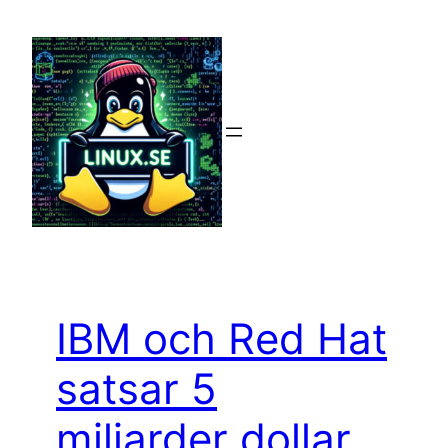
Hoppa
till
innehåll
IBM och Red Hat
satsar 5
miljarder dollar