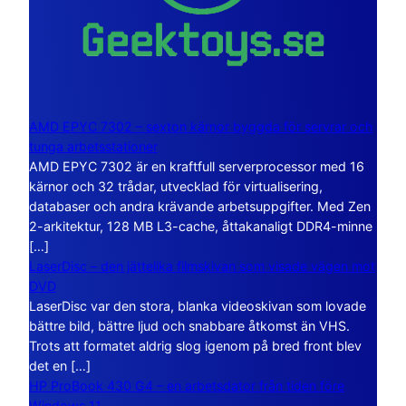
AMD EPYC 7302 – sexton kärnor byggda för servrar och
tunga arbetsstationer
AMD EPYC 7302 är en kraftfull serverprocessor med 16
kärnor och 32 trådar, utvecklad för virtualisering,
databaser och andra krävande arbetsuppgifter. Med Zen
2-arkitektur, 128 MB L3-cache, åttakanaligt DDR4-minne
[…]
LaserDisc – den jättelika filmskivan som visade vägen mot
DVD
LaserDisc var den stora, blanka videoskivan som lovade
bättre bild, bättre ljud och snabbare åtkomst än VHS.
Trots att formatet aldrig slog igenom på bred front blev
det en […]
HP ProBook 430 G4 – en arbetsdator från tiden före
Windows 11