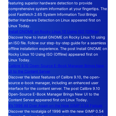
featuring superior hardware detection to provide
comprehensive system information at your fingertips. The
post Fastfetch 2.65 System Information Tool Brings
Better Hardware Detection on Linux appeared first on
Linux Today.
Install GNOME on Rocky Linux 10 Using ISO (Offline)
Discover how to install GNOME on Rocky Linux 10 using
an ISO file. Follow our step-by-step guide for a seamless
offline installation experience. The post Install GNOME on
Rocky Linux 10 Using ISO (Offline) appeared first on
Linux Today.
Calibre 9.10 Open-Source E-Book Manager Brings New
UI to the Content Server
Discover the latest features of Calibre 9.10, the open-
source e-book manager, including an enhanced user
interface for the content server. The post Calibre 9.10
Open-Source E-Book Manager Brings New UI to the
Content Server appeared first on Linux Today.
It’s 1996 All Over Again on the New GIMP 0.54 Flatpak
Discover the nostalgia of 1996 with the new GIMP 0.54