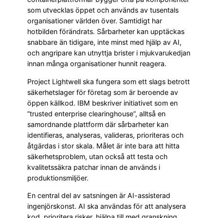
som utvecklas öppet och används av tusentals
organisationer världen över. Samtidigt har
hotbilden förändrats. Sårbarheter kan upptäckas
snabbare än tidigare, inte minst med hjälp av AI,
och angripare kan utnyttja brister i mjukvarukedjan
innan många organisationer hunnit reagera.
Project Lightwell ska fungera som ett slags betrott
säkerhetslager för företag som är beroende av
öppen källkod. IBM beskriver initiativet som en
”trusted enterprise clearinghouse”, alltså en
samordnande plattform där sårbarheter kan
identifieras, analyseras, valideras, prioriteras och
åtgärdas i stor skala. Målet är inte bara att hitta
säkerhetsproblem, utan också att testa och
kvalitetssäkra patchar innan de används i
produktionsmiljöer.
En central del av satsningen är AI-assisterad
ingenjörskonst. AI ska användas för att analysera
kod, prioritera risker, hjälpa till med granskning