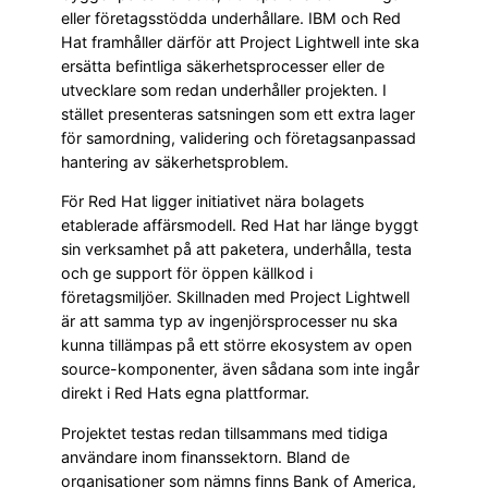
eller företagsstödda underhållare. IBM och Red
Hat framhåller därför att Project Lightwell inte ska
ersätta befintliga säkerhetsprocesser eller de
utvecklare som redan underhåller projekten. I
stället presenteras satsningen som ett extra lager
för samordning, validering och företagsanpassad
hantering av säkerhetsproblem.
För Red Hat ligger initiativet nära bolagets
etablerade affärsmodell. Red Hat har länge byggt
sin verksamhet på att paketera, underhålla, testa
och ge support för öppen källkod i
företagsmiljöer. Skillnaden med Project Lightwell
är att samma typ av ingenjörsprocesser nu ska
kunna tillämpas på ett större ekosystem av open
source-komponenter, även sådana som inte ingår
direkt i Red Hats egna plattformar.
Projektet testas redan tillsammans med tidiga
användare inom finanssektorn. Bland de
organisationer som nämns finns Bank of America,