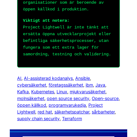
organisationer som är beroende av
öppen källkod i produktion.
Viktigt att notera:
Project Lightwell är inte tänkt att
ersätta öppna utvecklarprojekt eller
befintliga säkerhetsprocesser, utan
fungera som ett extra lager för
samordning, testning och validering.
AI
, 
AI-assisterad kodanalys
, 
Ansible
, 
cybersäkerhet
, 
företagssäkerhet
, 
ibm
, 
Java
, 
Kafka
, 
Kubernetes
, 
Linux
, 
mjukvarusäkerhet
, 
molnsäkerhet
, 
open source security
, 
Open-source
, 
öppen källkod
, 
programvarukedja
, 
Project
Lightwell
, 
red hat
, 
säkerhetspatchar
, 
sårbarheter
, 
supply chain security
, 
Terraform