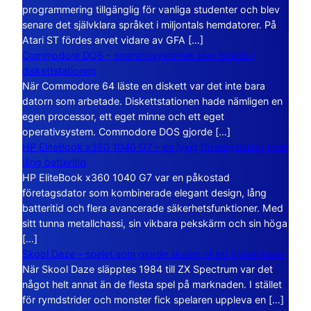
programmering tillgänglig för vanliga studenter och blev
senare det självklara språket i miljontals hemdatorer. På
Atari ST fördes arvet vidare av GFA […]
Commodore DOS – operativsystemet som bodde i
diskettstationen
När Commodore 64 läste en diskett var det inte bara
datorn som arbetade. Diskettstationen hade nämligen en
egen processor, ett eget minne och ett eget
operativsystem. Commodore DOS gjorde […]
HP EliteBook x360 1040 G7 – en lyxig företagsdator med
lång batteritid
HP EliteBook x360 1040 G7 var en påkostad
företagsdator som kombinerade elegant design, lång
batteritid och flera avancerade säkerhetsfunktioner. Med
sitt tunna metallchassi, sin vikbara pekskärm och sin höga
[…]
Skool Daze – spelet som gjorde skolan till ett öppet kaos
När Skool Daze släpptes 1984 till ZX Spectrum var det
något helt annat än de flesta spel på marknaden. I stället
för rymdstrider och monster fick spelaren uppleva en […]