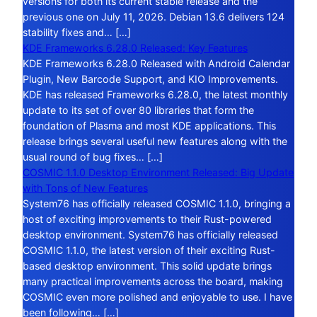
versions for both its current stable release and the
previous one on July 11, 2026. Debian 13.6 delivers 124
stability fixes and… […]
KDE Frameworks 6.28.0 Released: Key Features
KDE Frameworks 6.28.0 Released with Android Calendar
Plugin, New Barcode Support, and KIO Improvements.
KDE has released Frameworks 6.28.0, the latest monthly
update to its set of over 80 libraries that form the
foundation of Plasma and most KDE applications. This
release brings several useful new features along with the
usual round of bug fixes… […]
COSMIC 1.1.0 Desktop Environment Released: Big Update
with Tons of New Features
System76 has officially released COSMIC 1.1.0, bringing a
host of exciting improvements to their Rust-powered
desktop environment. System76 has officially released
COSMIC 1.1.0, the latest version of their exciting Rust-
based desktop environment. This solid update brings
many practical improvements across the board, making
COSMIC even more polished and enjoyable to use. I have
been following… […]