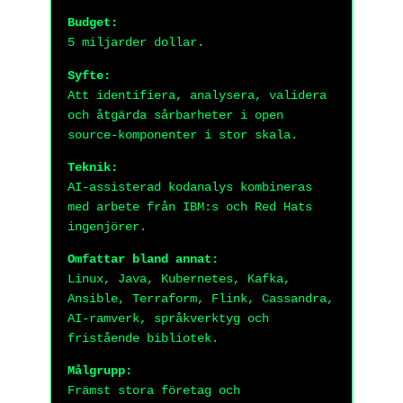
Budget:
5 miljarder dollar.
Syfte:
Att identifiera, analysera, validera
och åtgärda sårbarheter i open
source-komponenter i stor skala.
Teknik:
AI-assisterad kodanalys kombineras
med arbete från IBM:s och Red Hats
ingenjörer.
Omfattar bland annat:
Linux, Java, Kubernetes, Kafka,
Ansible, Terraform, Flink, Cassandra,
AI-ramverk, språkverktyg och
fristående bibliotek.
Målgrupp:
Främst stora företag och