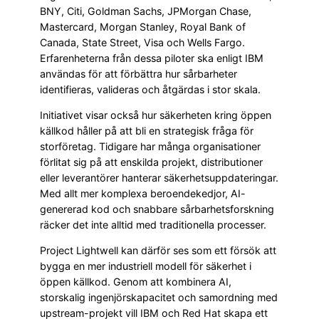
BNY, Citi, Goldman Sachs, JPMorgan Chase,
Mastercard, Morgan Stanley, Royal Bank of
Canada, State Street, Visa och Wells Fargo.
Erfarenheterna från dessa piloter ska enligt IBM
användas för att förbättra hur sårbarheter
identifieras, valideras och åtgärdas i stor skala.
Initiativet visar också hur säkerheten kring öppen
källkod håller på att bli en strategisk fråga för
storföretag. Tidigare har många organisationer
förlitat sig på att enskilda projekt, distributioner
eller leverantörer hanterar säkerhetsuppdateringar.
Med allt mer komplexa beroendekedjor, AI-
genererad kod och snabbare sårbarhetsforskning
räcker det inte alltid med traditionella processer.
Project Lightwell kan därför ses som ett försök att
bygga en mer industriell modell för säkerhet i
öppen källkod. Genom att kombinera AI,
storskalig ingenjörskapacitet och samordning med
upstream-projekt vill IBM och Red Hat skapa ett