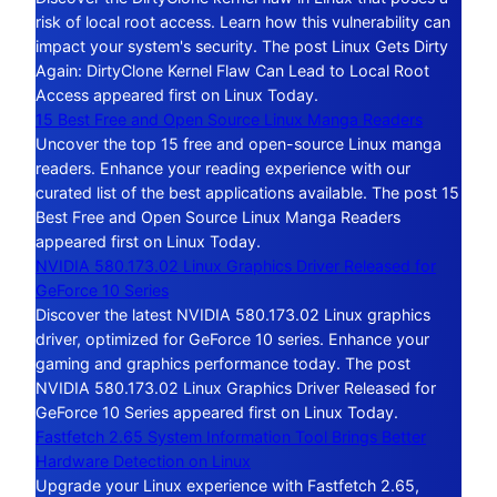
risk of local root access. Learn how this vulnerability can
impact your system's security. The post Linux Gets Dirty
Again: DirtyClone Kernel Flaw Can Lead to Local Root
Access appeared first on Linux Today.
15 Best Free and Open Source Linux Manga Readers
Uncover the top 15 free and open-source Linux manga
readers. Enhance your reading experience with our
curated list of the best applications available. The post 15
Best Free and Open Source Linux Manga Readers
appeared first on Linux Today.
NVIDIA 580.173.02 Linux Graphics Driver Released for
GeForce 10 Series
Discover the latest NVIDIA 580.173.02 Linux graphics
driver, optimized for GeForce 10 series. Enhance your
gaming and graphics performance today. The post
NVIDIA 580.173.02 Linux Graphics Driver Released for
GeForce 10 Series appeared first on Linux Today.
Fastfetch 2.65 System Information Tool Brings Better
Hardware Detection on Linux
Upgrade your Linux experience with Fastfetch 2.65,