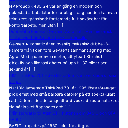
HP ProBook 430 G4 var en gång en modern och
påkostad arbetsdator för företag. I dag har den hamnat i
teknikens gränsland: fortfarande fullt användbar för
kontorsarbete, men utan […]
Dubbelåtta Kameran Gevaert Automatic – en mekanisk
filmkamera från 8 mm-filmens storhetstid
Gevaert Automatic är en ovanlig mekanisk dubbel-8-
kamera från tiden före Gevaerts sammanslagning med
Agfa. Med fjäderdriven motor, utbytbart Steinheil-
objektiv och filmhastigheter på upp till 32 bilder per
sekund är […]
IBM ThinkPad 701 – den lilla datorn som vecklade ut sina
vingar
När IBM lanserade ThinkPad 701 år 1995 löste företaget
problemet med små bärbara datorer på ett spektakulärt
sätt. Datorns delade tangentbord vecklade automatiskt ut
sig när locket öppnades och […]
Från stordator till Atari ST – historien om BASIC och GFA
BASIC
BASIC skapades på 1960-talet för att göra