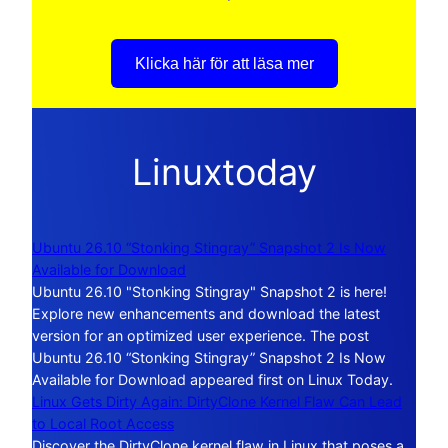
Klicka här för att läsa mer
Linuxtoday
Ubuntu 26.10 “Stonking Stingray” Snapshot 2 Is Now
Available for Download
Ubuntu 26.10 "Stonking Stingray" Snapshot 2 is here!
Explore new enhancements and download the latest
version for an optimized user experience. The post
Ubuntu 26.10 “Stonking Stingray” Snapshot 2 Is Now
Available for Download appeared first on Linux Today.
Linux Gets Dirty Again: DirtyClone Kernel Flaw Can Lead
to Local Root Access
Discover the DirtyClone kernel flaw in Linux that poses a