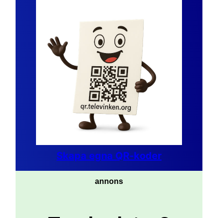
Skapa egna QR-koder
annons