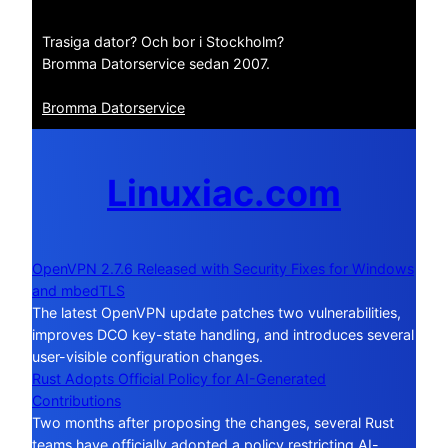
Trasiga dator? Och bor i Stockholm?
Bromma Datorservice sedan 2007.
Bromma Datorservice
Linuxiac.com
OpenVPN 2.7.6 Released with Security Fixes for Windows
and mbedTLS
The latest OpenVPN update patches two vulnerabilities,
improves DCO key-state handling, and introduces several
user-visible configuration changes.
Rust Adopts Official Policy for AI-Generated
Contributions
Two months after proposing the changes, several Rust
teams have officially adopted a policy restricting AI-