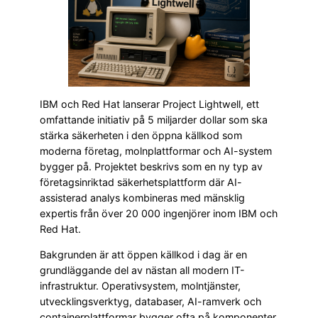
IBM och Red Hat lanserar Project Lightwell, ett
omfattande initiativ på 5 miljarder dollar som ska
stärka säkerheten i den öppna källkod som
moderna företag, molnplattformar och AI-system
bygger på. Projektet beskrivs som en ny typ av
företagsinriktad säkerhetsplattform där AI-
assisterad analys kombineras med mänsklig
expertis från över 20 000 ingenjörer inom IBM och
Red Hat.
Bakgrunden är att öppen källkod i dag är en
grundläggande del av nästan all modern IT-
infrastruktur. Operativsystem, molntjänster,
utvecklingsverktyg, databaser, AI-ramverk och
containerplattformar bygger ofta på komponenter