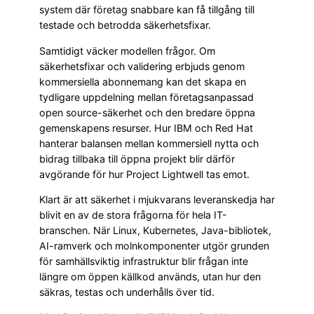
system där företag snabbare kan få tillgång till
testade och betrodda säkerhetsfixar.
Samtidigt väcker modellen frågor. Om
säkerhetsfixar och validering erbjuds genom
kommersiella abonnemang kan det skapa en
tydligare uppdelning mellan företagsanpassad
open source-säkerhet och den bredare öppna
gemenskapens resurser. Hur IBM och Red Hat
hanterar balansen mellan kommersiell nytta och
bidrag tillbaka till öppna projekt blir därför
avgörande för hur Project Lightwell tas emot.
Klart är att säkerhet i mjukvarans leveranskedja har
blivit en av de stora frågorna för hela IT-
branschen. När Linux, Kubernetes, Java-bibliotek,
AI-ramverk och molnkomponenter utgör grunden
för samhällsviktig infrastruktur blir frågan inte
längre om öppen källkod används, utan hur den
säkras, testas och underhålls över tid.