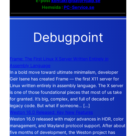
E-post
kontakt@datorhjalp.se
Hemsida :
PC-Service.se
Debugpoint
Frame: The First Linux X Server Written Entirely in
Assembly Language
In a bold move toward ultimate minimalism, developer
Geir Isene has created Frame — the first X11 server for
Linux written entirely in assembly language. The X server
is one of those foundational pieces that most of us take
for granted. It’s big, complex, and full of decades of
legacy code. But what if someone… […]
Weston 16.0 Released: Key New Features
Weston 16.0 released with major advances in HDR, color
management, and Wayland protocol support. After about
five months of development, the Weston project has