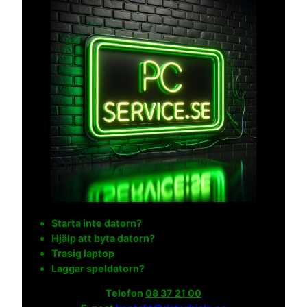
Starta inte datorn?
Hjälp att byta datorn?
Trasig laptop
Laggar speldatorn?
Telefon
08 37 21 00