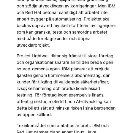
och stödja utvecklingen av korrigeringar. Men IBM
och Red Hat betonar samtidigt att arbetet inte
enbart bygger på automatisering. Projektet ska
backas upp av ett mycket stort team av ingenjörer
som kan granska, testa och samordna arbetet
med både företagskunder och öppna
utvecklarprojekt.
Project Lightwell riktar sig främst till stora företag
och organisationer snarare än till den breda open
source-gemenskapen. IBM planerar att erbjuda
tjänsten genom kommersiella abonnemang, där
kunder får tillgång till validerade säkerhetsfixar,
livscykelhantering och produktionsklassad
testning. För företag inom exempelvis finans,
offentlig sektor, molndrift och AI-utveckling kan
detta bli ett sätt att minska risken i sina beroenden
av öppen källkod.
Teknikområdet som omfattas är brett. IBM och
Red Hat nämner bland annat Linux, Java,