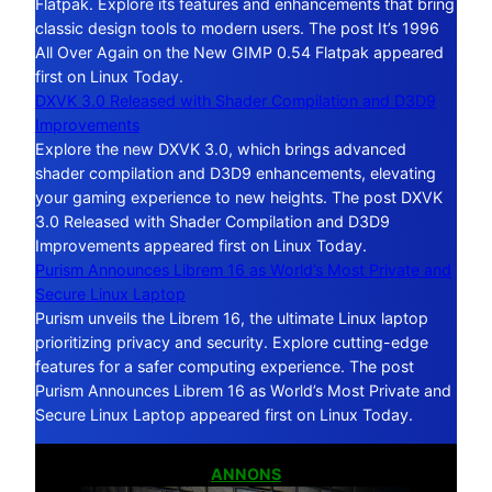
Flatpak. Explore its features and enhancements that bring
classic design tools to modern users. The post It’s 1996
All Over Again on the New GIMP 0.54 Flatpak appeared
first on Linux Today.
DXVK 3.0 Released with Shader Compilation and D3D9
Improvements
Explore the new DXVK 3.0, which brings advanced
shader compilation and D3D9 enhancements, elevating
your gaming experience to new heights. The post DXVK
3.0 Released with Shader Compilation and D3D9
Improvements appeared first on Linux Today.
Purism Announces Librem 16 as World’s Most Private and
Secure Linux Laptop
Purism unveils the Librem 16, the ultimate Linux laptop
prioritizing privacy and security. Explore cutting-edge
features for a safer computing experience. The post
Purism Announces Librem 16 as World’s Most Private and
Secure Linux Laptop appeared first on Linux Today.
ANNONS