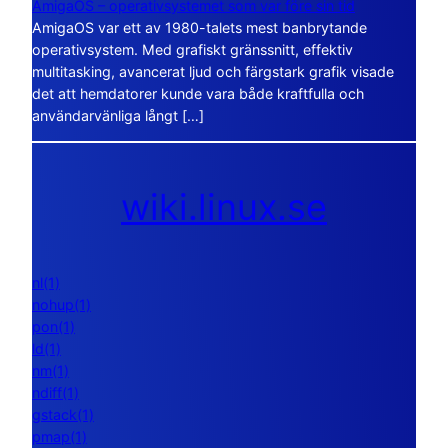
AmigaOS – operativsystemet som var före sin tid
AmigaOS var ett av 1980-talets mest banbrytande
operativsystem. Med grafiskt gränssnitt, effektiv
multitasking, avancerat ljud och färgstark grafik visade
det att hemdatorer kunde vara både kraftfulla och
användarvänliga långt […]
wiki.linux.se
nl(1)
nohup(1)
pon(1)
ld(1)
nm(1)
ndiff(1)
gstack(1)
pmap(1)