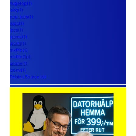
hugetop(1)
lsirq(1)
pcp-ipcs(1)
lsipc(1)
ipcs(1)
ipcmk(1)
ipcrm(1)
mkfifo(1)
mkfifo(1p)
uconv(1)
iconv(1)
Debian Source list