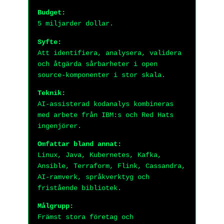
Budget:
5 miljarder dollar.
Syfte:
Att identifiera, analysera, validera
och åtgärda sårbarheter i open
source-komponenter i stor skala.
Teknik:
AI-assisterad kodanalys kombineras
med arbete från IBM:s och Red Hats
ingenjörer.
Omfattar bland annat:
Linux, Java, Kubernetes, Kafka,
Ansible, Terraform, Flink, Cassandra,
AI-ramverk, språkverktyg och
fristående bibliotek.
Målgrupp:
Främst stora företag och