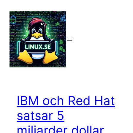
Hoppa
till
innehåll
IBM och Red Hat
satsar 5
miljarder dollar