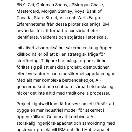
BNY, Citi, Goldman Sachs, JPMorgan Chase,
Mastercard, Morgan Stanley, Royal Bank of
Canada, State Street, Visa och Wells Fargo.
Erfarenheterna från dessa piloter ska enligt IBM
användas för att förbättra hur sårbarheter
identifieras, valideras och åtgärdas i stor skala.
Initiativet visar också hur säkerheten kring öppen
källkod håller på att bli en strategisk fråga för
storföretag. Tidigare har många organisationer
förlitat sig på att enskilda projekt, distributioner
eller leverantörer hanterar säkerhetsuppdateringar.
Med allt mer komplexa beroendekedjor, AI-
genererad kod och snabbare sårbarhetsforskning
räcker det inte alltid med traditionella processer.
Project Lightwell kan därför ses som ett försök att
bygga en mer industriell modell för säkerhet i
öppen källkod. Genom att kombinera AI,
storskalig ingenjörskapacitet och samordning med
upstream-projekt vill IBM och Red Hat skapa ett