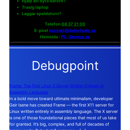
Hjälp att byta datorn?
Trasig laptop
Laggar speldatorn?
Telefon
08 37 21 00
E-post
kontakt@datorhjalp.se
Hemsida :
PC-Service.se
Debugpoint
Frame: The First Linux X Server Written Entirely in
Assembly Language
In a bold move toward ultimate minimalism, developer
Geir Isene has created Frame — the first X11 server for
Linux written entirely in assembly language. The X server
is one of those foundational pieces that most of us take
for granted. It’s big, complex, and full of decades of