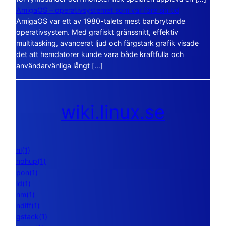
AmigaOS – operativsystemet som var före sin tid
AmigaOS var ett av 1980-talets mest banbrytande
operativsystem. Med grafiskt gränssnitt, effektiv
multitasking, avancerat ljud och färgstark grafik visade
det att hemdatorer kunde vara både kraftfulla och
användarvänliga långt […]
wiki.linux.se
nl(1)
nohup(1)
pon(1)
ld(1)
nm(1)
ndiff(1)
gstack(1)