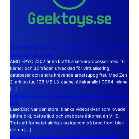
AMD EPYC 7302 – sexton kärnor byggda för servrar och
tunga arbetsstationer
AMD EPYC 7302 är en kraftfull serverprocessor med 16
kärnor och 32 trådar, utvecklad för virtualisering,
databaser och andra krävande arbetsuppgifter. Med Zen
2-arkitektur, 128 MB L3-cache, åttakanaligt DDR4-minne
[…]
LaserDisc – den jättelika filmskivan som visade vägen mot
DVD
LaserDisc var den stora, blanka videoskivan som lovade
bättre bild, bättre ljud och snabbare åtkomst än VHS.
Trots att formatet aldrig slog igenom på bred front blev
det en […]
HP ProBook 430 G4 – en arbetsdator från tiden före