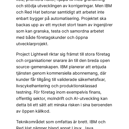
och stödja utvecklingen av korrigeringar. Men IBM
och Red Hat betonar samtidigt att arbetet inte
enbart bygger på automatisering. Projektet ska
backas upp av ett mycket stort team av ingenjörer
som kan granska, testa och samordna arbetet
med både företagskunder och öppna
utvecklarprojekt.
Project Lightwell riktar sig främst till stora företag
och organisationer snarare än till den breda open
source-gemenskapen. IBM planerar att erbjuda
tjänsten genom kommersiella abonnemang, där
kunder får tillgång till validerade säkerhetsfixar,
livscykelhantering och produktionsklassad
testning. För företag inom exempelvis finans,
offentlig sektor, molndrift och AI-utveckling kan
detta bli ett sätt att minska risken i sina beroenden
av öppen källkod.
Teknikområdet som omfattas är brett. IBM och
Red Hat nämner bland annat Linux, Java,