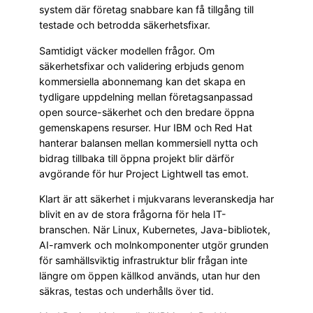
system där företag snabbare kan få tillgång till
testade och betrodda säkerhetsfixar.
Samtidigt väcker modellen frågor. Om
säkerhetsfixar och validering erbjuds genom
kommersiella abonnemang kan det skapa en
tydligare uppdelning mellan företagsanpassad
open source-säkerhet och den bredare öppna
gemenskapens resurser. Hur IBM och Red Hat
hanterar balansen mellan kommersiell nytta och
bidrag tillbaka till öppna projekt blir därför
avgörande för hur Project Lightwell tas emot.
Klart är att säkerhet i mjukvarans leveranskedja har
blivit en av de stora frågorna för hela IT-
branschen. När Linux, Kubernetes, Java-bibliotek,
AI-ramverk och molnkomponenter utgör grunden
för samhällsviktig infrastruktur blir frågan inte
längre om öppen källkod används, utan hur den
säkras, testas och underhålls över tid.