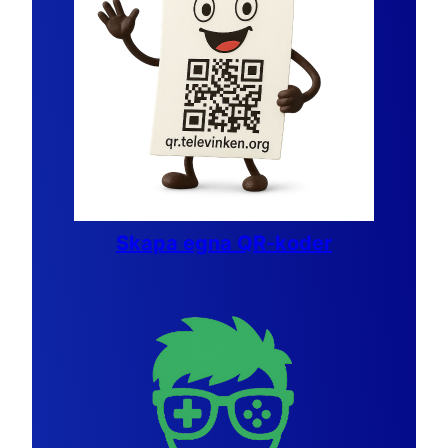
Skapa egna QR-koder