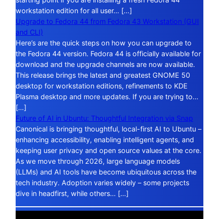
workstation edition for all user… […]
Upgrade to Fedora 44 from Fedora 43 Workstation (GUI
and CLI)
Here’s are the quick steps on how you can upgrade to
the Fedora 44 version. Fedora 44 is officially available for
download and the upgrade channels are now available.
This release brings the latest and greatest GNOME 50
desktop for workstation editions, refinements to KDE
Plasma desktop and more updates. If you are trying to…
[…]
Future of AI in Ubuntu: Thoughtful Integration via Snap
Canonical is bringing thoughtful, local-first AI to Ubuntu –
enhancing accessibility, enabling intelligent agents, and
keeping user privacy and open source values at the core.
As we move through 2026, large language models
(LLMs) and AI tools have become ubiquitous across the
tech industry. Adoption varies widely – some projects
dive in headfirst, while others… […]