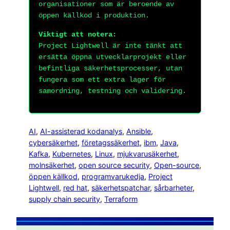
organisationer som är beroende av
öppen källkod i produktion.
Viktigt att notera:
Project Lightwell är inte tänkt att
ersätta öppna utvecklarprojekt eller
befintliga säkerhetsprocesser, utan
fungera som ett extra lager för
samordning, testning och validering.
AI
, 
AI-assisterad kodanalys
, 
Ansible
, 
cybersäkerhet
, 
företagssäkerhet
, 
ibm
, 
Java
, 
Kafka
, 
Kubernetes
, 
Linux
, 
mjukvarusäkerhet
, 
molnsäkerhet
, 
open source security
, 
Open-source
, 
öppen källkod
, 
programvarukedja
, 
Project
Lightwell
, 
red hat
, 
säkerhetspatchar
, 
sårbarheter
, 
supply chain security
, 
Terraform