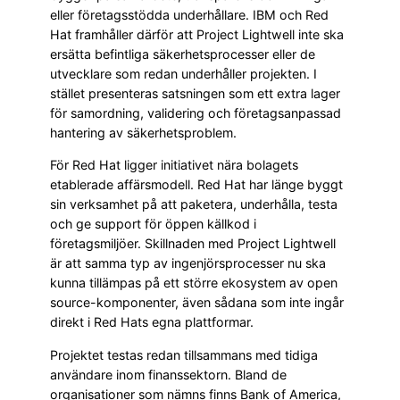
eller företagsstödda underhållare. IBM och Red
Hat framhåller därför att Project Lightwell inte ska
ersätta befintliga säkerhetsprocesser eller de
utvecklare som redan underhåller projekten. I
stället presenteras satsningen som ett extra lager
för samordning, validering och företagsanpassad
hantering av säkerhetsproblem.
För Red Hat ligger initiativet nära bolagets
etablerade affärsmodell. Red Hat har länge byggt
sin verksamhet på att paketera, underhålla, testa
och ge support för öppen källkod i
företagsmiljöer. Skillnaden med Project Lightwell
är att samma typ av ingenjörsprocesser nu ska
kunna tillämpas på ett större ekosystem av open
source-komponenter, även sådana som inte ingår
direkt i Red Hats egna plattformar.
Projektet testas redan tillsammans med tidiga
användare inom finanssektorn. Bland de
organisationer som nämns finns Bank of America,