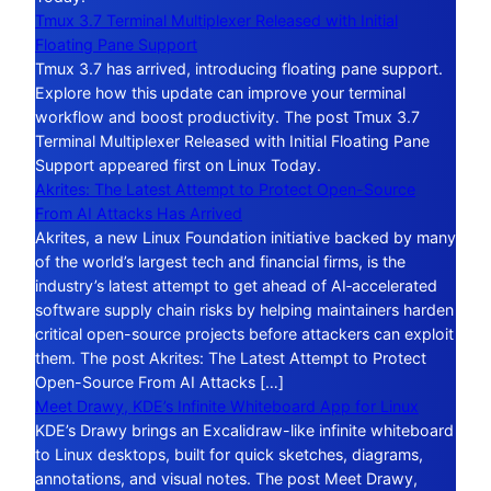
Tmux 3.7 Terminal Multiplexer Released with Initial
Floating Pane Support
Tmux 3.7 has arrived, introducing floating pane support.
Explore how this update can improve your terminal
workflow and boost productivity. The post Tmux 3.7
Terminal Multiplexer Released with Initial Floating Pane
Support appeared first on Linux Today.
Akrites: The Latest Attempt to Protect Open-Source
From AI Attacks Has Arrived
Akrites, a new Linux Foundation initiative backed by many
of the world’s largest tech and financial firms, is the
industry’s latest attempt to get ahead of AI‑accelerated
software supply chain risks by helping maintainers harden
critical open-source projects before attackers can exploit
them. The post Akrites: The Latest Attempt to Protect
Open-Source From AI Attacks […]
Meet Drawy, KDE’s Infinite Whiteboard App for Linux
KDE’s Drawy brings an Excalidraw-like infinite whiteboard
to Linux desktops, built for quick sketches, diagrams,
annotations, and visual notes. The post Meet Drawy,