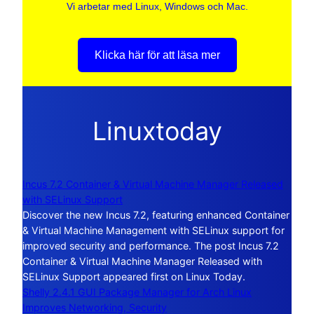
Vi arbetar med Linux, Windows och Mac.
Klicka här för att läsa mer
Linuxtoday
Incus 7.2 Container & Virtual Machine Manager Released
with SELinux Support
Discover the new Incus 7.2, featuring enhanced Container
& Virtual Machine Management with SELinux support for
improved security and performance. The post Incus 7.2
Container & Virtual Machine Manager Released with
SELinux Support appeared first on Linux Today.
Shelly 2.4.1 GUI Package Manager for Arch Linux
Improves Networking, Security