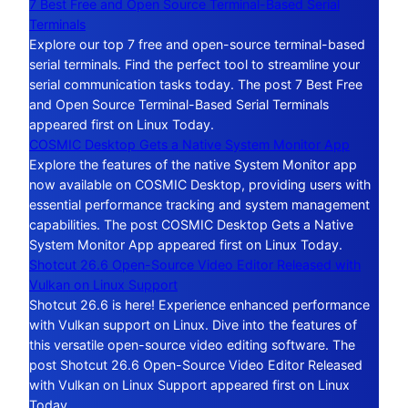
7 Best Free and Open Source Terminal-Based Serial
Terminals
Explore our top 7 free and open-source terminal-based
serial terminals. Find the perfect tool to streamline your
serial communication tasks today. The post 7 Best Free
and Open Source Terminal-Based Serial Terminals
appeared first on Linux Today.
COSMIC Desktop Gets a Native System Monitor App
Explore the features of the native System Monitor app
now available on COSMIC Desktop, providing users with
essential performance tracking and system management
capabilities. The post COSMIC Desktop Gets a Native
System Monitor App appeared first on Linux Today.
Shotcut 26.6 Open-Source Video Editor Released with
Vulkan on Linux Support
Shotcut 26.6 is here! Experience enhanced performance
with Vulkan support on Linux. Dive into the features of
this versatile open-source video editing software. The
post Shotcut 26.6 Open-Source Video Editor Released
with Vulkan on Linux Support appeared first on Linux
Today.