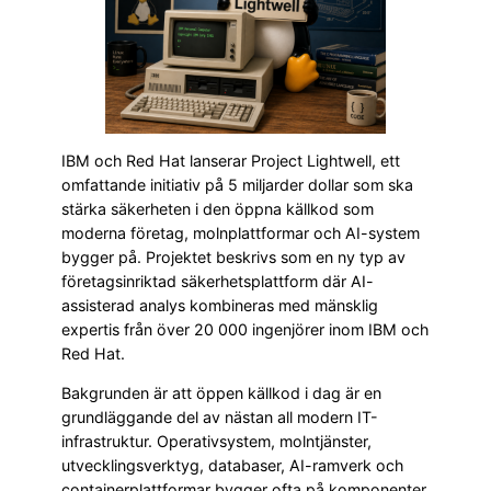
IBM och Red Hat lanserar Project Lightwell, ett
omfattande initiativ på 5 miljarder dollar som ska
stärka säkerheten i den öppna källkod som
moderna företag, molnplattformar och AI-system
bygger på. Projektet beskrivs som en ny typ av
företagsinriktad säkerhetsplattform där AI-
assisterad analys kombineras med mänsklig
expertis från över 20 000 ingenjörer inom IBM och
Red Hat.
Bakgrunden är att öppen källkod i dag är en
grundläggande del av nästan all modern IT-
infrastruktur. Operativsystem, molntjänster,
utvecklingsverktyg, databaser, AI-ramverk och
containerplattformar bygger ofta på komponenter