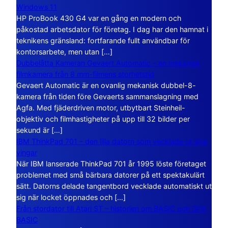
Windows 11
HP ProBook 430 G4 var en gång en modern och
påkostad arbetsdator för företag. I dag har den hamnat i
teknikens gränsland: fortfarande fullt användbar för
kontorsarbete, men utan […]
Dubbelåtta Kameran Gevaert Automatic – en mekanisk
filmkamera från 8 mm-filmens storhetstid
Gevaert Automatic är en ovanlig mekanisk dubbel-8-
kamera från tiden före Gevaerts sammanslagning med
Agfa. Med fjäderdriven motor, utbytbart Steinheil-
objektiv och filmhastigheter på upp till 32 bilder per
sekund är […]
IBM ThinkPad 701 – den lilla datorn som vecklade ut sina
vingar
När IBM lanserade ThinkPad 701 år 1995 löste företaget
problemet med små bärbara datorer på ett spektakulärt
sätt. Datorns delade tangentbord vecklade automatiskt ut
sig när locket öppnades och […]
Från stordator till Atari ST – historien om BASIC och GFA
BASIC