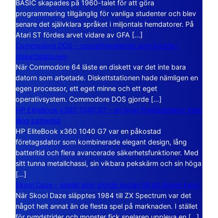
BASIC skapades på 1960-talet för att göra
programmering tillgänglig för vanliga studenter och blev
senare det självklara språket i miljontals hemdatorer. På
Atari ST fördes arvet vidare av GFA […]
Commodore DOS – operativsystemet som bodde i
diskettstationen
När Commodore 64 läste en diskett var det inte bara
datorn som arbetade. Diskettstationen hade nämligen en
egen processor, ett eget minne och ett eget
operativsystem. Commodore DOS gjorde […]
HP EliteBook x360 1040 G7 – en lyxig företagsdator med
lång batteritid
HP EliteBook x360 1040 G7 var en påkostad
företagsdator som kombinerade elegant design, lång
batteritid och flera avancerade säkerhetsfunktioner. Med
sitt tunna metallchassi, sin vikbara pekskärm och sin höga
[…]
Skool Daze – spelet som gjorde skolan till ett öppet kaos
När Skool Daze släpptes 1984 till ZX Spectrum var det
något helt annat än de flesta spel på marknaden. I stället
för rymdstrider och monster fick spelaren uppleva en […]