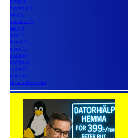
pmap(1)
hugetop(1)
lsirq(1)
pcp-ipcs(1)
lsipc(1)
ipcs(1)
ipcmk(1)
ipcrm(1)
mkfifo(1)
mkfifo(1p)
uconv(1)
iconv(1)
Debian Source list