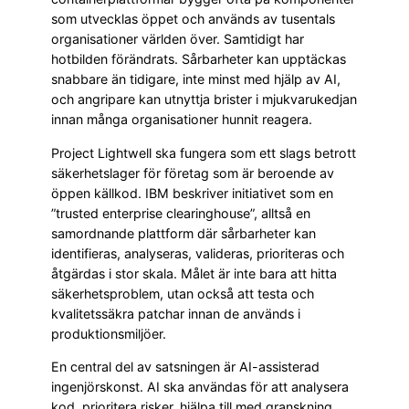
som utvecklas öppet och används av tusentals
organisationer världen över. Samtidigt har
hotbilden förändrats. Sårbarheter kan upptäckas
snabbare än tidigare, inte minst med hjälp av AI,
och angripare kan utnyttja brister i mjukvarukedjan
innan många organisationer hunnit reagera.
Project Lightwell ska fungera som ett slags betrott
säkerhetslager för företag som är beroende av
öppen källkod. IBM beskriver initiativet som en
”trusted enterprise clearinghouse”, alltså en
samordnande plattform där sårbarheter kan
identifieras, analyseras, valideras, prioriteras och
åtgärdas i stor skala. Målet är inte bara att hitta
säkerhetsproblem, utan också att testa och
kvalitetssäkra patchar innan de används i
produktionsmiljöer.
En central del av satsningen är AI-assisterad
ingenjörskonst. AI ska användas för att analysera
kod, prioritera risker, hjälpa till med granskning