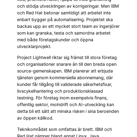
och stödja utvecklingen av korrigeringar. Men IBM
och Red Hat betonar samtidigt att arbetet inte
enbart bygger på automatisering. Projektet ska
backas upp av ett mycket stort team av ingenjörer
som kan granska, testa och samordna arbetet
med både företagskunder och öppna
utvecklarprojekt.
Project Lightwell riktar sig främst till stora företag
och organisationer snarare än till den breda open
source-gemenskapen. IBM planerar att erbjuda
tjänsten genom kommersiella abonnemang, där
kunder får tillgång till validerade säkerhetsfixar,
livscykelhantering och produktionsklassad
testning. För företag inom exempelvis finans,
offentlig sektor, molndrift och AI-utveckling kan
detta bli ett sätt att minska risken i sina beroenden
av öppen källkod.
Teknikområdet som omfattas är brett. IBM och
Red Hat nämner bland annat Linux, Java,