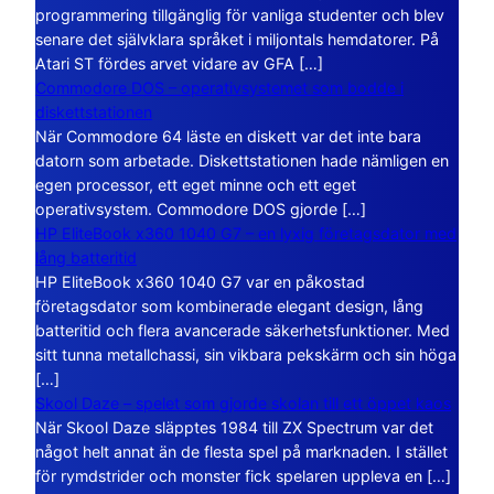
programmering tillgänglig för vanliga studenter och blev
senare det självklara språket i miljontals hemdatorer. På
Atari ST fördes arvet vidare av GFA […]
Commodore DOS – operativsystemet som bodde i
diskettstationen
När Commodore 64 läste en diskett var det inte bara
datorn som arbetade. Diskettstationen hade nämligen en
egen processor, ett eget minne och ett eget
operativsystem. Commodore DOS gjorde […]
HP EliteBook x360 1040 G7 – en lyxig företagsdator med
lång batteritid
HP EliteBook x360 1040 G7 var en påkostad
företagsdator som kombinerade elegant design, lång
batteritid och flera avancerade säkerhetsfunktioner. Med
sitt tunna metallchassi, sin vikbara pekskärm och sin höga
[…]
Skool Daze – spelet som gjorde skolan till ett öppet kaos
När Skool Daze släpptes 1984 till ZX Spectrum var det
något helt annat än de flesta spel på marknaden. I stället
för rymdstrider och monster fick spelaren uppleva en […]