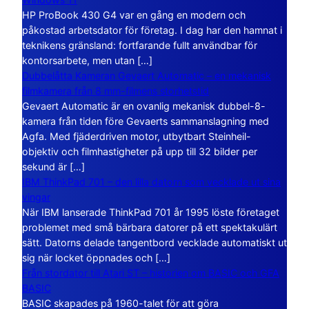
HP ProBook 430 G4 var en gång en modern och
påkostad arbetsdator för företag. I dag har den hamnat i
teknikens gränsland: fortfarande fullt användbar för
kontorsarbete, men utan […]
Dubbelåtta Kameran Gevaert Automatic – en mekanisk
filmkamera från 8 mm-filmens storhetstid
Gevaert Automatic är en ovanlig mekanisk dubbel-8-
kamera från tiden före Gevaerts sammanslagning med
Agfa. Med fjäderdriven motor, utbytbart Steinheil-
objektiv och filmhastigheter på upp till 32 bilder per
sekund är […]
IBM ThinkPad 701 – den lilla datorn som vecklade ut sina
vingar
När IBM lanserade ThinkPad 701 år 1995 löste företaget
problemet med små bärbara datorer på ett spektakulärt
sätt. Datorns delade tangentbord vecklade automatiskt ut
sig när locket öppnades och […]
Från stordator till Atari ST – historien om BASIC och GFA
BASIC
BASIC skapades på 1960-talet för att göra