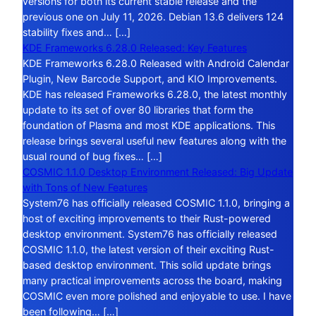
versions for both its current stable release and the
previous one on July 11, 2026. Debian 13.6 delivers 124
stability fixes and… […]
KDE Frameworks 6.28.0 Released: Key Features
KDE Frameworks 6.28.0 Released with Android Calendar
Plugin, New Barcode Support, and KIO Improvements.
KDE has released Frameworks 6.28.0, the latest monthly
update to its set of over 80 libraries that form the
foundation of Plasma and most KDE applications. This
release brings several useful new features along with the
usual round of bug fixes… […]
COSMIC 1.1.0 Desktop Environment Released: Big Update
with Tons of New Features
System76 has officially released COSMIC 1.1.0, bringing a
host of exciting improvements to their Rust-powered
desktop environment. System76 has officially released
COSMIC 1.1.0, the latest version of their exciting Rust-
based desktop environment. This solid update brings
many practical improvements across the board, making
COSMIC even more polished and enjoyable to use. I have
been following… […]