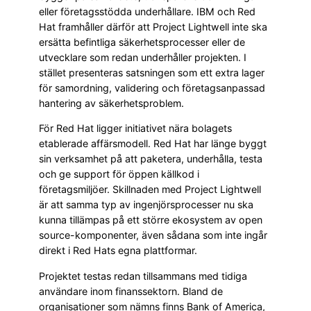
eller företagsstödda underhållare. IBM och Red
Hat framhåller därför att Project Lightwell inte ska
ersätta befintliga säkerhetsprocesser eller de
utvecklare som redan underhåller projekten. I
stället presenteras satsningen som ett extra lager
för samordning, validering och företagsanpassad
hantering av säkerhetsproblem.
För Red Hat ligger initiativet nära bolagets
etablerade affärsmodell. Red Hat har länge byggt
sin verksamhet på att paketera, underhålla, testa
och ge support för öppen källkod i
företagsmiljöer. Skillnaden med Project Lightwell
är att samma typ av ingenjörsprocesser nu ska
kunna tillämpas på ett större ekosystem av open
source-komponenter, även sådana som inte ingår
direkt i Red Hats egna plattformar.
Projektet testas redan tillsammans med tidiga
användare inom finanssektorn. Bland de
organisationer som nämns finns Bank of America,