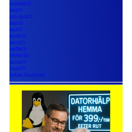
hugetop(1)
lsirq(1)
pcp-ipcs(1)
lsipc(1)
ipcs(1)
ipcmk(1)
ipcrm(1)
mkfifo(1)
mkfifo(1p)
uconv(1)
iconv(1)
Debian Source list