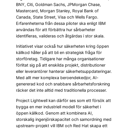
BNY, Citi, Goldman Sachs, JPMorgan Chase,
Mastercard, Morgan Stanley, Royal Bank of
Canada, State Street, Visa och Wells Fargo.
Erfarenheterna från dessa piloter ska enligt IBM
användas för att förbättra hur sårbarheter
identifieras, valideras och åtgärdas i stor skala.
Initiativet visar också hur säkerheten kring öppen
källkod håller på att bli en strategisk fråga för
storföretag. Tidigare har många organisationer
förlitat sig på att enskilda projekt, distributioner
eller leverantörer hanterar säkerhetsuppdateringar.
Med allt mer komplexa beroendekedjor, AI-
genererad kod och snabbare sårbarhetsforskning
räcker det inte alltid med traditionella processer.
Project Lightwell kan därför ses som ett försök att
bygga en mer industriell modell för säkerhet i
öppen källkod. Genom att kombinera AI,
storskalig ingenjörskapacitet och samordning med
upstream-projekt vill IBM och Red Hat skapa ett