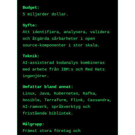
Budget:
5 miljarder dollar.
Syfte:
Att identifiera, analysera, validera
och åtgärda sårbarheter i open
source-komponenter i stor skala.
Teknik:
AI-assisterad kodanalys kombineras
med arbete från IBM:s och Red Hats
ingenjörer.
Omfattar bland annat:
Linux, Java, Kubernetes, Kafka,
Ansible, Terraform, Flink, Cassandra,
AI-ramverk, språkverktyg och
fristående bibliotek.
Målgrupp:
Främst stora företag och