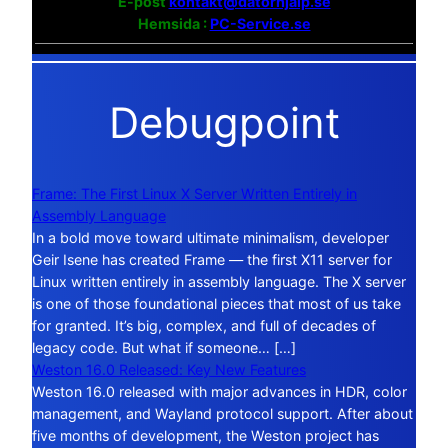
E-post
kontakt@datorhjalp.se
Hemsida :
PC-Service.se
Debugpoint
Frame: The First Linux X Server Written Entirely in
Assembly Language
In a bold move toward ultimate minimalism, developer
Geir Isene has created Frame — the first X11 server for
Linux written entirely in assembly language. The X server
is one of those foundational pieces that most of us take
for granted. It’s big, complex, and full of decades of
legacy code. But what if someone… […]
Weston 16.0 Released: Key New Features
Weston 16.0 released with major advances in HDR, color
management, and Wayland protocol support. After about
five months of development, the Weston project has