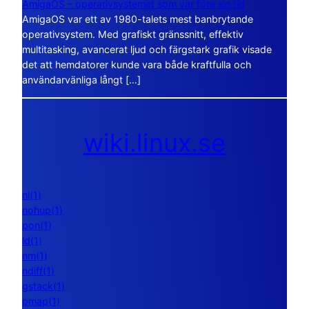
AmigaOS – operativsystemet som var före sin tid
AmigaOS var ett av 1980-talets mest banbrytande
operativsystem. Med grafiskt gränssnitt, effektiv
multitasking, avancerat ljud och färgstark grafik visade
det att hemdatorer kunde vara både kraftfulla och
användarvänliga långt […]
wiki.linux.se
nl(1)
nohup(1)
pon(1)
ld(1)
nm(1)
ndiff(1)
gstack(1)
pmap(1)