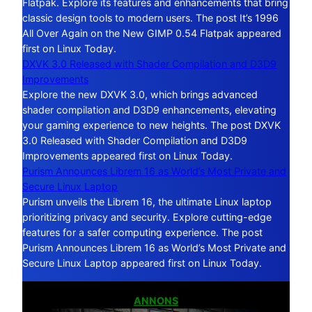
Flatpak. Explore its features and enhancements that bring
classic design tools to modern users. The post It’s 1996
All Over Again on the New GIMP 0.54 Flatpak appeared
first on Linux Today.
DXVK 3.0 Released with Shader Compilation and D3D9
Improvements
Explore the new DXVK 3.0, which brings advanced
shader compilation and D3D9 enhancements, elevating
your gaming experience to new heights. The post DXVK
3.0 Released with Shader Compilation and D3D9
Improvements appeared first on Linux Today.
Purism Announces Librem 16 as World’s Most Private and
Secure Linux Laptop
Purism unveils the Librem 16, the ultimate Linux laptop
prioritizing privacy and security. Explore cutting-edge
features for a safer computing experience. The post
Purism Announces Librem 16 as World’s Most Private and
Secure Linux Laptop appeared first on Linux Today.
ANNONS