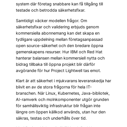
system där företag snabbare kan få tillgång till
testade och betrodda säkerhetsfixar.
Samtidigt väcker modellen frågor. Om
säkerhetsfixar och validering erbjuds genom
kommersiella abonnemang kan det skapa en
tydligare uppdelning mellan företagsanpassad
open source-säkerhet och den bredare öppna
gemenskapens resurser. Hur IBM och Red Hat
hanterar balansen mellan kommersiell nytta och
bidrag tillbaka till öppna projekt blir därför
avgörande för hur Project Lightwell tas emot.
Klart är att säkerhet i mjukvarans leveranskedja har
blivit en av de stora frågorna för hela IT-
branschen. När Linux, Kubernetes, Java-bibliotek,
AI-ramverk och molnkomponenter utgör grunden
för samhällsviktig infrastruktur blir frågan inte
längre om öppen källkod används, utan hur den
säkras, testas och underhålls över tid.