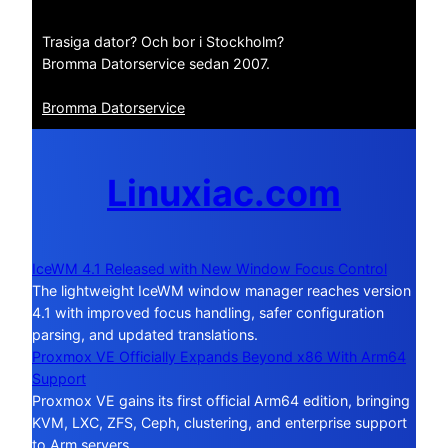
Trasiga dator? Och bor i Stockholm?
Bromma Datorservice sedan 2007.
Bromma Datorservice
Linuxiac.com
IceWM 4.1 Released with New Window Focus Control
The lightweight IceWM window manager reaches version
4.1 with improved focus handling, safer configuration
parsing, and updated translations.
Proxmox VE Officially Expands Beyond x86 With Arm64
Support
Proxmox VE gains its first official Arm64 edition, bringing
KVM, LXC, ZFS, Ceph, clustering, and enterprise support
to Arm servers.