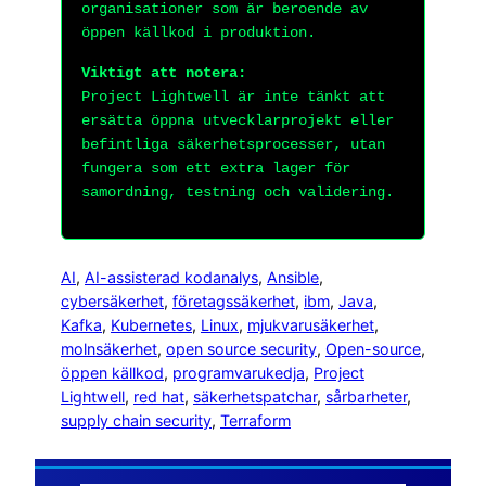
organisationer som är beroende av
öppen källkod i produktion.
Viktigt att notera:
Project Lightwell är inte tänkt att
ersätta öppna utvecklarprojekt eller
befintliga säkerhetsprocesser, utan
fungera som ett extra lager för
samordning, testning och validering.
AI
, 
AI-assisterad kodanalys
, 
Ansible
, 
cybersäkerhet
, 
företagssäkerhet
, 
ibm
, 
Java
, 
Kafka
, 
Kubernetes
, 
Linux
, 
mjukvarusäkerhet
, 
molnsäkerhet
, 
open source security
, 
Open-source
, 
öppen källkod
, 
programvarukedja
, 
Project
Lightwell
, 
red hat
, 
säkerhetspatchar
, 
sårbarheter
, 
supply chain security
, 
Terraform