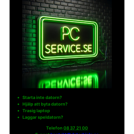
Starta inte datorn?
Hjälp att byta datorn?
Trasig laptop
Laggar speldatorn?
Telefon
08 37 21 00