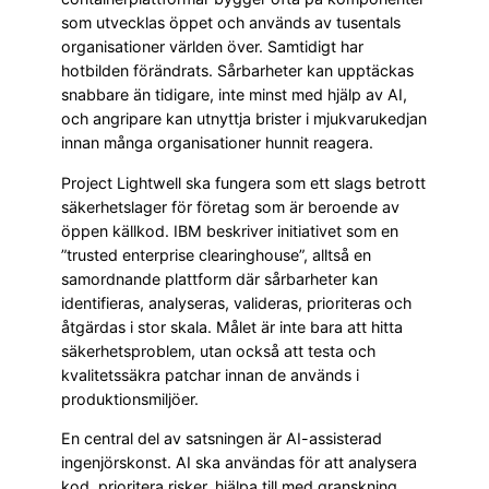
som utvecklas öppet och används av tusentals
organisationer världen över. Samtidigt har
hotbilden förändrats. Sårbarheter kan upptäckas
snabbare än tidigare, inte minst med hjälp av AI,
och angripare kan utnyttja brister i mjukvarukedjan
innan många organisationer hunnit reagera.
Project Lightwell ska fungera som ett slags betrott
säkerhetslager för företag som är beroende av
öppen källkod. IBM beskriver initiativet som en
”trusted enterprise clearinghouse”, alltså en
samordnande plattform där sårbarheter kan
identifieras, analyseras, valideras, prioriteras och
åtgärdas i stor skala. Målet är inte bara att hitta
säkerhetsproblem, utan också att testa och
kvalitetssäkra patchar innan de används i
produktionsmiljöer.
En central del av satsningen är AI-assisterad
ingenjörskonst. AI ska användas för att analysera
kod, prioritera risker, hjälpa till med granskning