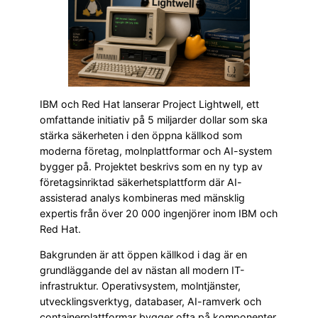
IBM och Red Hat lanserar Project Lightwell, ett
omfattande initiativ på 5 miljarder dollar som ska
stärka säkerheten i den öppna källkod som
moderna företag, molnplattformar och AI-system
bygger på. Projektet beskrivs som en ny typ av
företagsinriktad säkerhetsplattform där AI-
assisterad analys kombineras med mänsklig
expertis från över 20 000 ingenjörer inom IBM och
Red Hat.
Bakgrunden är att öppen källkod i dag är en
grundläggande del av nästan all modern IT-
infrastruktur. Operativsystem, molntjänster,
utvecklingsverktyg, databaser, AI-ramverk och
containerplattformar bygger ofta på komponenter