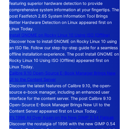
featuring superior hardware detection to provide
comprehensive system information at your fingertips. The
post Fastfetch 2.65 System Information Tool Brings
Better Hardware Detection on Linux appeared first on
Linux Today.
Install GNOME on Rocky Linux 10 Using ISO (Offline)
Discover how to install GNOME on Rocky Linux 10 using
an ISO file. Follow our step-by-step guide for a seamless
offline installation experience. The post Install GNOME on
Rocky Linux 10 Using ISO (Offline) appeared first on
Linux Today.
Calibre 9.10 Open-Source E-Book Manager Brings New
UI to the Content Server
Discover the latest features of Calibre 9.10, the open-
source e-book manager, including an enhanced user
interface for the content server. The post Calibre 9.10
Open-Source E-Book Manager Brings New UI to the
Content Server appeared first on Linux Today.
It’s 1996 All Over Again on the New GIMP 0.54 Flatpak
Discover the nostalgia of 1996 with the new GIMP 0.54