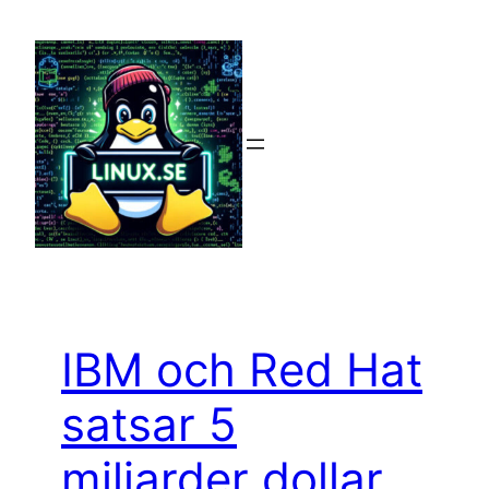
Hoppa
till
innehåll
IBM och Red Hat
satsar 5
miljarder dollar