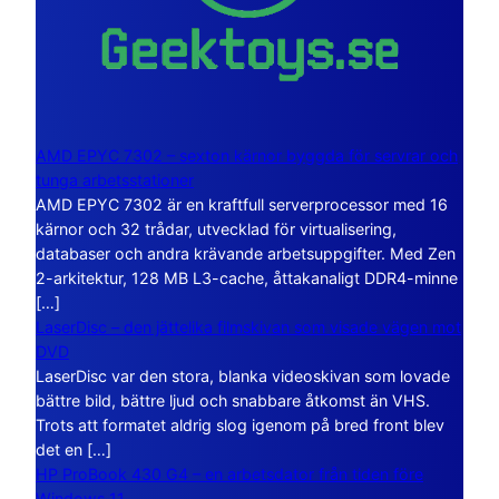
AMD EPYC 7302 – sexton kärnor byggda för servrar och
tunga arbetsstationer
AMD EPYC 7302 är en kraftfull serverprocessor med 16
kärnor och 32 trådar, utvecklad för virtualisering,
databaser och andra krävande arbetsuppgifter. Med Zen
2-arkitektur, 128 MB L3-cache, åttakanaligt DDR4-minne
[…]
LaserDisc – den jättelika filmskivan som visade vägen mot
DVD
LaserDisc var den stora, blanka videoskivan som lovade
bättre bild, bättre ljud och snabbare åtkomst än VHS.
Trots att formatet aldrig slog igenom på bred front blev
det en […]
HP ProBook 430 G4 – en arbetsdator från tiden före
Windows 11