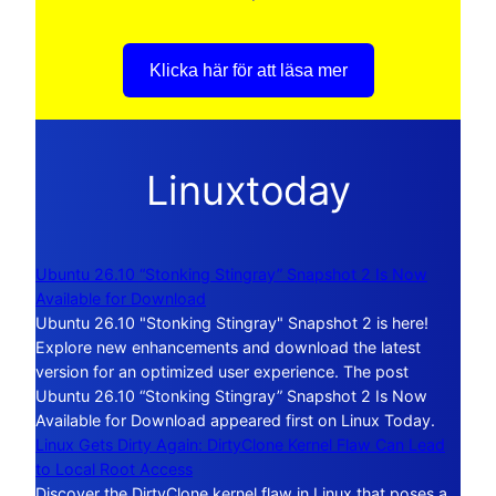
Klicka här för att läsa mer
Linuxtoday
Ubuntu 26.10 “Stonking Stingray” Snapshot 2 Is Now
Available for Download
Ubuntu 26.10 "Stonking Stingray" Snapshot 2 is here!
Explore new enhancements and download the latest
version for an optimized user experience. The post
Ubuntu 26.10 “Stonking Stingray” Snapshot 2 Is Now
Available for Download appeared first on Linux Today.
Linux Gets Dirty Again: DirtyClone Kernel Flaw Can Lead
to Local Root Access
Discover the DirtyClone kernel flaw in Linux that poses a