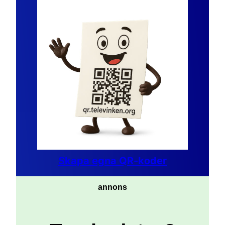
Skapa egna QR-koder
annons