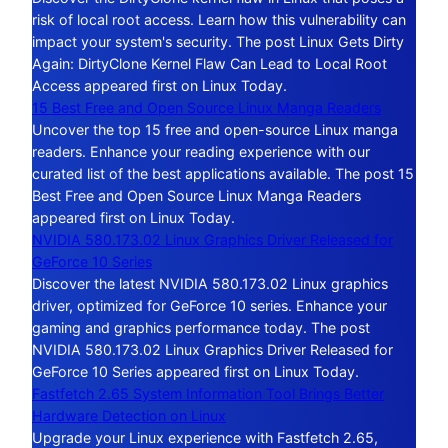
risk of local root access. Learn how this vulnerability can
impact your system's security. The post Linux Gets Dirty
Again: DirtyClone Kernel Flaw Can Lead to Local Root
Access appeared first on Linux Today.
15 Best Free and Open Source Linux Manga Readers
Uncover the top 15 free and open-source Linux manga
readers. Enhance your reading experience with our
curated list of the best applications available. The post 15
Best Free and Open Source Linux Manga Readers
appeared first on Linux Today.
NVIDIA 580.173.02 Linux Graphics Driver Released for
GeForce 10 Series
Discover the latest NVIDIA 580.173.02 Linux graphics
driver, optimized for GeForce 10 series. Enhance your
gaming and graphics performance today. The post
NVIDIA 580.173.02 Linux Graphics Driver Released for
GeForce 10 Series appeared first on Linux Today.
Fastfetch 2.65 System Information Tool Brings Better
Hardware Detection on Linux
Upgrade your Linux experience with Fastfetch 2.65,