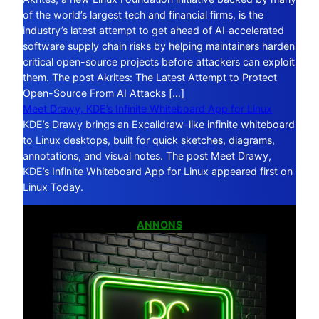
of the world’s largest tech and financial firms, is the
industry’s latest attempt to get ahead of AI‑accelerated
software supply chain risks by helping maintainers harden
critical open-source projects before attackers can exploit
them. The post Akrites: The Latest Attempt to Protect
Open-Source From AI Attacks […]
Meet Drawy, KDE’s Infinite Whiteboard App for Linux
KDE’s Drawy brings an Excalidraw-like infinite whiteboard
to Linux desktops, built for quick sketches, diagrams,
annotations, and visual notes. The post Meet Drawy,
KDE’s Infinite Whiteboard App for Linux appeared first on
Linux Today.
ANNONS