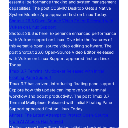
essential performance tracking and system management
capabilities. The post COSMIC Desktop Gets a Native
System Monitor App appeared first on Linux Today.
Shotcut 26.6 Open-Source Video Editor Released with
Vulkan on Linux Support
Shotcut 26.6 is here! Experience enhanced performance
with Vulkan support on Linux. Dive into the features of
this versatile open-source video editing software. The
post Shotcut 26.6 Open-Source Video Editor Released
with Vulkan on Linux Support appeared first on Linux
Today.
Tmux 3.7 Terminal Multiplexer Released with Initial
Floating Pane Support
Tmux 3.7 has arrived, introducing floating pane support.
Explore how this update can improve your terminal
workflow and boost productivity. The post Tmux 3.7
Terminal Multiplexer Released with Initial Floating Pane
Support appeared first on Linux Today.
Akrites: The Latest Attempt to Protect Open-Source
From AI Attacks Has Arrived
Akrites, a new Linux Foundation initiative backed by many