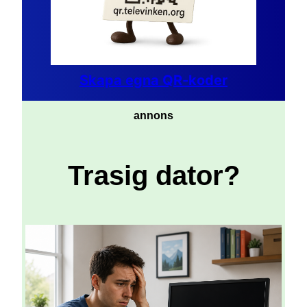
Skapa egna QR-koder
annons
Trasig dator?