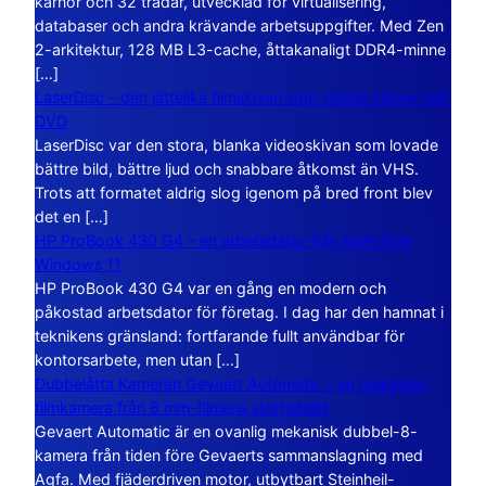
kärnor och 32 trådar, utvecklad för virtualisering,
databaser och andra krävande arbetsuppgifter. Med Zen
2-arkitektur, 128 MB L3-cache, åttakanaligt DDR4-minne
[…]
LaserDisc – den jättelika filmskivan som visade vägen mot
DVD
LaserDisc var den stora, blanka videoskivan som lovade
bättre bild, bättre ljud och snabbare åtkomst än VHS.
Trots att formatet aldrig slog igenom på bred front blev
det en […]
HP ProBook 430 G4 – en arbetsdator från tiden före
Windows 11
HP ProBook 430 G4 var en gång en modern och
påkostad arbetsdator för företag. I dag har den hamnat i
teknikens gränsland: fortfarande fullt användbar för
kontorsarbete, men utan […]
Dubbelåtta Kameran Gevaert Automatic – en mekanisk
filmkamera från 8 mm-filmens storhetstid
Gevaert Automatic är en ovanlig mekanisk dubbel-8-
kamera från tiden före Gevaerts sammanslagning med
Agfa. Med fjäderdriven motor, utbytbart Steinheil-