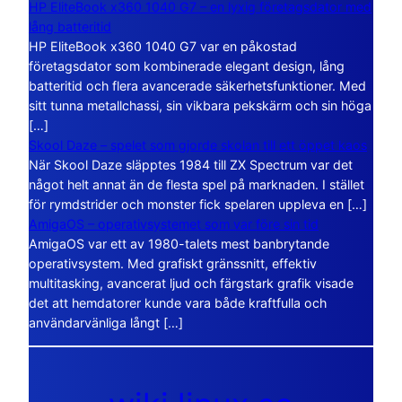
HP EliteBook x360 1040 G7 – en lyxig företagsdator med
lång batteritid
HP EliteBook x360 1040 G7 var en påkostad
företagsdator som kombinerade elegant design, lång
batteritid och flera avancerade säkerhetsfunktioner. Med
sitt tunna metallchassi, sin vikbara pekskärm och sin höga
[…]
Skool Daze – spelet som gjorde skolan till ett öppet kaos
När Skool Daze släpptes 1984 till ZX Spectrum var det
något helt annat än de flesta spel på marknaden. I stället
för rymdstrider och monster fick spelaren uppleva en […]
AmigaOS – operativsystemet som var före sin tid
AmigaOS var ett av 1980-talets mest banbrytande
operativsystem. Med grafiskt gränssnitt, effektiv
multitasking, avancerat ljud och färgstark grafik visade
det att hemdatorer kunde vara både kraftfulla och
användarvänliga långt […]