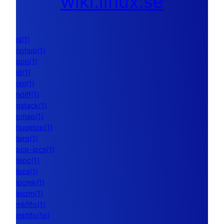
wiki.linux.se
nl(1)
nohup(1)
pon(1)
ld(1)
nm(1)
ndiff(1)
gstack(1)
pmap(1)
hugetop(1)
lsirq(1)
pcp-ipcs(1)
lsipc(1)
ipcs(1)
ipcmk(1)
ipcrm(1)
mkfifo(1)
mkfifo(1p)