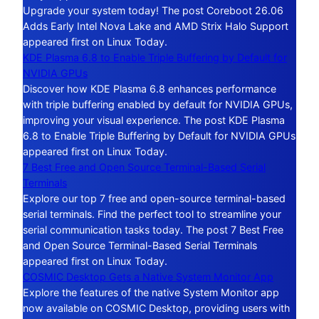
Upgrade your system today! The post Coreboot 26.06
Adds Early Intel Nova Lake and AMD Strix Halo Support
appeared first on Linux Today.
KDE Plasma 6.8 to Enable Triple Buffering by Default for
NVIDIA GPUs
Discover how KDE Plasma 6.8 enhances performance
with triple buffering enabled by default for NVIDIA GPUs,
improving your visual experience. The post KDE Plasma
6.8 to Enable Triple Buffering by Default for NVIDIA GPUs
appeared first on Linux Today.
7 Best Free and Open Source Terminal-Based Serial
Terminals
Explore our top 7 free and open-source terminal-based
serial terminals. Find the perfect tool to streamline your
serial communication tasks today. The post 7 Best Free
and Open Source Terminal-Based Serial Terminals
appeared first on Linux Today.
COSMIC Desktop Gets a Native System Monitor App
Explore the features of the native System Monitor app
now available on COSMIC Desktop, providing users with