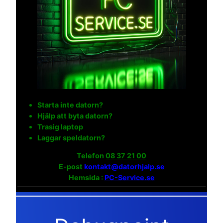
Starta inte datorn?
Hjälp att byta datorn?
Trasig laptop
Laggar speldatorn?
Telefon
08 37 21 00
E-post
kontakt@datorhjalp.se
Hemsida :
PC-Service.se