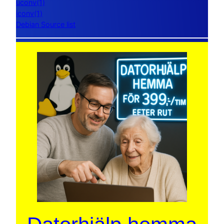
uconv(1)
iconv(1)
Debian Source list