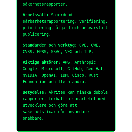
säkerhetsrapporter.
Arbetssätt:
Samordnad
sårbarhetsrapportering, verifiering,
prioritering, åtgärd och ansvarsfull
publicering.
Standarder och verktyg:
CVE, CWE,
CVSS, EPSS, SSVC, VEX och TLP.
Viktiga aktörer:
AWS, Anthropic,
Google, Microsoft, GitHub, Red Hat,
NVIDIA, OpenAI, IBM, Cisco, Rust
Foundation och flera andra.
Betydelse:
Akrites kan minska dubbla
rapporter, förbättra samarbetet med
utvecklare och göra att
säkerhetsfixar når användare
snabbare.