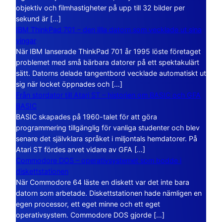
objektiv och filmhastigheter på upp till 32 bilder per
sekund är […]
IBM ThinkPad 701 – den lilla datorn som vecklade ut sina
vingar
När IBM lanserade ThinkPad 701 år 1995 löste företaget
problemet med små bärbara datorer på ett spektakulärt
sätt. Datorns delade tangentbord vecklade automatiskt ut
sig när locket öppnades och […]
Från stordator till Atari ST – historien om BASIC och GFA
BASIC
BASIC skapades på 1960-talet för att göra
programmering tillgänglig för vanliga studenter och blev
senare det självklara språket i miljontals hemdatorer. På
Atari ST fördes arvet vidare av GFA […]
Commodore DOS – operativsystemet som bodde i
diskettstationen
När Commodore 64 läste en diskett var det inte bara
datorn som arbetade. Diskettstationen hade nämligen en
egen processor, ett eget minne och ett eget
operativsystem. Commodore DOS gjorde […]