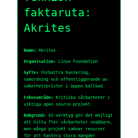
faktaruta:
Akrites
Namn:
Akrites
Organisation:
Linux Foundation
Syfte:
Förbättra hantering,
samordning och offentliggörande av
säkerhetsbrister i öppen källkod.
Fokusområde:
Kritiska sårbarheter i
viktiga open source-projekt.
Bakgrund:
AI-verktyg gör det möjligt
att hitta fler sårbarheter snabbare,
men många projekt saknar resurser
för att hantera stora mängder