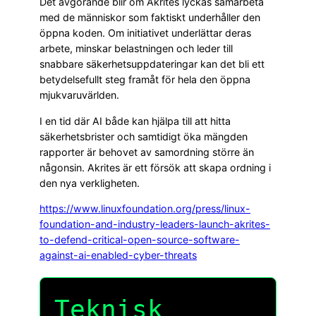
Det avgörande blir om Akrites lyckas samarbeta
med de människor som faktiskt underhåller den
öppna koden. Om initiativet underlättar deras
arbete, minskar belastningen och leder till
snabbare säkerhetsuppdateringar kan det bli ett
betydelsefullt steg framåt för hela den öppna
mjukvaruvärlden.
I en tid där AI både kan hjälpa till att hitta
säkerhetsbrister och samtidigt öka mängden
rapporter är behovet av samordning större än
någonsin. Akrites är ett försök att skapa ordning i
den nya verkligheten.
https://www.linuxfoundation.org/press/linux-
foundation-and-industry-leaders-launch-akrites-
to-defend-critical-open-source-software-
against-ai-enabled-cyber-threats
Teknisk