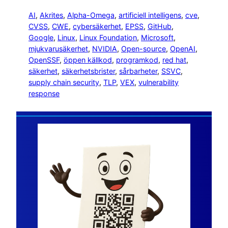
AI
, 
Akrites
, 
Alpha-Omega
, 
artificiell intelligens
, 
cve
, 
CVSS
, 
CWE
, 
cybersäkerhet
, 
EPSS
, 
GitHub
, 
Google
, 
Linux
, 
Linux Foundation
, 
Microsoft
, 
mjukvarusäkerhet
, 
NVIDIA
, 
Open-source
, 
OpenAI
, 
OpenSSF
, 
öppen källkod
, 
programkod
, 
red hat
, 
säkerhet
, 
säkerhetsbrister
, 
sårbarheter
, 
SSVC
, 
supply chain security
, 
TLP
, 
VEX
, 
vulnerability
response