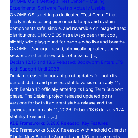
GNOME OS is Getting a ‘Test Center’ – Making
Experimental Software Testing Actually Usable
GNOME OS is getting a dedicated “Test Center” that
finally makes testing experimental apps and system
components safe, simple, and reversible on image-based
distributions. GNOME OS has always been that cool,
slightly wild playground for people who live and breathe
GNOME. It’s image-based, atomically updated, super
secure… and until now, a bit of a pain… […]
Debian 12.15 and 13.6 Released: Bookworm Enters LTS
with Support Until 2028
Debian released important point updates for both its
current stable and previous stable versions on July 11,
with Debian 12 officially entering its Long Term Support
phase. The Debian project released updated point
versions for both its current stable release and the
previous one on July 11, 2026. Debian 13.6 delivers 124
stability fixes and… […]
KDE Frameworks 6.28.0 Released: Key Features
KDE Frameworks 6.28.0 Released with Android Calendar
Plugin, New Barcode Support, and KIO Improvements.