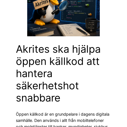
Akrites ska hjälpa
öppen källkod att
hantera
säkerhetshot
snabbare
Öppen källkod är en grundpelare i dagens digitala
samhälle. Den används i allt från mobiltelefoner
och molntjänster till banker, myndigheter, sjukhus