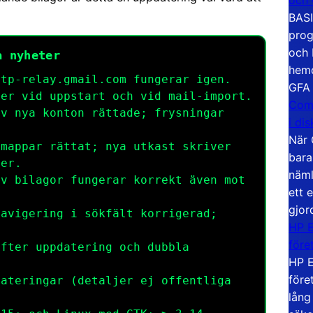
BASI
prog
och 
a nyheter
hemd
mtp-relay.gmail.com
fungerar igen.
GFA
er vid uppstart och vid mail-import.
Com
v nya konton rättade; frysningar
i di
När 
mappar rättat; nya utkast skriver
bara
ner.
näml
v bilagor fungerar korrekt även mot
ett 
gjor
avigering i sökfält korrigerad;
HP E
.
före
fter uppdatering och dubbla
HP E
före
ateringar (detaljer ej offentliga
lång