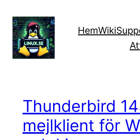
Hoppa
till
innehåll
Hem
Wiki
Supp
At
Thunderbird 143
mejlklient för