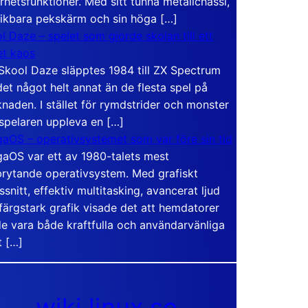
rhetsfunktioner. Med sitt tunna metallchassi,
vikbara pekskärm och sin höga […]
l Daze – spelet som gjorde skolan till ett
t kaos
Skool Daze släpptes 1984 till ZX Spectrum
det något helt annat än de flesta spel på
naden. I stället för rymdstrider och monster
 spelaren uppleva en […]
aOS – operativsystemet som var före sin tid
aOS var ett av 1980-talets mest
rytande operativsystem. Med grafiskt
ssnitt, effektiv multitasking, avancerat ljud
färgstark grafik visade det att hemdatorer
e vara både kraftfulla och användarvänliga
t […]
wiki.linux.se