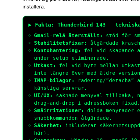
installera.
▶ Fakta: Thunderbird 143 – teknisk
Gmail-relä återställt:
stöd för
s
Stabilitetsfixar:
åtgärdade krasch
Kontohantering:
fel vid skapande a
under setup eliminerade.
Utkast:
fel vid byte mellan utkast
inte längre över med äldre versio
IMAP-bilagor:
radering/”detacha” a
känsliga servrar.
UI/UX:
saknade menyval tillbaka; n
drag-and-drop i adressboken fixad
Småirritationer:
dolda menyrader e
snabbkommandon åtgärdade.
Säkerhet:
inkluderar säkerhetsuppd
här).