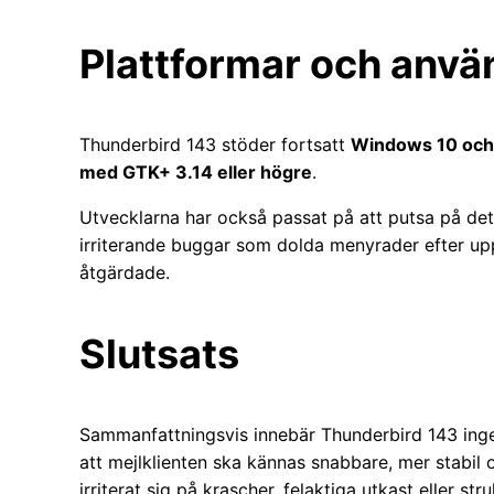
Plattformar och anvä
Thunderbird 143 stöder fortsatt
Windows 10 och
med GTK+ 3.14 eller högre
.
Utvecklarna har också passat på att putsa på deta
irriterande buggar som dolda menyrader efter u
åtgärdade.
Slutsats
Sammanfattningsvis innebär Thunderbird 143 ingen
att mejlklienten ska kännas snabbare, mer stabil 
irriterat sig på krascher, felaktiga utkast eller st