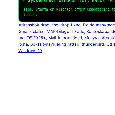
Systemkrav:
Windows 10+, macOS 10.
Tips:
Starta om klienten efter uppdatering fö
laddas.
Adressbok drag-and-drop fixad
, 
Dolda menyrader
Gmail-reläfix
, 
IMAP-bilagor fixade
, 
Kontoskapande
macOS 10.15+
, 
Mail-import fixad
, 
Menyval återstä
lösta
, 
Sökfält-navigering rättad
, 
thunderbird
, 
Utk
Windows 10