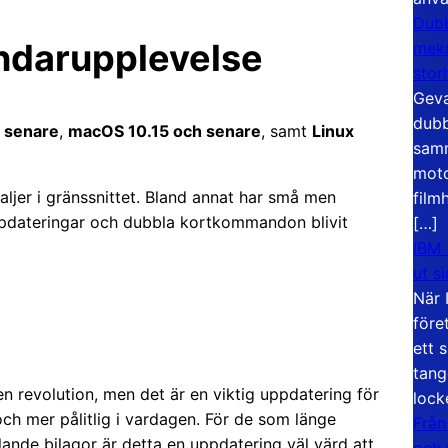
Dubb
ndarupplevelse
meka
stor
Geva
dubb
 senare
,
macOS 10.15 och senare
, samt
Linux
samm
moto
ljer i gränssnittet. Bland annat har små men
film
ppdateringar och dubbla kortkommandon blivit
[…]
IBM 
ut s
När 
före
ett 
tang
 revolution, men det är en viktig uppdatering för
lock
och mer pålitlig i vardagen. För de som länge
Från
rulande bilagor är detta en uppdatering väl värd att
och