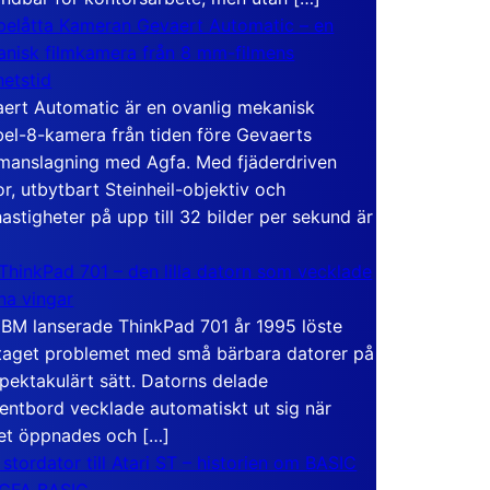
elåtta Kameran Gevaert Automatic – en
nisk filmkamera från 8 mm-filmens
hetstid
ert Automatic är en ovanlig mekanisk
el-8-kamera från tiden före Gevaerts
anslagning med Agfa. Med fjäderdriven
r, utbytbart Steinheil-objektiv och
hastigheter på upp till 32 bilder per sekund är
ThinkPad 701 – den lilla datorn som vecklade
ina vingar
IBM lanserade ThinkPad 701 år 1995 löste
taget problemet med små bärbara datorer på
spektakulärt sätt. Datorns delade
entbord vecklade automatiskt ut sig när
et öppnades och […]
 stordator till Atari ST – historien om BASIC
 GFA BASIC