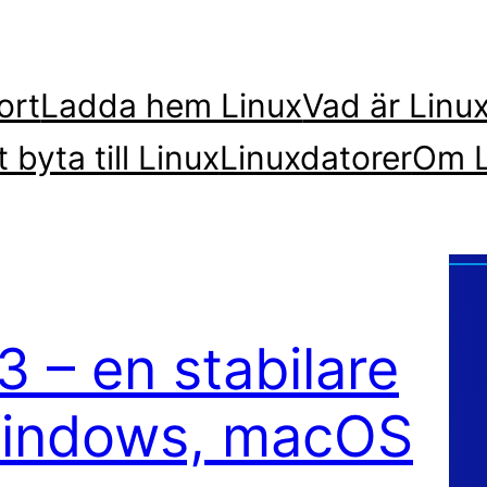
ort
Ladda hem Linux
Vad är Linu
t byta till Linux
Linuxdatorer
Om L
 – en stabilare
 Windows, macOS