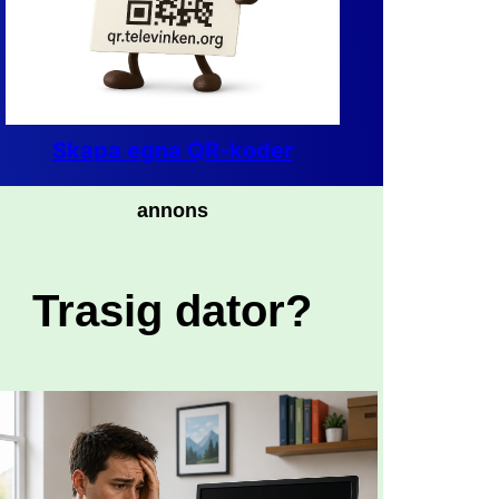
Skapa egna QR-koder
annons
Trasig dator?