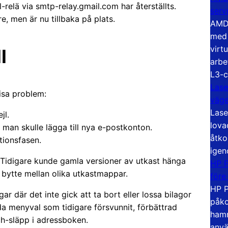
-relä via smtp-relay.gmail.com har återställts.
serv
e, men är nu tillbaka på plats.
AMD 
med 
virt
l
arbe
L3-c
Lase
isa problem:
väg
Lase
jl.
lova
r man skulle lägga till nya e-postkonton.
åtko
tionsfasen.
igen
g. Tidigare kunde gamla versioner av utkast hänga
HP P
 bytte mellan olika utkastmappar.
före
HP P
r där det inte gick att ta bort eller lossa bilagor
påko
lda menyval som tidigare försvunnit, förbättrad
hamn
h-släpp i adressboken.
anvä