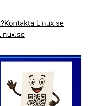
x?
Kontakta Linux.se
inux.se