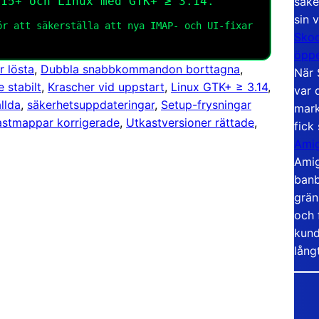
säke
15+ och Linux med GTK+ ≥ 3.14.
sin 
r att säkerställa att nya IMAP- och UI-fixar
Skoo
öppe
 lösta
, 
Dubbla snabbkommandon borttagna
, 
När 
 stabilt
, 
Krascher vid uppstart
, 
Linux GTK+ ≥ 3.14
, 
var 
llda
, 
säkerhetsuppdateringar
, 
Setup-frysningar
mark
astmappar korrigerade
, 
Utkastversioner rättade
, 
fick
Amig
Amig
banb
grän
och 
kund
lång