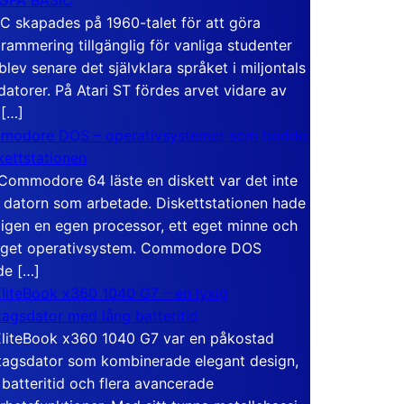
C skapades på 1960-talet för att göra
rammering tillgänglig för vanliga studenter
blev senare det självklara språket i miljontals
atorer. På Atari ST fördes arvet vidare av
 […]
modore DOS – operativsystemet som bodde
skettstationen
Commodore 64 läste en diskett var det inte
 datorn som arbetade. Diskettstationen hade
igen en egen processor, ett eget minne och
eget operativsystem. Commodore DOS
de […]
liteBook x360 1040 G7 – en lyxig
tagsdator med lång batteritid
liteBook x360 1040 G7 var en påkostad
tagsdator som kombinerade elegant design,
 batteritid och flera avancerade