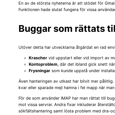
En av de största nyheterna är att stödet för Gmail
Funktionen hade slutat fungera för vissa användar
Buggar som rättats til
Utöver detta har utvecklarna åtgärdat en rad env
Krascher
vid uppstart eller vid import av me
Kontoproblem
, där det ibland gick snett nä
Frysningar
som kunde uppstå under installa
Även hanteringen av utkast har blivit mer pålitli
kvar eller sparade mejl hamna i fel mapp när man
För de som använder IMAP har man rättat till bugga
mot vissa servrar. Andra fixar inkluderar återstäl
sökfältshantering samt lösta problem med dra-oc