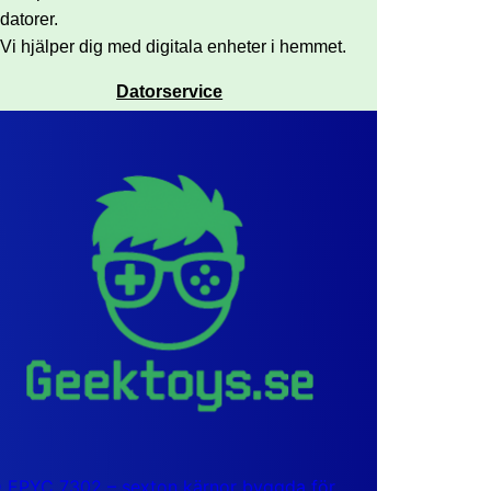
datorer.
Vi hjälper dig med digitala enheter i hemmet.
Datorservice
EPYC 7302 – sexton kärnor byggda för