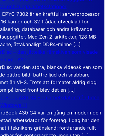
rar och tunga arbetsstationer
EPYC 7302 är en kraftfull serverprocessor
16 kärnor och 32 trådar, utvecklad för
ualisering, databaser och andra krävande
tsuppgifter. Med Zen 2-arkitektur, 128 MB
ache, åttakanaligt DDR4-minne […]
rDisc – den jättelika filmskivan som visade
en mot DVD
rDisc var den stora, blanka videoskivan som
de bättre bild, bättre ljud och snabbare
mst än VHS. Trots att formatet aldrig slog
om på bred front blev det en […]
roBook 430 G4 – en arbetsdator från tiden
 Windows 11
roBook 430 G4 var en gång en modern och
stad arbetsdator för företag. I dag har den
at i teknikens gränsland: fortfarande fullt
ndbar för kontorsarbete, men utan […]