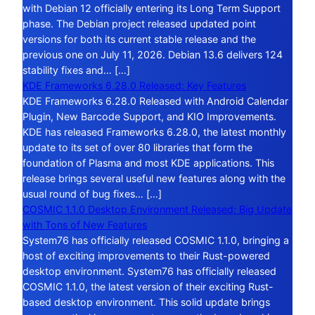
with Debian 12 officially entering its Long Term Support
phase. The Debian project released updated point
versions for both its current stable release and the
previous one on July 11, 2026. Debian 13.6 delivers 124
stability fixes and… […]
KDE Frameworks 6.28.0 Released: Key Features
KDE Frameworks 6.28.0 Released with Android Calendar
Plugin, New Barcode Support, and KIO Improvements.
KDE has released Frameworks 6.28.0, the latest monthly
update to its set of over 80 libraries that form the
foundation of Plasma and most KDE applications. This
release brings several useful new features along with the
usual round of bug fixes… […]
COSMIC 1.1.0 Desktop Environment Released: Big Update
with Tons of New Features
System76 has officially released COSMIC 1.1.0, bringing a
host of exciting improvements to their Rust-powered
desktop environment. System76 has officially released
COSMIC 1.1.0, the latest version of their exciting Rust-
based desktop environment. This solid update brings