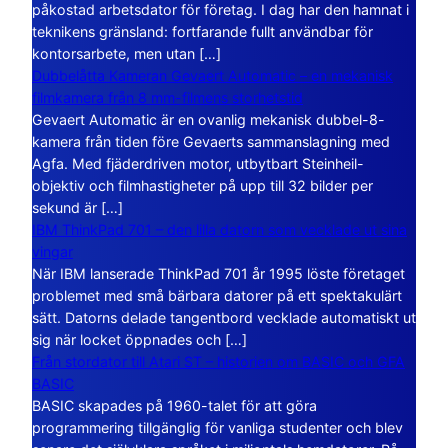
påkostad arbetsdator för företag. I dag har den hamnat i
teknikens gränsland: fortfarande fullt användbar för
kontorsarbete, men utan […]
Dubbelåtta Kameran Gevaert Automatic – en mekanisk
filmkamera från 8 mm-filmens storhetstid
Gevaert Automatic är en ovanlig mekanisk dubbel-8-
kamera från tiden före Gevaerts sammanslagning med
Agfa. Med fjäderdriven motor, utbytbart Steinheil-
objektiv och filmhastigheter på upp till 32 bilder per
sekund är […]
IBM ThinkPad 701 – den lilla datorn som vecklade ut sina
vingar
När IBM lanserade ThinkPad 701 år 1995 löste företaget
problemet med små bärbara datorer på ett spektakulärt
sätt. Datorns delade tangentbord vecklade automatiskt ut
sig när locket öppnades och […]
Från stordator till Atari ST – historien om BASIC och GFA
BASIC
BASIC skapades på 1960-talet för att göra
programmering tillgänglig för vanliga studenter och blev