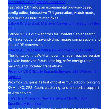
Interactive Configuration Generator
Fastfetch 2.67 adds an experimental browser-based
config editor, interactive TUI generation, watch mode,
and multiple Linux-related fixes.
Calibre 9.13 E-Book Manager Arrives with a Batch of Bug
Fixes
Calibre 9.13 is out with fixes for Content Server search,
PDF links, cover drag-and-drop, image compression, and
Linux PDF conversion.
IceWM 4.1 Released with New Window Focus Control
The lightweight IceWM window manager reaches version
4.1 with improved focus handling, safer configuration
parsing, and updated translations.
Proxmox VE Officially Expands Beyond x86 With Arm64
Support
Proxmox VE gains its first official Arm64 edition, bringing
KVM, LXC, ZFS, Ceph, clustering, and enterprise support
to Arm servers.
HWall Is a Promising New Hardware Monitor Built
Specifically for Linux
HWall is a new Rust-based Linux hardware monitor with