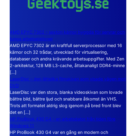
AMD EPYC 7302 – sexton kärnor byggda för servrar och
tunga arbetsstationer
AMD EPYC 7302 är en kraftfull serverprocessor med 16
kärnor och 32 trådar, utvecklad för virtualisering,
databaser och andra krävande arbetsuppgifter. Med Zen
2-arkitektur, 128 MB L3-cache, åttakanaligt DDR4-minne
[…]
LaserDisc – den jättelika filmskivan som visade vägen mot
DVD
LaserDisc var den stora, blanka videoskivan som lovade
bättre bild, bättre ljud och snabbare åtkomst än VHS.
Trots att formatet aldrig slog igenom på bred front blev
det en […]
HP ProBook 430 G4 – en arbetsdator från tiden före
Windows 11
HP ProBook 430 G4 var en gång en modern och