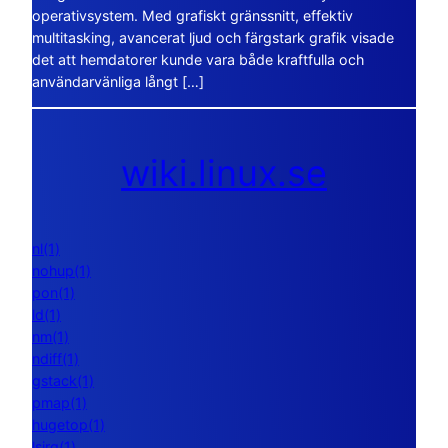
operativsystem. Med grafiskt gränssnitt, effektiv
multitasking, avancerat ljud och färgstark grafik visade
det att hemdatorer kunde vara både kraftfulla och
användarvänliga långt […]
wiki.linux.se
nl(1)
nohup(1)
pon(1)
ld(1)
nm(1)
ndiff(1)
gstack(1)
pmap(1)
hugetop(1)
lsirq(1)