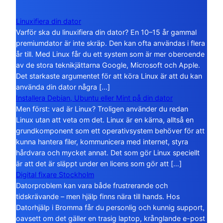
Linuxifiera din dator
Varför ska du linuxifiera din dator? En 10–15 år gammal
premiumdator är inte skräp. Den kan ofta användas i flera
år till. Med Linux får du ett system som är mer oberoende
av de stora teknikjättarna Google, Microsoft och Apple.
Det starkaste argumentet för att köra Linux är att du kan
använda din dator några […]
Installera Debian, Ubuntu eller Mint på din dator
Men först: vad är Linux? Troligen använder du redan
Linux utan att veta om det. Linux är en kärna, alltså en
grundkomponent som ett operativsystem behöver för att
kunna hantera filer, kommunicera med internet, styra
hårdvara och mycket annat. Det som gör Linux speciellt
är att det är släppt under en licens som gör att […]
Digital fixare Stockholm
Datorproblem kan vara både frustrerande och
tidskrävande – men hjälp finns nära till hands. Hos
Datorhjälp i Bromma får du personlig och kunnig support,
oavsett om det gäller en trasig laptop, krånglande e-post