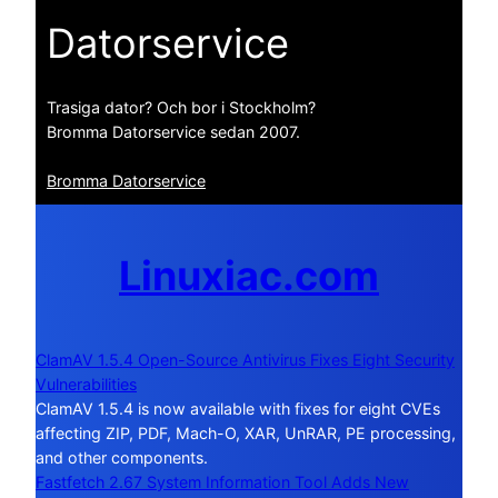
Datorservice
Trasiga dator? Och bor i Stockholm?
Bromma Datorservice sedan 2007.
Bromma Datorservice
Linuxiac.com
ClamAV 1.5.4 Open-Source Antivirus Fixes Eight Security
Vulnerabilities
ClamAV 1.5.4 is now available with fixes for eight CVEs
affecting ZIP, PDF, Mach-O, XAR, UnRAR, PE processing,
and other components.
Fastfetch 2.67 System Information Tool Adds New