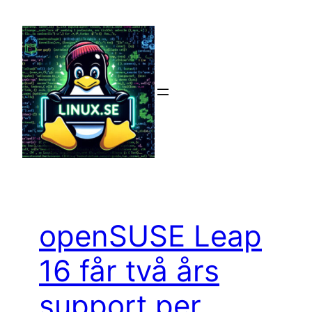
Hoppa
till
innehåll
openSUSE Leap
16 får två års
support per