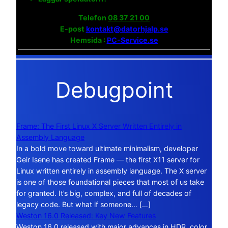
Telefon
08 37 21 00
E-post
kontakt@datorhjalp.se
Hemsida :
PC-Service.se
Debugpoint
Frame: The First Linux X Server Written Entirely in
Assembly Language
In a bold move toward ultimate minimalism, developer
Geir Isene has created Frame — the first X11 server for
Linux written entirely in assembly language. The X server
is one of those foundational pieces that most of us take
for granted. It’s big, complex, and full of decades of
legacy code. But what if someone… […]
Weston 16.0 Released: Key New Features
Weston 16.0 released with major advances in HDR, color