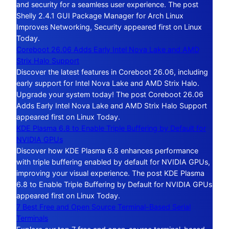
and security for a seamless user experience. The post
Shelly 2.4.1 GUI Package Manager for Arch Linux
Improves Networking, Security appeared first on Linux
Today.
Coreboot 26.06 Adds Early Intel Nova Lake and AMD
Strix Halo Support
Discover the latest features in Coreboot 26.06, including
early support for Intel Nova Lake and AMD Strix Halo.
Upgrade your system today! The post Coreboot 26.06
Adds Early Intel Nova Lake and AMD Strix Halo Support
appeared first on Linux Today.
KDE Plasma 6.8 to Enable Triple Buffering by Default for
NVIDIA GPUs
Discover how KDE Plasma 6.8 enhances performance
with triple buffering enabled by default for NVIDIA GPUs,
improving your visual experience. The post KDE Plasma
6.8 to Enable Triple Buffering by Default for NVIDIA GPUs
appeared first on Linux Today.
7 Best Free and Open Source Terminal-Based Serial
Terminals