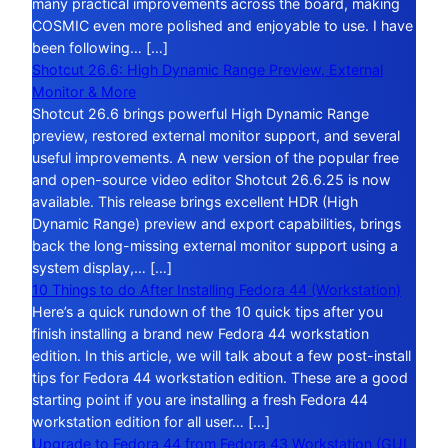
many practical improvements across the board, making
COSMIC even more polished and enjoyable to use. I have
been following… […]
Shotcut 26.6: High Dynamic Range Preview, External
Monitor & More
Shotcut 26.6 brings powerful High Dynamic Range
preview, restored external monitor support, and several
useful improvements. A new version of the popular free
and open-source video editor Shotcut 26.6.25 is now
available. This release brings excellent HDR (High
Dynamic Range) preview and export capabilities, brings
back the long-missing external monitor support using a
system display,… […]
10 Things to do After Installing Fedora 44 (Workstation)
Here’s a quick rundown of the 10 quick tips after you
finish installing a brand new Fedora 44 workstation
edition. In this article, we will talk about a few post-install
tips for Fedora 44 workstation edition. These are a good
starting point if you are installing a fresh Fedora 44
workstation edition for all user… […]
Upgrade to Fedora 44 from Fedora 43 Workstation (GUI