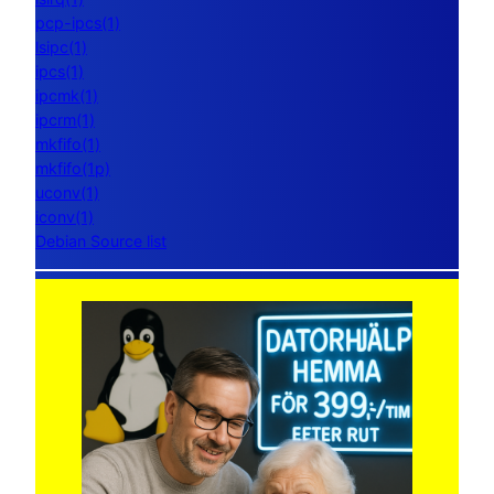
pcp-ipcs(1)
lsipc(1)
ipcs(1)
ipcmk(1)
ipcrm(1)
mkfifo(1)
mkfifo(1p)
uconv(1)
iconv(1)
Debian Source list