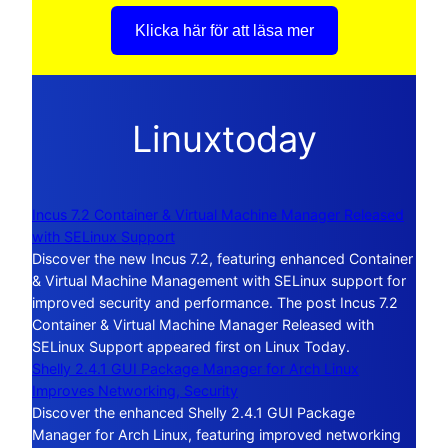
Klicka här för att läsa mer
Linuxtoday
Incus 7.2 Container & Virtual Machine Manager Released
with SELinux Support
Discover the new Incus 7.2, featuring enhanced Container
& Virtual Machine Management with SELinux support for
improved security and performance. The post Incus 7.2
Container & Virtual Machine Manager Released with
SELinux Support appeared first on Linux Today.
Shelly 2.4.1 GUI Package Manager for Arch Linux
Improves Networking, Security
Discover the enhanced Shelly 2.4.1 GUI Package
Manager for Arch Linux, featuring improved networking