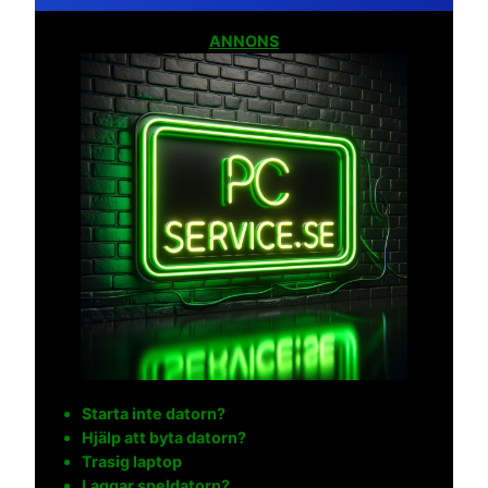
ANNONS
Starta inte datorn?
Hjälp att byta datorn?
Trasig laptop
Laggar speldatorn?