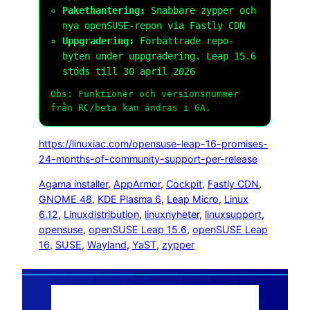
Pakethantering:
Snabbare zypper och
nya openSUSE-repon via Fastly CDN
Uppgradering:
Förbättrade repo-
byten under uppgradering. Leap 15.6
stöds till 30 april 2026
Obs: Funktioner och versionsnummer
från RC/beta kan ändras i GA.
https://linuxiac.com/opensuse-leap-16-promises-
24-months-of-community-support-per-release
Agama installer
, 
AppArmor
, 
Cockpit
, 
Fastly CDN
, 
GNOME 48
, 
KDE Plasma 6
, 
Leap Micro
, 
Linux
6.12
, 
Linuxdistribution
, 
linuxnyheter
, 
linuxsupport
, 
opensuse
, 
openSUSE Leap 15.6
, 
openSUSE Leap
16
, 
SUSE
, 
Wayland
, 
YaST
, 
zypper