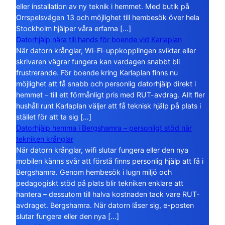
eller installation av ny teknik i hemmet. Med butik på
Orrspelsvägen 13 och möjlighet till hembesök över hela
Stockholm hjälper våra erfarna […]
Datorhjälp nära till hands för boende vid Karlaplan
När datorn krånglar, Wi-Fi-uppkopplingen sviktar eller
skrivaren vägrar fungera kan vardagen snabbt bli
frustrerande. För boende kring Karlaplan finns nu
möjlighet att få snabb och personlig datorhjälp direkt i
hemmet – till ett förmånligt pris med RUT-avdrag. Allt fler
hushåll runt Karlaplan väljer att få teknisk hjälp på plats i
stället för att ta sig […]
Datorhjälp hemma i Bergshamra – personligt stöd när
tekniken krånglar
När datorn krånglar, wifi slutar fungera eller den nya
mobilen känns svår att förstå finns personlig hjälp att få i
Bergshamra. Genom hembesök i lugn miljö och
pedagogiskt stöd på plats blir tekniken enklare att
hantera – dessutom till halva kostnaden tack vare RUT-
avdraget. Bergshamra. När datorn låser sig, e-posten
slutar fungera eller den nya […]