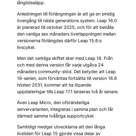
långtidssläpp.
Anledningen till förlängningen är att ge en smidig
övergång till nästa generations system. Leap 16.0
är planerad till oktober 2025, och för att behålla
den vanliga sex månaders överlappningen mellan
versionerna förlängdes därför Leap 15.6:s
livscykel.
Men det verkliga skiftet sker med Leap 16. Från
och med denna version får varje utgåva 24
månaders community-stöd. Det betyder att Leap
16-serien, som förväntas fortsätta till version 16.6
hösten 2031, kommer att ha löpande
uppdateringar tills Leap 17.1 lanseras två år senare.
Även Leap Micro, den oföränderliga
servervarianten, integreras i samma plan och får
därmed samma tvååriga supportcykel.
Samtidigt medger utvecklarna att den långa
livstiden för Leap 15 gjorde vissa delar av