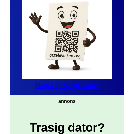
Skapa egna QR-koder
annons
Trasig dator?