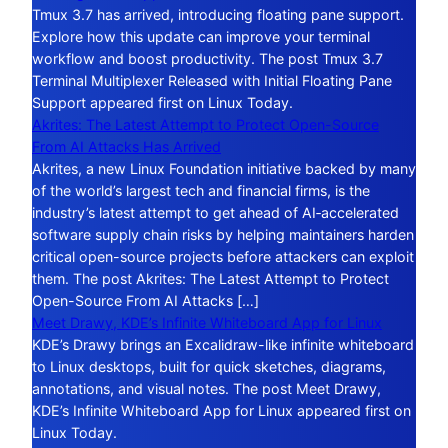
Tmux 3.7 has arrived, introducing floating pane support.
Explore how this update can improve your terminal
workflow and boost productivity. The post Tmux 3.7
Terminal Multiplexer Released with Initial Floating Pane
Support appeared first on Linux Today.
Akrites: The Latest Attempt to Protect Open-Source
From AI Attacks Has Arrived
Akrites, a new Linux Foundation initiative backed by many
of the world’s largest tech and financial firms, is the
industry’s latest attempt to get ahead of AI‑accelerated
software supply chain risks by helping maintainers harden
critical open-source projects before attackers can exploit
them. The post Akrites: The Latest Attempt to Protect
Open-Source From AI Attacks […]
Meet Drawy, KDE’s Infinite Whiteboard App for Linux
KDE’s Drawy brings an Excalidraw-like infinite whiteboard
to Linux desktops, built for quick sketches, diagrams,
annotations, and visual notes. The post Meet Drawy,
KDE’s Infinite Whiteboard App for Linux appeared first on
Linux Today.