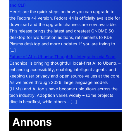
and CLI)
Here’s are the quick steps on how you can upgrade to
the Fedora 44 version. Fedora 44 is officially available for
download and the upgrade channels are now available.
This release brings the latest and greatest GNOME 50
desktop for workstation editions, refinements to KDE
Plasma desktop and more updates. If you are trying to…
[…]
Future of AI in Ubuntu: Thoughtful Integration via Snap
Canonical is bringing thoughtful, local-first AI to Ubuntu –
enhancing accessibility, enabling intelligent agents, and
keeping user privacy and open source values at the core.
As we move through 2026, large language models
(LLMs) and AI tools have become ubiquitous across the
tech industry. Adoption varies widely – some projects
dive in headfirst, while others… […]
Annons