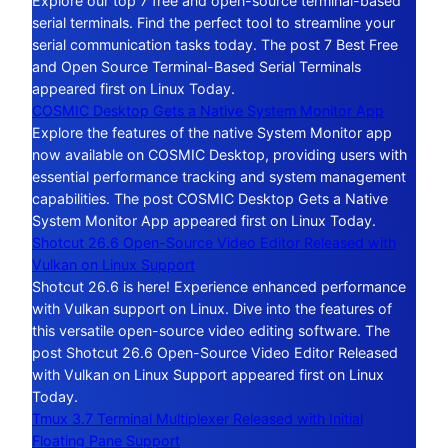
Explore our top 7 free and open-source terminal-based
serial terminals. Find the perfect tool to streamline your
serial communication tasks today. The post 7 Best Free
and Open Source Terminal-Based Serial Terminals
appeared first on Linux Today.
COSMIC Desktop Gets a Native System Monitor App
Explore the features of the native System Monitor app
now available on COSMIC Desktop, providing users with
essential performance tracking and system management
capabilities. The post COSMIC Desktop Gets a Native
System Monitor App appeared first on Linux Today.
Shotcut 26.6 Open-Source Video Editor Released with
Vulkan on Linux Support
Shotcut 26.6 is here! Experience enhanced performance
with Vulkan support on Linux. Dive into the features of
this versatile open-source video editing software. The
post Shotcut 26.6 Open-Source Video Editor Released
with Vulkan on Linux Support appeared first on Linux
Today.
Tmux 3.7 Terminal Multiplexer Released with Initial
Floating Pane Support