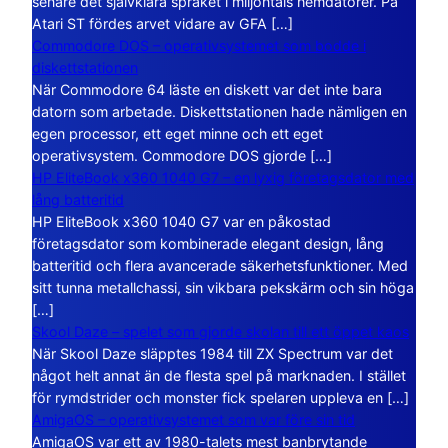
senare det självklara språket i miljontals hemdatorer. På
Atari ST fördes arvet vidare av GFA […]
Commodore DOS – operativsystemet som bodde i
diskettstationen
När Commodore 64 läste en diskett var det inte bara
datorn som arbetade. Diskettstationen hade nämligen en
egen processor, ett eget minne och ett eget
operativsystem. Commodore DOS gjorde […]
HP EliteBook x360 1040 G7 – en lyxig företagsdator med
lång batteritid
HP EliteBook x360 1040 G7 var en påkostad
företagsdator som kombinerade elegant design, lång
batteritid och flera avancerade säkerhetsfunktioner. Med
sitt tunna metallchassi, sin vikbara pekskärm och sin höga
[…]
Skool Daze – spelet som gjorde skolan till ett öppet kaos
När Skool Daze släpptes 1984 till ZX Spectrum var det
något helt annat än de flesta spel på marknaden. I stället
för rymdstrider och monster fick spelaren uppleva en […]
AmigaOS – operativsystemet som var före sin tid
AmigaOS var ett av 1980-talets mest banbrytande