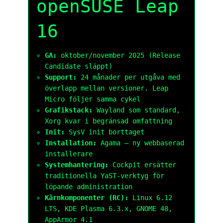
openSUSE Leap
16
GA:
oktober/november 2025 (Release
Candidate släppt)
Support:
24 månader per utgåva med
överlapp mellan versioner. Leap
Micro följer samma cykel
Grafikstack:
Wayland som standard,
Xorg kvar i begränsad omfattning
Init:
SysV init borttaget
Installation:
Agama – ny webbaserad
installerare
Systemhantering:
Cockpit ersätter
traditionella YaST-verktyg för
löpande administration
Kärnkomponenter (RC):
Linux 6.12
LTS, KDE Plasma 6.3.x, GNOME 48,
AppArmor 4.1