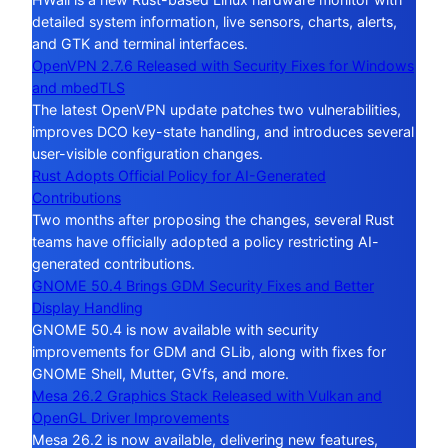
detailed system information, live sensors, charts, alerts,
and GTK and terminal interfaces.
OpenVPN 2.7.6 Released with Security Fixes for Windows
and mbedTLS
The latest OpenVPN update patches two vulnerabilities,
improves DCO key-state handling, and introduces several
user-visible configuration changes.
Rust Adopts Official Policy for AI-Generated
Contributions
Two months after proposing the changes, several Rust
teams have officially adopted a policy restricting AI-
generated contributions.
GNOME 50.4 Brings GDM Security Fixes and Better
Display Handling
GNOME 50.4 is now available with security
improvements for GDM and GLib, along with fixes for
GNOME Shell, Mutter, GVfs, and more.
Mesa 26.2 Graphics Stack Released with Vulkan and
OpenGL Driver Improvements
Mesa 26.2 is now available, delivering new features,