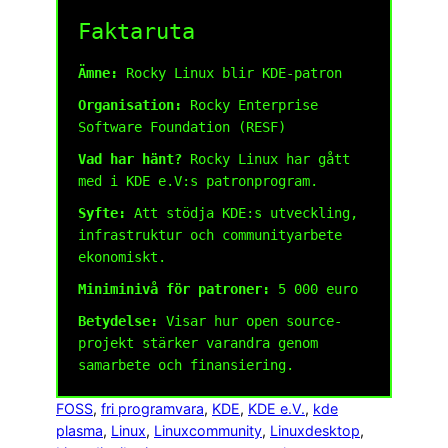
Faktaruta
Ämne:
Rocky Linux blir KDE-patron
Organisation:
Rocky Enterprise
Software Foundation (RESF)
Vad har hänt?
Rocky Linux har gått
med i KDE e.V:s patronprogram.
Syfte:
Att stödja KDE:s utveckling,
infrastruktur och communityarbete
ekonomiskt.
Miniminivå för patroner:
5 000 euro
Betydelse:
Visar hur open source-
projekt stärker varandra genom
samarbete och finansiering.
FOSS
, 
fri programvara
, 
KDE
, 
KDE e.V.
, 
kde
plasma
, 
Linux
, 
Linuxcommunity
, 
Linuxdesktop
, 