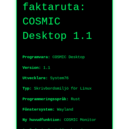
faktaruta:
COSMIC
Desktop 1.1
Programvara:
COSMIC Desktop
Version:
1.1
Utvecklare:
System76
Typ:
Skrivbordsmiljö för Linux
Programmeringsspråk:
Rust
Fönstersystem:
Wayland
Ny huvudfunktion:
COSMIC Monitor