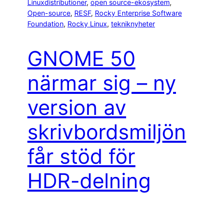
Linuxdistributioner
, 
open source-ekosystem
, 
Open-source
, 
RESF
, 
Rocky Enterprise Software
Foundation
, 
Rocky Linux
, 
tekniknyheter
GNOME 50
närmar sig – ny
version av
skrivbordsmiljön
får stöd för
HDR-delning