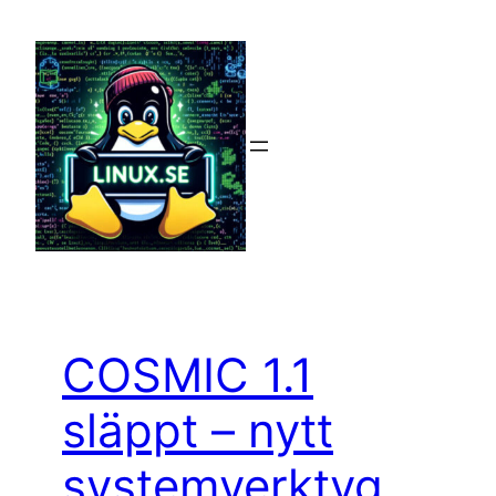
Hoppa
till
innehåll
COSMIC 1.1
släppt – nytt
systemverktyg