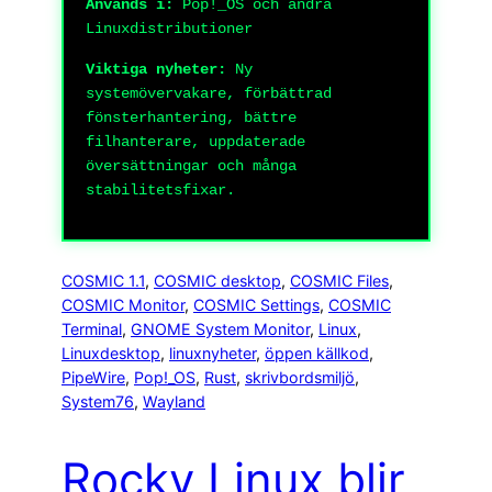
Används i:
Pop!_OS och andra
Linuxdistributioner
Viktiga nyheter:
Ny
systemövervakare, förbättrad
fönsterhantering, bättre
filhanterare, uppdaterade
översättningar och många
stabilitetsfixar.
COSMIC 1.1
, 
COSMIC desktop
, 
COSMIC Files
, 
COSMIC Monitor
, 
COSMIC Settings
, 
COSMIC
Terminal
, 
GNOME System Monitor
, 
Linux
, 
Linuxdesktop
, 
linuxnyheter
, 
öppen källkod
, 
PipeWire
, 
Pop!_OS
, 
Rust
, 
skrivbordsmiljö
, 
System76
, 
Wayland
Rocky Linux blir