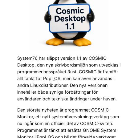
System76 har släppt version 1.1 av COSMIC
Desktop, den nya skrivbordsmiljön som utvecklas i
programmeringsspråket Rust. COSMIC är framför
allt tänkt för Pop!_OS, men kan även användas i
andra Linuxdistributioner. Den nya versionen
innehåller både synliga förbättringar för
användaren och tekniska ändringar under huven.
Den största nyheten är programmet COSMIC
Monitor, ett nytt systemövervakningsverktyg som
nu ingår som en officiell del av COSMIC-sviten.
Programmet är tänkt att ersätta GNOME System
Monitor i Pop!_OS och bli det förvalda verktyget