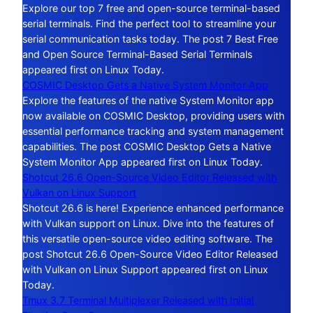
Explore our top 7 free and open-source terminal-based
serial terminals. Find the perfect tool to streamline your
serial communication tasks today. The post 7 Best Free
and Open Source Terminal-Based Serial Terminals
appeared first on Linux Today.
COSMIC Desktop Gets a Native System Monitor App
Explore the features of the native System Monitor app
now available on COSMIC Desktop, providing users with
essential performance tracking and system management
capabilities. The post COSMIC Desktop Gets a Native
System Monitor App appeared first on Linux Today.
Shotcut 26.6 Open-Source Video Editor Released with
Vulkan on Linux Support
Shotcut 26.6 is here! Experience enhanced performance
with Vulkan support on Linux. Dive into the features of
this versatile open-source video editing software. The
post Shotcut 26.6 Open-Source Video Editor Released
with Vulkan on Linux Support appeared first on Linux
Today.
Tmux 3.7 Terminal Multiplexer Released with Initial