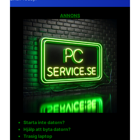
ANNONS
Starta inte datorn?
Hjälp att byta datorn?
Trasig laptop