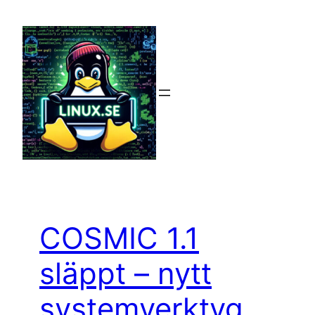
Hoppa
till
innehåll
COSMIC 1.1
släppt – nytt
systemverktyg