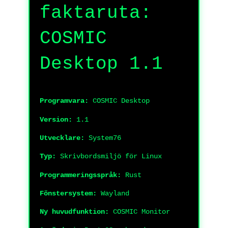
faktaruta:
COSMIC
Desktop 1.1
Programvara:
COSMIC Desktop
Version:
1.1
Utvecklare:
System76
Typ:
Skrivbordsmiljö för Linux
Programmeringsspråk:
Rust
Fönstersystem:
Wayland
Ny huvudfunktion:
COSMIC Monitor