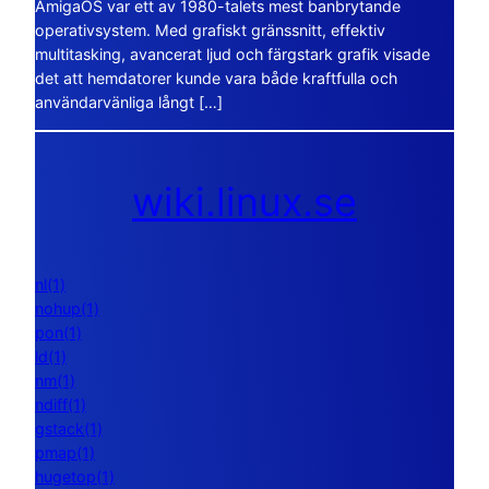
AmigaOS var ett av 1980-talets mest banbrytande
operativsystem. Med grafiskt gränssnitt, effektiv
multitasking, avancerat ljud och färgstark grafik visade
det att hemdatorer kunde vara både kraftfulla och
användarvänliga långt […]
wiki.linux.se
nl(1)
nohup(1)
pon(1)
ld(1)
nm(1)
ndiff(1)
gstack(1)
pmap(1)
hugetop(1)