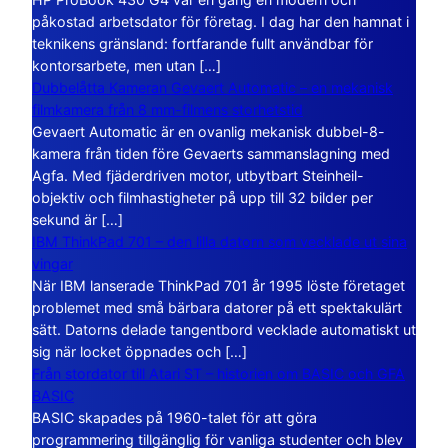
påkostad arbetsdator för företag. I dag har den hamnat i
teknikens gränsland: fortfarande fullt användbar för
kontorsarbete, men utan […]
Dubbelåtta Kameran Gevaert Automatic – en mekanisk
filmkamera från 8 mm-filmens storhetstid
Gevaert Automatic är en ovanlig mekanisk dubbel-8-
kamera från tiden före Gevaerts sammanslagning med
Agfa. Med fjäderdriven motor, utbytbart Steinheil-
objektiv och filmhastigheter på upp till 32 bilder per
sekund är […]
IBM ThinkPad 701 – den lilla datorn som vecklade ut sina
vingar
När IBM lanserade ThinkPad 701 år 1995 löste företaget
problemet med små bärbara datorer på ett spektakulärt
sätt. Datorns delade tangentbord vecklade automatiskt ut
sig när locket öppnades och […]
Från stordator till Atari ST – historien om BASIC och GFA
BASIC
BASIC skapades på 1960-talet för att göra
programmering tillgänglig för vanliga studenter och blev