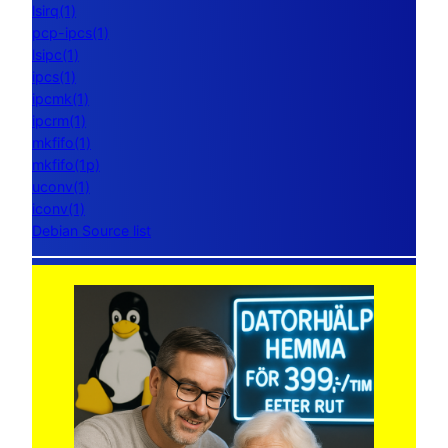
lsirq(1)
pcp-ipcs(1)
lsipc(1)
ipcs(1)
ipcmk(1)
ipcrm(1)
mkfifo(1)
mkfifo(1p)
uconv(1)
iconv(1)
Debian Source list