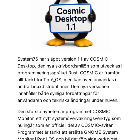
System76 har släppt version 1.1 av COSMIC
Desktop, den nya skrivbordsmiljön som utvecklas i
programmeringsspråket Rust. COSMIC är framför
allt tänkt för Pop!_OS, men kan även användas i
andra Linuxdistributioner. Den nya versionen
innehåller både synliga förbättringar för
användaren och tekniska ändringar under huven.
Den största nyheten är programmet COSMIC
Monitor, ett nytt systemövervakningsverktyg som
nu ingår som en officiell del av COSMIC-sviten.
Programmet är tänkt att ersätta GNOME System
Monitor i Pop!_OS och bli det förvalda verktyget