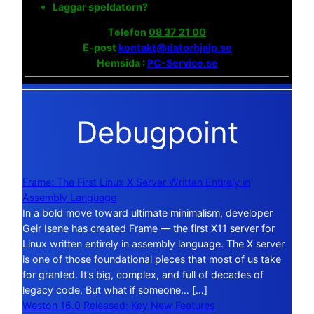
Laggar speldatorn?
Telefon
08 37 21 00
E-post
kontakt@datorhjalp.se
Hemsida :
PC-Service.se
Debugpoint
Frame: The First Linux X Server Written Entirely in
Assembly Language
In a bold move toward ultimate minimalism, developer
Geir Isene has created Frame — the first X11 server for
Linux written entirely in assembly language. The X server
is one of those foundational pieces that most of us take
for granted. It’s big, complex, and full of decades of
legacy code. But what if someone… […]
Weston 16.0 Released: Key New Features