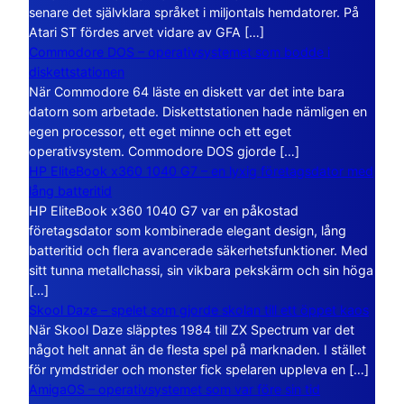
senare det självklara språket i miljontals hemdatorer. På
Atari ST fördes arvet vidare av GFA […]
Commodore DOS – operativsystemet som bodde i
diskettstationen
När Commodore 64 läste en diskett var det inte bara
datorn som arbetade. Diskettstationen hade nämligen en
egen processor, ett eget minne och ett eget
operativsystem. Commodore DOS gjorde […]
HP EliteBook x360 1040 G7 – en lyxig företagsdator med
lång batteritid
HP EliteBook x360 1040 G7 var en påkostad
företagsdator som kombinerade elegant design, lång
batteritid och flera avancerade säkerhetsfunktioner. Med
sitt tunna metallchassi, sin vikbara pekskärm och sin höga
[…]
Skool Daze – spelet som gjorde skolan till ett öppet kaos
När Skool Daze släpptes 1984 till ZX Spectrum var det
något helt annat än de flesta spel på marknaden. I stället
för rymdstrider och monster fick spelaren uppleva en […]
AmigaOS – operativsystemet som var före sin tid