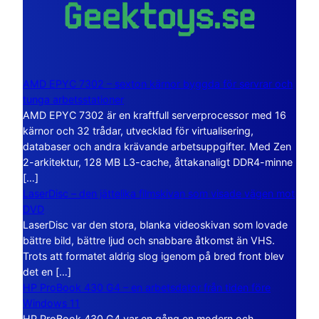
AMD EPYC 7302 – sexton kärnor byggda för servrar och
tunga arbetsstationer
AMD EPYC 7302 är en kraftfull serverprocessor med 16
kärnor och 32 trådar, utvecklad för virtualisering,
databaser och andra krävande arbetsuppgifter. Med Zen
2-arkitektur, 128 MB L3-cache, åttakanaligt DDR4-minne
[…]
LaserDisc – den jättelika filmskivan som visade vägen mot
DVD
LaserDisc var den stora, blanka videoskivan som lovade
bättre bild, bättre ljud och snabbare åtkomst än VHS.
Trots att formatet aldrig slog igenom på bred front blev
det en […]
HP ProBook 430 G4 – en arbetsdator från tiden före
Windows 11
HP ProBook 430 G4 var en gång en modern och