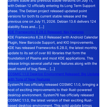
current stable and previous stable versions on July 11,
with Debian 12 officially entering its Long Term Support
phase. The Debian project released updated point
versions for both its current stable release and the
previous one on July 11, 2026. Debian 13.6 delivers 124
stability fixes and… […]
KDE Frameworks 6.28.0 Released: Key Features
KDE Frameworks 6.28.0 Released with Android Calendar
Plugin, New Barcode Support, and KIO Improvements.
KDE has released Frameworks 6.28.0, the latest monthly
update to its set of over 80 libraries that form the
foundation of Plasma and most KDE applications. This
release brings several useful new features along with the
usual round of bug fixes… […]
COSMIC 1.1.0 Desktop Environment Released: Big Update
with Tons of New Features
System76 has officially released COSMIC 1.1.0, bringing a
host of exciting improvements to their Rust-powered
desktop environment. System76 has officially released
COSMIC 1.1.0, the latest version of their exciting Rust-
based desktop environment. This solid update brings