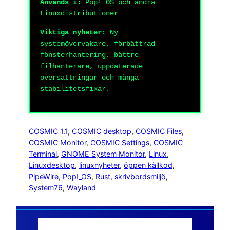
Används i:
Pop!_OS och andra
Linuxdistributioner
Viktiga nyheter:
Ny
systemövervakare, förbättrad
fönsterhantering, bättre
filhanterare, uppdaterade
översättningar och många
stabilitetsfixar.
COSMIC 1.1
, 
COSMIC desktop
, 
COSMIC Files
, 
COSMIC Monitor
, 
COSMIC Settings
, 
COSMIC
Terminal
, 
GNOME System Monitor
, 
Linux
, 
Linuxdesktop
, 
linuxnyheter
, 
öppen källkod
, 
PipeWire
, 
Pop!_OS
, 
Rust
, 
skrivbordsmiljö
, 
System76
, 
Wayland