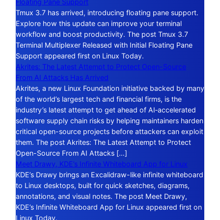
Floating Pane Support
Tmux 3.7 has arrived, introducing floating pane support.
Explore how this update can improve your terminal
workflow and boost productivity. The post Tmux 3.7
Terminal Multiplexer Released with Initial Floating Pane
Support appeared first on Linux Today.
Akrites: The Latest Attempt to Protect Open-Source
From AI Attacks Has Arrived
Akrites, a new Linux Foundation initiative backed by many
of the world’s largest tech and financial firms, is the
industry’s latest attempt to get ahead of AI‑accelerated
software supply chain risks by helping maintainers harden
critical open-source projects before attackers can exploit
them. The post Akrites: The Latest Attempt to Protect
Open-Source From AI Attacks […]
Meet Drawy, KDE’s Infinite Whiteboard App for Linux
KDE’s Drawy brings an Excalidraw-like infinite whiteboard
to Linux desktops, built for quick sketches, diagrams,
annotations, and visual notes. The post Meet Drawy,
KDE’s Infinite Whiteboard App for Linux appeared first on
Linux Today.