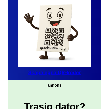
Skapa egna QR-koder
annons
Trasig dator?