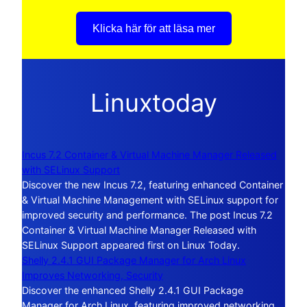
Klicka här för att läsa mer
Linuxtoday
Incus 7.2 Container & Virtual Machine Manager Released
with SELinux Support
Discover the new Incus 7.2, featuring enhanced Container
& Virtual Machine Management with SELinux support for
improved security and performance. The post Incus 7.2
Container & Virtual Machine Manager Released with
SELinux Support appeared first on Linux Today.
Shelly 2.4.1 GUI Package Manager for Arch Linux
Improves Networking, Security
Discover the enhanced Shelly 2.4.1 GUI Package
Manager for Arch Linux, featuring improved networking