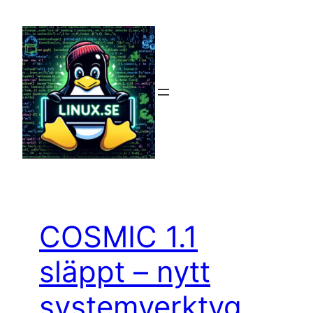
Hoppa
till
innehåll
COSMIC 1.1
släppt – nytt
systemverktyg