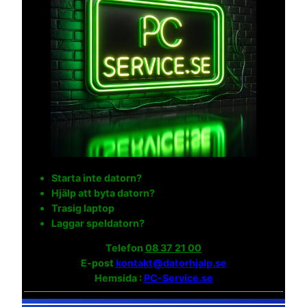
Starta inte datorn?
Hjälp att byta datorn?
Trasig laptop
Laggar speldatorn?
Telefon
08 37 21 00
E-post
kontakt@datorhjalp.se
Hemsida :
PC-Service.se