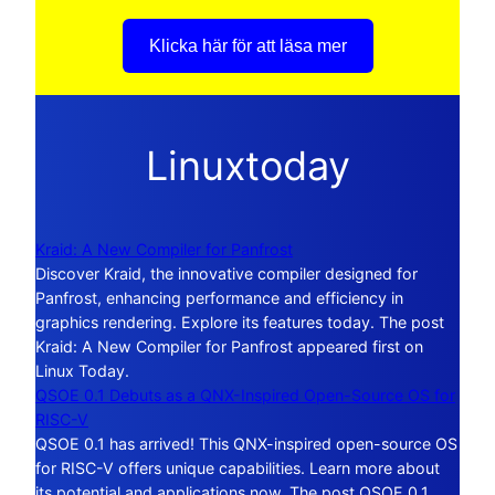
Klicka här för att läsa mer
Linuxtoday
Kraid: A New Compiler for Panfrost
Discover Kraid, the innovative compiler designed for
Panfrost, enhancing performance and efficiency in
graphics rendering. Explore its features today. The post
Kraid: A New Compiler for Panfrost appeared first on
Linux Today.
QSOE 0.1 Debuts as a QNX-Inspired Open-Source OS for
RISC-V
QSOE 0.1 has arrived! This QNX-inspired open-source OS
for RISC-V offers unique capabilities. Learn more about
its potential and applications now. The post QSOE 0.1