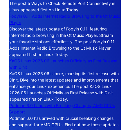
The post 5 Ways to Check Remote Port Connectivity in
Linux appeared first on Linux Today.
Fooyin 0.11 Adds Internet Radio Browsing to the Qt Music
Player
Discover the latest update of Fooyin 0.11, featuring
Internet radio browsing in the Qt Music Player. Stream
your favorite stations effortlessly. The post Fooyin 0.11
Adds Internet Radio Browsing to the Qt Music Player
appeared first on Linux Today.
KaOS Linux 2026.06 Launches Officially as First Release
with Dinit
KaOS Linux 2026.06 is here, marking its first release with
Dinit. Dive into the latest updates and improvements that
enhance your Linux experience. The post KaOS Linux
2026.06 Launches Officially as First Release with Dinit
appeared first on Linux Today.
Podman 6.0 Lands with Breaking Changes, AMD GPUs
Support
Podman 6.0 has arrived with crucial breaking changes
and support for AMD GPUs. Find out how these updates