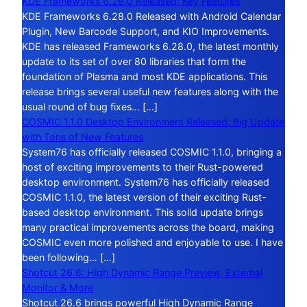
KDE Frameworks 6.28.0 Released: Key Features
KDE Frameworks 6.28.0 Released with Android Calendar
Plugin, New Barcode Support, and KIO Improvements.
KDE has released Frameworks 6.28.0, the latest monthly
update to its set of over 80 libraries that form the
foundation of Plasma and most KDE applications. This
release brings several useful new features along with the
usual round of bug fixes… […]
COSMIC 1.1.0 Desktop Environment Released: Big Update
with Tons of New Features
System76 has officially released COSMIC 1.1.0, bringing a
host of exciting improvements to their Rust-powered
desktop environment. System76 has officially released
COSMIC 1.1.0, the latest version of their exciting Rust-
based desktop environment. This solid update brings
many practical improvements across the board, making
COSMIC even more polished and enjoyable to use. I have
been following… […]
Shotcut 26.6: High Dynamic Range Preview, External
Monitor & More
Shotcut 26.6 brings powerful High Dynamic Range