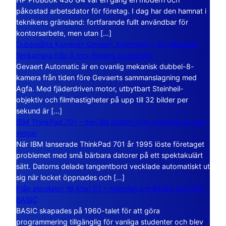
påkostad arbetsdator för företag. I dag har den hamnat i
teknikens gränsland: fortfarande fullt användbar för
kontorsarbete, men utan […]
Dubbelåtta Kameran Gevaert Automatic – en mekanisk
filmkamera från 8 mm-filmens storhetstid
Gevaert Automatic är en ovanlig mekanisk dubbel-8-
kamera från tiden före Gevaerts sammanslagning med
Agfa. Med fjäderdriven motor, utbytbart Steinheil-
objektiv och filmhastigheter på upp till 32 bilder per
sekund är […]
IBM ThinkPad 701 – den lilla datorn som vecklade ut sina
vingar
När IBM lanserade ThinkPad 701 år 1995 löste företaget
problemet med små bärbara datorer på ett spektakulärt
sätt. Datorns delade tangentbord vecklade automatiskt ut
sig när locket öppnades och […]
Från stordator till Atari ST – historien om BASIC och GFA
BASIC
BASIC skapades på 1960-talet för att göra
programmering tillgänglig för vanliga studenter och blev