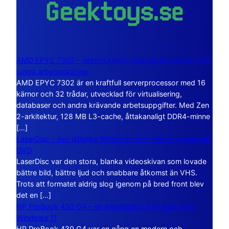
AMD EPYC 7302 – sexton kärnor byggda för servrar och
tunga arbetsstationer
AMD EPYC 7302 är en kraftfull serverprocessor med 16
kärnor och 32 trådar, utvecklad för virtualisering,
databaser och andra krävande arbetsuppgifter. Med Zen
2-arkitektur, 128 MB L3-cache, åttakanaligt DDR4-minne
[…]
LaserDisc – den jättelika filmskivan som visade vägen mot
DVD
LaserDisc var den stora, blanka videoskivan som lovade
bättre bild, bättre ljud och snabbare åtkomst än VHS.
Trots att formatet aldrig slog igenom på bred front blev
det en […]
HP ProBook 430 G4 – en arbetsdator från tiden före
Windows 11
HP ProBook 430 G4 var en gång en modern och