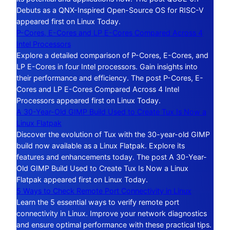
Debuts as a QNX-Inspired Open-Source OS for RISC-V
appeared first on Linux Today.
P-Cores, E-Cores and LP E-Cores Compared Across 4
Intel Processors
Explore a detailed comparison of P-Cores, E-Cores, and
LP E-Cores in four Intel processors. Gain insights into
their performance and efficiency. The post P-Cores, E-
Cores and LP E-Cores Compared Across 4 Intel
Processors appeared first on Linux Today.
A 30-Year-Old GIMP Build Used to Create Tux Is Now a
Linux Flatpak
Discover the evolution of Tux with the 30-year-old GIMP
build now available as a Linux Flatpak. Explore its
features and enhancements today. The post A 30-Year-
Old GIMP Build Used to Create Tux Is Now a Linux
Flatpak appeared first on Linux Today.
5 Ways to Check Remote Port Connectivity in Linux
Learn the 5 essential ways to verify remote port
connectivity in Linux. Improve your network diagnostics
and ensure optimal performance with these practical tips.