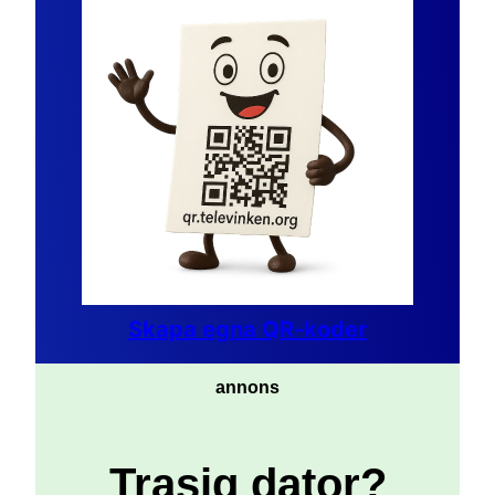
Skapa egna QR-koder
annons
Trasig dator?