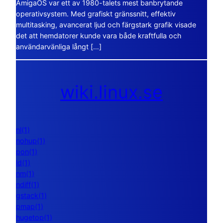
AmigaOS var ett av 1980-talets mest banbrytande
operativsystem. Med grafiskt gränssnitt, effektiv
multitasking, avancerat ljud och färgstark grafik visade
det att hemdatorer kunde vara både kraftfulla och
användarvänliga långt […]
wiki.linux.se
nl(1)
nohup(1)
pon(1)
ld(1)
nm(1)
ndiff(1)
gstack(1)
pmap(1)
hugetop(1)