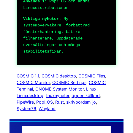
Används i:
Pop!_OS och andra
Linuxdistributioner
Viktiga nyheter:
Ny
systemövervakare, förbättrad
fönsterhantering, bättre
filhanterare, uppdaterade
översättningar och många
stabilitetsfixar.
COSMIC 1.1
, 
COSMIC desktop
, 
COSMIC Files
, 
COSMIC Monitor
, 
COSMIC Settings
, 
COSMIC
Terminal
, 
GNOME System Monitor
, 
Linux
, 
Linuxdesktop
, 
linuxnyheter
, 
öppen källkod
, 
PipeWire
, 
Pop!_OS
, 
Rust
, 
skrivbordsmiljö
, 
System76
, 
Wayland