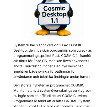
System76 har släppt version 1.1 av COSMIC
Desktop, den nya skrivbordsmiljön som utvecklas i
programmeringsspråket Rust. COSMIC är framför
allt tänkt för Pop!_OS, men kan även användas i
andra Linuxdistributioner. Den nya versionen
innehåller både synliga förbättringar för
användaren och tekniska ändringar under huven.
Den största nyheten är programmet COSMIC
Monitor, ett nytt systemövervakningsverktyg som
nu ingår som en officiell del av COSMIC-sviten.
Programmet är tänkt att ersätta GNOME System
Monitor i Pop!_OS och bli det förvalda verktyget