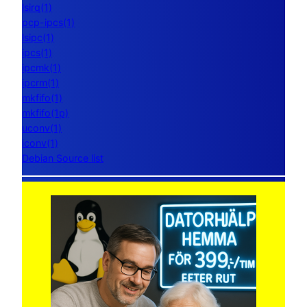
lsirq(1)
pcp-ipcs(1)
lsipc(1)
ipcs(1)
ipcmk(1)
ipcrm(1)
mkfifo(1)
mkfifo(1p)
uconv(1)
iconv(1)
Debian Source list