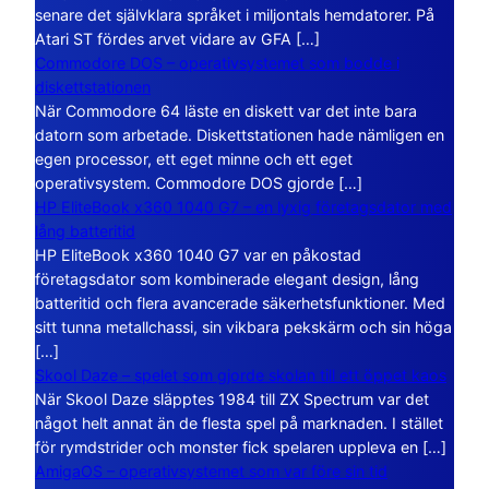
senare det självklara språket i miljontals hemdatorer. På
Atari ST fördes arvet vidare av GFA […]
Commodore DOS – operativsystemet som bodde i
diskettstationen
När Commodore 64 läste en diskett var det inte bara
datorn som arbetade. Diskettstationen hade nämligen en
egen processor, ett eget minne och ett eget
operativsystem. Commodore DOS gjorde […]
HP EliteBook x360 1040 G7 – en lyxig företagsdator med
lång batteritid
HP EliteBook x360 1040 G7 var en påkostad
företagsdator som kombinerade elegant design, lång
batteritid och flera avancerade säkerhetsfunktioner. Med
sitt tunna metallchassi, sin vikbara pekskärm och sin höga
[…]
Skool Daze – spelet som gjorde skolan till ett öppet kaos
När Skool Daze släpptes 1984 till ZX Spectrum var det
något helt annat än de flesta spel på marknaden. I stället
för rymdstrider och monster fick spelaren uppleva en […]
AmigaOS – operativsystemet som var före sin tid