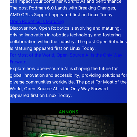
can impact your container workflows and performance.
The post Podman 6.0 Lands with Breaking Changes,
AMD GPUs Support appeared first on Linux Today.
Open Robotics Is Maturing
Discover how Open Robotics is evolving and maturing,
driving innovation in robotics technology and fostering
collaboration within the industry. The post Open Robotics
Is Maturing appeared first on Linux Today.
For Most of the World, Open-Source AI Is the Only Way
Forward
Explore how open-source AI is shaping the future for
global innovation and accessibility, providing solutions for
diverse communities worldwide. The post For Most of the
World, Open-Source AI Is the Only Way Forward
appeared first on Linux Today.
ANNONS