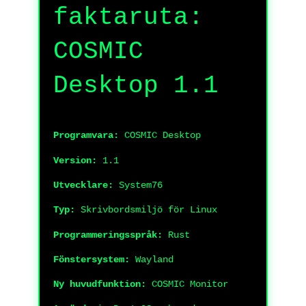
faktaruta:
COSMIC
Desktop 1.1
Programvara:
COSMIC Desktop
Version:
1.1
Utvecklare:
System76
Typ:
Skrivbordsmiljö för Linux
Programmeringsspråk:
Rust
Fönstersystem:
Wayland
Ny huvudfunktion:
COSMIC Monitor