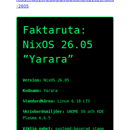
-2605
Faktaruta:
NixOS 26.05
”Yarara”
Version:
NixOS 26.05
Kodnamn:
Yarara
Standardkärna:
Linux 6.18 LTS
Skrivbordsmiljöer:
GNOME 50 och KDE
Plasma 6.6.5
Viktig nyhet:
systemd-baserad stage