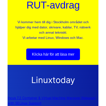
RUT-avdrag
Vi kommer hem till dig i Stockholm området och
hjälper dig med dator, skrivare, kablar, TV, nätverk
och annat tekniskt.
Vi arbetar med Linux, Windows och Mac.
Klicka här för att läsa mer
Linuxtoday
Incus 7.2 Container & Virtual Machine Manager Released
with SELinux Support