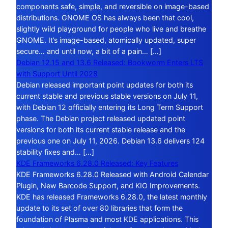
components safe, simple, and reversible on image-based
distributions. GNOME OS has always been that cool,
slightly wild playground for people who live and breathe
GNOME. It’s image-based, atomically updated, super
secure… and until now, a bit of a pain… […]
Debian 12.15 and 13.6 Released: Bookworm Enters LTS
with Support Until 2028
Debian released important point updates for both its
current stable and previous stable versions on July 11,
with Debian 12 officially entering its Long Term Support
phase. The Debian project released updated point
versions for both its current stable release and the
previous one on July 11, 2026. Debian 13.6 delivers 124
stability fixes and… […]
KDE Frameworks 6.28.0 Released: Key Features
KDE Frameworks 6.28.0 Released with Android Calendar
Plugin, New Barcode Support, and KIO Improvements.
KDE has released Frameworks 6.28.0, the latest monthly
update to its set of over 80 libraries that form the
foundation of Plasma and most KDE applications. This