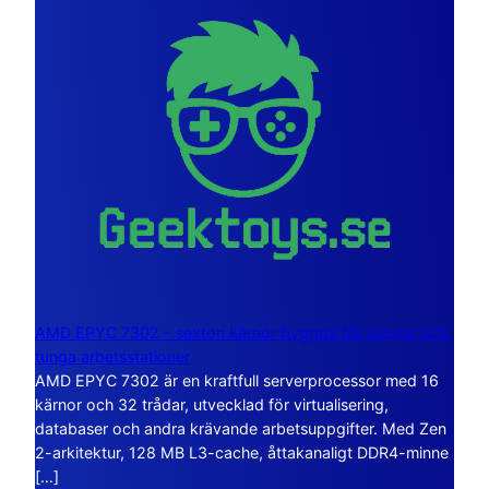
AMD EPYC 7302 – sexton kärnor byggda för servrar och
tunga arbetsstationer
AMD EPYC 7302 är en kraftfull serverprocessor med 16
kärnor och 32 trådar, utvecklad för virtualisering,
databaser och andra krävande arbetsuppgifter. Med Zen
2-arkitektur, 128 MB L3-cache, åttakanaligt DDR4-minne
[…]