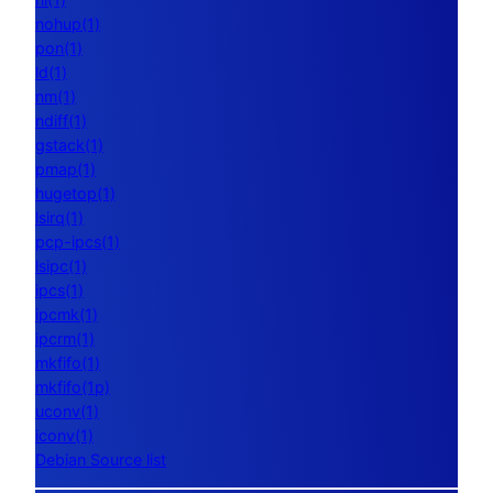
nohup(1)
pon(1)
ld(1)
nm(1)
ndiff(1)
gstack(1)
pmap(1)
hugetop(1)
lsirq(1)
pcp-ipcs(1)
lsipc(1)
ipcs(1)
ipcmk(1)
ipcrm(1)
mkfifo(1)
mkfifo(1p)
uconv(1)
iconv(1)
Debian Source list