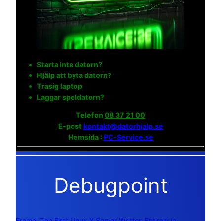
Starta inte datorn?
Hjälp att byta datorn?
Trasig laptop
Laggar speldatorn?
Telefon
08 37 21 00
E-post
kontakt@datorhjalp.se
Hemsida :
PC-Service.se
Debugpoint
Frame: The First Linux X Server Written Entirely in