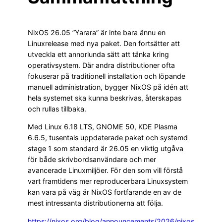
NixOS 26.05 ”Yarara” är inte bara ännu en
Linuxrelease med nya paket. Den fortsätter att
utveckla ett annorlunda sätt att tänka kring
operativsystem. Där andra distributioner ofta
fokuserar på traditionell installation och löpande
manuell administration, bygger NixOS på idén att
hela systemet ska kunna beskrivas, återskapas
och rullas tillbaka.
Med Linux 6.18 LTS, GNOME 50, KDE Plasma
6.6.5, tusentals uppdaterade paket och systemd
stage 1 som standard är 26.05 en viktig utgåva
för både skrivbordsanvändare och mer
avancerade Linuxmiljöer. För den som vill förstå
vart framtidens mer reproducerbara Linuxsystem
kan vara på väg är NixOS fortfarande en av de
mest intressanta distributionerna att följa.
https://nixos.org/blog/announcements/2026/nixos