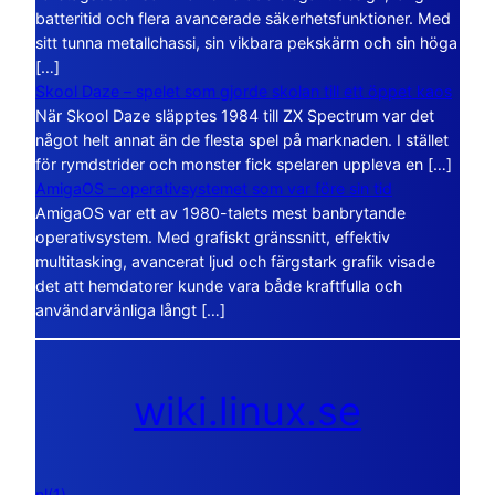
batteritid och flera avancerade säkerhetsfunktioner. Med
sitt tunna metallchassi, sin vikbara pekskärm och sin höga
[…]
Skool Daze – spelet som gjorde skolan till ett öppet kaos
När Skool Daze släpptes 1984 till ZX Spectrum var det
något helt annat än de flesta spel på marknaden. I stället
för rymdstrider och monster fick spelaren uppleva en […]
AmigaOS – operativsystemet som var före sin tid
AmigaOS var ett av 1980-talets mest banbrytande
operativsystem. Med grafiskt gränssnitt, effektiv
multitasking, avancerat ljud och färgstark grafik visade
det att hemdatorer kunde vara både kraftfulla och
användarvänliga långt […]
wiki.linux.se
nl(1)