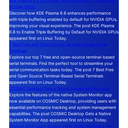
KDE Plasma 6.8 to Enable Triple Buffering by Default for
NVIDIA GPUs
Discover how KDE Plasma 6.8 enhances performance
with triple buffering enabled by default for NVIDIA GPUs,
improving your visual experience. The post KDE Plasma
6.8 to Enable Triple Buffering by Default for NVIDIA GPUs
appeared first on Linux Today.
7 Best Free and Open Source Terminal-Based Serial
Terminals
Explore our top 7 free and open-source terminal-based
serial terminals. Find the perfect tool to streamline your
serial communication tasks today. The post 7 Best Free
and Open Source Terminal-Based Serial Terminals
appeared first on Linux Today.
COSMIC Desktop Gets a Native System Monitor App
Explore the features of the native System Monitor app
now available on COSMIC Desktop, providing users with
essential performance tracking and system management
capabilities. The post COSMIC Desktop Gets a Native
System Monitor App appeared first on Linux Today.
Shotcut 26.6 Open-Source Video Editor Released with