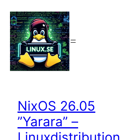
Hoppa
till
innehåll
NixOS 26.05
”Yarara” –
Linuxdistribution