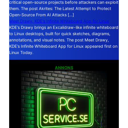
critical open-source projects before attackers can exploit
them. The post Akrites: The Latest Attempt to Protect
Open-Source From AI Attacks […]
Meet Drawy, KDE’s Infinite Whiteboard App for Linux
KDE’s Drawy brings an Excalidraw-like infinite whiteboard
to Linux desktops, built for quick sketches, diagrams,
annotations, and visual notes. The post Meet Drawy,
KDE’s Infinite Whiteboard App for Linux appeared first on
Linux Today.
ANNONS