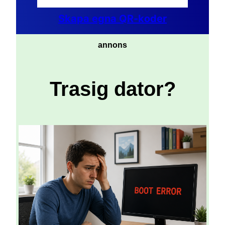
Skapa egna QR-koder
annons
Trasig dator?