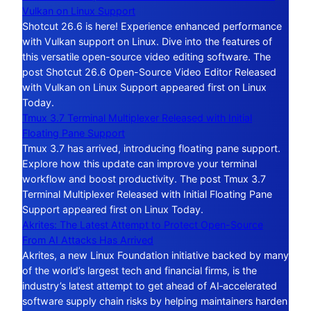
Vulkan on Linux Support
Shotcut 26.6 is here! Experience enhanced performance
with Vulkan support on Linux. Dive into the features of
this versatile open-source video editing software. The
post Shotcut 26.6 Open-Source Video Editor Released
with Vulkan on Linux Support appeared first on Linux
Today.
Tmux 3.7 Terminal Multiplexer Released with Initial
Floating Pane Support
Tmux 3.7 has arrived, introducing floating pane support.
Explore how this update can improve your terminal
workflow and boost productivity. The post Tmux 3.7
Terminal Multiplexer Released with Initial Floating Pane
Support appeared first on Linux Today.
Akrites: The Latest Attempt to Protect Open-Source
From AI Attacks Has Arrived
Akrites, a new Linux Foundation initiative backed by many
of the world’s largest tech and financial firms, is the
industry’s latest attempt to get ahead of AI‑accelerated
software supply chain risks by helping maintainers harden