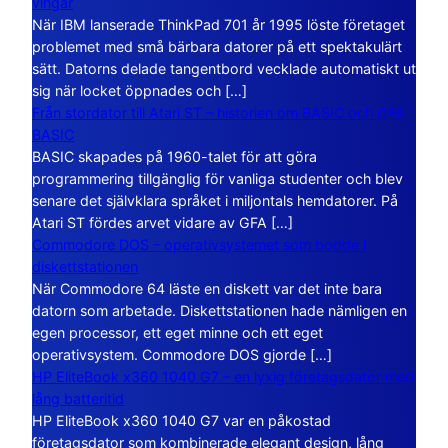
vingar
När IBM lanserade ThinkPad 701 år 1995 löste företaget
problemet med små bärbara datorer på ett spektakulärt
sätt. Datorns delade tangentbord vecklade automatiskt ut
sig när locket öppnades och […]
Från stordator till Atari ST – historien om BASIC och GFA
BASIC
BASIC skapades på 1960-talet för att göra
programmering tillgänglig för vanliga studenter och blev
senare det självklara språket i miljontals hemdatorer. På
Atari ST fördes arvet vidare av GFA […]
Commodore DOS – operativsystemet som bodde i
diskettstationen
När Commodore 64 läste en diskett var det inte bara
datorn som arbetade. Diskettstationen hade nämligen en
egen processor, ett eget minne och ett eget
operativsystem. Commodore DOS gjorde […]
HP EliteBook x360 1040 G7 – en lyxig företagsdator med
lång batteritid
HP EliteBook x360 1040 G7 var en påkostad
företagsdator som kombinerade elegant design, lång