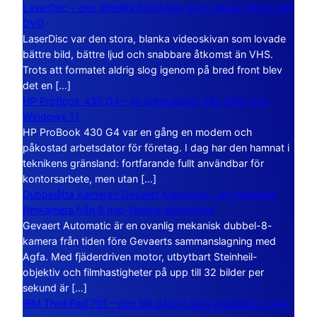
LaserDisc – den jättelika filmskivan som visade vägen mot
DVD
LaserDisc var den stora, blanka videoskivan som lovade
bättre bild, bättre ljud och snabbare åtkomst än VHS.
Trots att formatet aldrig slog igenom på bred front blev
det en […]
HP ProBook 430 G4 – en arbetsdator från tiden före
Windows 11
HP ProBook 430 G4 var en gång en modern och
påkostad arbetsdator för företag. I dag har den hamnat i
teknikens gränsland: fortfarande fullt användbar för
kontorsarbete, men utan […]
Dubbelåtta Kameran Gevaert Automatic – en mekanisk
filmkamera från 8 mm-filmens storhetstid
Gevaert Automatic är en ovanlig mekanisk dubbel-8-
kamera från tiden före Gevaerts sammanslagning med
Agfa. Med fjäderdriven motor, utbytbart Steinheil-
objektiv och filmhastigheter på upp till 32 bilder per
sekund är […]
IBM ThinkPad 701 – den lilla datorn som vecklade ut sina