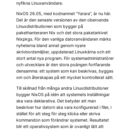
nyfikna Linuxanvändare.
NixOS 26.05, med kodnamnet ”Yarara”, är nu här.
Det är den senaste versionen av den oberoende
Linuxdistributionen som bygger på
pakethanteraren Nix och det stora paketarkivet
Nixpkgs. För den vanliga datoranvändaren märks
nyheterna bland annat genom nyare
skrivbordsmiljöer, uppdaterad Linuxkärna och ett
stort antal nya program. För systemadministratörer
och utvecklare är den stora poängen fortfarande
densamma: ett system som kan beskrivas, byggas
om och återskapas på ett mycket kontrollerat sätt.
Till skillnad från många andra Linuxdistributioner
bygger NixOS på idén att systemets inställningar
ska vara deklarativa. Det betyder att man
beskriver hur datorn ska vara konfigurerad i filer, i
stället för att steg för steg klicka eller skriva
kommandon som förändrar systemet. Resultatet
blir ett operativsystem som är ovanligt lätt att