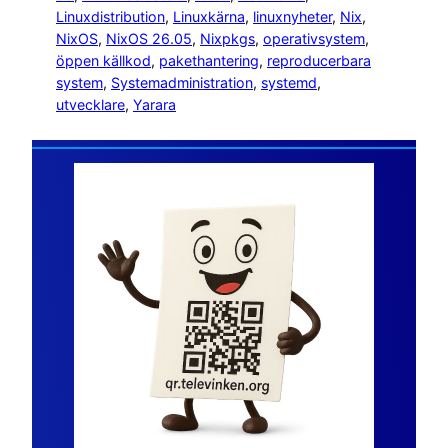
Linuxdistribution
, 
Linuxkärna
, 
linuxnyheter
, 
Nix
, 
NixOS
, 
NixOS 26.05
, 
Nixpkgs
, 
operativsystem
, 
öppen källkod
, 
pakethantering
, 
reproducerbara
system
, 
Systemadministration
, 
systemd
, 
utvecklare
, 
Yarara