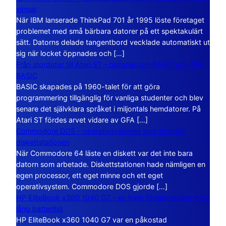
vingar
När IBM lanserade ThinkPad 701 år 1995 löste företaget
problemet med små bärbara datorer på ett spektakulärt
sätt. Datorns delade tangentbord vecklade automatiskt ut
sig när locket öppnades och […]
Från stordator till Atari ST – historien om BASIC och GFA
BASIC
BASIC skapades på 1960-talet för att göra
programmering tillgänglig för vanliga studenter och blev
senare det självklara språket i miljontals hemdatorer. På
Atari ST fördes arvet vidare av GFA […]
Commodore DOS – operativsystemet som bodde i
diskettstationen
När Commodore 64 läste en diskett var det inte bara
datorn som arbetade. Diskettstationen hade nämligen en
egen processor, ett eget minne och ett eget
operativsystem. Commodore DOS gjorde […]
HP EliteBook x360 1040 G7 – en lyxig företagsdator med
lång batteritid
HP EliteBook x360 1040 G7 var en påkostad