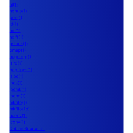
nl(1)
nohup(1)
pon(1)
ld(1)
nm(1)
ndiff(1)
gstack(1)
pmap(1)
hugetop(1)
lsirq(1)
pcp-ipcs(1)
lsipc(1)
ipcs(1)
ipcmk(1)
ipcrm(1)
mkfifo(1)
mkfifo(1p)
uconv(1)
iconv(1)
Debian Source list