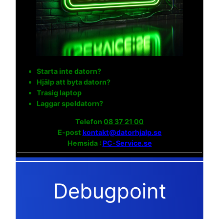
Starta inte datorn?
Hjälp att byta datorn?
Trasig laptop
Laggar speldatorn?
Telefon
08 37 21 00
E-post
kontakt@datorhjalp.se
Hemsida :
PC-Service.se
Debugpoint