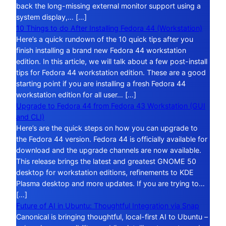
back the long-missing external monitor support using a
system display,… […]
10 Things to do After Installing Fedora 44 (Workstation)
Here’s a quick rundown of the 10 quick tips after you
finish installing a brand new Fedora 44 workstation
edition. In this article, we will talk about a few post-install
tips for Fedora 44 workstation edition. These are a good
starting point if you are installing a fresh Fedora 44
workstation edition for all user… […]
Upgrade to Fedora 44 from Fedora 43 Workstation (GUI
and CLI)
Here’s are the quick steps on how you can upgrade to
the Fedora 44 version. Fedora 44 is officially available for
download and the upgrade channels are now available.
This release brings the latest and greatest GNOME 50
desktop for workstation editions, refinements to KDE
Plasma desktop and more updates. If you are trying to…
[…]
Future of AI in Ubuntu: Thoughtful Integration via Snap
Canonical is bringing thoughtful, local-first AI to Ubuntu –