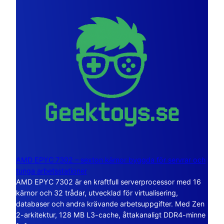
AMD EPYC 7302 – sexton kärnor byggda för servrar och
tunga arbetsstationer
AMD EPYC 7302 är en kraftfull serverprocessor med 16
kärnor och 32 trådar, utvecklad för virtualisering,
databaser och andra krävande arbetsuppgifter. Med Zen
2-arkitektur, 128 MB L3-cache, åttakanaligt DDR4-minne