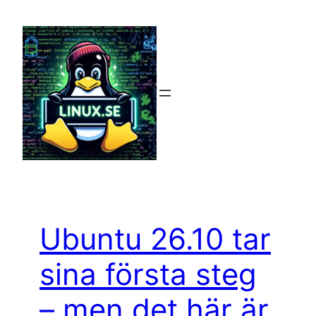
Hoppa
till
innehåll
Ubuntu 26.10 tar
sina första steg
– men det här är