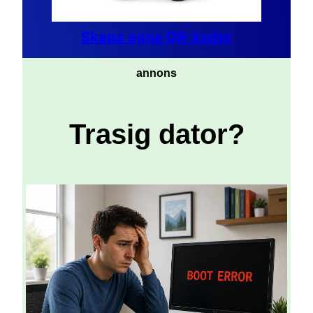
Skapa egna QR-koder
annons
Trasig dator?