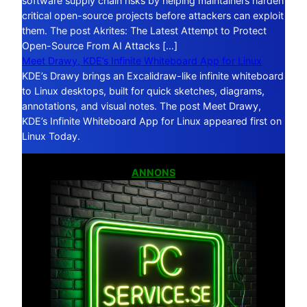
software supply chain risks by helping maintainers harden
critical open-source projects before attackers can exploit
them. The post Akrites: The Latest Attempt to Protect
Open-Source From AI Attacks […]
Meet Drawy, KDE’s Infinite Whiteboard App for Linux
KDE’s Drawy brings an Excalidraw-like infinite whiteboard
to Linux desktops, built for quick sketches, diagrams,
annotations, and visual notes. The post Meet Drawy,
KDE’s Infinite Whiteboard App for Linux appeared first on
Linux Today.
ANNONS