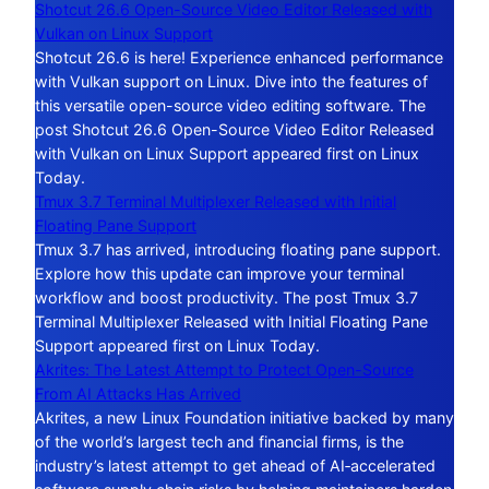
Shotcut 26.6 Open-Source Video Editor Released with
Vulkan on Linux Support
Shotcut 26.6 is here! Experience enhanced performance
with Vulkan support on Linux. Dive into the features of
this versatile open-source video editing software. The
post Shotcut 26.6 Open-Source Video Editor Released
with Vulkan on Linux Support appeared first on Linux
Today.
Tmux 3.7 Terminal Multiplexer Released with Initial
Floating Pane Support
Tmux 3.7 has arrived, introducing floating pane support.
Explore how this update can improve your terminal
workflow and boost productivity. The post Tmux 3.7
Terminal Multiplexer Released with Initial Floating Pane
Support appeared first on Linux Today.
Akrites: The Latest Attempt to Protect Open-Source
From AI Attacks Has Arrived
Akrites, a new Linux Foundation initiative backed by many
of the world’s largest tech and financial firms, is the
industry’s latest attempt to get ahead of AI‑accelerated