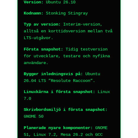
Version:
Ubuntu 26.10
Kodnamn:
Stonking Stingray
Typ av version:
Interim-version,
alltså en korttidsversion mellan två
LTS-utgåvor.
Första snapshot:
Tidig testversion
för utvecklare, testare och nyfikna
användare.
Bygger inledningsvis på:
Ubuntu
26.04 LTS ”Resolute Raccoon”.
Linuxkärna i första snapshot:
Linux
7.0
Skrivbordsmiljö i första snapshot:
GNOME 50
Planerade nyare komponenter:
GNOME
51, Linux 7.2, Mesa 26.2 och GCC