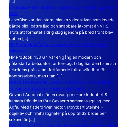
[…]
LaserDisc – den jättelika filmskivan som visade vägen mot
DVD
LaserDisc var den stora, blanka videoskivan som lovade
bättre bild, bättre ljud och snabbare åtkomst än VHS.
Trots att formatet aldrig slog igenom på bred front blev
det en […]
HP ProBook 430 G4 – en arbetsdator från tiden före
Windows 11
HP ProBook 430 G4 var en gång en modern och
påkostad arbetsdator för företag. I dag har den hamnat i
teknikens gränsland: fortfarande fullt användbar för
kontorsarbete, men utan […]
Dubbelåtta Kameran Gevaert Automatic – en mekanisk
filmkamera från 8 mm-filmens storhetstid
Gevaert Automatic är en ovanlig mekanisk dubbel-8-
kamera från tiden före Gevaerts sammanslagning med
Agfa. Med fjäderdriven motor, utbytbart Steinheil-
objektiv och filmhastigheter på upp till 32 bilder per
sekund är […]
IBM ThinkPad 701 – den lilla datorn som vecklade ut sina