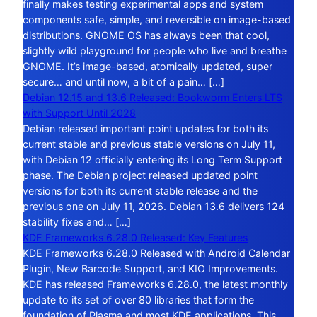
finally makes testing experimental apps and system
components safe, simple, and reversible on image-based
distributions. GNOME OS has always been that cool,
slightly wild playground for people who live and breathe
GNOME. It’s image-based, atomically updated, super
secure… and until now, a bit of a pain… […]
Debian 12.15 and 13.6 Released: Bookworm Enters LTS
with Support Until 2028
Debian released important point updates for both its
current stable and previous stable versions on July 11,
with Debian 12 officially entering its Long Term Support
phase. The Debian project released updated point
versions for both its current stable release and the
previous one on July 11, 2026. Debian 13.6 delivers 124
stability fixes and… […]
KDE Frameworks 6.28.0 Released: Key Features
KDE Frameworks 6.28.0 Released with Android Calendar
Plugin, New Barcode Support, and KIO Improvements.
KDE has released Frameworks 6.28.0, the latest monthly
update to its set of over 80 libraries that form the
foundation of Plasma and most KDE applications. This