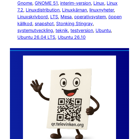
Gnome
, 
GNOME 51
, 
interim-version
, 
Linux
, 
Linux
7.2
, 
Linuxdistribution
, 
Linuxkärnan
, 
linuxnyheter
, 
Linuxskrivbord
, 
LTS
, 
Mesa
, 
operativsystem
, 
öppen
källkod
, 
snapshot
, 
Stonking Stingray
, 
systemutveckling
, 
teknik
, 
testversion
, 
Ubuntu
, 
Ubuntu 26.04 LTS
, 
Ubuntu 26.10