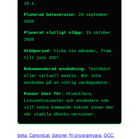
16.1.
Planerad betaversion:
24 september
2026
Planerat slutligt släpp:
15 oktober
2026
Stödperiod:
Cirka nio månader, fram
till juni 2027.
Rekommenderad användning:
Testdator
eller virtuell maskin. Bör inte
användas på en viktig vardagsdator.
Passar bäst för:
Utvecklare,
Linuxentusiaster och användare som
vill testa kommande teknik innan den
når stabila Ubuntu-versioner.
beta
, 
Canonical
, 
datorer
, 
fri programvara
, 
GCC
, 