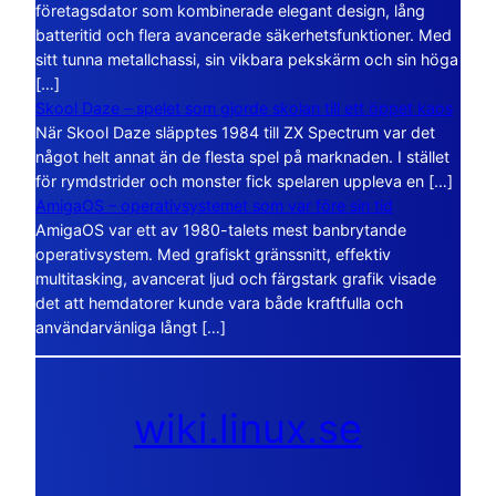
företagsdator som kombinerade elegant design, lång
batteritid och flera avancerade säkerhetsfunktioner. Med
sitt tunna metallchassi, sin vikbara pekskärm och sin höga
[…]
Skool Daze – spelet som gjorde skolan till ett öppet kaos
När Skool Daze släpptes 1984 till ZX Spectrum var det
något helt annat än de flesta spel på marknaden. I stället
för rymdstrider och monster fick spelaren uppleva en […]
AmigaOS – operativsystemet som var före sin tid
AmigaOS var ett av 1980-talets mest banbrytande
operativsystem. Med grafiskt gränssnitt, effektiv
multitasking, avancerat ljud och färgstark grafik visade
det att hemdatorer kunde vara både kraftfulla och
användarvänliga långt […]
wiki.linux.se