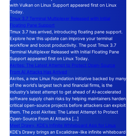
with Vulkan on Linux Support appeared first on Linux
Today.
Tmux 3.7 Terminal Multiplexer Released with Initial
Floating Pane Support
Tmux 3.7 has arrived, introducing floating pane support.
Explore how this update can improve your terminal
workflow and boost productivity. The post Tmux 3.7
Terminal Multiplexer Released with Initial Floating Pane
Support appeared first on Linux Today.
Akrites: The Latest Attempt to Protect Open-Source
From AI Attacks Has Arrived
Akrites, a new Linux Foundation initiative backed by many
of the world’s largest tech and financial firms, is the
industry’s latest attempt to get ahead of AI‑accelerated
software supply chain risks by helping maintainers harden
critical open-source projects before attackers can exploit
them. The post Akrites: The Latest Attempt to Protect
Open-Source From AI Attacks […]
Meet Drawy, KDE’s Infinite Whiteboard App for Linux
KDE’s Drawy brings an Excalidraw-like infinite whiteboard