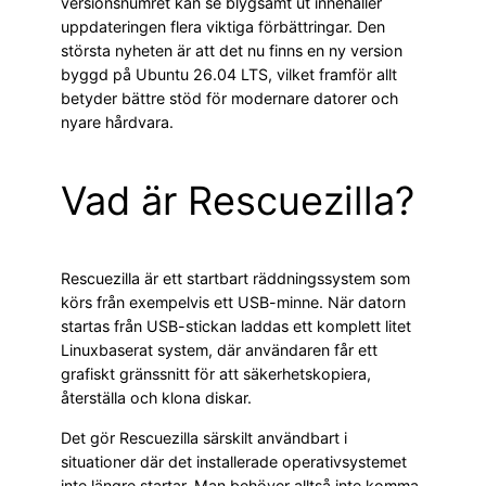
versionsnumret kan se blygsamt ut innehåller
uppdateringen flera viktiga förbättringar. Den
största nyheten är att det nu finns en ny version
byggd på Ubuntu 26.04 LTS, vilket framför allt
betyder bättre stöd för modernare datorer och
nyare hårdvara.
Vad är Rescuezilla?
Rescuezilla är ett startbart räddningssystem som
körs från exempelvis ett USB-minne. När datorn
startas från USB-stickan laddas ett komplett litet
Linuxbaserat system, där användaren får ett
grafiskt gränssnitt för att säkerhetskopiera,
återställa och klona diskar.
Det gör Rescuezilla särskilt användbart i
situationer där det installerade operativsystemet
inte längre startar. Man behöver alltså inte komma