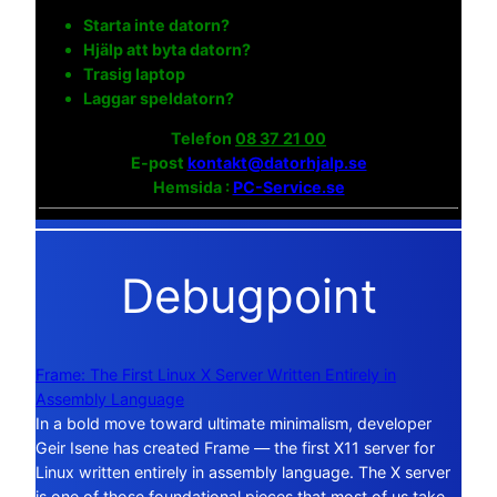
Starta inte datorn?
Hjälp att byta datorn?
Trasig laptop
Laggar speldatorn?
Telefon
08 37 21 00
E-post
kontakt@datorhjalp.se
Hemsida :
PC-Service.se
Debugpoint
Frame: The First Linux X Server Written Entirely in
Assembly Language
In a bold move toward ultimate minimalism, developer
Geir Isene has created Frame — the first X11 server for
Linux written entirely in assembly language. The X server
is one of those foundational pieces that most of us take