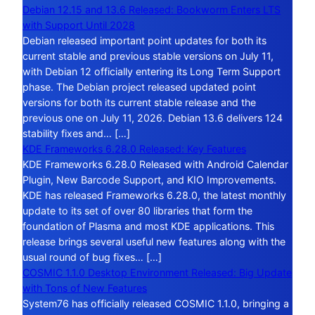
Debian 12.15 and 13.6 Released: Bookworm Enters LTS
with Support Until 2028
Debian released important point updates for both its
current stable and previous stable versions on July 11,
with Debian 12 officially entering its Long Term Support
phase. The Debian project released updated point
versions for both its current stable release and the
previous one on July 11, 2026. Debian 13.6 delivers 124
stability fixes and… […]
KDE Frameworks 6.28.0 Released: Key Features
KDE Frameworks 6.28.0 Released with Android Calendar
Plugin, New Barcode Support, and KIO Improvements.
KDE has released Frameworks 6.28.0, the latest monthly
update to its set of over 80 libraries that form the
foundation of Plasma and most KDE applications. This
release brings several useful new features along with the
usual round of bug fixes… […]
COSMIC 1.1.0 Desktop Environment Released: Big Update
with Tons of New Features
System76 has officially released COSMIC 1.1.0, bringing a