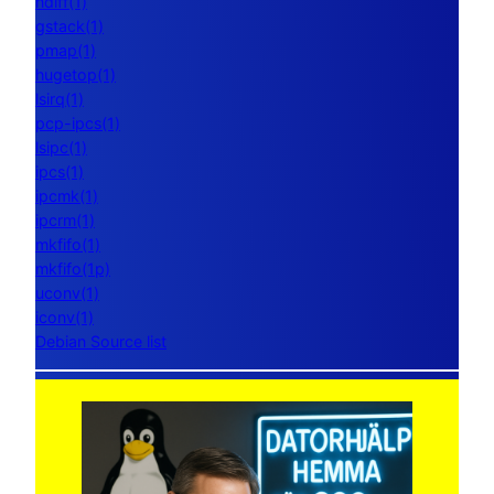
ndiff(1)
gstack(1)
pmap(1)
hugetop(1)
lsirq(1)
pcp-ipcs(1)
lsipc(1)
ipcs(1)
ipcmk(1)
ipcrm(1)
mkfifo(1)
mkfifo(1p)
uconv(1)
iconv(1)
Debian Source list