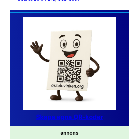
Skapa egna QR-koder
annons