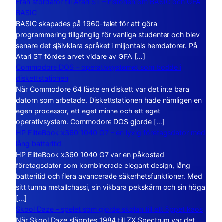
Från stordator till Atari ST – historien om BASIC och GFA
BASIC
BASIC skapades på 1960-talet för att göra
programmering tillgänglig för vanliga studenter och blev
senare det självklara språket i miljontals hemdatorer. På
Atari ST fördes arvet vidare av GFA […]
Commodore DOS – operativsystemet som bodde i
diskettstationen
När Commodore 64 läste en diskett var det inte bara
datorn som arbetade. Diskettstationen hade nämligen en
egen processor, ett eget minne och ett eget
operativsystem. Commodore DOS gjorde […]
HP EliteBook x360 1040 G7 – en lyxig företagsdator med
lång batteritid
HP EliteBook x360 1040 G7 var en påkostad
företagsdator som kombinerade elegant design, lång
batteritid och flera avancerade säkerhetsfunktioner. Med
sitt tunna metallchassi, sin vikbara pekskärm och sin höga
[…]
Skool Daze – spelet som gjorde skolan till ett öppet kaos
När Skool Daze släpptes 1984 till ZX Spectrum var det