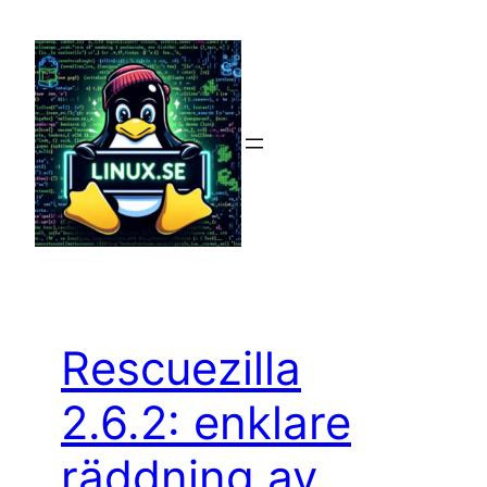
Hoppa
till
innehåll
Rescuezilla
2.6.2: enklare
räddning av