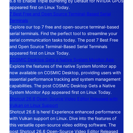
6.8 to Enable Triple Buffering by Default for NVIDIA GPUs
appeared first on Linux Today.
7 Best Free and Open Source Terminal-Based Serial
Terminals
Explore our top 7 free and open-source terminal-based
serial terminals. Find the perfect tool to streamline your
serial communication tasks today. The post 7 Best Free
and Open Source Terminal-Based Serial Terminals
appeared first on Linux Today.
COSMIC Desktop Gets a Native System Monitor App
Explore the features of the native System Monitor app
now available on COSMIC Desktop, providing users with
essential performance tracking and system management
capabilities. The post COSMIC Desktop Gets a Native
System Monitor App appeared first on Linux Today.
Shotcut 26.6 Open-Source Video Editor Released with
Vulkan on Linux Support
Shotcut 26.6 is here! Experience enhanced performance
with Vulkan support on Linux. Dive into the features of
this versatile open-source video editing software. The
post Shotcut 26.6 Open-Source Video Editor Released