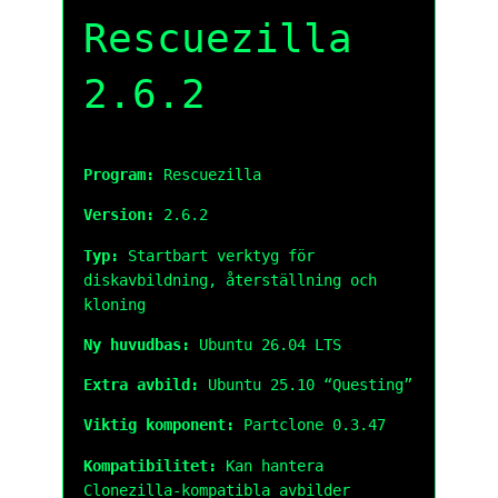
Rescuezilla
2.6.2
Program:
Rescuezilla
Version:
2.6.2
Typ:
Startbart verktyg för
diskavbildning, återställning och
kloning
Ny huvudbas:
Ubuntu 26.04 LTS
Extra avbild:
Ubuntu 25.10 “Questing”
Viktig komponent:
Partclone 0.3.47
Kompatibilitet:
Kan hantera
Clonezilla-kompatibla avbilder