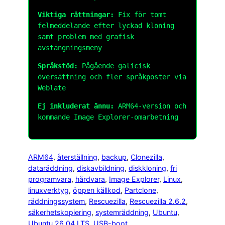
Viktiga rättningar:
Fix för tomt
felmeddelande efter lyckad kloning
samt problem med grafisk
avstängningsmeny
Språkstöd:
Pågående galicisk
översättning och fler språkposter via
Weblate
Ej inkluderat ännu:
ARM64-version och
kommande Image Explorer-omarbetning
ARM64
, 
återställning
, 
backup
, 
Clonezilla
, 
dataräddning
, 
diskavbildning
, 
diskkloning
, 
fri
programvara
, 
hårdvara
, 
Image Explorer
, 
Linux
, 
linuxverktyg
, 
öppen källkod
, 
Partclone
, 
räddningssystem
, 
Rescuezilla
, 
Rescuezilla 2.6.2
, 
säkerhetskopiering
, 
systemräddning
, 
Ubuntu
, 
Ubuntu 26.04 LTS
, 
USB-boot