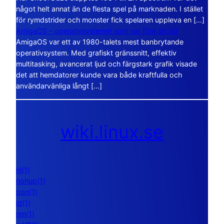
något helt annat än de flesta spel på marknaden. I stället
för rymdstrider och monster fick spelaren uppleva en […]
AmigaOS – operativsystemet som var före sin tid
AmigaOS var ett av 1980-talets mest banbrytande
operativsystem. Med grafiskt gränssnitt, effektiv
multitasking, avancerat ljud och färgstark grafik visade
det att hemdatorer kunde vara både kraftfulla och
användarvänliga långt […]
wiki.linux.se
nl(1)
nohup(1)
pon(1)
ld(1)
nm(1)