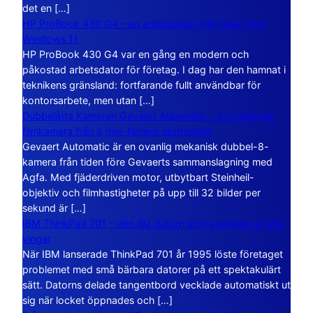
det en […]
HP ProBook 430 G4 – en arbetsdator från tiden före
Windows 11
HP ProBook 430 G4 var en gång en modern och
påkostad arbetsdator för företag. I dag har den hamnat i
teknikens gränsland: fortfarande fullt användbar för
kontorsarbete, men utan […]
Dubbelåtta Kameran Gevaert Automatic – en mekanisk
filmkamera från 8 mm-filmens storhetstid
Gevaert Automatic är en ovanlig mekanisk dubbel-8-
kamera från tiden före Gevaerts sammanslagning med
Agfa. Med fjäderdriven motor, utbytbart Steinheil-
objektiv och filmhastigheter på upp till 32 bilder per
sekund är […]
IBM ThinkPad 701 – den lilla datorn som vecklade ut sina
vingar
När IBM lanserade ThinkPad 701 år 1995 löste företaget
problemet med små bärbara datorer på ett spektakulärt
sätt. Datorns delade tangentbord vecklade automatiskt ut
sig när locket öppnades och […]