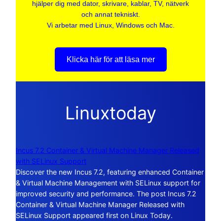
hjälper dig med dator, skrivare, kablar, TV, nätverk
och annat tekniskt.
Vi arbetar med Linux, Windows och Mac.
Klicka här för att läsa mer
Linuxtoday
Incus 7.2 Container & Virtual Machine Manager Released
with SELinux Support
Discover the new Incus 7.2, featuring enhanced Container
& Virtual Machine Management with SELinux support for
improved security and performance. The post Incus 7.2
Container & Virtual Machine Manager Released with
SELinux Support appeared first on Linux Today.