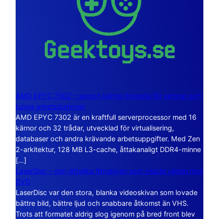
AMD EPYC 7302 – sexton kärnor byggda för servrar och
tunga arbetsstationer
AMD EPYC 7302 är en kraftfull serverprocessor med 16
kärnor och 32 trådar, utvecklad för virtualisering,
databaser och andra krävande arbetsuppgifter. Med Zen
2-arkitektur, 128 MB L3-cache, åttakanaligt DDR4-minne
[…]
LaserDisc – den jättelika filmskivan som visade vägen mot
DVD
LaserDisc var den stora, blanka videoskivan som lovade
bättre bild, bättre ljud och snabbare åtkomst än VHS.
Trots att formatet aldrig slog igenom på bred front blev