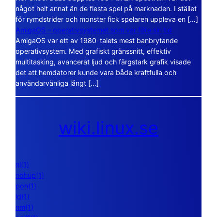
något helt annat än de flesta spel på marknaden. I stället
för rymdstrider och monster fick spelaren uppleva en […]
AmigaOS – operativsystemet som var före sin tid
AmigaOS var ett av 1980-talets mest banbrytande
operativsystem. Med grafiskt gränssnitt, effektiv
multitasking, avancerat ljud och färgstark grafik visade
det att hemdatorer kunde vara både kraftfulla och
användarvänliga långt […]
wiki.linux.se
nl(1)
nohup(1)
pon(1)
ld(1)
nm(1)