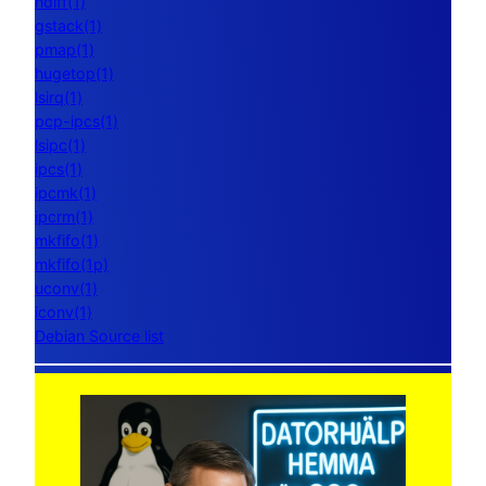
ndiff(1)
gstack(1)
pmap(1)
hugetop(1)
lsirq(1)
pcp-ipcs(1)
lsipc(1)
ipcs(1)
ipcmk(1)
ipcrm(1)
mkfifo(1)
mkfifo(1p)
uconv(1)
iconv(1)
Debian Source list