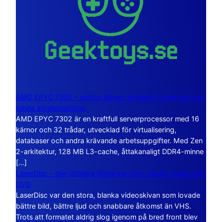
AMD EPYC 7302 – sexton kärnor byggda för servrar och
tunga arbetsstationer
AMD EPYC 7302 är en kraftfull serverprocessor med 16
kärnor och 32 trådar, utvecklad för virtualisering,
databaser och andra krävande arbetsuppgifter. Med Zen
2-arkitektur, 128 MB L3-cache, åttakanaligt DDR4-minne
[…]
LaserDisc – den jättelika filmskivan som visade vägen mot
DVD
LaserDisc var den stora, blanka videoskivan som lovade
bättre bild, bättre ljud och snabbare åtkomst än VHS.
Trots att formatet aldrig slog igenom på bred front blev