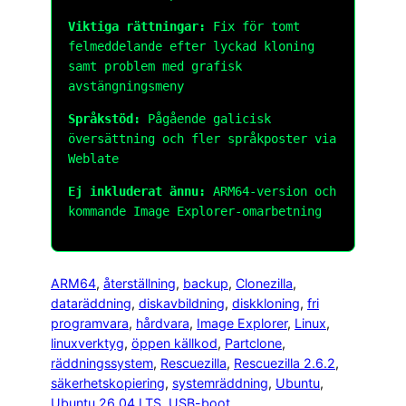
Viktiga rättningar:
Fix för tomt
felmeddelande efter lyckad kloning
samt problem med grafisk
avstängningsmeny
Språkstöd:
Pågående galicisk
översättning och fler språkposter via
Weblate
Ej inkluderat ännu:
ARM64-version och
kommande Image Explorer-omarbetning
ARM64
, 
återställning
, 
backup
, 
Clonezilla
, 
dataräddning
, 
diskavbildning
, 
diskkloning
, 
fri
programvara
, 
hårdvara
, 
Image Explorer
, 
Linux
, 
linuxverktyg
, 
öppen källkod
, 
Partclone
, 
räddningssystem
, 
Rescuezilla
, 
Rescuezilla 2.6.2
, 
säkerhetskopiering
, 
systemräddning
, 
Ubuntu
, 
Ubuntu 26.04 LTS
, 
USB-boot