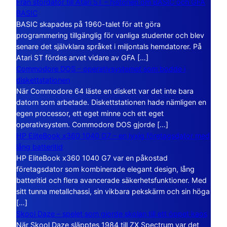
Från stordator till Atari ST – historien om BASIC och GFA
BASIC
BASIC skapades på 1960-talet för att göra
programmering tillgänglig för vanliga studenter och blev
senare det självklara språket i miljontals hemdatorer. På
Atari ST fördes arvet vidare av GFA […]
Commodore DOS – operativsystemet som bodde i
diskettstationen
När Commodore 64 läste en diskett var det inte bara
datorn som arbetade. Diskettstationen hade nämligen en
egen processor, ett eget minne och ett eget
operativsystem. Commodore DOS gjorde […]
HP EliteBook x360 1040 G7 – en lyxig företagsdator med
lång batteritid
HP EliteBook x360 1040 G7 var en påkostad
företagsdator som kombinerade elegant design, lång
batteritid och flera avancerade säkerhetsfunktioner. Med
sitt tunna metallchassi, sin vikbara pekskärm och sin höga
[…]
Skool Daze – spelet som gjorde skolan till ett öppet kaos
När Skool Daze släpptes 1984 till ZX Spectrum var det