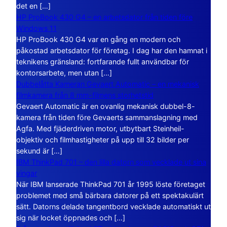
det en […]
HP ProBook 430 G4 – en arbetsdator från tiden före
Windows 11
HP ProBook 430 G4 var en gång en modern och
påkostad arbetsdator för företag. I dag har den hamnat i
teknikens gränsland: fortfarande fullt användbar för
kontorsarbete, men utan […]
Dubbelåtta Kameran Gevaert Automatic – en mekanisk
filmkamera från 8 mm-filmens storhetstid
Gevaert Automatic är en ovanlig mekanisk dubbel-8-
kamera från tiden före Gevaerts sammanslagning med
Agfa. Med fjäderdriven motor, utbytbart Steinheil-
objektiv och filmhastigheter på upp till 32 bilder per
sekund är […]
IBM ThinkPad 701 – den lilla datorn som vecklade ut sina
vingar
När IBM lanserade ThinkPad 701 år 1995 löste företaget
problemet med små bärbara datorer på ett spektakulärt
sätt. Datorns delade tangentbord vecklade automatiskt ut
sig när locket öppnades och […]