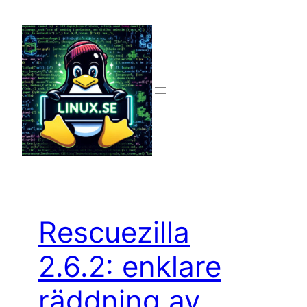
Hoppa
till
innehåll
Rescuezilla
2.6.2: enklare
räddning av