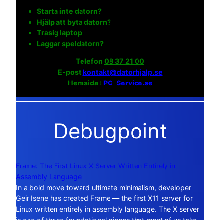
Starta inte datorn?
Hjälp att byta datorn?
Trasig laptop
Laggar speldatorn?
Telefon
08 37 21 00
E-post
kontakt@datorhjalp.se
Hemsida :
PC-Service.se
Debugpoint
Frame: The First Linux X Server Written Entirely in
Assembly Language
In a bold move toward ultimate minimalism, developer
Geir Isene has created Frame — the first X11 server for
Linux written entirely in assembly language. The X server
is one of those foundational pieces that most of us take