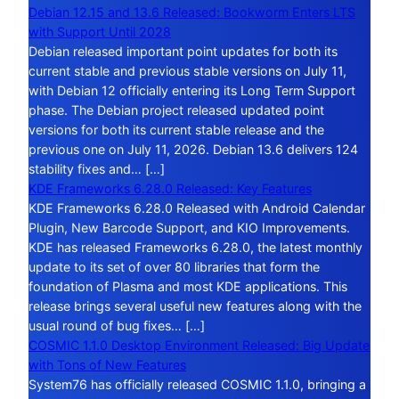
Debian 12.15 and 13.6 Released: Bookworm Enters LTS
with Support Until 2028
Debian released important point updates for both its
current stable and previous stable versions on July 11,
with Debian 12 officially entering its Long Term Support
phase. The Debian project released updated point
versions for both its current stable release and the
previous one on July 11, 2026. Debian 13.6 delivers 124
stability fixes and… […]
KDE Frameworks 6.28.0 Released: Key Features
KDE Frameworks 6.28.0 Released with Android Calendar
Plugin, New Barcode Support, and KIO Improvements.
KDE has released Frameworks 6.28.0, the latest monthly
update to its set of over 80 libraries that form the
foundation of Plasma and most KDE applications. This
release brings several useful new features along with the
usual round of bug fixes… […]
COSMIC 1.1.0 Desktop Environment Released: Big Update
with Tons of New Features
System76 has officially released COSMIC 1.1.0, bringing a