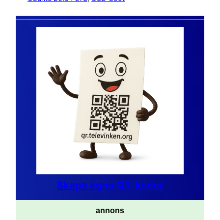
Skapa egna QR-koder
annons