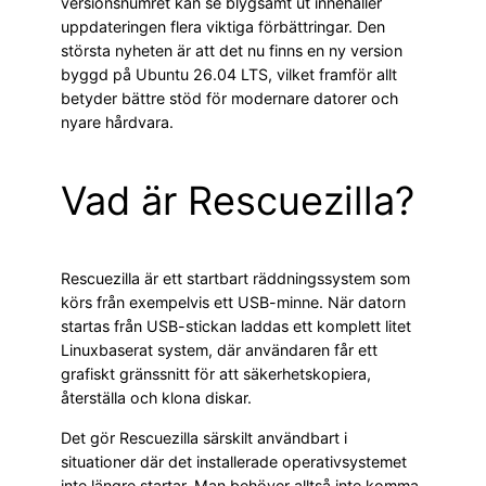
versionsnumret kan se blygsamt ut innehåller
uppdateringen flera viktiga förbättringar. Den
största nyheten är att det nu finns en ny version
byggd på Ubuntu 26.04 LTS, vilket framför allt
betyder bättre stöd för modernare datorer och
nyare hårdvara.
Vad är Rescuezilla?
Rescuezilla är ett startbart räddningssystem som
körs från exempelvis ett USB-minne. När datorn
startas från USB-stickan laddas ett komplett litet
Linuxbaserat system, där användaren får ett
grafiskt gränssnitt för att säkerhetskopiera,
återställa och klona diskar.
Det gör Rescuezilla särskilt användbart i
situationer där det installerade operativsystemet
inte längre startar. Man behöver alltså inte komma