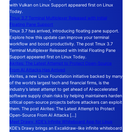
with Vulkan on Linux Support appeared first on Linux
Today.
Tmux 3.7 Terminal Multiplexer Released with Initial
Floating Pane Support
Tmux 3.7 has arrived, introducing floating pane support.
Explore how this update can improve your terminal
workflow and boost productivity. The post Tmux 3.7
Terminal Multiplexer Released with Initial Floating Pane
Support appeared first on Linux Today.
Akrites: The Latest Attempt to Protect Open-Source
From AI Attacks Has Arrived
Akrites, a new Linux Foundation initiative backed by many
of the world’s largest tech and financial firms, is the
industry’s latest attempt to get ahead of AI‑accelerated
software supply chain risks by helping maintainers harden
critical open-source projects before attackers can exploit
them. The post Akrites: The Latest Attempt to Protect
Open-Source From AI Attacks […]
Meet Drawy, KDE’s Infinite Whiteboard App for Linux
KDE’s Drawy brings an Excalidraw-like infinite whiteboard