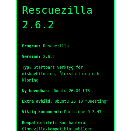
Rescuezilla
2.6.2
Program:
Rescuezilla
Version:
2.6.2
Typ:
Startbart verktyg för
diskavbildning, återställning och
kloning
Ny huvudbas:
Ubuntu 26.04 LTS
Extra avbild:
Ubuntu 25.10 “Questing”
Viktig komponent:
Partclone 0.3.47
Kompatibilitet:
Kan hantera
Clonezilla-kompatibla avbilder