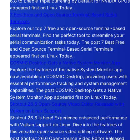
6.8 to Enable Triple Buffering by Default for NVIDIA GPUs
appeared first on Linux Today.
7 Best Free and Open Source Terminal-Based Serial
Terminals
Explore our top 7 free and open-source terminal-based
serial terminals. Find the perfect tool to streamline your
serial communication tasks today. The post 7 Best Free
and Open Source Terminal-Based Serial Terminals
appeared first on Linux Today.
COSMIC Desktop Gets a Native System Monitor App
Explore the features of the native System Monitor app
now available on COSMIC Desktop, providing users with
essential performance tracking and system management
capabilities. The post COSMIC Desktop Gets a Native
System Monitor App appeared first on Linux Today.
Shotcut 26.6 Open-Source Video Editor Released with
Vulkan on Linux Support
Shotcut 26.6 is here! Experience enhanced performance
with Vulkan support on Linux. Dive into the features of
this versatile open-source video editing software. The
post Shotcut 26.6 Open-Source Video Editor Released