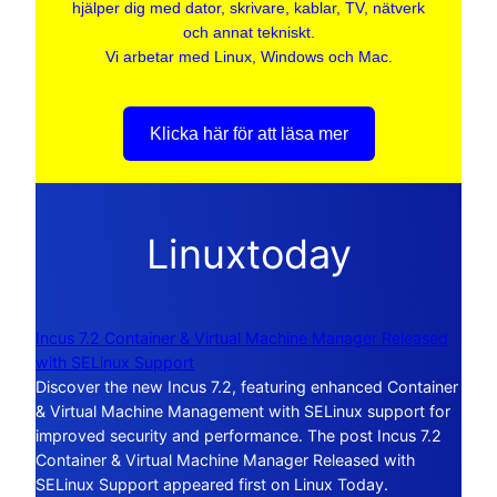
hjälper dig med dator, skrivare, kablar, TV, nätverk
och annat tekniskt.
Vi arbetar med Linux, Windows och Mac.
Klicka här för att läsa mer
Linuxtoday
Incus 7.2 Container & Virtual Machine Manager Released
with SELinux Support
Discover the new Incus 7.2, featuring enhanced Container
& Virtual Machine Management with SELinux support for
improved security and performance. The post Incus 7.2
Container & Virtual Machine Manager Released with
SELinux Support appeared first on Linux Today.