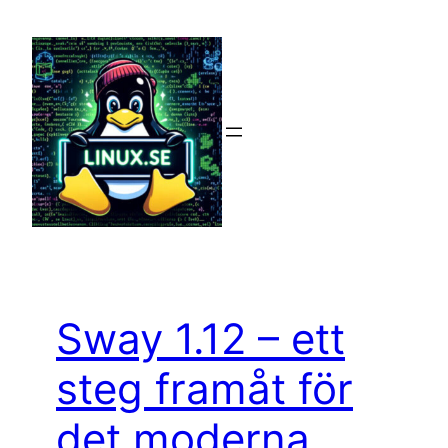
Hoppa
till
innehåll
Sway 1.12 – ett
steg framåt för
det moderna