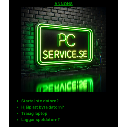
ANNONS
Starta inte datorn?
Hjälp att byta datorn?
Trasig laptop
Laggar speldatorn?