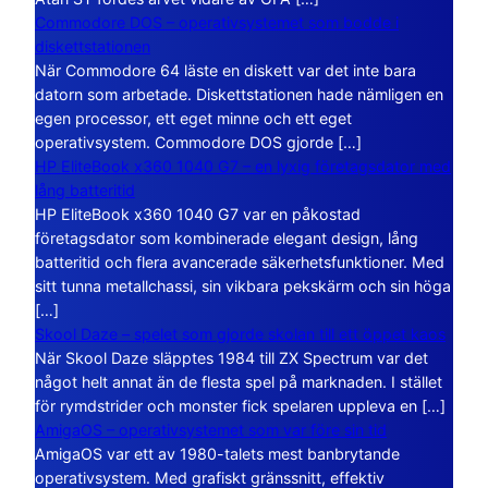
Commodore DOS – operativsystemet som bodde i
diskettstationen
När Commodore 64 läste en diskett var det inte bara
datorn som arbetade. Diskettstationen hade nämligen en
egen processor, ett eget minne och ett eget
operativsystem. Commodore DOS gjorde […]
HP EliteBook x360 1040 G7 – en lyxig företagsdator med
lång batteritid
HP EliteBook x360 1040 G7 var en påkostad
företagsdator som kombinerade elegant design, lång
batteritid och flera avancerade säkerhetsfunktioner. Med
sitt tunna metallchassi, sin vikbara pekskärm och sin höga
[…]
Skool Daze – spelet som gjorde skolan till ett öppet kaos
När Skool Daze släpptes 1984 till ZX Spectrum var det
något helt annat än de flesta spel på marknaden. I stället
för rymdstrider och monster fick spelaren uppleva en […]
AmigaOS – operativsystemet som var före sin tid
AmigaOS var ett av 1980-talets mest banbrytande
operativsystem. Med grafiskt gränssnitt, effektiv