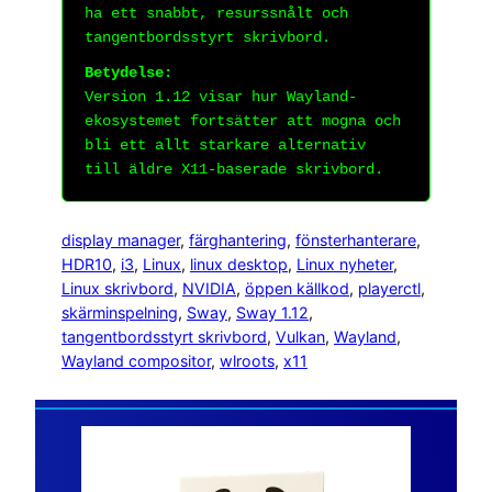
ha ett snabbt, resurssnålt och
tangentbordsstyrt skrivbord.
Betydelse:
Version 1.12 visar hur Wayland-
ekosystemet fortsätter att mogna och
bli ett allt starkare alternativ
till äldre X11-baserade skrivbord.
display manager
, 
färghantering
, 
fönsterhanterare
, 
HDR10
, 
i3
, 
Linux
, 
linux desktop
, 
Linux nyheter
, 
Linux skrivbord
, 
NVIDIA
, 
öppen källkod
, 
playerctl
, 
skärminspelning
, 
Sway
, 
Sway 1.12
, 
tangentbordsstyrt skrivbord
, 
Vulkan
, 
Wayland
, 
Wayland compositor
, 
wlroots
, 
x11