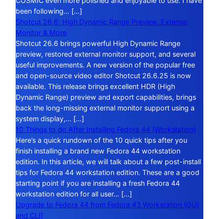
COSMIC even more polished and enjoyable to use. I have
been following… […]
Shotcut 26.6: High Dynamic Range Preview, External
Monitor & More
Shotcut 26.6 brings powerful High Dynamic Range
preview, restored external monitor support, and several
useful improvements. A new version of the popular free
and open-source video editor Shotcut 26.6.25 is now
available. This release brings excellent HDR (High
Dynamic Range) preview and export capabilities, brings
back the long-missing external monitor support using a
system display,… […]
10 Things to do After Installing Fedora 44 (Workstation)
Here’s a quick rundown of the 10 quick tips after you
finish installing a brand new Fedora 44 workstation
edition. In this article, we will talk about a few post-install
tips for Fedora 44 workstation edition. These are a good
starting point if you are installing a fresh Fedora 44
workstation edition for all user… […]
Upgrade to Fedora 44 from Fedora 43 Workstation (GUI
and CLI)