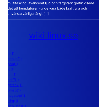
multitasking, avancerat ljud och färgstark grafik visade
det att hemdatorer kunde vara både kraftfulla och
användarvänliga långt […]
wiki.linux.se
nl(1)
nohup(1)
pon(1)
ld(1)
nm(1)
ndiff(1)
gstack(1)
pmap(1)
hugetop(1)
lsirq(1)
pcp-ipcs(1)