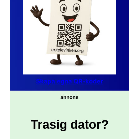
Skapa egna QR-koder
annons
Trasig dator?