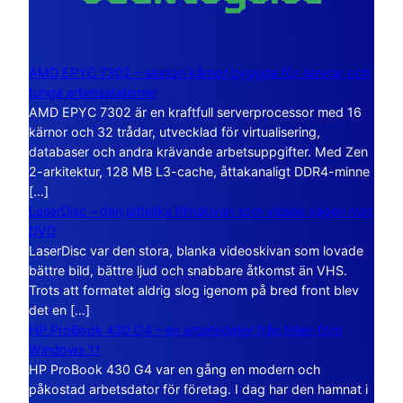
AMD EPYC 7302 – sexton kärnor byggda för servrar och
tunga arbetsstationer
AMD EPYC 7302 är en kraftfull serverprocessor med 16
kärnor och 32 trådar, utvecklad för virtualisering,
databaser och andra krävande arbetsuppgifter. Med Zen
2-arkitektur, 128 MB L3-cache, åttakanaligt DDR4-minne
[…]
LaserDisc – den jättelika filmskivan som visade vägen mot
DVD
LaserDisc var den stora, blanka videoskivan som lovade
bättre bild, bättre ljud och snabbare åtkomst än VHS.
Trots att formatet aldrig slog igenom på bred front blev
det en […]
HP ProBook 430 G4 – en arbetsdator från tiden före
Windows 11
HP ProBook 430 G4 var en gång en modern och
påkostad arbetsdator för företag. I dag har den hamnat i