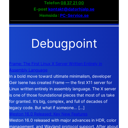
Telefon
08 37 21 00
E-post
kontakt@datorhjalp.se
Hemsida :
PC-Service.se
Debugpoint
Frame: The First Linux X Server Written Entirely in
Assembly Language
In a bold move toward ultimate minimalism, developer
Geir Isene has created Frame — the first X11 server for
Linux written entirely in assembly language. The X server
is one of those foundational pieces that most of us take
for granted. It’s big, complex, and full of decades of
legacy code. But what if someone… […]
Weston 16.0 Released: Key New Features
Weston 16.0 released with major advances in HDR, color
management, and Wayland protocol support. After about