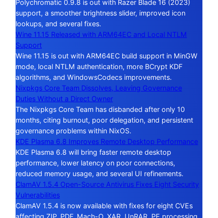
Polychromatic 0.9.8 is out with Razer Blade 16 (2023)
support, a smoother brightness slider, improved icon
lookups, and several fixes.
Wine 11.15 Released with ARM64EC and Local NTLM
Support
Wine 11.15 is out with ARM64EC build support in MinGW
mode, local NTLM authentication, more BCrypt KDF
algorithms, and WindowsCodecs improvements.
Nixpkgs Core Team Dissolves, Leaving Governance
Duties Without a Direct Owner
The Nixpkgs Core Team has disbanded after only 10
months, citing burnout, poor delegation, and persistent
governance problems within NixOS.
KDE Plasma 6.8 Improves Remote Desktop Performance
KDE Plasma 6.8 will bring faster remote desktop
performance, lower latency on poor connections,
reduced memory usage, and several UI refinements.
ClamAV 1.5.4 Open-Source Antivirus Fixes Eight Security
Vulnerabilities
ClamAV 1.5.4 is now available with fixes for eight CVEs
affecting ZIP, PDF, Mach-O, XAR, UnRAR, PE processing,