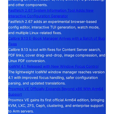
and other components.
Fastfetch 2.67 System Information Tool Adds New
Interactive Configuration Generator
Fastfetch 2.67 adds an experimental browser-based
config editor, interactive TUI generation, watch mode,
and multiple Linux-related fixes.
Calibre 9.13 E-Book Manager Arrives with a Batch of Bug
Fixes
Calibre 9.13 is out with fixes for Content Server search,
PDF links, cover drag-and-drop, image compression, and
Linux PDF conversion.
IceWM 4.1 Released with New Window Focus Control
The lightweight IceWM window manager reaches version
4.1 with improved focus handling, safer configuration
parsing, and updated translations.
Proxmox VE Officially Expands Beyond x86 With Arm64
Support
Proxmox VE gains its first official Arm64 edition, bringing
KVM, LXC, ZFS, Ceph, clustering, and enterprise support
to Arm servers.