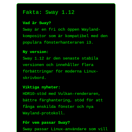
Fakta: Sway 1.12
Vad är Sway?
Sway är en fri och öppen Wayland-
kompositor som är kompatibel med den
populära fönsterhanteraren i3.
Ny version:
Sway 1.12 är den senaste stabila
versionen och innehåller flera
förbättringar för moderna Linux-
skrivbord.
Viktiga nyheter:
HDR10-stöd med Vulkan-renderaren,
bättre färghantering, stöd för att
fånga enskilda fönster och nya
Wayland-protokoll.
För vem passar Sway?
Sway passar Linux-användare som vill