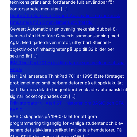
teknikens gränsland: fortfarande fullt användbar för
kontorsarbete, men utan […]
Dubbelåtta Kameran Gevaert Automatic – en mekanisk
filmkamera från 8 mm-filmens storhetstid
Gevaert Automatic är en ovanlig mekanisk dubbel-8-
kamera från tiden före Gevaerts sammanslagning med
Agfa. Med fjäderdriven motor, utbytbart Steinheil-
objektiv och filmhastigheter på upp till 32 bilder per
sekund är […]
IBM ThinkPad 701 – den lilla datorn som vecklade ut sina
vingar
När IBM lanserade ThinkPad 701 år 1995 löste företaget
problemet med små bärbara datorer på ett spektakulärt
sätt. Datorns delade tangentbord vecklade automatiskt ut
sig när locket öppnades och […]
Från stordator till Atari ST – historien om BASIC och GFA
BASIC
BASIC skapades på 1960-talet för att göra
programmering tillgänglig för vanliga studenter och blev
senare det självklara språket i miljontals hemdatorer. På
Atari ST fördes arvet vidare av GFA […]