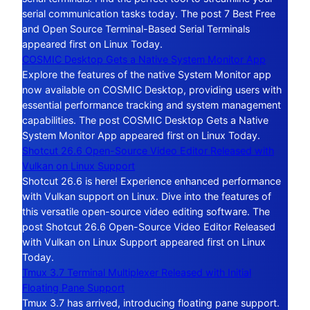
serial communication tasks today. The post 7 Best Free
and Open Source Terminal-Based Serial Terminals
appeared first on Linux Today.
COSMIC Desktop Gets a Native System Monitor App
Explore the features of the native System Monitor app
now available on COSMIC Desktop, providing users with
essential performance tracking and system management
capabilities. The post COSMIC Desktop Gets a Native
System Monitor App appeared first on Linux Today.
Shotcut 26.6 Open-Source Video Editor Released with
Vulkan on Linux Support
Shotcut 26.6 is here! Experience enhanced performance
with Vulkan support on Linux. Dive into the features of
this versatile open-source video editing software. The
post Shotcut 26.6 Open-Source Video Editor Released
with Vulkan on Linux Support appeared first on Linux
Today.
Tmux 3.7 Terminal Multiplexer Released with Initial
Floating Pane Support
Tmux 3.7 has arrived, introducing floating pane support.