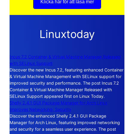
Klicka här för att läsa mer
Linuxtoday
Incus 7.2 Container & Virtual Machine Manager Released
with SELinux Support
Discover the new Incus 7.2, featuring enhanced Container
& Virtual Machine Management with SELinux support for
improved security and performance. The post Incus 7.2
Container & Virtual Machine Manager Released with
SELinux Support appeared first on Linux Today.
Shelly 2.4.1 GUI Package Manager for Arch Linux
Improves Networking, Security
Discover the enhanced Shelly 2.4.1 GUI Package
Manager for Arch Linux, featuring improved networking
and security for a seamless user experience. The post