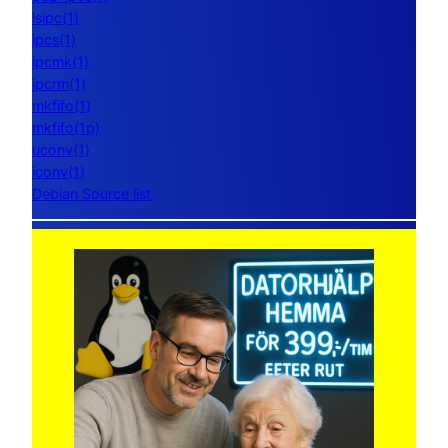
lsipc(1)
ipcs(1)
ipcmk(1)
ipcrm(1)
mkfifo(1)
mkfifo(1p)
uconv(1)
iconv(1)
Debian Source list