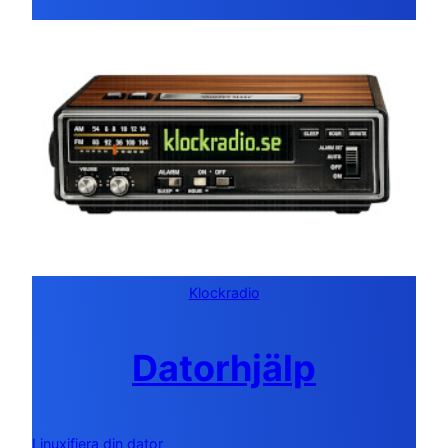
Klockradio
Datorhjälp
Linuxifiera din dator