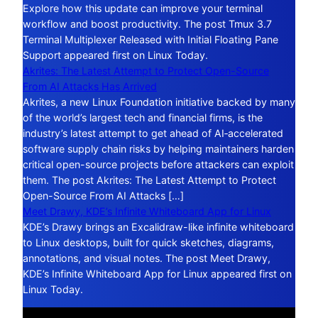
Explore how this update can improve your terminal
workflow and boost productivity. The post Tmux 3.7
Terminal Multiplexer Released with Initial Floating Pane
Support appeared first on Linux Today.
Akrites: The Latest Attempt to Protect Open-Source
From AI Attacks Has Arrived
Akrites, a new Linux Foundation initiative backed by many
of the world’s largest tech and financial firms, is the
industry’s latest attempt to get ahead of AI‑accelerated
software supply chain risks by helping maintainers harden
critical open-source projects before attackers can exploit
them. The post Akrites: The Latest Attempt to Protect
Open-Source From AI Attacks […]
Meet Drawy, KDE’s Infinite Whiteboard App for Linux
KDE’s Drawy brings an Excalidraw-like infinite whiteboard
to Linux desktops, built for quick sketches, diagrams,
annotations, and visual notes. The post Meet Drawy,
KDE’s Infinite Whiteboard App for Linux appeared first on
Linux Today.