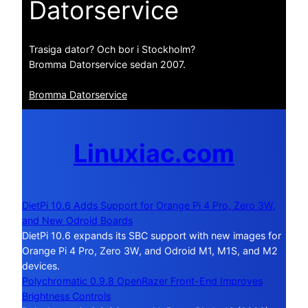
Datorservice
Trasiga dator? Och bor i Stockholm?
Bromma Datorservice sedan 2007.
Bromma Datorservice
Linuxiac.com
DietPi 10.6 Adds Support for Orange Pi 4 Pro, Zero 3W,
and New Odroid Boards
DietPi 10.6 expands its SBC support with new images for
Orange Pi 4 Pro, Zero 3W, and Odroid M1, M1S, and M2
devices.
Polychromatic 0.9.8 OpenRazer Front-End Improves
Brightness Controls