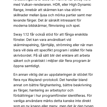
med Vulkan-renderaren. HDR, eller High Dynamic
Range, innebär att skärmen kan visa större
skillnader mellan ljusa och mörka partier samt mer
levande färger. Det är särskilt intressant för
moderna bildskärmar, filmvisning och spel.
Sway 1.12 får också stöd för att fånga enskilda
fönster. Det kan vara användbart vid
skärminspelning, fjärrhjälp, strömning eller när man
bara vill dela ett specifikt program i stället för hela
skrivbordet. På så sätt blir det enklare att arbeta
säkert och praktiskt i miljöer där flera program är
öppna samtidigt.
En annan viktig del av uppdateringen är stödet för
flera nya Wayland-protokoll. Det handlar bland
annat om bättre färghantering, bättre beskrivning
av färger, hantering av arbetsytor och
förbättringar i hur programfönster identifieras. För
vanliga användare märks detta kanske inte direkt
som en ny knapp eller meny, men det är den typen