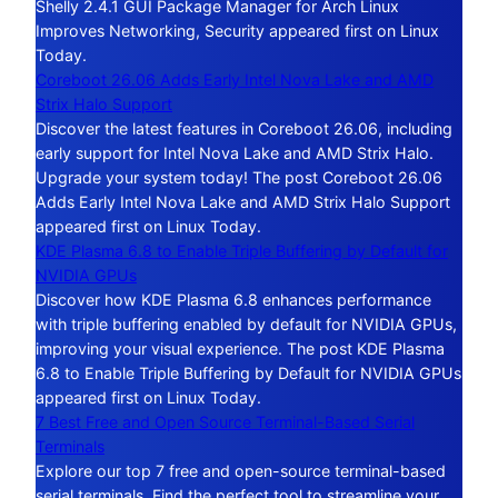
Shelly 2.4.1 GUI Package Manager for Arch Linux
Improves Networking, Security appeared first on Linux
Today.
Coreboot 26.06 Adds Early Intel Nova Lake and AMD
Strix Halo Support
Discover the latest features in Coreboot 26.06, including
early support for Intel Nova Lake and AMD Strix Halo.
Upgrade your system today! The post Coreboot 26.06
Adds Early Intel Nova Lake and AMD Strix Halo Support
appeared first on Linux Today.
KDE Plasma 6.8 to Enable Triple Buffering by Default for
NVIDIA GPUs
Discover how KDE Plasma 6.8 enhances performance
with triple buffering enabled by default for NVIDIA GPUs,
improving your visual experience. The post KDE Plasma
6.8 to Enable Triple Buffering by Default for NVIDIA GPUs
appeared first on Linux Today.
7 Best Free and Open Source Terminal-Based Serial
Terminals
Explore our top 7 free and open-source terminal-based
serial terminals. Find the perfect tool to streamline your