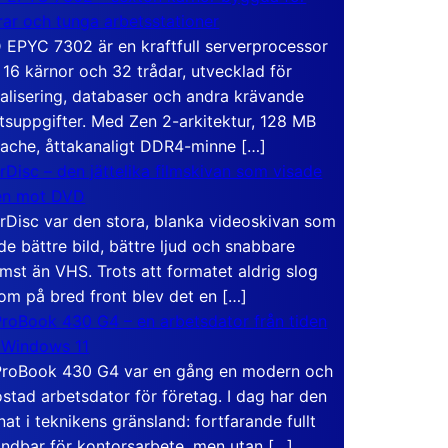
rar och tunga arbetsstationer
EPYC 7302 är en kraftfull serverprocessor
16 kärnor och 32 trådar, utvecklad för
ualisering, databaser och andra krävande
tsuppgifter. Med Zen 2-arkitektur, 128 MB
ache, åttakanaligt DDR4-minne […]
rDisc – den jättelika filmskivan som visade
en mot DVD
rDisc var den stora, blanka videoskivan som
de bättre bild, bättre ljud och snabbare
mst än VHS. Trots att formatet aldrig slog
om på bred front blev det en […]
roBook 430 G4 – en arbetsdator från tiden
 Windows 11
roBook 430 G4 var en gång en modern och
stad arbetsdator för företag. I dag har den
at i teknikens gränsland: fortfarande fullt
ndbar för kontorsarbete, men utan […]