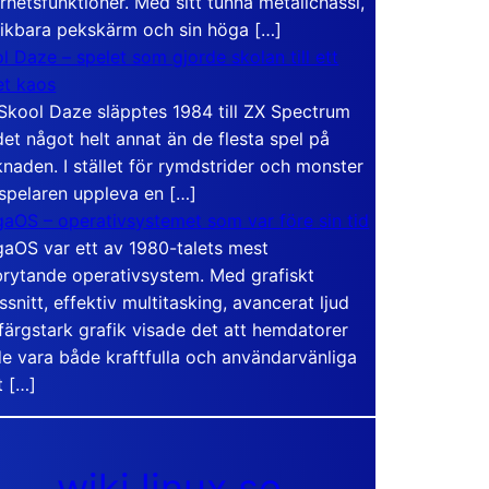
rhetsfunktioner. Med sitt tunna metallchassi,
vikbara pekskärm och sin höga […]
l Daze – spelet som gjorde skolan till ett
t kaos
Skool Daze släpptes 1984 till ZX Spectrum
det något helt annat än de flesta spel på
naden. I stället för rymdstrider och monster
 spelaren uppleva en […]
aOS – operativsystemet som var före sin tid
aOS var ett av 1980-talets mest
rytande operativsystem. Med grafiskt
ssnitt, effektiv multitasking, avancerat ljud
färgstark grafik visade det att hemdatorer
e vara både kraftfulla och användarvänliga
t […]
wiki.linux.se