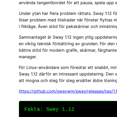
använda tangentbordet för att pausa, spela upp el
Under ytan har flera problem rättats. Sway 1.12 f
löser problem med titelrader när fönster flyttas mel
i flikläge. Även stöd för pekskärmar och inmatnin
Sammantaget är Sway 1.12 ingen ytlig uppdaterin
en viktig teknisk förbättring av grunden. För de
bättre stöd för modern grafik, skärmar, färghante
manager.
För Linux-användare som föredrar ett snabbt, min
Sway 1.12 därför en intressant uppdatering. Den 
att mogna och steg för steg ersätter äldre lösning
https://github.com/swaywm/sway/releases/tag/1.
Fakta: Sway 1.12