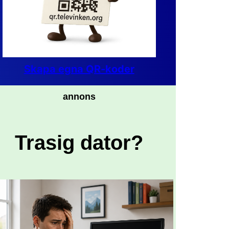
Skapa egna QR-koder
annons
Trasig dator?