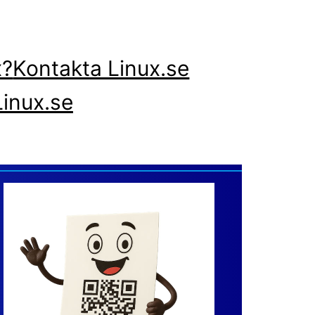
x?
Kontakta Linux.se
inux.se