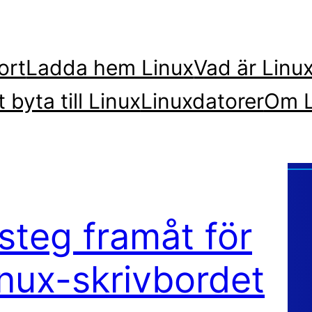
ort
Ladda hem Linux
Vad är Linu
t byta till Linux
Linuxdatorer
Om L
 steg framåt för
nux-skrivbordet