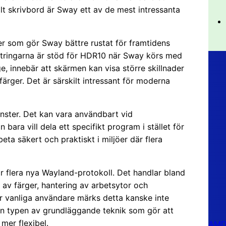
ålt skrivbord är Sway ett av de mest intressanta
er som gör Sway bättre rustat för framtidens
ättringarna är stöd för HDR10 när Sway körs med
, innebär att skärmen kan visa större skillnader
ärger. Det är särskilt intressant för moderna
önster. Det kan vara användbart vid
 bara vill dela ett specifikt program i stället för
beta säkert och praktiskt i miljöer där flera
r flera nya Wayland-protokoll. Det handlar bland
 av färger, hantering av arbetsytor och
För vanliga användare märks detta kanske inte
en typen av grundläggande teknik som gör att
mer flexibel.
AMD 