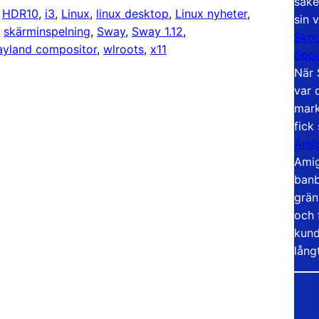
säke
 
HDR10
, 
i3
, 
Linux
, 
linux desktop
, 
Linux nyheter
, 
sin 
, 
skärminspelning
, 
Sway
, 
Sway 1.12
, 
Skoo
yland compositor
, 
wlroots
, 
x11
öppe
När 
var 
mark
fick
Amig
Amig
banb
grän
och 
kund
lång