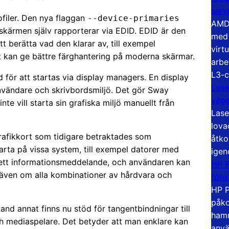
serv
ofiler. Den nya flaggan
--device-primaries
AMD 
skärmen själv rapporterar via EDID. EDID är den
med 
tt berätta vad den klarar av, till exempel
virt
t kan ge bättre färghantering på moderna skärmar.
arbe
L3-c
öd för att startas via display managers. En display
Lase
nvändare och skrivbordsmiljö. Det gör Sway
väg
nte vill starta sin grafiska miljö manuellt från
Lase
lova
 grafikkort som tidigare betraktades som
åtko
rta på vissa system, till exempel datorer med
igen
et ett informationsmeddelande, och användaren kan
HP P
t, även om alla kombinationer av hårdvara och
före
HP P
påko
and annat finns nu stöd för tangentbindningar till
hamn
ch mediaspelare. Det betyder att man enklare kan
anvä