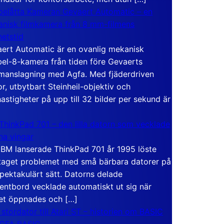
elåtta Kameran Gevaert Automatic – en
nisk filmkamera från 8 mm-filmens
hetstid
ert Automatic är en ovanlig mekanisk
el-8-kamera från tiden före Gevaerts
anslagning med Agfa. Med fjäderdriven
r, utbytbart Steinheil-objektiv och
hastigheter på upp till 32 bilder per sekund är
ThinkPad 701 – den lilla datorn som vecklade
ina vingar
IBM lanserade ThinkPad 701 år 1995 löste
taget problemet med små bärbara datorer på
spektakulärt sätt. Datorns delade
entbord vecklade automatiskt ut sig när
et öppnades och […]
 stordator till Atari ST – historien om BASIC
 GFA BASIC