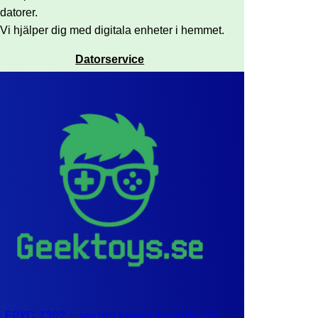
datorer.
Vi hjälper dig med digitala enheter i hemmet.
Datorservice
EPYC 7302 – sexton kärnor byggda för