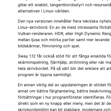
gillar ett snabbt, tangentbordsstyrt och resurssn
alternativen i Linux-världen.
Den nya versionen innehåller flera tekniska nyhet
Linux-skrivbord. En av de mest intressanta förb
Vulkan-renderaren. HDR, eller High Dynamic Range
mellan ljusa och mörka partier samt mer levande f
bildskärmar, filmvisning och spel.
Sway 1.12 får också stöd för att fånga enskilda f
skärminspelning, fjärrhjälp, strömning eller när man
hela skrivbordet. På så sätt blir det enklare att ar
program är öppna samtidigt.
En annan viktig del av uppdateringen är stödet fö
annat om bättre färghantering, bättre beskrivning
förbättringar i hur programfönster identifieras. 
direkt som en ny knapp eller meny, men det är d
skrivbordsmiljön kan bli stabilare, modernare och 