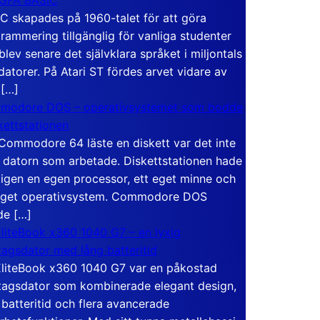
C skapades på 1960-talet för att göra
rammering tillgänglig för vanliga studenter
blev senare det självklara språket i miljontals
atorer. På Atari ST fördes arvet vidare av
 […]
modore DOS – operativsystemet som bodde
skettstationen
Commodore 64 läste en diskett var det inte
 datorn som arbetade. Diskettstationen hade
igen en egen processor, ett eget minne och
eget operativsystem. Commodore DOS
de […]
liteBook x360 1040 G7 – en lyxig
tagsdator med lång batteritid
liteBook x360 1040 G7 var en påkostad
tagsdator som kombinerade elegant design,
 batteritid och flera avancerade