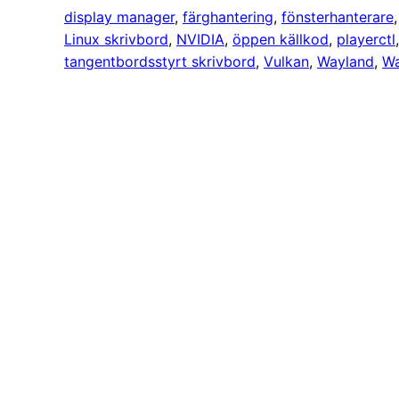
display manager
, 
färghantering
, 
fönsterhanterare
,
Linux skrivbord
, 
NVIDIA
, 
öppen källkod
, 
playerctl
tangentbordsstyrt skrivbord
, 
Vulkan
, 
Wayland
, 
Wa