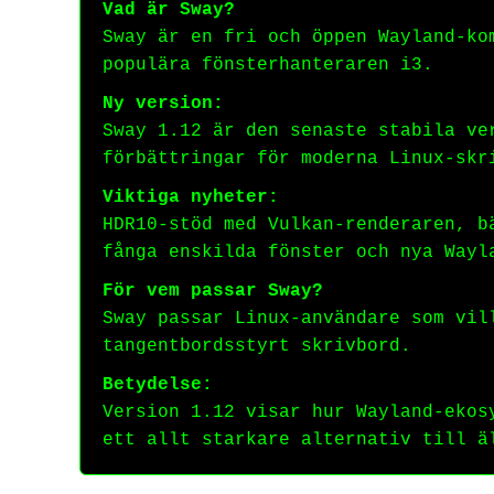
Vad är Sway?
Sway är en fri och öppen Wayland-ko
populära fönsterhanteraren i3.
Ny version:
Sway 1.12 är den senaste stabila ve
förbättringar för moderna Linux-skr
Viktiga nyheter:
HDR10-stöd med Vulkan-renderaren, b
fånga enskilda fönster och nya Wayl
För vem passar Sway?
Sway passar Linux-användare som vil
tangentbordsstyrt skrivbord.
Betydelse:
Version 1.12 visar hur Wayland-ekos
ett allt starkare alternativ till ä