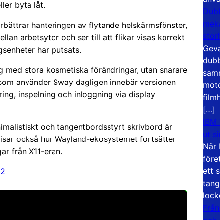
ler byta låt.
Dubb
meka
örbättrar hanteringen av flytande helskärmsfönster,
stor
lan arbetsytor och ser till att flikar visas korrekt
Geva
gsenheter har putsats.
dubb
g med stora kosmetiska förändringar, utan snarare
samm
n som använder Sway dagligen innebär versionen
moto
ring, inspelning och inloggning via display
film
[…]
IBM 
imalistiskt och tangentbordsstyrt skrivbord är
ut s
visar också hur Wayland-ekosystemet fortsätter
När 
ar från X11-eran.
före
ett 
12
tang
lock
Från
och