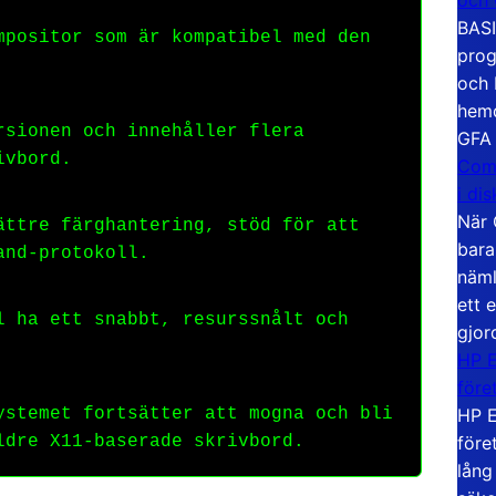
BASI
mpositor som är kompatibel med den
prog
och 
hemd
rsionen och innehåller flera
GFA
ivbord.
Com
i di
När 
ättre färghantering, stöd för att
bara
and-protokoll.
näml
ett 
l ha ett snabbt, resurssnålt och
gjor
HP E
före
HP E
ystemet fortsätter att mogna och bli
före
ldre X11-baserade skrivbord.
lång