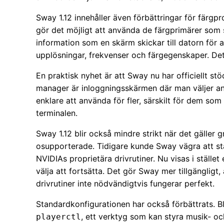
Sway 1.12 innehåller även förbättringar för färgpr
gör det möjligt att använda de färgprimärer som 
information som en skärm skickar till datorn för a
upplösningar, frekvenser och färgegenskaper. De
En praktisk nyhet är att Sway nu har officiellt st
manager är inloggningsskärmen där man väljer a
enklare att använda för fler, särskilt för dem som i
terminalen.
Sway 1.12 blir också mindre strikt när det gäller
osupporterade. Tidigare kunde Sway vägra att sta
NVIDIAs proprietära drivrutiner. Nu visas i ställ
välja att fortsätta. Det gör Sway mer tillgänglig
drivrutiner inte nödvändigtvis fungerar perfekt.
Standardkonfigurationen har också förbättrats. Bl
, ett verktyg som kan styra musik- o
playerctl