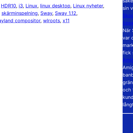
säke
 
HDR10
, 
i3
, 
Linux
, 
linux desktop
, 
Linux nyheter
, 
sin 
, 
skärminspelning
, 
Sway
, 
Sway 1.12
, 
Skoo
yland compositor
, 
wlroots
, 
x11
öppe
När 
var 
mark
fick
Amig
Amig
banb
grän
och 
kund
lång