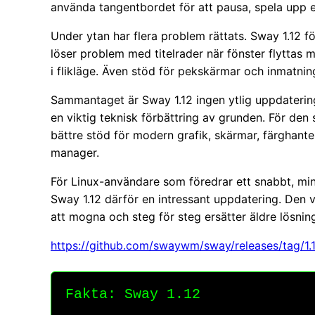
använda tangentbordet för att pausa, spela upp el
Under ytan har flera problem rättats. Sway 1.12 f
löser problem med titelrader när fönster flyttas mel
i flikläge. Även stöd för pekskärmar och inmatnin
Sammantaget är Sway 1.12 ingen ytlig uppdaterin
en viktig teknisk förbättring av grunden. För de
bättre stöd för modern grafik, skärmar, färghante
manager.
För Linux-användare som föredrar ett snabbt, min
Sway 1.12 därför en intressant uppdatering. Den 
att mogna och steg för steg ersätter äldre lösning
https://github.com/swaywm/sway/releases/tag/1.
Fakta: Sway 1.12