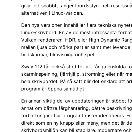
gillar ett snabbt, tangentbordsstyrt och resurssn
alternativen i Linux-världen.
Den nya versionen innehåller flera tekniska nyhet
Linux-skrivbord. En av de mest intressanta förb
Vulkan-renderaren. HDR, eller High Dynamic Range
mellan ljusa och mörka partier samt mer levande f
bildskärmar, filmvisning och spel.
Sway 1.12 får också stöd för att fånga enskilda f
skärminspelning, fjärrhjälp, strömning eller när man
hela skrivbordet. På så sätt blir det enklare att ar
program är öppna samtidigt.
En annan viktig del av uppdateringen är stödet fö
annat om bättre färghantering, bättre beskrivning
förbättringar i hur programfönster identifieras. 
direkt som en ny knapp eller meny, men det är d
skrivbordsmiljön kan bli stabilare, modernare och 