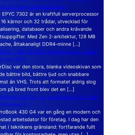
rar och tunga arbetsstationer
EPYC 7302 är en kraftfull serverprocessor
16 kärnor och 32 trådar, utvecklad för
ualisering, databaser och andra krävande
tsuppgifter. Med Zen 2-arkitektur, 128 MB
ache, åttakanaligt DDR4-minne […]
rDisc – den jättelika filmskivan som visade
en mot DVD
rDisc var den stora, blanka videoskivan som
de bättre bild, bättre ljud och snabbare
mst än VHS. Trots att formatet aldrig slog
om på bred front blev det en […]
roBook 430 G4 – en arbetsdator från tiden
 Windows 11
roBook 430 G4 var en gång en modern och
stad arbetsdator för företag. I dag har den
at i teknikens gränsland: fortfarande fullt
ndbar för kontorsarbete, men utan […]