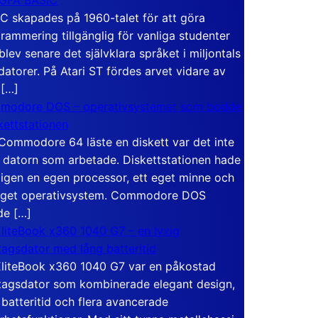
C skapades på 1960-talet för att göra
rammering tillgänglig för vanliga studenter
blev senare det självklara språket i miljontals
atorer. På Atari ST fördes arvet vidare av
 […]
modore DOS – operativsystemet som bodde
skettstationen
Commodore 64 läste en diskett var det inte
 datorn som arbetade. Diskettstationen hade
igen en egen processor, ett eget minne och
eget operativsystem. Commodore DOS
de […]
liteBook x360 1040 G7 – en lyxig
tagsdator med lång batteritid
liteBook x360 1040 G7 var en påkostad
tagsdator som kombinerade elegant design,
 batteritid och flera avancerade