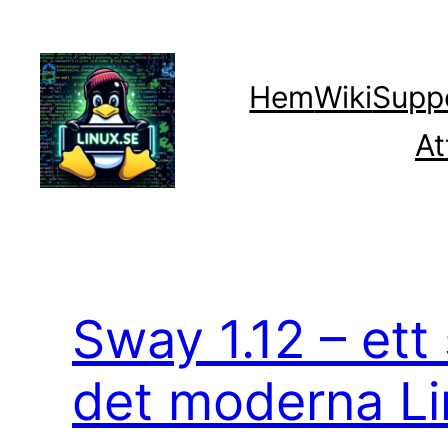
Hoppa
till
innehåll
Hem
Wiki
Supp
At
Sway 1.12 – ett
det moderna Li