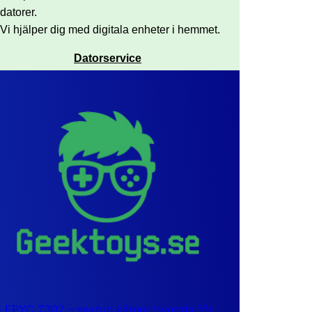
datorer.
Vi hjälper dig med digitala enheter i hemmet.
Datorservice
EPYC 7302 – sexton kärnor byggda för