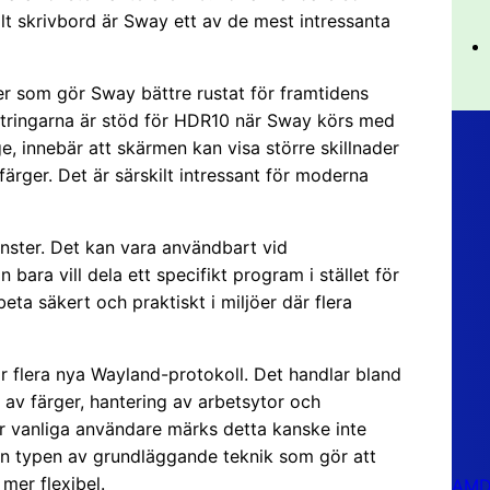
ålt skrivbord är Sway ett av de mest intressanta
er som gör Sway bättre rustat för framtidens
ättringarna är stöd för HDR10 när Sway körs med
, innebär att skärmen kan visa större skillnader
ärger. Det är särskilt intressant för moderna
önster. Det kan vara användbart vid
 bara vill dela ett specifikt program i stället för
beta säkert och praktiskt i miljöer där flera
r flera nya Wayland-protokoll. Det handlar bland
 av färger, hantering av arbetsytor och
För vanliga användare märks detta kanske inte
en typen av grundläggande teknik som gör att
mer flexibel.
AMD 