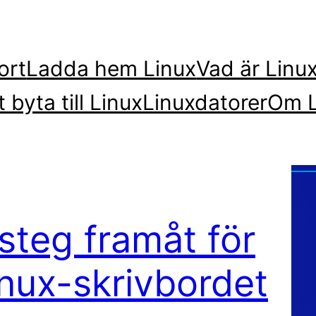
ort
Ladda hem Linux
Vad är Linu
t byta till Linux
Linuxdatorer
Om L
 steg framåt för
nux-skrivbordet