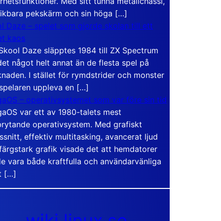
rhetsfunktioner. Med sitt tunna metallchassi,
vikbara pekskärm och sin höga […]
l Daze – spelet som gjorde skolan till ett
t kaos
Skool Daze släpptes 1984 till ZX Spectrum
det något helt annat än de flesta spel på
naden. I stället för rymdstrider och monster
 spelaren uppleva en […]
aOS – operativsystemet som var före sin tid
aOS var ett av 1980-talets mest
rytande operativsystem. Med grafiskt
ssnitt, effektiv multitasking, avancerat ljud
färgstark grafik visade det att hemdatorer
e vara både kraftfulla och användarvänliga
t […]
wiki.linux.se