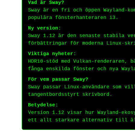
Vad är Sway?
Sway är en fri och öppen Wayland-ko
populära fönsterhanteraren i3.
Ny version:
Sway 1.12 är den senaste stabila ve
förbättringar för moderna Linux-skr
Viktiga nyheter:
HDR10-stöd med Vulkan-renderaren, b
fånga enskilda fönster och nya Wayl
För vem passar Sway?
Sway passar Linux-användare som vil
tangentbordsstyrt skrivbord.
Betydelse:
Version 1.12 visar hur Wayland-ekos
ett allt starkare alternativ till ä