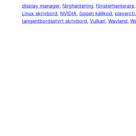
display manager
, 
färghantering
, 
fönsterhanterare
,
Linux skrivbord
, 
NVIDIA
, 
öppen källkod
, 
playerctl
tangentbordsstyrt skrivbord
, 
Vulkan
, 
Wayland
, 
Wa