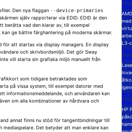
serv
ofiler. Den nya flaggan
--device-primaries
AMD 
skärmen själv rapporterar via EDID. EDID är den
med 
tt berätta vad den klarar av, till exempel
virt
t kan ge bättre färghantering på moderna skärmar.
arbe
L3-c
öd för att startas via display managers. En display
Lase
nvändare och skrivbordsmiljö. Det gör Sway
väg
nte vill starta sin grafiska miljö manuellt från
Lase
lova
 grafikkort som tidigare betraktades som
åtko
rta på vissa system, till exempel datorer med
igen
et ett informationsmeddelande, och användaren kan
HP P
t, även om alla kombinationer av hårdvara och
före
HP P
påko
and annat finns nu stöd för tangentbindningar till
hamn
ch mediaspelare. Det betyder att man enklare kan
anvä