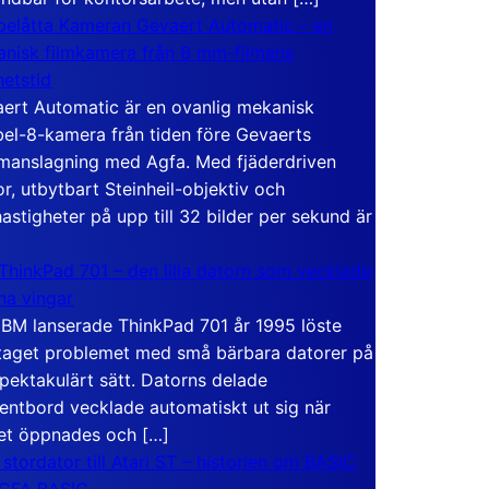
elåtta Kameran Gevaert Automatic – en
nisk filmkamera från 8 mm-filmens
hetstid
ert Automatic är en ovanlig mekanisk
el-8-kamera från tiden före Gevaerts
anslagning med Agfa. Med fjäderdriven
r, utbytbart Steinheil-objektiv och
hastigheter på upp till 32 bilder per sekund är
ThinkPad 701 – den lilla datorn som vecklade
ina vingar
IBM lanserade ThinkPad 701 år 1995 löste
taget problemet med små bärbara datorer på
spektakulärt sätt. Datorns delade
entbord vecklade automatiskt ut sig när
et öppnades och […]
 stordator till Atari ST – historien om BASIC
 GFA BASIC