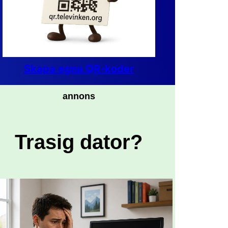
Skapa egna QR-koder
annons
Trasig dator?