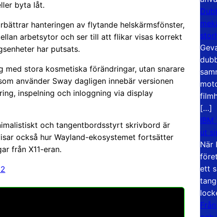
ler byta låt.
Dubb
meka
örbättrar hanteringen av flytande helskärmsfönster,
stor
lan arbetsytor och ser till att flikar visas korrekt
Geva
gsenheter har putsats.
dubb
g med stora kosmetiska förändringar, utan snarare
samm
n som använder Sway dagligen innebär versionen
moto
ring, inspelning och inloggning via display
film
[…]
IBM 
imalistiskt och tangentbordsstyrt skrivbord är
ut s
visar också hur Wayland-ekosystemet fortsätter
När 
ar från X11-eran.
före
ett 
12
tang
lock
Från
och