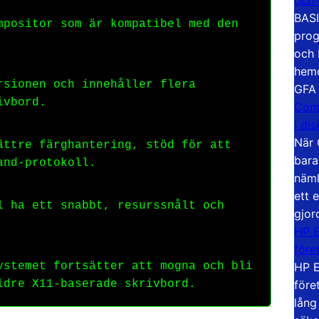
BASI
mpositor som är kompatibel med den
prog
och 
hemd
rsionen och innehåller flera
GFA
ivbord.
Com
i di
När 
ättre färghantering, stöd för att
bara
and-protokoll.
näml
ett 
l ha ett snabbt, resurssnålt och
gjor
HP E
före
HP E
ystemet fortsätter att mogna och bli
före
ldre X11-baserade skrivbord.
lång