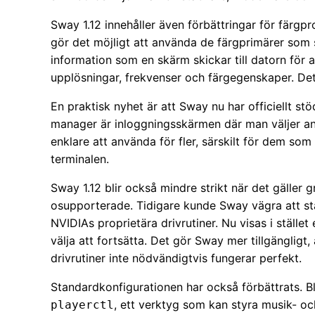
Sway 1.12 innehåller även förbättringar för färgpr
gör det möjligt att använda de färgprimärer som 
information som en skärm skickar till datorn för a
upplösningar, frekvenser och färgegenskaper. De
En praktisk nyhet är att Sway nu har officiellt st
manager är inloggningsskärmen där man väljer a
enklare att använda för fler, särskilt för dem som i
terminalen.
Sway 1.12 blir också mindre strikt när det gäller
osupporterade. Tidigare kunde Sway vägra att sta
NVIDIAs proprietära drivrutiner. Nu visas i ställ
välja att fortsätta. Det gör Sway mer tillgänglig
drivrutiner inte nödvändigtvis fungerar perfekt.
Standardkonfigurationen har också förbättrats. Bl
, ett verktyg som kan styra musik- o
playerctl