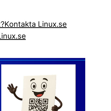
x?
Kontakta Linux.se
inux.se