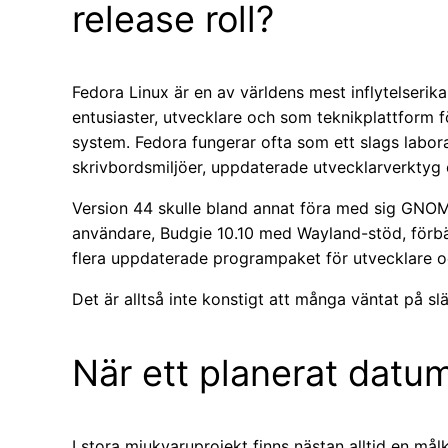
release roll?
Fedora Linux är en av världens mest inflytelserik
entusiaster, utvecklare och som teknikplattform 
system. Fedora fungerar ofta som ett slags labor
skrivbordsmiljöer, uppdaterade utvecklarverktyg
Version 44 skulle bland annat föra med sig GNOM
användare, Budgie 10.10 med Wayland-stöd, förbät
flera uppdaterade programpaket för utvecklare oc
Det är alltså inte konstigt att många väntat på sl
När ett planerat datum
I stora mjukvaruprojekt finns nästan alltid en må