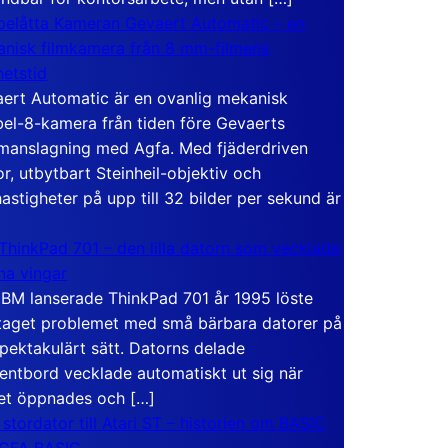
elåtta Kameran Gevaert Automatic – en
nisk filmkamera från 8 mm-filmens
hetstid
ert Automatic är en ovanlig mekanisk
el-8-kamera från tiden före Gevaerts
anslagning med Agfa. Med fjäderdriven
r, utbytbart Steinheil-objektiv och
hastigheter på upp till 32 bilder per sekund är
ThinkPad 701 – den lilla datorn som vecklade
ina vingar
IBM lanserade ThinkPad 701 år 1995 löste
taget problemet med små bärbara datorer på
spektakulärt sätt. Datorns delade
entbord vecklade automatiskt ut sig när
et öppnades och […]
 stordator till Atari ST – historien om BASIC
 GFA BASIC