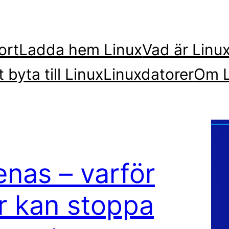
ort
Ladda hem Linux
Vad är Linu
t byta till Linux
Linuxdatorer
Om L
enas – varför
r kan stoppa