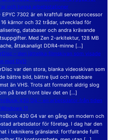
rar och tunga arbetsstationer
EPYC 7302 är en kraftfull serverprocessor
16 kärnor och 32 trådar, utvecklad för
ualisering, databaser och andra krävande
tsuppgifter. Med Zen 2-arkitektur, 128 MB
ache, åttakanaligt DDR4-minne […]
rDisc – den jättelika filmskivan som visade
en mot DVD
rDisc var den stora, blanka videoskivan som
de bättre bild, bättre ljud och snabbare
mst än VHS. Trots att formatet aldrig slog
om på bred front blev det en […]
roBook 430 G4 – en arbetsdator från tiden
 Windows 11
roBook 430 G4 var en gång en modern och
stad arbetsdator för företag. I dag har den
at i teknikens gränsland: fortfarande fullt
ndbar för kontorsarbete, men utan […]