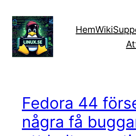
Hoppa
till
innehåll
Hem
Wiki
Supp
At
Fedora 44 förs
några få bugga