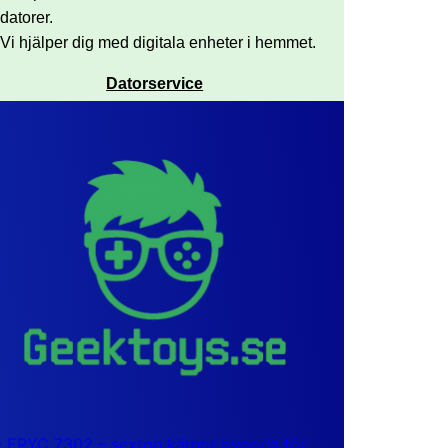
datorer.
Vi hjälper dig med digitala enheter i hemmet.
Datorservice
EPYC 7302 – sexton kärnor byggda för