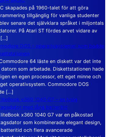
C skapades på 1960-talet för att göra
rammering tillgänglig för vanliga studenter
blev senare det självklara språket i miljontals
atorer. På Atari ST fördes arvet vidare av
 […]
modore DOS – operativsystemet som bodde
skettstationen
Commodore 64 läste en diskett var det inte
 datorn som arbetade. Diskettstationen hade
igen en egen processor, ett eget minne och
eget operativsystem. Commodore DOS
de […]
liteBook x360 1040 G7 – en lyxig
tagsdator med lång batteritid
liteBook x360 1040 G7 var en påkostad
tagsdator som kombinerade elegant design,
 batteritid och flera avancerade