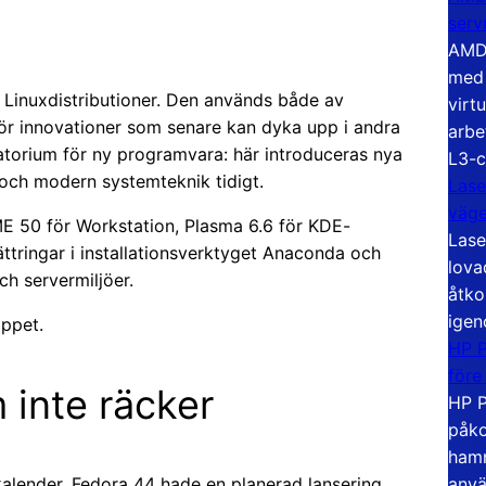
serv
AMD 
med 
a Linuxdistributioner. Den används både av
virt
för innovationer som senare kan dyka upp i andra
arbe
atorium för ny programvara: här introduceras nya
L3-c
 och modern systemteknik tidigt.
Lase
väg
E 50 för Workstation, Plasma 6.6 för KDE-
Lase
tringar i installationsverktyget Anaconda och
lova
h servermiljöer.
åtko
igen
äppet.
HP P
före
 inte räcker
HP P
påko
hamn
lkalender. Fedora 44 hade en planerad lansering
anvä