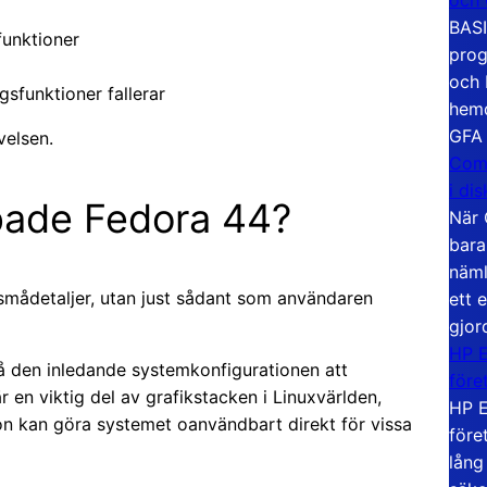
BASI
funktioner
prog
och 
gsfunktioner fallerar
hemd
GFA
velsen.
Com
i di
pade Fedora 44?
När 
bara
näml
smådetaljer, utan just sådant som användaren
ett 
gjor
HP E
 den inledande systemkonfigurationen att
före
en viktig del av grafikstacken i Linuxvärlden,
HP E
tion kan göra systemet oanvändbart direkt för vissa
före
lång