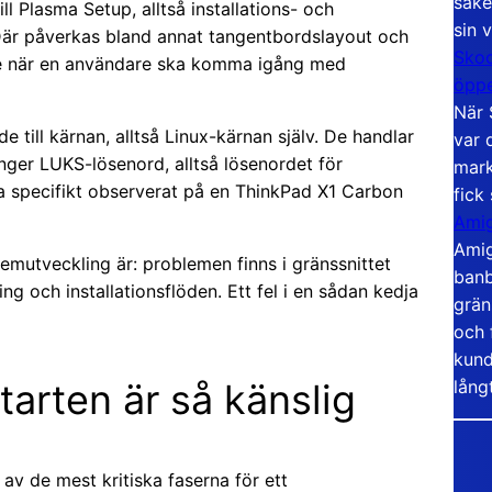
säke
l Plasma Setup, alltså installations- och
sin 
Där påverkas bland annat tangentbordslayout och
Skoo
de när en användare ska komma igång med
öppe
När 
 till kärnan, alltså Linux-kärnan själv. De handlar
var 
er LUKS-lösenord, alltså lösenordet för
mark
ra specifikt observerat på en ThinkPad X1 Carbon
fick
Amig
Amig
emutveckling är: problemen finns i gränssnittet
banb
ing och installationsflöden. Ett fel i en sådan kedja
grän
och 
kund
tarten är så känslig
lång
 av de mest kritiska faserna för ett