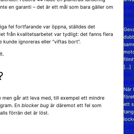
inte en garanti – det är ett mål som bara gäller om
Dubb
meka
stor
liga fel fortfarande var öppna, ställdes det
Geva
 från kvalitetsarbetet var tydligt: det fanns flera
dubb
kunde ignoreras eller ”viftas bort”.
samm
moto
t.
film
[…]
?
IBM 
ut s
När 
före
nde men går att leva med, till exempel ett mindre
ett 
rogram. En
blocker bug
är däremot ett fel som
tang
lls förrän det är löst.
lock
Från
och