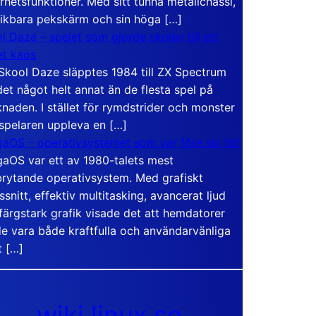
rhetsfunktioner. Med sitt tunna metallchassi,
vikbara pekskärm och sin höga […]
l Daze – spelet som gjorde skolan till ett
t kaos
Skool Daze släpptes 1984 till ZX Spectrum
det något helt annat än de flesta spel på
naden. I stället för rymdstrider och monster
 spelaren uppleva en […]
aOS – operativsystemet som var före sin tid
aOS var ett av 1980-talets mest
rytande operativsystem. Med grafiskt
ssnitt, effektiv multitasking, avancerat ljud
färgstark grafik visade det att hemdatorer
e vara både kraftfulla och användarvänliga
t […]
wiki.linux.se