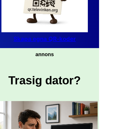
Skapa egna QR-koder
annons
Trasig dator?