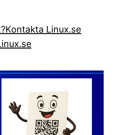
x?
Kontakta Linux.se
inux.se