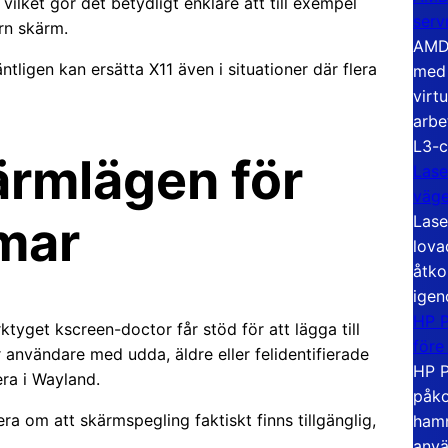
vilket gör det betydligt enklare att till exempel
serv
ern skärm.
AMD 
ligen kan ersätta X11 även i situationer där flera
med 
virt
arbe
L3-c
rmlägen för
Lase
väg
Lase
mar
lova
åtko
igen
HP P
ktyget kscreen-doctor får stöd för att lägga till
före
r användare med udda, äldre eller felidentifierade
HP P
era i Wayland.
påko
 om att skärmspegling faktiskt finns tillgänglig,
hamn
anvä