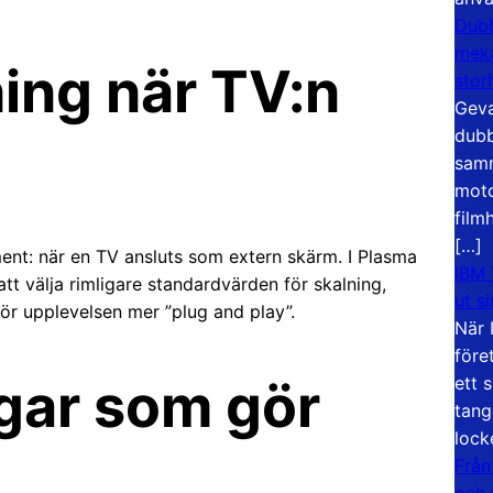
Dubb
meka
ing när TV:n
stor
Geva
dubb
samm
moto
film
[…]
ment: när en TV ansluts som extern skärm. I Plasma
IBM 
t välja rimligare standardvärden för skalning,
ut s
ör upplevelsen mer ”plug and play”.
När 
före
gar som gör
ett 
tang
lock
Från
och