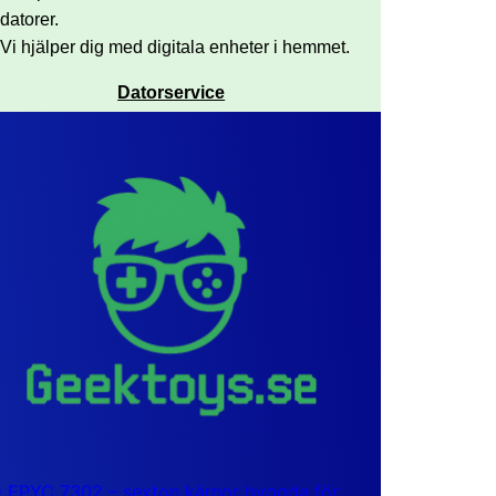
datorer.
Vi hjälper dig med digitala enheter i hemmet.
Datorservice
EPYC 7302 – sexton kärnor byggda för