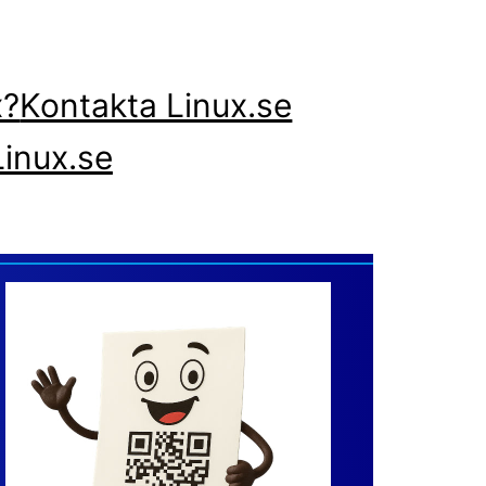
x?
Kontakta Linux.se
inux.se