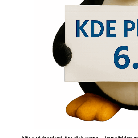
När skrivbordsmiljöer diskuteras i Linuxvärlden