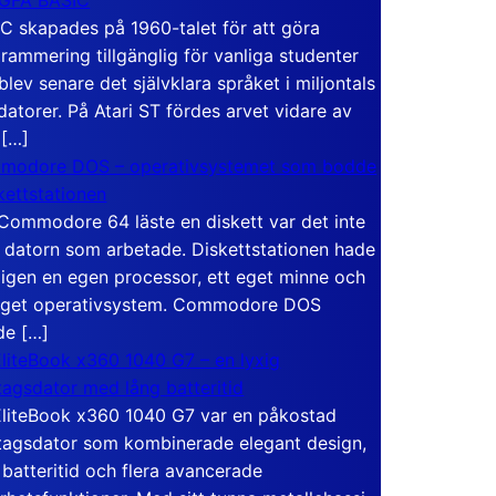
C skapades på 1960-talet för att göra
rammering tillgänglig för vanliga studenter
blev senare det självklara språket i miljontals
atorer. På Atari ST fördes arvet vidare av
 […]
modore DOS – operativsystemet som bodde
skettstationen
Commodore 64 läste en diskett var det inte
 datorn som arbetade. Diskettstationen hade
igen en egen processor, ett eget minne och
eget operativsystem. Commodore DOS
de […]
liteBook x360 1040 G7 – en lyxig
tagsdator med lång batteritid
liteBook x360 1040 G7 var en påkostad
tagsdator som kombinerade elegant design,
 batteritid och flera avancerade