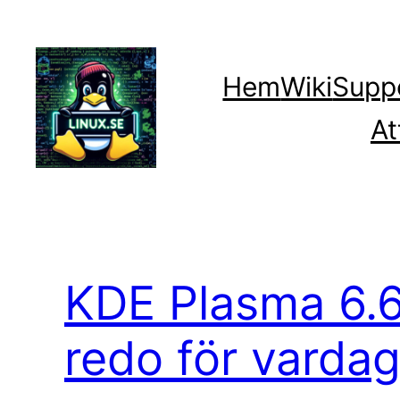
Hoppa
till
innehåll
Hem
Wiki
Supp
At
KDE Plasma 6.
redo för varda