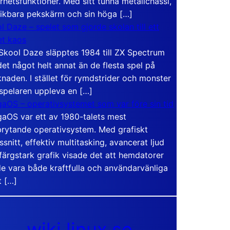
rhetsfunktioner. Med sitt tunna metallchassi,
vikbara pekskärm och sin höga […]
l Daze – spelet som gjorde skolan till ett
t kaos
Skool Daze släpptes 1984 till ZX Spectrum
det något helt annat än de flesta spel på
naden. I stället för rymdstrider och monster
 spelaren uppleva en […]
aOS – operativsystemet som var före sin tid
aOS var ett av 1980-talets mest
rytande operativsystem. Med grafiskt
ssnitt, effektiv multitasking, avancerat ljud
färgstark grafik visade det att hemdatorer
e vara både kraftfulla och användarvänliga
t […]
wiki.linux.se