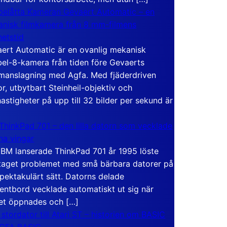
elåtta Kameran Gevaert Automatic – en
nisk filmkamera från 8 mm-filmens
hetstid
ert Automatic är en ovanlig mekanisk
el-8-kamera från tiden före Gevaerts
anslagning med Agfa. Med fjäderdriven
r, utbytbart Steinheil-objektiv och
hastigheter på upp till 32 bilder per sekund är
ThinkPad 701 – den lilla datorn som vecklade
ina vingar
IBM lanserade ThinkPad 701 år 1995 löste
taget problemet med små bärbara datorer på
spektakulärt sätt. Datorns delade
entbord vecklade automatiskt ut sig när
et öppnades och […]
 stordator till Atari ST – historien om BASIC
 GFA BASIC