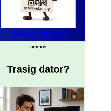
Skapa egna QR-koder
annons
Trasig dator?