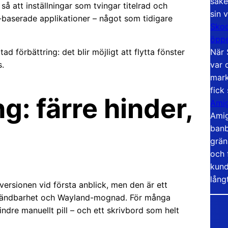
säke
å att inställningar som tvingar titelrad och
sin 
-baserade applikationer – något som tidigare
Skoo
öppe
När 
d förbättring: det blir möjligt att flytta fönster
var 
.
mark
fick
: färre hinder,
Amig
Amig
banb
grän
och 
kund
lång
ersionen vid första anblick, men den är ett
 användbarhet och Wayland-mognad. För många
ndre manuellt pill – och ett skrivbord som helt