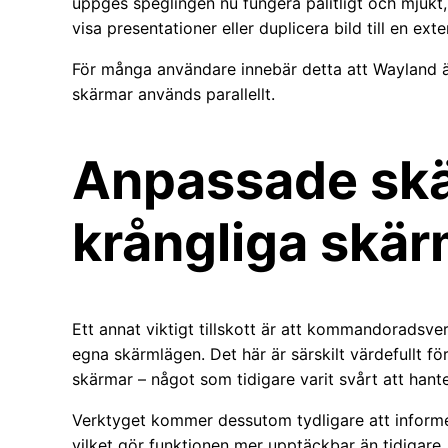
uppges speglingen nu fungera pålitligt och mjukt, 
visa presentationer eller duplicera bild till en ext
För många användare innebär detta att Wayland änt
skärmar används parallellt.
Anpassade skä
krångliga skär
Ett annat viktigt tillskott är att kommandoradsver
egna skärmlägen. Det här är särskilt värdefullt fö
skärmar – något som tidigare varit svårt att hant
Verktyget kommer dessutom tydligare att informera
vilket gör funktionen mer upptäckbar än tidigare.