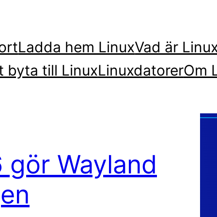
ort
Ladda hem Linux
Vad är Linu
t byta till Linux
Linuxdatorer
Om L
6 gör Wayland
gen