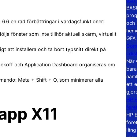
BASI
prog
6.6 en rad förbättringar i vardagsfunktioner:
och 
hemd
ölja fönster som inte tillhör aktuell skärm, virtuellt
GFA
Com
gt att installera och ta bort typsnitt direkt på
i di
När 
ickoff och Application Dashboard organiseras om
bara
näml
ommando: Meta + Shift + O, som minimerar alla
ett 
gjor
HP E
före
kapp X11
HP E
före
lång