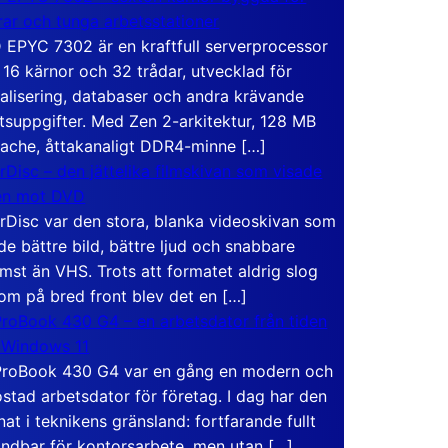
rar och tunga arbetsstationer
EPYC 7302 är en kraftfull serverprocessor
16 kärnor och 32 trådar, utvecklad för
ualisering, databaser och andra krävande
tsuppgifter. Med Zen 2-arkitektur, 128 MB
ache, åttakanaligt DDR4-minne […]
rDisc – den jättelika filmskivan som visade
en mot DVD
rDisc var den stora, blanka videoskivan som
de bättre bild, bättre ljud och snabbare
mst än VHS. Trots att formatet aldrig slog
om på bred front blev det en […]
roBook 430 G4 – en arbetsdator från tiden
 Windows 11
roBook 430 G4 var en gång en modern och
stad arbetsdator för företag. I dag har den
at i teknikens gränsland: fortfarande fullt
ndbar för kontorsarbete, men utan […]