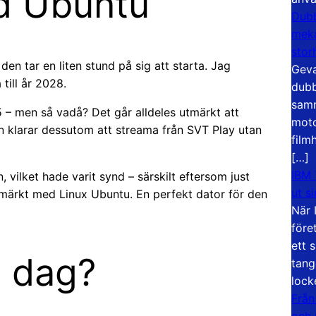
d Ubuntu
Dubb
meka
stor
en tar en liten stund på sig att starta. Jag
Geva
till år 2028.
dubb
samm
25 – men så vadå? Det går alldeles utmärkt att
moto
n klarar dessutom att streama från SVT Play utan
film
[…]
IBM 
, vilket hade varit synd – särskilt eftersom just
ut s
utmärkt med Linux Ubuntu. En perfekt dator för den
När 
före
ett 
i dag?
tang
lock
Från
och