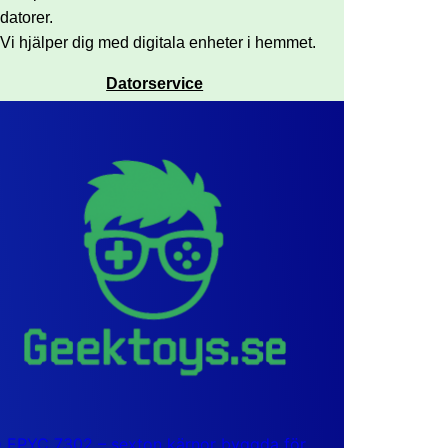
datorer.
Vi hjälper dig med digitala enheter i hemmet.
Datorservice
EPYC 7302 – sexton kärnor byggda för