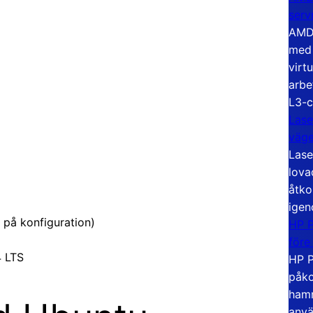
serv
AMD 
med 
virt
arbe
L3-c
Lase
väg
Lase
lova
åtko
igen
 på konfiguration)
HP P
före
4 LTS
HP P
påko
hamn
anvä