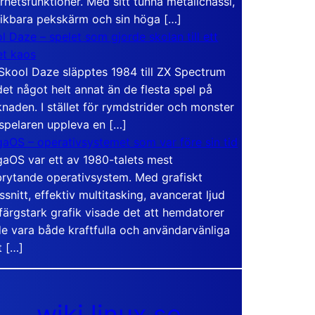
rhetsfunktioner. Med sitt tunna metallchassi,
vikbara pekskärm och sin höga […]
l Daze – spelet som gjorde skolan till ett
t kaos
Skool Daze släpptes 1984 till ZX Spectrum
det något helt annat än de flesta spel på
naden. I stället för rymdstrider och monster
 spelaren uppleva en […]
aOS – operativsystemet som var före sin tid
aOS var ett av 1980-talets mest
rytande operativsystem. Med grafiskt
ssnitt, effektiv multitasking, avancerat ljud
färgstark grafik visade det att hemdatorer
e vara både kraftfulla och användarvänliga
t […]
wiki.linux.se