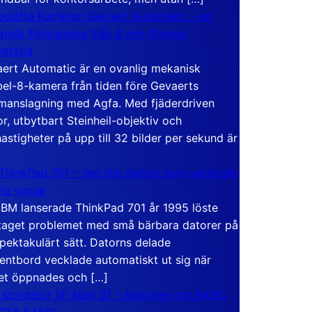
elåtta Kameran Gevaert Automatic – en
nisk filmkamera från 8 mm-filmens
hetstid
ert Automatic är en ovanlig mekanisk
el-8-kamera från tiden före Gevaerts
anslagning med Agfa. Med fjäderdriven
r, utbytbart Steinheil-objektiv och
hastigheter på upp till 32 bilder per sekund är
ThinkPad 701 – den lilla datorn som vecklade
ina vingar
IBM lanserade ThinkPad 701 år 1995 löste
taget problemet med små bärbara datorer på
spektakulärt sätt. Datorns delade
entbord vecklade automatiskt ut sig när
et öppnades och […]
 stordator till Atari ST – historien om BASIC
 GFA BASIC