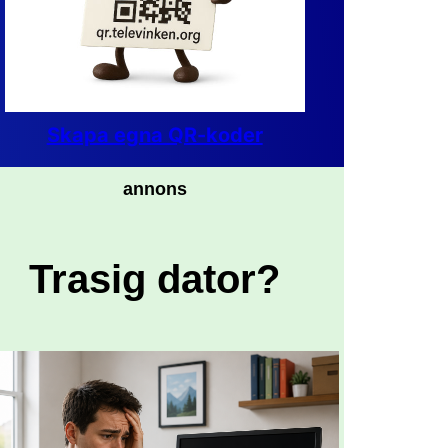
Skapa egna QR-koder
annons
Trasig dator?