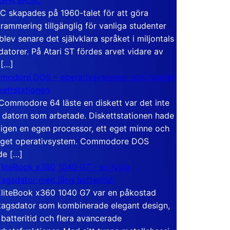
C skapades på 1960-talet för att göra
rammering tillgänglig för vanliga studenter
blev senare det självklara språket i miljontals
atorer. På Atari ST fördes arvet vidare av
 […]
modore DOS – operativsystemet som bodde
skettstationen
Commodore 64 läste en diskett var det inte
 datorn som arbetade. Diskettstationen hade
igen en egen processor, ett eget minne och
eget operativsystem. Commodore DOS
de […]
liteBook x360 1040 G7 – en lyxig
tagsdator med lång batteritid
liteBook x360 1040 G7 var en påkostad
tagsdator som kombinerade elegant design,
 batteritid och flera avancerade