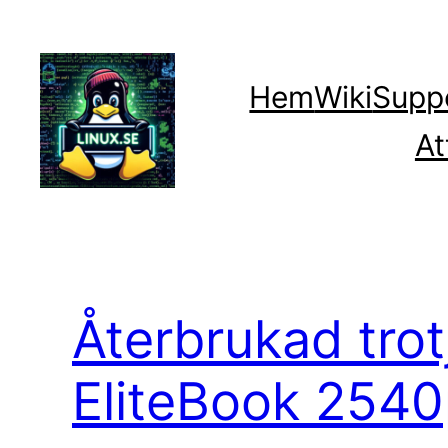
Hoppa
till
innehåll
Hem
Wiki
Supp
At
Återbrukad trot
EliteBook 2540