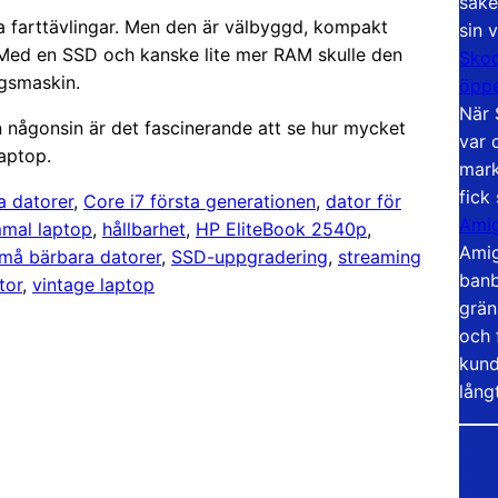
säke
 farttävlingar. Men den är välbyggd, kompakt
sin 
s. Med en SSD och kanske lite mer RAM skulle den
Skoo
agsmaskin.
öppe
När 
än någonsin är det fascinerande att se hur mycket
var 
laptop.
mark
fick
ga datorer
, 
Core i7 första generationen
, 
dator för
Amig
mal laptop
, 
hållbarhet
, 
HP EliteBook 2540p
, 
Amig
må bärbara datorer
, 
SSD-uppgradering
, 
streaming
banb
tor
, 
vintage laptop
grän
och 
kund
lång