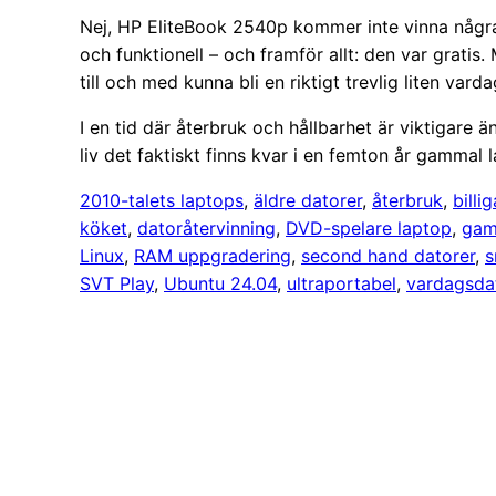
Nej, HP EliteBook 2540p kommer inte vinna några
och funktionell – och framför allt: den var grati
till och med kunna bli en riktigt trevlig liten vard
I en tid där återbruk och hållbarhet är viktigare 
liv det faktiskt finns kvar i en femton år gammal 
2010-talets laptops
, 
äldre datorer
, 
återbruk
, 
billi
köket
, 
datoråtervinning
, 
DVD-spelare laptop
, 
gam
Linux
, 
RAM uppgradering
, 
second hand datorer
, 
s
SVT Play
, 
Ubuntu 24.04
, 
ultraportabel
, 
vardagsda