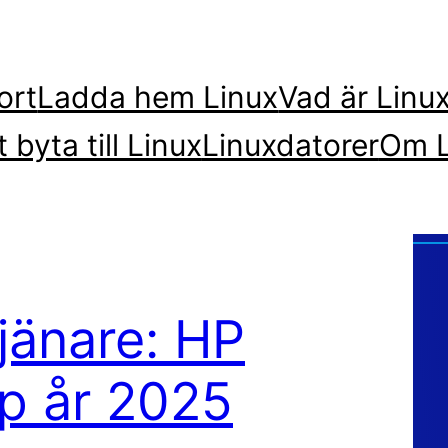
ort
Ladda hem Linux
Vad är Linu
t byta till Linux
Linuxdatorer
Om L
jänare: HP
p år 2025