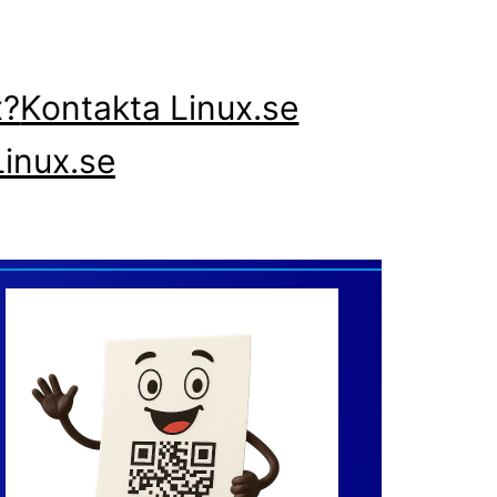
x?
Kontakta Linux.se
inux.se