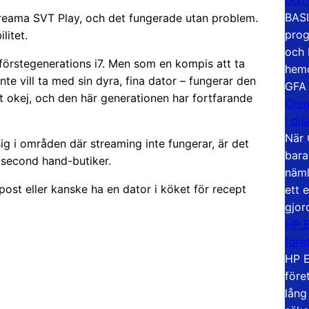
BASI
treama SVT Play, och det fungerade utan problem.
prog
litet.
och 
 förstegenerations i7. Men som en kompis att ta
hemd
te vill ta med sin dyra, fina dator – fungerar den
GFA
lt okej, och den här generationen har fortfarande
Com
i di
När 
g i områden där streaming inte fungerar, är det
bara
i second hand-butiker.
näml
ost eller kanske ha en dator i köket för recept
ett 
gjor
HP E
före
HP E
före
lång