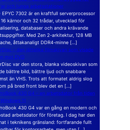
rar och tunga arbetsstationer
EPYC 7302 är en kraftfull serverprocessor
16 kärnor och 32 trådar, utvecklad för
ualisering, databaser och andra krävande
tsuppgifter. Med Zen 2-arkitektur, 128 MB
ache, åttakanaligt DDR4-minne […]
rDisc – den jättelika filmskivan som visade
en mot DVD
rDisc var den stora, blanka videoskivan som
de bättre bild, bättre ljud och snabbare
mst än VHS. Trots att formatet aldrig slog
om på bred front blev det en […]
roBook 430 G4 – en arbetsdator från tiden
 Windows 11
roBook 430 G4 var en gång en modern och
stad arbetsdator för företag. I dag har den
at i teknikens gränsland: fortfarande fullt
ndbar för kontorsarbete, men utan […]