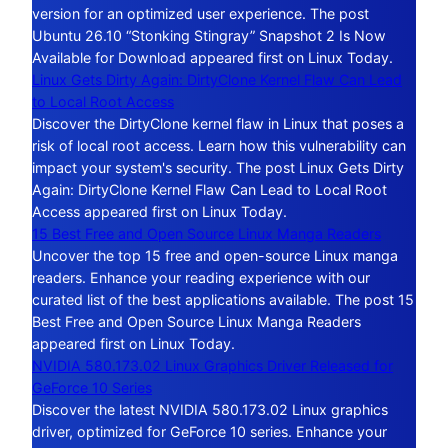
version for an optimized user experience. The post
Ubuntu 26.10 “Stonking Stingray” Snapshot 2 Is Now
Available for Download appeared first on Linux Today.
Linux Gets Dirty Again: DirtyClone Kernel Flaw Can Lead
to Local Root Access
Discover the DirtyClone kernel flaw in Linux that poses a
risk of local root access. Learn how this vulnerability can
impact your system's security. The post Linux Gets Dirty
Again: DirtyClone Kernel Flaw Can Lead to Local Root
Access appeared first on Linux Today.
15 Best Free and Open Source Linux Manga Readers
Uncover the top 15 free and open-source Linux manga
readers. Enhance your reading experience with our
curated list of the best applications available. The post 15
Best Free and Open Source Linux Manga Readers
appeared first on Linux Today.
NVIDIA 580.173.02 Linux Graphics Driver Released for
GeForce 10 Series
Discover the latest NVIDIA 580.173.02 Linux graphics
driver, optimized for GeForce 10 series. Enhance your