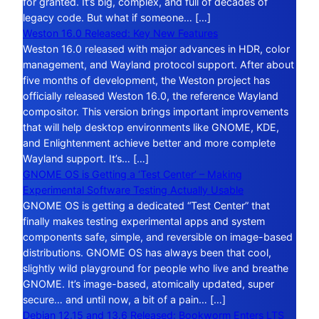
for granted. It’s big, complex, and full of decades of
legacy code. But what if someone… […]
Weston 16.0 Released: Key New Features
Weston 16.0 released with major advances in HDR, color
management, and Wayland protocol support. After about
five months of development, the Weston project has
officially released Weston 16.0, the reference Wayland
compositor. This version brings important improvements
that will help desktop environments like GNOME, KDE,
and Enlightenment achieve better and more complete
Wayland support. It’s… […]
GNOME OS is Getting a ‘Test Center’ – Making
Experimental Software Testing Actually Usable
GNOME OS is getting a dedicated “Test Center” that
finally makes testing experimental apps and system
components safe, simple, and reversible on image-based
distributions. GNOME OS has always been that cool,
slightly wild playground for people who live and breathe
GNOME. It’s image-based, atomically updated, super
secure… and until now, a bit of a pain… […]
Debian 12.15 and 13.6 Released: Bookworm Enters LTS