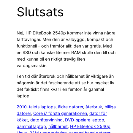
Slutsats
Nej, HP EliteBook 2540p kommer inte vinna några
farttävlingar. Men den är välbyggd, kompakt och
funktionell – och framför allt: den var gratis. Med
en SSD och kanske lite mer RAM skulle den till och
med kunna bli en riktigt trevlig liten
vardagsmaskin.
I en tid där återbruk och hållbarhet är viktigare än
någonsin är det fascinerande att se hur mycket liv
det faktiskt finns kvar i en femton år gammal
laptop.
2010-talets laptops
, 
äldre datorer
, 
återbruk
, 
billiga
datorer
, 
Core i7 första generationen
, 
dator för
köket
, 
datoråtervinning
, 
DVD-spelare laptop
, 
gammal laptop
, 
hållbarhet
, 
HP EliteBook 2540p
, 
Linux
, 
RAM uppgradering
, 
second hand datorer
, 