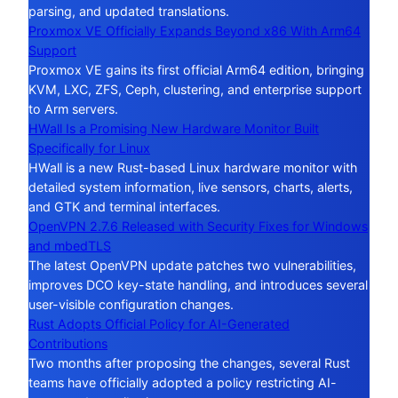
parsing, and updated translations.
Proxmox VE Officially Expands Beyond x86 With Arm64
Support
Proxmox VE gains its first official Arm64 edition, bringing
KVM, LXC, ZFS, Ceph, clustering, and enterprise support
to Arm servers.
HWall Is a Promising New Hardware Monitor Built
Specifically for Linux
HWall is a new Rust-based Linux hardware monitor with
detailed system information, live sensors, charts, alerts,
and GTK and terminal interfaces.
OpenVPN 2.7.6 Released with Security Fixes for Windows
and mbedTLS
The latest OpenVPN update patches two vulnerabilities,
improves DCO key-state handling, and introduces several
user-visible configuration changes.
Rust Adopts Official Policy for AI-Generated
Contributions
Two months after proposing the changes, several Rust
teams have officially adopted a policy restricting AI-