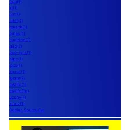
pon(1)
ld(1)
nm(1)
ndiff(1)
gstack(1)
pmap(1)
hugetop(1)
lsirq(1)
pcp-ipcs(1)
lsipc(1)
ipcs(1)
ipcmk(1)
ipcrm(1)
mkfifo(1)
mkfifo(1p)
uconv(1)
iconv(1)
Debian Source list