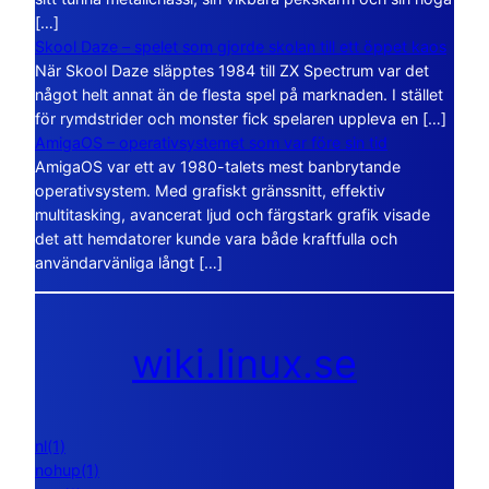
[…]
Skool Daze – spelet som gjorde skolan till ett öppet kaos
När Skool Daze släpptes 1984 till ZX Spectrum var det
något helt annat än de flesta spel på marknaden. I stället
för rymdstrider och monster fick spelaren uppleva en […]
AmigaOS – operativsystemet som var före sin tid
AmigaOS var ett av 1980-talets mest banbrytande
operativsystem. Med grafiskt gränssnitt, effektiv
multitasking, avancerat ljud och färgstark grafik visade
det att hemdatorer kunde vara både kraftfulla och
användarvänliga långt […]
wiki.linux.se
nl(1)
nohup(1)