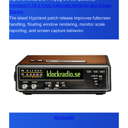
Hyprland 0.56.2 Fixes Fullscreen Behavior and Screen
Sharing
The latest Hyprland patch release improves fullscreen
handling, floating window rendering, monitor scale
reporting, and screen capture behavior.
Klockradio