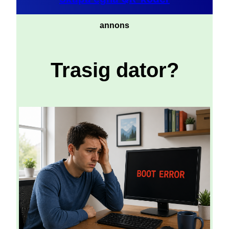
annons
Trasig dator?