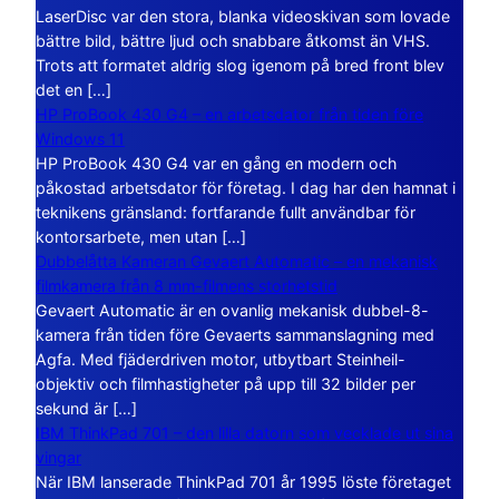
LaserDisc var den stora, blanka videoskivan som lovade
bättre bild, bättre ljud och snabbare åtkomst än VHS.
Trots att formatet aldrig slog igenom på bred front blev
det en […]
HP ProBook 430 G4 – en arbetsdator från tiden före
Windows 11
HP ProBook 430 G4 var en gång en modern och
påkostad arbetsdator för företag. I dag har den hamnat i
teknikens gränsland: fortfarande fullt användbar för
kontorsarbete, men utan […]
Dubbelåtta Kameran Gevaert Automatic – en mekanisk
filmkamera från 8 mm-filmens storhetstid
Gevaert Automatic är en ovanlig mekanisk dubbel-8-
kamera från tiden före Gevaerts sammanslagning med
Agfa. Med fjäderdriven motor, utbytbart Steinheil-
objektiv och filmhastigheter på upp till 32 bilder per
sekund är […]
IBM ThinkPad 701 – den lilla datorn som vecklade ut sina
vingar
När IBM lanserade ThinkPad 701 år 1995 löste företaget