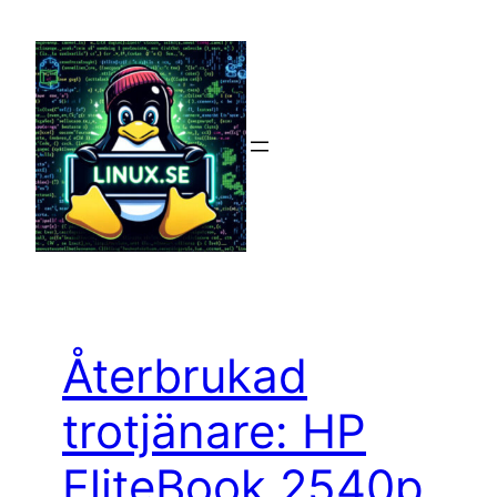
Hoppa
till
innehåll
Återbrukad
trotjänare: HP
EliteBook 2540p