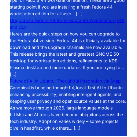
tips for Fedora 44 workstation edition. These are a good
starting point if you are installing a fresh Fedora 44
workstation edition for all user… […]
Upgrade to Fedora 44 from Fedora 43 Workstation (GUI
and CLI)
Here’s are the quick steps on how you can upgrade to
the Fedora 44 version. Fedora 44 is officially available for
download and the upgrade channels are now available.
This release brings the latest and greatest GNOME 50
desktop for workstation editions, refinements to KDE
Plasma desktop and more updates. If you are trying to…
[…]
Future of AI in Ubuntu: Thoughtful Integration via Snap
Canonical is bringing thoughtful, local-first AI to Ubuntu –
enhancing accessibility, enabling intelligent agents, and
keeping user privacy and open source values at the core.
As we move through 2026, large language models
(LLMs) and AI tools have become ubiquitous across the
tech industry. Adoption varies widely – some projects
dive in headfirst, while others… […]