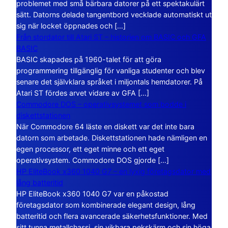
problemet med små bärbara datorer på ett spektakulärt
sätt. Datorns delade tangentbord vecklade automatiskt ut
sig när locket öppnades och […]
Från stordator till Atari ST – historien om BASIC och GFA
BASIC
BASIC skapades på 1960-talet för att göra
programmering tillgänglig för vanliga studenter och blev
senare det självklara språket i miljontals hemdatorer. På
Atari ST fördes arvet vidare av GFA […]
Commodore DOS – operativsystemet som bodde i
diskettstationen
När Commodore 64 läste en diskett var det inte bara
datorn som arbetade. Diskettstationen hade nämligen en
egen processor, ett eget minne och ett eget
operativsystem. Commodore DOS gjorde […]
HP EliteBook x360 1040 G7 – en lyxig företagsdator med
lång batteritid
HP EliteBook x360 1040 G7 var en påkostad
företagsdator som kombinerade elegant design, lång
batteritid och flera avancerade säkerhetsfunktioner. Med
sitt tunna metallchassi, sin vikbara pekskärm och sin höga