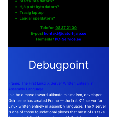
Starta inte datorn?
Hjälp att byta datorn?
Trasig laptop
Laggar speldatorn?
Telefon
08 37 21 00
E-post
kontakt@datorhjalp.se
Hemsida :
PC-Service.se
Debugpoint
Frame: The First Linux X Server Written Entirely in
Assembly Language
In a bold move toward ultimate minimalism, developer
Geir Isene has created Frame — the first X11 server for
Linux written entirely in assembly language. The X server
is one of those foundational pieces that most of us take