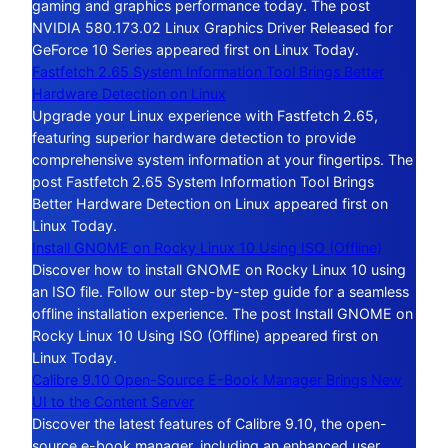
gaming and graphics performance today. The post
NVIDIA 580.173.02 Linux Graphics Driver Released for
GeForce 10 Series appeared first on Linux Today.
Fastfetch 2.65 System Information Tool Brings Better
Hardware Detection on Linux
Upgrade your Linux experience with Fastfetch 2.65,
featuring superior hardware detection to provide
comprehensive system information at your fingertips. The
post Fastfetch 2.65 System Information Tool Brings
Better Hardware Detection on Linux appeared first on
Linux Today.
Install GNOME on Rocky Linux 10 Using ISO (Offline)
Discover how to install GNOME on Rocky Linux 10 using
an ISO file. Follow our step-by-step guide for a seamless
offline installation experience. The post Install GNOME on
Rocky Linux 10 Using ISO (Offline) appeared first on
Linux Today.
Calibre 9.10 Open-Source E-Book Manager Brings New
UI to the Content Server
Discover the latest features of Calibre 9.10, the open-
source e-book manager, including an enhanced user