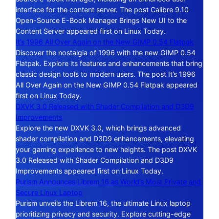
interface for the content server. The post Calibre 9.10
Open-Source E-Book Manager Brings New UI to the
Content Server appeared first on Linux Today.
It’s 1996 All Over Again on the New GIMP 0.54 Flatpak
Discover the nostalgia of 1996 with the new GIMP 0.54
Flatpak. Explore its features and enhancements that bring
classic design tools to modern users. The post It’s 1996
All Over Again on the New GIMP 0.54 Flatpak appeared
first on Linux Today.
DXVK 3.0 Released with Shader Compilation and D3D9
Improvements
Explore the new DXVK 3.0, which brings advanced
shader compilation and D3D9 enhancements, elevating
your gaming experience to new heights. The post DXVK
3.0 Released with Shader Compilation and D3D9
Improvements appeared first on Linux Today.
Purism Announces Librem 16 as World’s Most Private and
Secure Linux Laptop
Purism unveils the Librem 16, the ultimate Linux laptop
prioritizing privacy and security. Explore cutting-edge