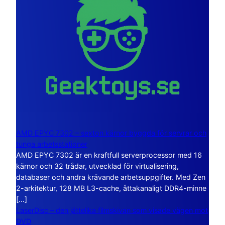
AMD EPYC 7302 – sexton kärnor byggda för servrar och
tunga arbetsstationer
AMD EPYC 7302 är en kraftfull serverprocessor med 16
kärnor och 32 trådar, utvecklad för virtualisering,
databaser och andra krävande arbetsuppgifter. Med Zen
2-arkitektur, 128 MB L3-cache, åttakanaligt DDR4-minne
[…]
LaserDisc – den jättelika filmskivan som visade vägen mot
DVD