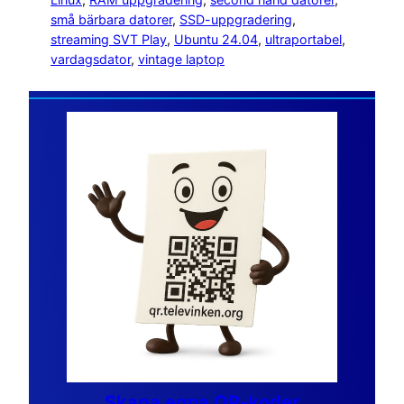
små bärbara datorer
, 
SSD-uppgradering
, 
streaming SVT Play
, 
Ubuntu 24.04
, 
ultraportabel
, 
vardagsdator
, 
vintage laptop
Skapa egna QR-koder