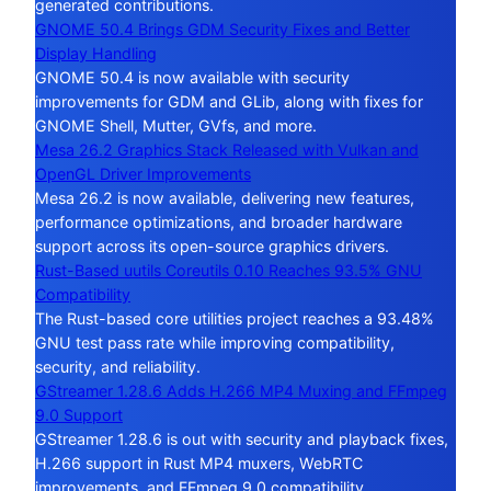
generated contributions.
GNOME 50.4 Brings GDM Security Fixes and Better
Display Handling
GNOME 50.4 is now available with security
improvements for GDM and GLib, along with fixes for
GNOME Shell, Mutter, GVfs, and more.
Mesa 26.2 Graphics Stack Released with Vulkan and
OpenGL Driver Improvements
Mesa 26.2 is now available, delivering new features,
performance optimizations, and broader hardware
support across its open-source graphics drivers.
Rust-Based uutils Coreutils 0.10 Reaches 93.5% GNU
Compatibility
The Rust-based core utilities project reaches a 93.48%
GNU test pass rate while improving compatibility,
security, and reliability.
GStreamer 1.28.6 Adds H.266 MP4 Muxing and FFmpeg
9.0 Support
GStreamer 1.28.6 is out with security and playback fixes,
H.266 support in Rust MP4 muxers, WebRTC
improvements, and FFmpeg 9.0 compatibility.