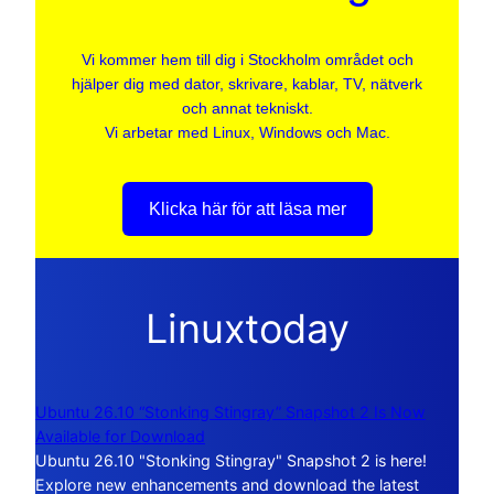
Vi kommer hem till dig i Stockholm området och
hjälper dig med dator, skrivare, kablar, TV, nätverk
och annat tekniskt.
Vi arbetar med Linux, Windows och Mac.
Klicka här för att läsa mer
Linuxtoday
Ubuntu 26.10 “Stonking Stingray” Snapshot 2 Is Now
Available for Download
Ubuntu 26.10 "Stonking Stingray" Snapshot 2 is here!
Explore new enhancements and download the latest