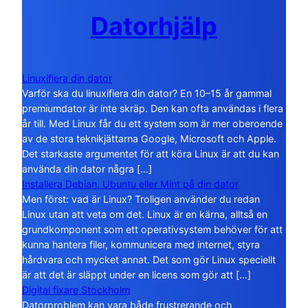
Datorhjälp
Linuxifiera din dator
Varför ska du linuxifiera din dator? En 10–15 år gammal
premiumdator är inte skräp. Den kan ofta användas i flera
år till. Med Linux får du ett system som är mer oberoende
av de stora teknikjättarna Google, Microsoft och Apple.
Det starkaste argumentet för att köra Linux är att du kan
använda din dator några […]
Installera Debian, Ubuntu eller Mint på din dator
Men först: vad är Linux? Troligen använder du redan
Linux utan att veta om det. Linux är en kärna, alltså en
grundkomponent som ett operativsystem behöver för att
kunna hantera filer, kommunicera med internet, styra
hårdvara och mycket annat. Det som gör Linux speciellt
är att det är släppt under en licens som gör att […]
Digital fixare Stockholm
Datorproblem kan vara både frustrerande och