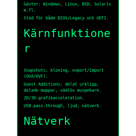
Gäster: Windows, Linux, BSD, Solaris
m.fl.
Stöd för både BIOS/Legacy och UEFI.
Kärnfunktione
r
Snapshots, kloning, export/import
(OVA/OVF).
Guest Additions: delat urklipp,
delade mappar, sömlös muspekare.
2D/3D-grafikacceleration.
USB-pass-through, ljud, nätverk.
Nätverk