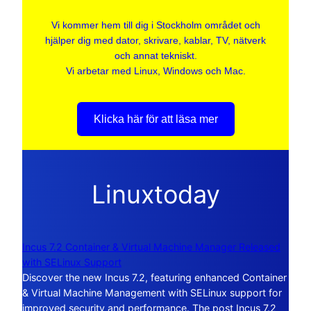
Vi kommer hem till dig i Stockholm området och
hjälper dig med dator, skrivare, kablar, TV, nätverk
och annat tekniskt.
Vi arbetar med Linux, Windows och Mac.
Klicka här för att läsa mer
Linuxtoday
Incus 7.2 Container & Virtual Machine Manager Released
with SELinux Support
Discover the new Incus 7.2, featuring enhanced Container
& Virtual Machine Management with SELinux support for
improved security and performance. The post Incus 7.2