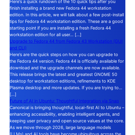
Here’s a quick rundown of the 10 quick tips after you
finish installing a brand new Fedora 44 workstation
edition. In this article, we will talk about a few post-install
tips for Fedora 44 workstation edition. These are a good
starting point if you are installing a fresh Fedora 44
workstation edition for all user… […]
Upgrade to Fedora 44 from Fedora 43 Workstation (GUI
and CLI)
Here’s are the quick steps on how you can upgrade to
the Fedora 44 version. Fedora 44 is officially available for
download and the upgrade channels are now available.
This release brings the latest and greatest GNOME 50
desktop for workstation editions, refinements to KDE
Plasma desktop and more updates. If you are trying to…
[…]
Future of AI in Ubuntu: Thoughtful Integration via Snap
Canonical is bringing thoughtful, local-first AI to Ubuntu –
enhancing accessibility, enabling intelligent agents, and
keeping user privacy and open source values at the core.
As we move through 2026, large language models
(LLMs) and AI tools have become ubiquitous across the