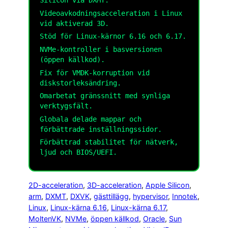
Silicon via DXMT.
Videoavkodningsacceleration i Linux
vid aktiverad 3D.
Stöd för Linux-kärnor 6.16 och 6.17.
NVMe-kontroller i basversionen
(öppen källkod).
Fix för VMDK-korruption vid
diskstorleksändring.
Omarbetat gränssnitt med synliga
verktygsfält.
Globala delade mappar och
förbättrade inställningssidor.
Förbättrad stabilitet för nätverk,
ljud och BIOS/UEFI.
2D-acceleration
, 
3D-acceleration
, 
Apple Silicon
, 
arm
, 
DXMT
, 
DXVK
, 
gästtillägg
, 
hypervisor
, 
Innotek
, 
Linux
, 
Linux-kärna 6.16
, 
Linux-kärna 6.17
, 
MoltenVK
, 
NVMe
, 
öppen källkod
, 
Oracle
, 
Sun