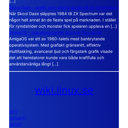
[…]
Skool Daze – spelet som gjorde skolan till ett öppet kaos
När Skool Daze släpptes 1984 till ZX Spectrum var det
något helt annat än de flesta spel på marknaden. I stället
för rymdstrider och monster fick spelaren uppleva en […]
AmigaOS – operativsystemet som var före sin tid
AmigaOS var ett av 1980-talets mest banbrytande
operativsystem. Med grafiskt gränssnitt, effektiv
multitasking, avancerat ljud och färgstark grafik visade
det att hemdatorer kunde vara både kraftfulla och
användarvänliga långt […]
wiki.linux.se
nl(1)
nohup(1)
pon(1)