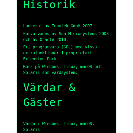
Historik
Lanserat av Innotek GmbH 2007.
Förvärvades av Sun Microsystems 2008
och av Oracle 2010.
Fri programvara (GPL) med vissa
extrafunktioner i proprietärt
Extension Pack.
Körs på Windows, Linux, macOS och
Solaris som värdsystem.
Värdar &
Gäster
Värdar: Windows, Linux, macOS,
Solaris.