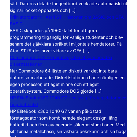
sätt. Datorns delade tangentbord vecklade automatiskt ut
sig när locket öppnades och […]
Från stordator till Atari ST – historien om BASIC och GFA
BASIC
BASIC skapades på 1960-talet för att göra
programmering tillgänglig för vanliga studenter och blev
senare det självklara språket i miljontals hemdatorer. På
Atari ST fördes arvet vidare av GFA […]
Commodore DOS – operativsystemet som bodde i
diskettstationen
När Commodore 64 läste en diskett var det inte bara
datorn som arbetade. Diskettstationen hade nämligen en
egen processor, ett eget minne och ett eget
operativsystem. Commodore DOS gjorde […]
HP EliteBook x360 1040 G7 – en lyxig företagsdator med
lång batteritid
HP EliteBook x360 1040 G7 var en påkostad
företagsdator som kombinerade elegant design, lång
batteritid och flera avancerade säkerhetsfunktioner. Med
sitt tunna metallchassi, sin vikbara pekskärm och sin höga