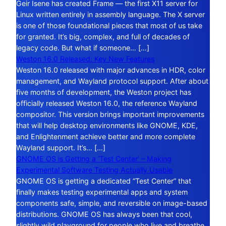
Geir Isene has created Frame — the first X11 server for
Linux written entirely in assembly language. The X server
is one of those foundational pieces that most of us take
for granted. It’s big, complex, and full of decades of
legacy code. But what if someone… […]
Weston 16.0 Released: Key New Features
Weston 16.0 released with major advances in HDR, color
management, and Wayland protocol support. After about
five months of development, the Weston project has
officially released Weston 16.0, the reference Wayland
compositor. This version brings important improvements
that will help desktop environments like GNOME, KDE,
and Enlightenment achieve better and more complete
Wayland support. It’s… […]
GNOME OS is Getting a ‘Test Center’ – Making
Experimental Software Testing Actually Usable
GNOME OS is getting a dedicated “Test Center” that
finally makes testing experimental apps and system
components safe, simple, and reversible on image-based
distributions. GNOME OS has always been that cool,
slightly wild playground for people who live and breathe