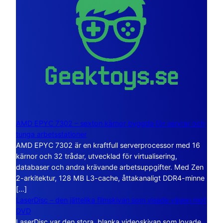
AMD EPYC 7302 – sexton kärnor byggda för servrar och
tunga arbetsstationer
AMD EPYC 7302 är en kraftfull serverprocessor med 16
kärnor och 32 trådar, utvecklad för virtualisering,
databaser och andra krävande arbetsuppgifter. Med Zen
2-arkitektur, 128 MB L3-cache, åttakanaligt DDR4-minne
[…]
LaserDisc – den jättelika filmskivan som visade vägen mot
DVD
LaserDisc var den stora, blanka videoskivan som lovade