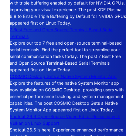
with triple buffering enabled by default for NVIDIA GPUs,
improving your visual experience. The post KDE Plasma
6.8 to Enable Triple Buffering by Default for NVIDIA GPUs
appeared first on Linux Today.
7 Best Free and Open Source Terminal-Based Serial
Terminals
Explore our top 7 free and open-source terminal-based
serial terminals. Find the perfect tool to streamline your
serial communication tasks today. The post 7 Best Free
and Open Source Terminal-Based Serial Terminals
appeared first on Linux Today.
COSMIC Desktop Gets a Native System Monitor App
Explore the features of the native System Monitor app
now available on COSMIC Desktop, providing users with
essential performance tracking and system management
capabilities. The post COSMIC Desktop Gets a Native
System Monitor App appeared first on Linux Today.
Shotcut 26.6 Open-Source Video Editor Released with
Vulkan on Linux Support
Shotcut 26.6 is here! Experience enhanced performance