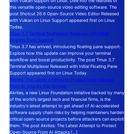
with Vulkan support on Linux. Dive into the features of
this versatile open-source video editing software. The
post Shotcut 26.6 Open-Source Video Editor Released
with Vulkan on Linux Support appeared first on Linux
Today.
Tmux 3.7 Terminal Multiplexer Released with Initial
Floating Pane Support
Tmux 3.7 has arrived, introducing floating pane support.
Explore how this update can improve your terminal
workflow and boost productivity. The post Tmux 3.7
Terminal Multiplexer Released with Initial Floating Pane
Support appeared first on Linux Today.
Akrites: The Latest Attempt to Protect Open-Source
From AI Attacks Has Arrived
Akrites, a new Linux Foundation initiative backed by many
of the world’s largest tech and financial firms, is the
industry’s latest attempt to get ahead of AI‑accelerated
software supply chain risks by helping maintainers harden
critical open-source projects before attackers can exploit
them. The post Akrites: The Latest Attempt to Protect
Open-Source From AI Attacks […]