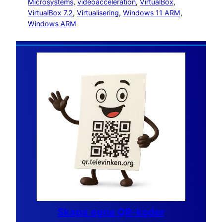
Microsystems
, 
videoacceleration
, 
VirtualBox
, 
VirtualBox 7.2
, 
Virtualisering
, 
Windows 11 ARM
, 
Windows ARM
Skapa egna QR-koder