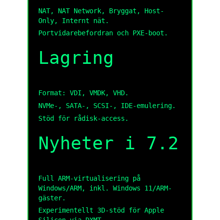
NAT, NAT Network, Bryggat, Host-
Only, Internt nät.
Portvidarebefordran och PXE-boot.
Lagring
Format: VDI, VMDK, VHD.
NVMe-, SATA-, SCSI-, IDE-emulering.
Stöd för rådisk-access.
Nyheter i 7.2
Full ARM-virtualisering på
Windows/ARM, inkl. Windows 11/ARM-
gäster.
Experimentellt 3D-stöd för Apple