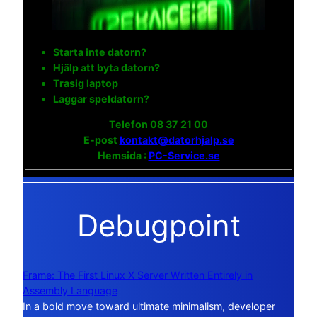
Starta inte datorn?
Hjälp att byta datorn?
Trasig laptop
Laggar speldatorn?
Telefon
08 37 21 00
E-post
kontakt@datorhjalp.se
Hemsida :
PC-Service.se
Debugpoint
Frame: The First Linux X Server Written Entirely in
Assembly Language
In a bold move toward ultimate minimalism, developer