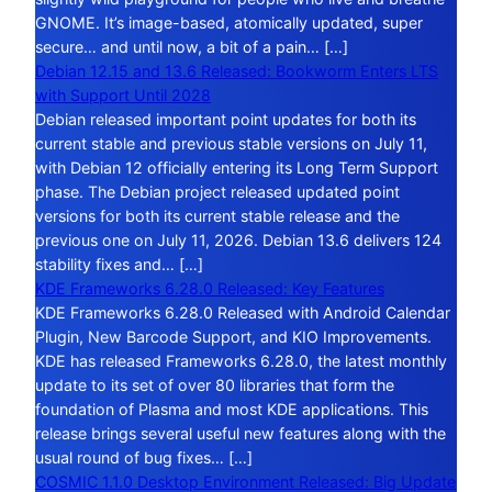
GNOME. It’s image-based, atomically updated, super
secure… and until now, a bit of a pain… […]
Debian 12.15 and 13.6 Released: Bookworm Enters LTS
with Support Until 2028
Debian released important point updates for both its
current stable and previous stable versions on July 11,
with Debian 12 officially entering its Long Term Support
phase. The Debian project released updated point
versions for both its current stable release and the
previous one on July 11, 2026. Debian 13.6 delivers 124
stability fixes and… […]
KDE Frameworks 6.28.0 Released: Key Features
KDE Frameworks 6.28.0 Released with Android Calendar
Plugin, New Barcode Support, and KIO Improvements.
KDE has released Frameworks 6.28.0, the latest monthly
update to its set of over 80 libraries that form the
foundation of Plasma and most KDE applications. This
release brings several useful new features along with the
usual round of bug fixes… […]
COSMIC 1.1.0 Desktop Environment Released: Big Update