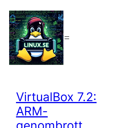
Hoppa
till
innehåll
VirtualBox 7.2:
ARM-
genombrott,