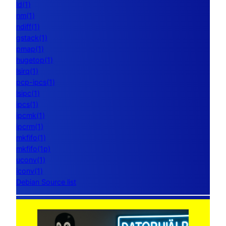
ld(1)
nm(1)
ndiff(1)
gstack(1)
pmap(1)
hugetop(1)
lsirq(1)
pcp-ipcs(1)
lsipc(1)
ipcs(1)
ipcmk(1)
ipcrm(1)
mkfifo(1)
mkfifo(1p)
uconv(1)
iconv(1)
Debian Source list