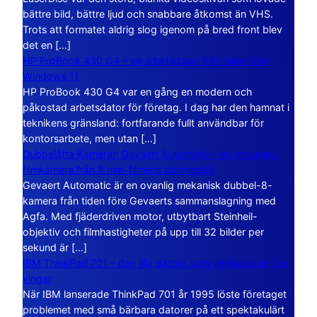
bättre bild, bättre ljud och snabbare åtkomst än VHS.
Trots att formatet aldrig slog igenom på bred front blev
det en […]
HP ProBook 430 G4 – en arbetsdator från tiden före
Windows 11
HP ProBook 430 G4 var en gång en modern och
påkostad arbetsdator för företag. I dag har den hamnat i
teknikens gränsland: fortfarande fullt användbar för
kontorsarbete, men utan […]
Dubbelåtta Kameran Gevaert Automatic – en mekanisk
filmkamera från 8 mm-filmens storhetstid
Gevaert Automatic är en ovanlig mekanisk dubbel-8-
kamera från tiden före Gevaerts sammanslagning med
Agfa. Med fjäderdriven motor, utbytbart Steinheil-
objektiv och filmhastigheter på upp till 32 bilder per
sekund är […]
IBM ThinkPad 701 – den lilla datorn som vecklade ut sina
vingar
När IBM lanserade ThinkPad 701 år 1995 löste företaget
problemet med små bärbara datorer på ett spektakulärt