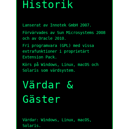
Historik
Lanserat av Innotek GmbH 2007.
Förvärvades av Sun Microsystems 2008
och av Oracle 2010.
Fri programvara (GPL) med vissa
extrafunktioner i proprietärt
Extension Pack.
Körs på Windows, Linux, macOS och
Solaris som värdsystem.
Värdar &
Gäster
Värdar: Windows, Linux, macOS,
Solaris.