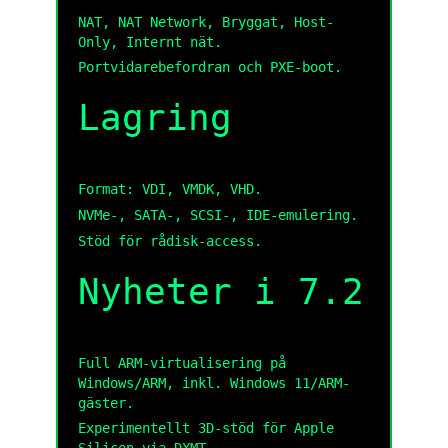
NAT, NAT Network, Bryggat, Host-
Only, Internt nät.
Portvidarebefordran och PXE-boot.
Lagring
Format: VDI, VMDK, VHD.
NVMe-, SATA-, SCSI-, IDE-emulering.
Stöd för rådisk-access.
Nyheter i 7.2
Full ARM-virtualisering på
Windows/ARM, inkl. Windows 11/ARM-
gäster.
Experimentellt 3D-stöd för Apple