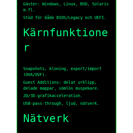
Gäster: Windows, Linux, BSD, Solaris
m.fl.
Stöd för både BIOS/Legacy och UEFI.
Kärnfunktione
r
Snapshots, kloning, export/import
(OVA/OVF).
Guest Additions: delat urklipp,
delade mappar, sömlös muspekare.
2D/3D-grafikacceleration.
USB-pass-through, ljud, nätverk.
Nätverk