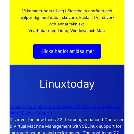
Vi kommer hem till dig i Stockholm området och
hjälper dig med dator, skrivare, kablar, TV, nätverk
och annat tekniskt.
Vi arbetar med Linux, Windows och Mac.
Klicka här för att läsa mer
Linuxtoday
Incus 7.2 Container & Virtual Machine Manager Released
with SELinux Support
Discover the new Incus 7.2, featuring enhanced Container
& Virtual Machine Management with SELinux support for
improved security and performance. The post Incus 7.2