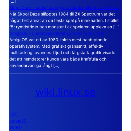
[…]
Skool Daze – spelet som gjorde skolan till ett öppet kaos
När Skool Daze släpptes 1984 till ZX Spectrum var det
något helt annat än de flesta spel på marknaden. I stället
för rymdstrider och monster fick spelaren uppleva en […]
AmigaOS – operativsystemet som var före sin tid
AmigaOS var ett av 1980-talets mest banbrytande
operativsystem. Med grafiskt gränssnitt, effektiv
multitasking, avancerat ljud och färgstark grafik visade
det att hemdatorer kunde vara både kraftfulla och
användarvänliga långt […]
wiki.linux.se
nl(1)
nohup(1)
pon(1)