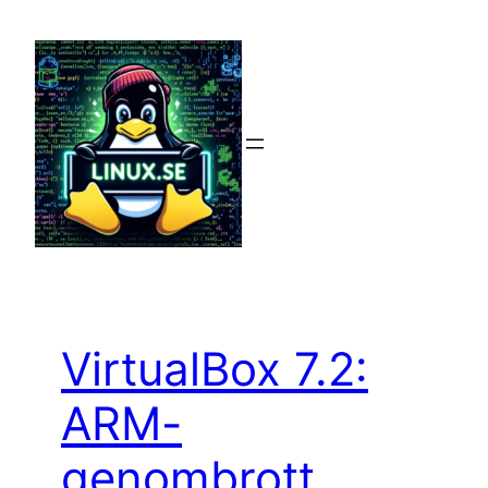
Hoppa
till
innehåll
VirtualBox 7.2:
ARM-
genombrott,