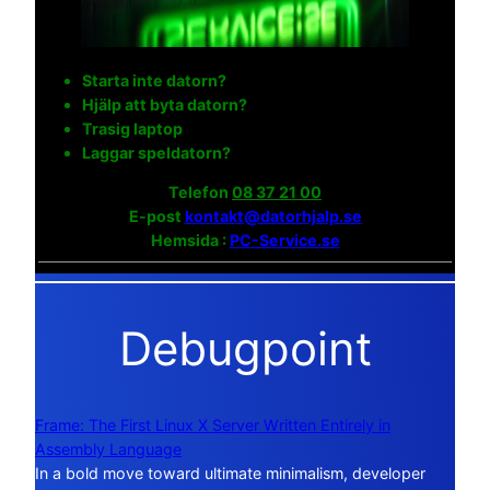
Starta inte datorn?
Hjälp att byta datorn?
Trasig laptop
Laggar speldatorn?
Telefon
08 37 21 00
E-post
kontakt@datorhjalp.se
Hemsida :
PC-Service.se
Debugpoint
Frame: The First Linux X Server Written Entirely in
Assembly Language
In a bold move toward ultimate minimalism, developer