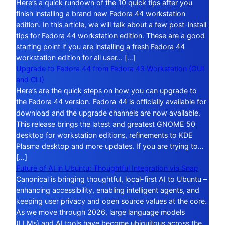
Here’s a quick rundown of the 10 quick tips after you
finish installing a brand new Fedora 44 workstation
edition. In this article, we will talk about a few post-install
tips for Fedora 44 workstation edition. These are a good
starting point if you are installing a fresh Fedora 44
workstation edition for all user… […]
Upgrade to Fedora 44 from Fedora 43 Workstation (GUI
and CLI)
Here’s are the quick steps on how you can upgrade to
the Fedora 44 version. Fedora 44 is officially available for
download and the upgrade channels are now available.
This release brings the latest and greatest GNOME 50
desktop for workstation editions, refinements to KDE
Plasma desktop and more updates. If you are trying to…
[…]
Future of AI in Ubuntu: Thoughtful Integration via Snap
Canonical is bringing thoughtful, local-first AI to Ubuntu –
enhancing accessibility, enabling intelligent agents, and
keeping user privacy and open source values at the core.
As we move through 2026, large language models
(LLMs) and AI tools have become ubiquitous across the