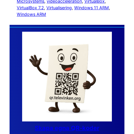
Microsystems
, 
videoacceleration
, 
VirtualBox
, 
VirtualBox 7.2
, 
Virtualisering
, 
Windows 11 ARM
, 
Windows ARM
Skapa egna QR-koder