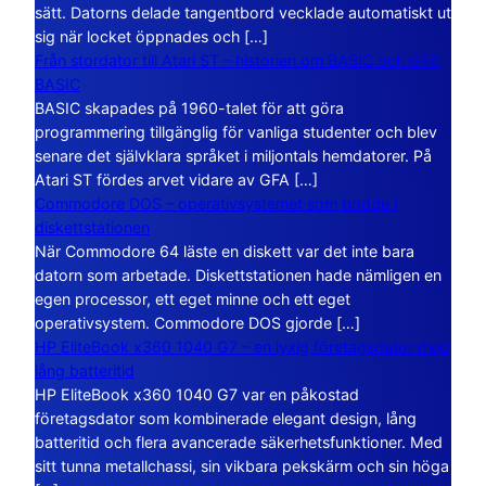
sätt. Datorns delade tangentbord vecklade automatiskt ut
sig när locket öppnades och […]
Från stordator till Atari ST – historien om BASIC och GFA
BASIC
BASIC skapades på 1960-talet för att göra
programmering tillgänglig för vanliga studenter och blev
senare det självklara språket i miljontals hemdatorer. På
Atari ST fördes arvet vidare av GFA […]
Commodore DOS – operativsystemet som bodde i
diskettstationen
När Commodore 64 läste en diskett var det inte bara
datorn som arbetade. Diskettstationen hade nämligen en
egen processor, ett eget minne och ett eget
operativsystem. Commodore DOS gjorde […]
HP EliteBook x360 1040 G7 – en lyxig företagsdator med
lång batteritid
HP EliteBook x360 1040 G7 var en påkostad
företagsdator som kombinerade elegant design, lång
batteritid och flera avancerade säkerhetsfunktioner. Med
sitt tunna metallchassi, sin vikbara pekskärm och sin höga