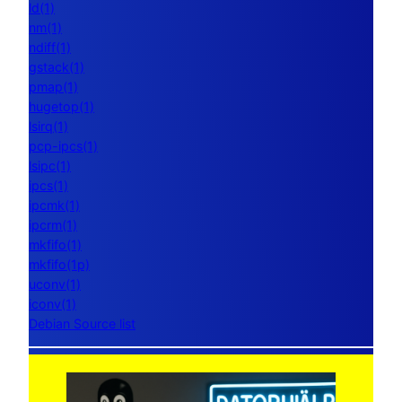
ld(1)
nm(1)
ndiff(1)
gstack(1)
pmap(1)
hugetop(1)
lsirq(1)
pcp-ipcs(1)
lsipc(1)
ipcs(1)
ipcmk(1)
ipcrm(1)
mkfifo(1)
mkfifo(1p)
uconv(1)
iconv(1)
Debian Source list