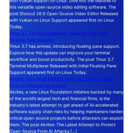
with Vulkan support on Linux. Dive into the features of
this versatile open-source video editing software. The
post Shotcut 26.6 Open-Source Video Editor Released
with Vulkan on Linux Support appeared first on Linux
Today.
Tmux 3.7 Terminal Multiplexer Released with Initial
Floating Pane Support
Tmux 3.7 has arrived, introducing floating pane support.
Explore how this update can improve your terminal
workflow and boost productivity. The post Tmux 3.7
Terminal Multiplexer Released with Initial Floating Pane
Support appeared first on Linux Today.
Akrites: The Latest Attempt to Protect Open-Source
From AI Attacks Has Arrived
Akrites, a new Linux Foundation initiative backed by many
of the world’s largest tech and financial firms, is the
industry’s latest attempt to get ahead of AI‑accelerated
software supply chain risks by helping maintainers harden
critical open-source projects before attackers can exploit
them. The post Akrites: The Latest Attempt to Protect
Open-Source From AI Attacks […]