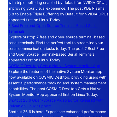
with triple buffering enabled by default for NVIDIA GPUs,
improving your visual experience. The post KDE Plasma
6.8 to Enable Triple Buffering by Default for NVIDIA GPUs
appeared first on Linux Today.
7 Best Free and Open Source Terminal-Based Serial
Terminals
Explore our top 7 free and open-source terminal-based
serial terminals. Find the perfect tool to streamline your
serial communication tasks today. The post 7 Best Free
and Open Source Terminal-Based Serial Terminals
appeared first on Linux Today.
COSMIC Desktop Gets a Native System Monitor App
Explore the features of the native System Monitor app
now available on COSMIC Desktop, providing users with
essential performance tracking and system management
capabilities. The post COSMIC Desktop Gets a Native
System Monitor App appeared first on Linux Today.
Shotcut 26.6 Open-Source Video Editor Released with
Vulkan on Linux Support
Shotcut 26.6 is here! Experience enhanced performance