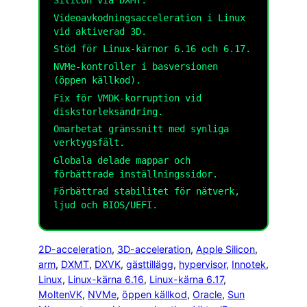
Silicon via DXMT.
Videoavkodningsacceleration i Linux
vid aktiverad 3D.
Stöd för Linux-kärnor 6.16 och 6.17.
NVMe-kontroller i basversionen
(öppen källkod).
Fix för VMDK-korruption vid
diskstorleksändring.
Omarbetat gränssnitt med synliga
verktygsfält.
Globala delade mappar och
förbättrade inställningssidor.
Förbättrad stabilitet för nätverk,
ljud och BIOS/UEFI.
2D-acceleration
, 
3D-acceleration
, 
Apple Silicon
, 
arm
, 
DXMT
, 
DXVK
, 
gästtillägg
, 
hypervisor
, 
Innotek
, 
Linux
, 
Linux-kärna 6.16
, 
Linux-kärna 6.17
, 
MoltenVK
, 
NVMe
, 
öppen källkod
, 
Oracle
, 
Sun