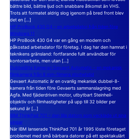
bättre bild, bättre ljud och snabbare åtkomst än VHS.
Trots att formatet aldrig slog igenom på bred front blev
det en […]
HP ProBook 430 G4 – en arbetsdator från tiden före
Windows 11
HP ProBook 430 G4 var en gång en modern och
påkostad arbetsdator för företag. I dag har den hamnat i
teknikens gränsland: fortfarande fullt användbar för
kontorsarbete, men utan […]
Dubbelåtta Kameran Gevaert Automatic – en mekanisk
filmkamera från 8 mm-filmens storhetstid
Gevaert Automatic är en ovanlig mekanisk dubbel-8-
kamera från tiden före Gevaerts sammanslagning med
Agfa. Med fjäderdriven motor, utbytbart Steinheil-
objektiv och filmhastigheter på upp till 32 bilder per
sekund är […]
IBM ThinkPad 701 – den lilla datorn som vecklade ut sina
vingar
När IBM lanserade ThinkPad 701 år 1995 löste företaget
problemet med små bärbara datorer på ett spektakulärt