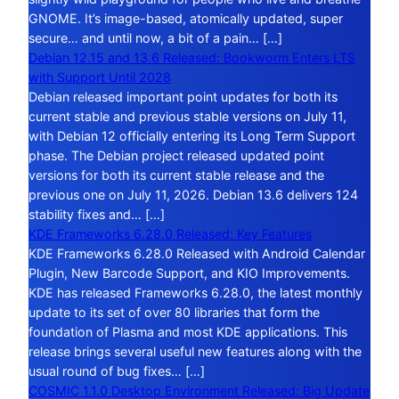
GNOME. It’s image-based, atomically updated, super
secure… and until now, a bit of a pain… […]
Debian 12.15 and 13.6 Released: Bookworm Enters LTS
with Support Until 2028
Debian released important point updates for both its
current stable and previous stable versions on July 11,
with Debian 12 officially entering its Long Term Support
phase. The Debian project released updated point
versions for both its current stable release and the
previous one on July 11, 2026. Debian 13.6 delivers 124
stability fixes and… […]
KDE Frameworks 6.28.0 Released: Key Features
KDE Frameworks 6.28.0 Released with Android Calendar
Plugin, New Barcode Support, and KIO Improvements.
KDE has released Frameworks 6.28.0, the latest monthly
update to its set of over 80 libraries that form the
foundation of Plasma and most KDE applications. This
release brings several useful new features along with the
usual round of bug fixes… […]
COSMIC 1.1.0 Desktop Environment Released: Big Update