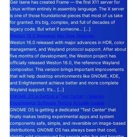
Geir Isene has created Frame — the first X11 server for
Linux written entirely in assembly language. The X server
is one of those foundational pieces that most of us take
for granted. It’s big, complex, and full of decades of
legacy code. But what if someone… […]
Weston 16.0 Released: Key New Features
Weston 16.0 released with major advances in HDR, color
management, and Wayland protocol support. After about
five months of development, the Weston project has
officially released Weston 16.0, the reference Wayland
compositor. This version brings important improvements
that will help desktop environments like GNOME, KDE,
and Enlightenment achieve better and more complete
Wayland support. It’s… […]
GNOME OS is Getting a ‘Test Center’ – Making
Experimental Software Testing Actually Usable
GNOME OS is getting a dedicated “Test Center” that
finally makes testing experimental apps and system
components safe, simple, and reversible on image-based
distributions. GNOME OS has always been that cool,
slightly wild playground for people who live and breathe