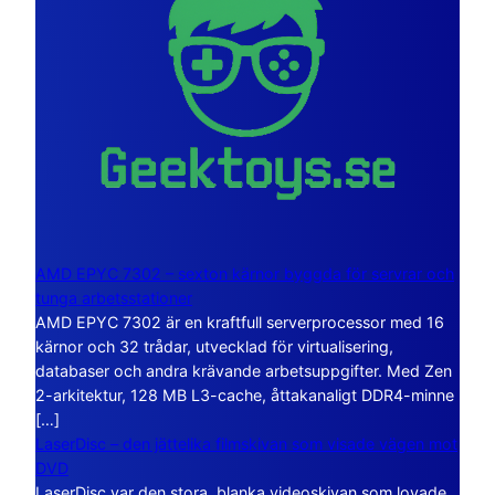
AMD EPYC 7302 – sexton kärnor byggda för servrar och
tunga arbetsstationer
AMD EPYC 7302 är en kraftfull serverprocessor med 16
kärnor och 32 trådar, utvecklad för virtualisering,
databaser och andra krävande arbetsuppgifter. Med Zen
2-arkitektur, 128 MB L3-cache, åttakanaligt DDR4-minne
[…]
LaserDisc – den jättelika filmskivan som visade vägen mot
DVD
LaserDisc var den stora, blanka videoskivan som lovade