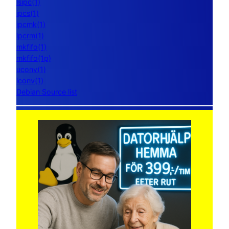
lsipc(1)
ipcs(1)
ipcmk(1)
ipcrm(1)
mkfifo(1)
mkfifo(1p)
uconv(1)
iconv(1)
Debian Source list