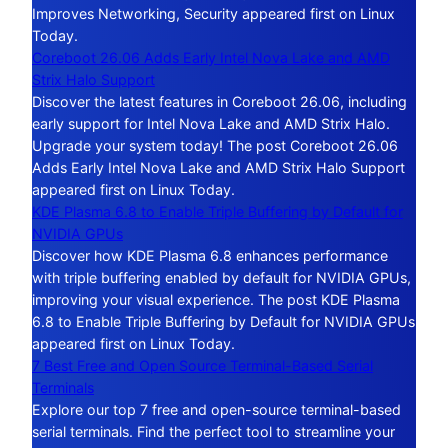
Improves Networking, Security appeared first on Linux
Today.
Coreboot 26.06 Adds Early Intel Nova Lake and AMD
Strix Halo Support
Discover the latest features in Coreboot 26.06, including
early support for Intel Nova Lake and AMD Strix Halo.
Upgrade your system today! The post Coreboot 26.06
Adds Early Intel Nova Lake and AMD Strix Halo Support
appeared first on Linux Today.
KDE Plasma 6.8 to Enable Triple Buffering by Default for
NVIDIA GPUs
Discover how KDE Plasma 6.8 enhances performance
with triple buffering enabled by default for NVIDIA GPUs,
improving your visual experience. The post KDE Plasma
6.8 to Enable Triple Buffering by Default for NVIDIA GPUs
appeared first on Linux Today.
7 Best Free and Open Source Terminal-Based Serial
Terminals
Explore our top 7 free and open-source terminal-based
serial terminals. Find the perfect tool to streamline your