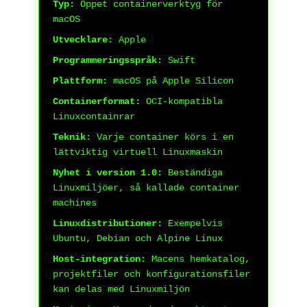
Typ:
Öppet containerverktyg för
macOS
Utvecklare:
Apple
Programmeringsspråk:
Swift
Plattform:
macOS på Apple Silicon
Containerformat:
OCI-kompatibla
Linuxcontainrar
Teknik:
Varje container körs i en
lättviktig virtuell Linuxmaskin
Nyhet i version 1.0:
Beständiga
Linuxmiljöer, så kallade container
machines
Linuxdistributioner:
Exempelvis
Ubuntu, Debian och Alpine Linux
Host-integration:
Macens hemkatalog,
projektfiler och konfigurationsfiler
kan delas med Linuxmiljön