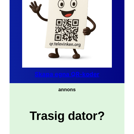
Skapa egna QR-koder
annons
Trasig dator?