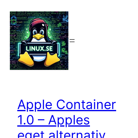
Hoppa
till
innehåll
Apple Container
1.0 – Apples
eget alternativ