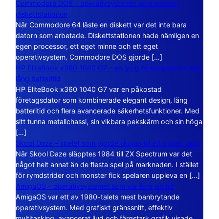
Commodore DOS – operativsystemet som bodde i
diskettstationen
När Commodore 64 läste en diskett var det inte bara
datorn som arbetade. Diskettstationen hade nämligen en
egen processor, ett eget minne och ett eget
operativsystem. Commodore DOS gjorde […]
HP EliteBook x360 1040 G7 – en lyxig företagsdator med
lång batteritid
HP EliteBook x360 1040 G7 var en påkostad
företagsdator som kombinerade elegant design, lång
batteritid och flera avancerade säkerhetsfunktioner. Med
sitt tunna metallchassi, sin vikbara pekskärm och sin höga
[…]
Skool Daze – spelet som gjorde skolan till ett öppet kaos
När Skool Daze släpptes 1984 till ZX Spectrum var det
något helt annat än de flesta spel på marknaden. I stället
för rymdstrider och monster fick spelaren uppleva en […]
AmigaOS – operativsystemet som var före sin tid
AmigaOS var ett av 1980-talets mest banbrytande
operativsystem. Med grafiskt gränssnitt, effektiv
multitasking, avancerat ljud och färgstark grafik visade