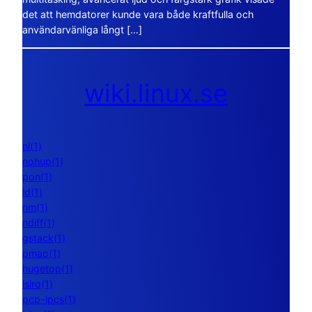
det att hemdatorer kunde vara både kraftfulla och
användarvänliga långt […]
wiki.linux.se
nl(1)
nohup(1)
pon(1)
ld(1)
nm(1)
ndiff(1)
gstack(1)
pmap(1)
hugetop(1)
lsirq(1)
pcp-ipcs(1)