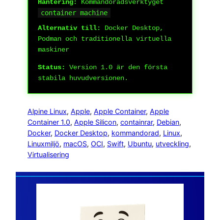
Hantering:
Kommandoradsverktyget
container machine
Alternativ till:
Docker Desktop,
Podman och traditionella virtuella
maskiner
Status:
Version 1.0 är den första
stabila huvudversionen.
Alpine Linux
, 
Apple
, 
Apple Container
, 
Apple
Container 1.0
, 
Apple Silicon
, 
containrar
, 
Debian
, 
Docker
, 
Docker Desktop
, 
kommandorad
, 
Linux
, 
Linuxmiljö
, 
macOS
, 
OCI
, 
Swift
, 
Ubuntu
, 
utveckling
, 
Virtualisering