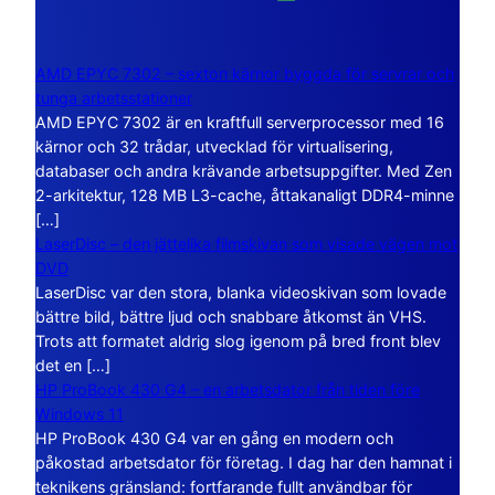
AMD EPYC 7302 – sexton kärnor byggda för servrar och
tunga arbetsstationer
AMD EPYC 7302 är en kraftfull serverprocessor med 16
kärnor och 32 trådar, utvecklad för virtualisering,
databaser och andra krävande arbetsuppgifter. Med Zen
2-arkitektur, 128 MB L3-cache, åttakanaligt DDR4-minne
[…]
LaserDisc – den jättelika filmskivan som visade vägen mot
DVD
LaserDisc var den stora, blanka videoskivan som lovade
bättre bild, bättre ljud och snabbare åtkomst än VHS.
Trots att formatet aldrig slog igenom på bred front blev
det en […]
HP ProBook 430 G4 – en arbetsdator från tiden före
Windows 11
HP ProBook 430 G4 var en gång en modern och
påkostad arbetsdator för företag. I dag har den hamnat i
teknikens gränsland: fortfarande fullt användbar för