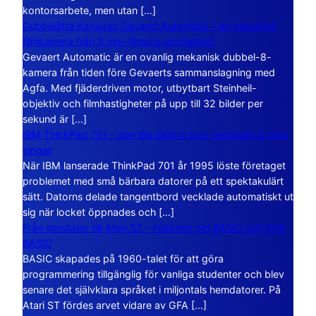
kontorsarbete, men utan […]
Dubbelåtta Kameran Gevaert Automatic – en mekanisk
filmkamera från 8 mm-filmens storhetstid
Gevaert Automatic är en ovanlig mekanisk dubbel-8-
kamera från tiden före Gevaerts sammanslagning med
Agfa. Med fjäderdriven motor, utbytbart Steinheil-
objektiv och filmhastigheter på upp till 32 bilder per
sekund är […]
IBM ThinkPad 701 – den lilla datorn som vecklade ut sina
vingar
När IBM lanserade ThinkPad 701 år 1995 löste företaget
problemet med små bärbara datorer på ett spektakulärt
sätt. Datorns delade tangentbord vecklade automatiskt ut
sig när locket öppnades och […]
Från stordator till Atari ST – historien om BASIC och GFA
BASIC
BASIC skapades på 1960-talet för att göra
programmering tillgänglig för vanliga studenter och blev
senare det självklara språket i miljontals hemdatorer. På
Atari ST fördes arvet vidare av GFA […]