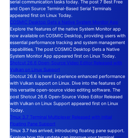
serial communication tasks today. The post 7 Best Free
and Open Source Terminal-Based Serial Terminals
appeared first on Linux Today.
COSMIC Desktop Gets a Native System Monitor App
Explore the features of the native System Monitor app
now available on COSMIC Desktop, providing users with
essential performance tracking and system management
capabilities. The post COSMIC Desktop Gets a Native
System Monitor App appeared first on Linux Today.
Shotcut 26.6 Open-Source Video Editor Released with
Vulkan on Linux Support
Shotcut 26.6 is here! Experience enhanced performance
with Vulkan support on Linux. Dive into the features of
this versatile open-source video editing software. The
post Shotcut 26.6 Open-Source Video Editor Released
with Vulkan on Linux Support appeared first on Linux
Today.
Tmux 3.7 Terminal Multiplexer Released with Initial
Floating Pane Support
Tmux 3.7 has arrived, introducing floating pane support.
Explore how this update can improve your terminal